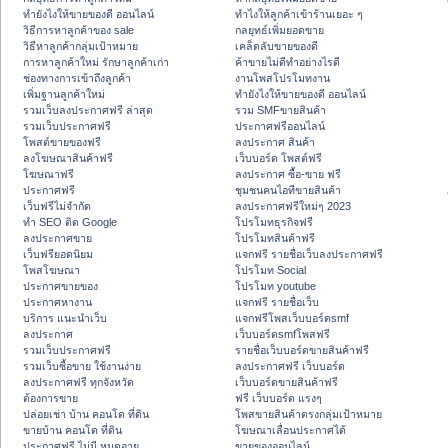
ทํายังไงให้ขายของดี ออนไลน์
ทําไงให้ลูกค้าเข้าร้านเยอะ ๆ
วิธีการหาลูกค้าของ sale
กลยุทธ์เพิ่มยอดขาย
วิธีหาลูกค้ากลุ่มเป้าหมาย
เคล็ดลับขายของดี
การหาลูกค้าใหม่ รักษาลูกค้าเก่า
ค้าขายไม่ดีทำอย่างไรดี
ช่องทางการเข้าถึงลูกค้า
งานโพสโปรโมทงาน
เพิ่มฐานลูกค้าใหม่
ทํายังไงให้ขายของดี ออนไลน์
รวมเว็บลงประกาศฟรี ล่าสุด
รวม SMFขายสินค้า
รวมเว็บประกาศฟรี
ประกาศฟรีออนไลน์
โพสต์ขายของฟรี
ลงประกาศ สินค้า
ลงโฆษณาสินค้าฟรี
เว็บบอร์ด โพสต์ฟรี
โฆษณาฟรี
ลงประกาศ ซื้อ-ขาย ฟรี
ประกาศฟรี
ชุมชนคนไอทีขายสินค้า
เว็บฟรีไม่จำกัด
ลงประกาศฟรีใหม่ๆ 2023
ทำ SEO ติด Google
โปรโมทธุรกิจฟรี
ลงประกาศขาย
โปรโมทสินค้าฟรี
เว็บฟรียอดนิยม
แจกฟรี รายชื่อเว็บลงประกาศฟรี
โพสโฆษณา
โปรโมท Social
ประกาศขายของ
โปรโมท youtube
ประกาศหางาน
แจกฟรี รายชื่อเว็บ
บริการ แนะนำเว็บ
แจกฟรีโพสเว็บบอร์ดsmf
ลงประกาศ
เว็บบอร์ดsmfโพสฟรี
รวมเว็บประกาศฟรี
รายชื่อเว็บบอร์ดขายสินค้าฟรี
รวมเว็บซื้อขาย ใช้งานง่าย
ลงประกาศฟรี เว็บบอร์ด
ลงประกาศฟรี ทุกจังหวัด
เว็บบอร์ดขายสินค้าฟรี
ต้องการขาย
ฟรี เว็บบอร์ด แรงๆ
ปล่อยเช่า บ้าน คอนโด ที่ดิน
โพสขายสินค้าตรงกลุ่มเป้าหมาย
ขายบ้าน คอนโด ที่ดิน
โฆษณาเลื่อนประกาศได้
ประกาศฟรี ไม่มี หมดอายุ
ขายของออนไลน์