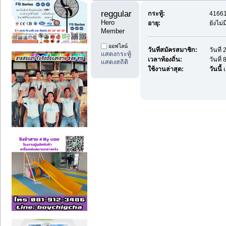
reggularpost88 
กระทู้:
41661
Hero 
อายุ:
ยังไม่
Member
ออฟไลน์
วันที่สมัครสมาชิก:
วันที
แสดงกระทู้
เวลาท้องถิ่น:
วันที่
แสดงสถิติ
ใช้งานล่าสุด:
วันนี้
เ