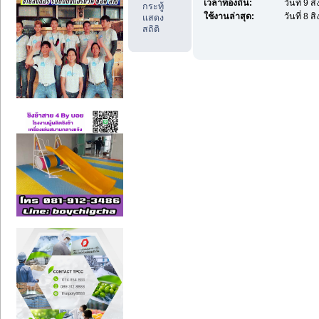
เวลาท้องถิ่น:
วันที่ 9 
กระทู้
ใช้งานล่าสุด:
วันที่ 8 
แสดง
สถิติ