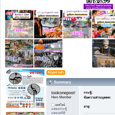
ข้อมูลส่วนตัว
Summary
tookonepost999 
กระทู้:
Hero Member
ข้อความส่วนบุคคล:
ออฟไลน์
อายุ:
แสดงกระทู้
แสดงสถิติ