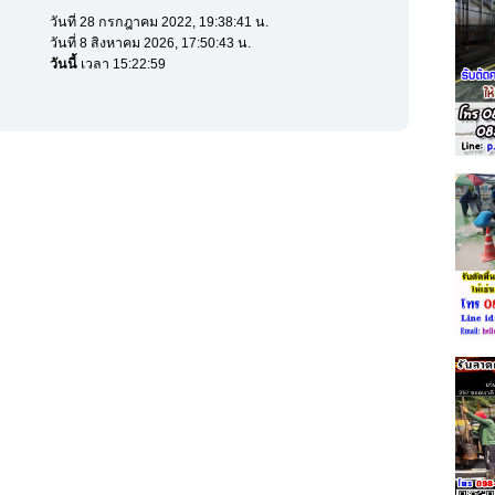
วันที่ 28 กรกฎาคม 2022, 19:38:41 น.
วันที่ 8 สิงหาคม 2026, 17:50:43 น.
วันนี้
เวลา 15:22:59