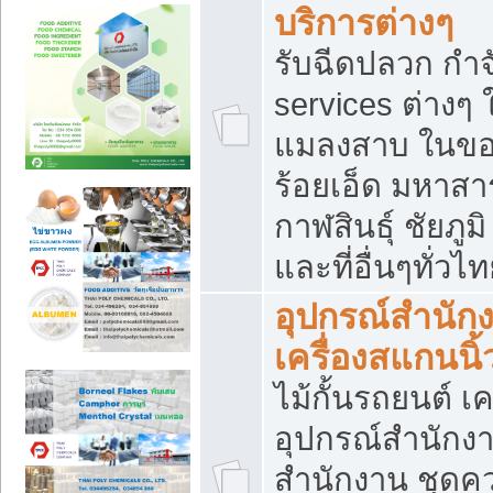
บริการต่างๆ
รับฉีดปลวก กำจ
services ต่างๆ 
แมลงสาบ ในขอน
ร้อยเอ็ด มหาสา
กาฬสินธุ์ ชัยภ
และที่อื่นๆทั่วไ
อุปกรณ์สำนักง
เครื่องสแกนนิ้ว
ไม้กั้นรถยนต์ เค
อุปกรณ์สำนักง
สำนักงาน ชุดคว