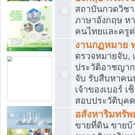
สถาบันกวดวิชา 
ภาษาอังกฤษ หา
คนไทยและครูต่
งานกฏหมาย 
ตรวจหมายจับ, เ
ประวัติอาชญาก
จับ รับสืบหาค
เจ้าของเบอร์ เช
สอบประวัติบุค
อสังหาริมทรัพย
ขายที่ดิน ขาย