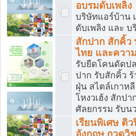
อบรมดับเพลิง
บริษัทแอร์บ้าน 
ดับเพลิง และ บร
สักปาก สักคิ้
ไทย และควา
รับยืดโคนดัดปลา
ปาก รับสักคิ้ว ร
ฝุ่น สไตล์เกาห
โหงวเฮ้ง สักปา
ศัลยกรรม รับน
เรียนพิเศษ ติ
อังกฤษ กวดวิ