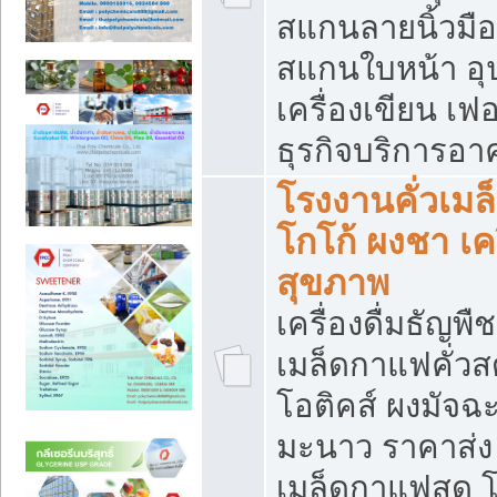
สแกนลายนิ้วมือ 
สแกนใบหน้า อ
เครื่องเขียน เฟ
ธุรกิจบริการอา
โรงงานคั่วเม
โกโก้ ผงชา เค
สุขภาพ
เครื่องดื่มธัญพื
เมล็ดกาแฟคั่วสด
โอติคส์ ผงมัจ
มะนาว ราคาส่
เมล็ดกาแฟสด โ