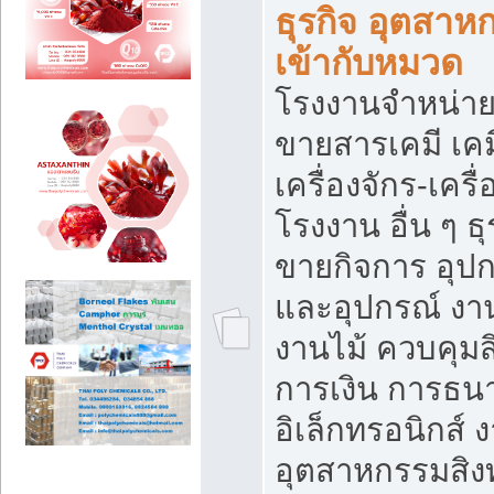
ธุรกิจ อุตสาหก
เข้ากับหมวด
โรงงานจำหน่าย
ขายสารเคมี เค
เครื่องจักร-เครื
โรงงาน อื่น ๆ ธุ
ขายกิจการ อุป
และอุปกรณ์ งา
งานไม้ ควบคุมส
การเงิน การธน
อิเล็กทรอนิกส์ 
อุตสาหกรรมสิงท