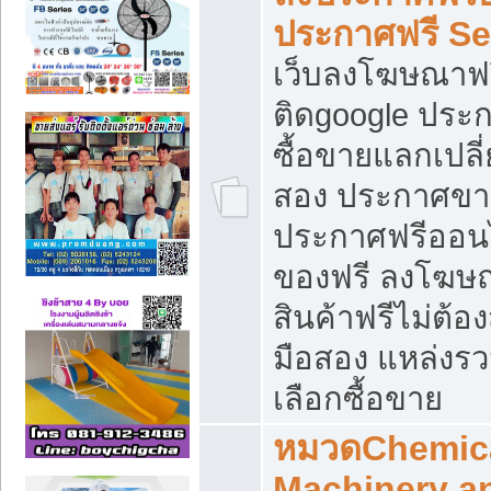
ประกาศฟรี S
เว็บลงโฆษณาฟร
ติดgoogle ประ
ซื้อขายแลกเปลี่
สอง ประกาศขา
ประกาศฟรีออนไ
ของฟรี ลงโฆษ
สินค้าฟรีไม่ต้
มือสอง แหล่งร
เลือกซื้อขาย
หมวดChemica
Machinery a