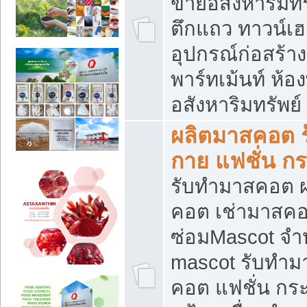
ขายอสังหาริมทร
ตึกแถว ทาวน์เฮาส
อุปกรณ์ก่อสร้าง
พาร์ทเม้นท์ ห้อง
อสังหาริมทรัพย์
ผลิตมาสคอต ร้
กาย แฟชั่น กระ
รับทำมาสคอต ผ
คอต เช่ามาสคอ
ซ่อมMascot จำห
mascot รับทำม
คอต แฟชั่น กระเ