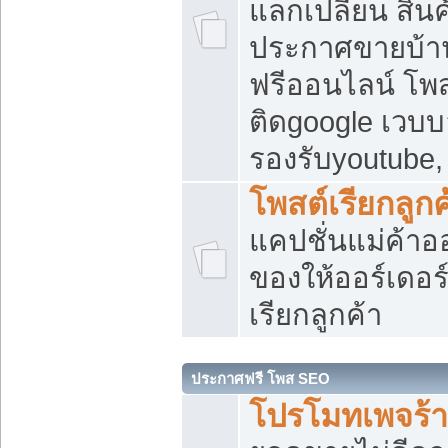
แลกเปลี่ยน สิน
ประกาศขายบ้า
ฟรีออนไลน์ โพส
ติดgoogle เวบบ
รองรับyoutube
โพสต์เรียกลูกค
แคปชั่นแม่ค้าอ
ของให้ออร์เดอร์
เรียกลูกค้า
ประกาศฟรี โพส SEO
โปรโมทเพจร้า