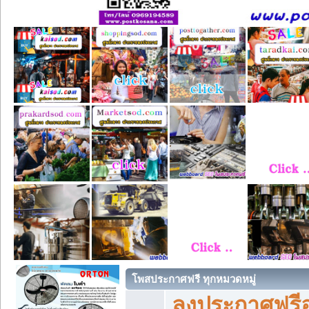
โพสประกาศฟรี ทุกหมวดหมู่
ลงประกาศฟรีอ