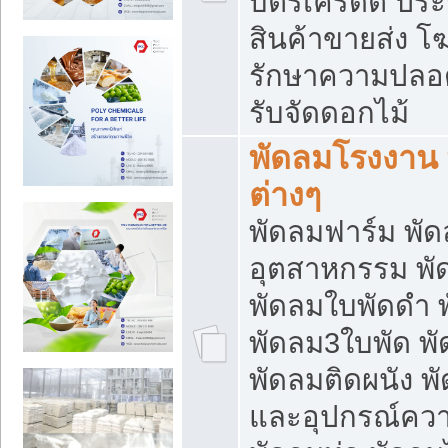
บัตรเครดิต ประก
สินค้าขายส่ง โฆ
รักษาความปลอดภั
รับจัดดอกไม้
พัดลมโรงงาน พ
ต่างๆ
พัดลมฟาร์ม พั
อุตสาหกรรม พั
พัดลมใบพัดดำ 
พัดลม3ใบพัด 
พัดลมติดผนัง พั
และอุปกรณ์ความ