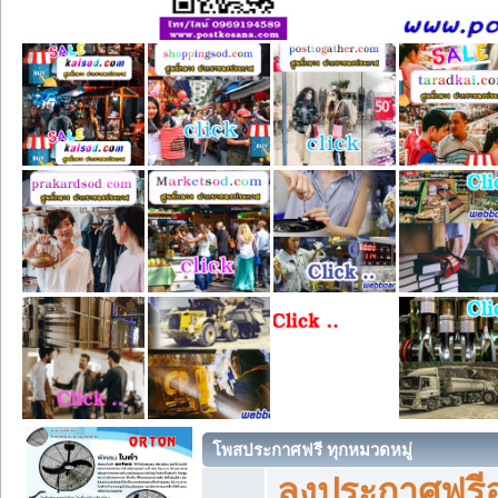
โพสประกาศฟรี ทุกหมวดหมู่
ลงประกาศฟรีอ