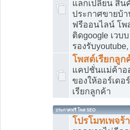
แลกเปลี่ยน สิน
ประกาศขายบ้า
ฟรีออนไลน์ โพส
ติดgoogle เวบบ
รองรับyoutube
โพสต์เรียกลูกค
แคปชั่นแม่ค้าอ
ของให้ออร์เดอร์
เรียกลูกค้า
ประกาศฟรี โพส SEO
โปรโมทเพจร้า