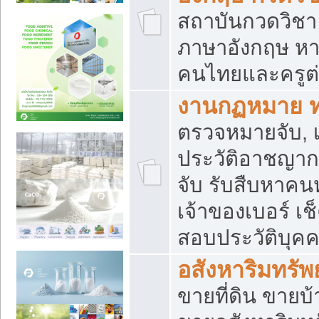
สถาบันกวดวิชา 
ภาษาอังกฤษ หา
คนไทยและครูต่
งานกฏหมาย 
ตรวจหมายจับ, เ
ประวัติอาชญาก
จับ รับสืบหาค
เจ้าของเบอร์ เช
สอบประวัติบุค
อสังหาริมทรัพย
ขายที่ดิน ขาย