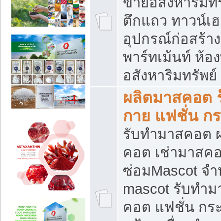
ขายอสังหาริมทร
ตึกแถว ทาวน์เฮาส
อุปกรณ์ก่อสร้าง
พาร์ทเม้นท์ ห้อง
อสังหาริมทรัพย์
ผลิตมาสคอต ร้
กาย แฟชั่น กระ
รับทำมาสคอต ผ
คอต เช่ามาสคอ
ซ่อมMascot จำห
mascot รับทำม
คอต แฟชั่น กระเ