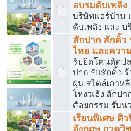
อบรมดับเพลิง
บริษัทแอร์บ้าน 
ดับเพลิง และ บร
สักปาก สักคิ้
ไทย และควา
รับยืดโคนดัดปลา
ปาก รับสักคิ้ว ร
ฝุ่น สไตล์เกาห
โหงวเฮ้ง สักปา
ศัลยกรรม รับน
เรียนพิเศษ ติ
อังกฤษ กวดวิ