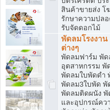
บัตรเครดิต ประก
สินค้าขายส่ง โฆ
รักษาความปลอดภั
รับจัดดอกไม้
พัดลมโรงงาน พ
ต่างๆ
พัดลมฟาร์ม พั
อุตสาหกรรม พั
พัดลมใบพัดดำ 
พัดลม3ใบพัด 
พัดลมติดผนัง พั
และอุปกรณ์ความ