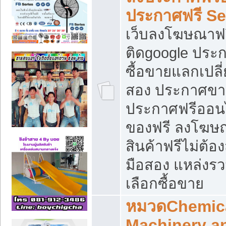
ประกาศฟรี S
เว็บลงโฆษณาฟร
ติดgoogle ประ
ซื้อขายแลกเปลี่
สอง ประกาศขา
ประกาศฟรีออนไ
ของฟรี ลงโฆษ
สินค้าฟรีไม่ต้
มือสอง แหล่งร
เลือกซื้อขาย
หมวดChemica
Machinery a