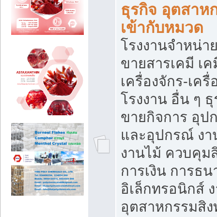
ธุรกิจ อุตสาหก
เข้ากับหมวด
โรงงานจำหน่าย
ขายสารเคมี เค
เครื่องจักร-เครื
โรงงาน อื่น ๆ ธุ
ขายกิจการ อุป
และอุปกรณ์ งา
งานไม้ ควบคุมส
การเงิน การธน
อิเล็กทรอนิกส์ 
อุตสาหกรรมสิงท