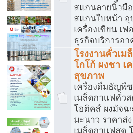
สแกนลายนิ้วมือ 
สแกนใบหน้า อ
เครื่องเขียน เฟ
ธุรกิจบริการอา
โรงงานคั่วเม
โกโก้ ผงชา เค
สุขภาพ
เครื่องดื่มธัญพื
เมล็ดกาแฟคั่วสด
โอติคส์ ผงมัจ
มะนาว ราคาส่
เมล็ดกาแฟสด โ