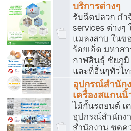
บริการต่างๆ
รับฉีดปลวก กำจ
services ต่างๆ 
แมลงสาบ ในขอน
ร้อยเอ็ด มหาสา
กาฬสินธุ์ ชัยภ
และที่อื่นๆทั่วไ
อุปกรณ์สำนักง
เครื่องสแกนนิ้ว
ไม้กั้นรถยนต์ เค
อุปกรณ์สำนักง
สำนักงาน ชุดคว