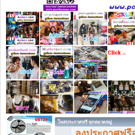
โพสประกาศฟรี ทุกหมวดหมู่
ลงประกาศฟรีอ