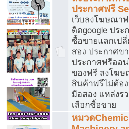
ประกาศฟรี S
เว็บลงโฆษณาฟร
ติดgoogle ประ
ซื้อขายแลกเปลี่
สอง ประกาศขา
ประกาศฟรีออนไ
ของฟรี ลงโฆษ
สินค้าฟรีไม่ต้
มือสอง แหล่งร
เลือกซื้อขาย
หมวดChemica
Machinery a