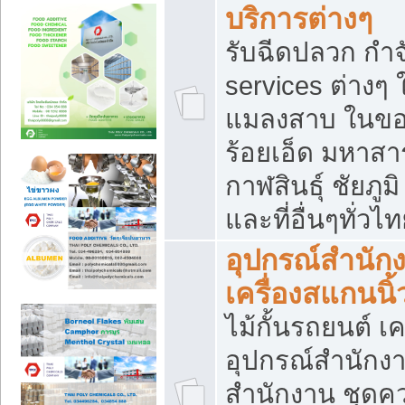
บริการต่างๆ
รับฉีดปลวก กำจ
services ต่างๆ 
แมลงสาบ ในขอน
ร้อยเอ็ด มหาสา
กาฬสินธุ์ ชัยภ
และที่อื่นๆทั่วไ
อุปกรณ์สำนักง
เครื่องสแกนนิ้ว
ไม้กั้นรถยนต์ เค
อุปกรณ์สำนักง
สำนักงาน ชุดคว