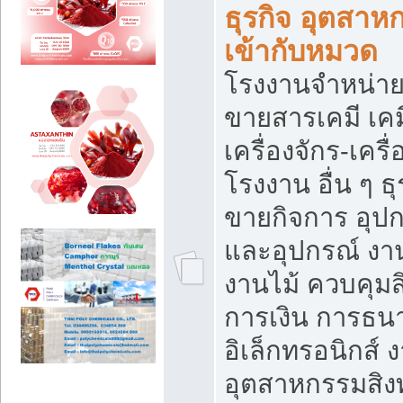
ธุรกิจ อุตสาหก
เข้ากับหมวด
โรงงานจำหน่าย
ขายสารเคมี เค
เครื่องจักร-เครื
โรงงาน อื่น ๆ ธุ
ขายกิจการ อุป
และอุปกรณ์ งา
งานไม้ ควบคุมส
การเงิน การธน
อิเล็กทรอนิกส์ 
อุตสาหกรรมสิงท