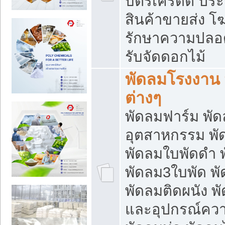
บัตรเครดิต ประก
สินค้าขายส่ง โฆ
รักษาความปลอดภั
รับจัดดอกไม้
พัดลมโรงงาน พ
ต่างๆ
พัดลมฟาร์ม พั
อุตสาหกรรม พั
พัดลมใบพัดดำ 
พัดลม3ใบพัด 
พัดลมติดผนัง พั
และอุปกรณ์ความ