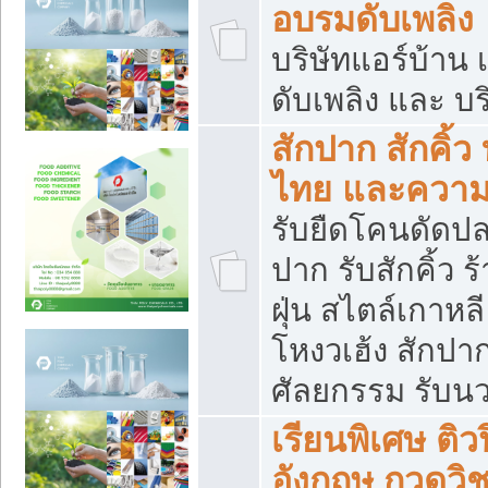
อบรมดับเพลิง
บริษัทแอร์บ้าน 
ดับเพลิง และ บร
สักปาก สักคิ้
ไทย และควา
รับยืดโคนดัดปลา
ปาก รับสักคิ้ว ร
ฝุ่น สไตล์เกาห
โหงวเฮ้ง สักปา
ศัลยกรรม รับน
เรียนพิเศษ ติ
อังกฤษ กวดวิ