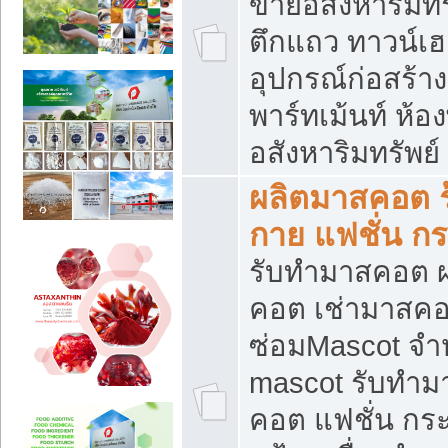
ขายอสังหาริมทร
ตึกแถว ทาวน์เฮาส
อุปกรณ์ก่อสร้าง
พาร์ทเม้นท์ ห้อง
อสังหาริมทรัพย์
ผลิตมาสคอต ร้
กาย แฟชั่น กระ
รับทำมาสคอต ผ
คอต เช่ามาสคอ
ซ่อมMascot จำห
mascot รับทำม
คอต แฟชั่น กระเ