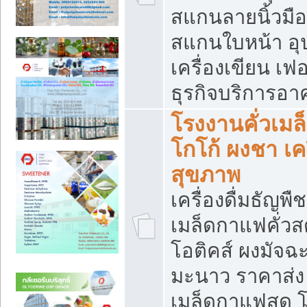
สแกนลายนิ้วมือ 
สแกนใบหน้า อ
เครื่องเขียน เฟ
ธุรกิจบริการอา
โรงงานคั่วเม
โกโก้ ผงชา เค
สุขภาพ
เครื่องดื่มธัญพื
เมล็ดกาแฟคั่วสด
โอติคส์ ผงมัจ
มะนาว ราคาส่
เมล็ดกาแฟสด โ