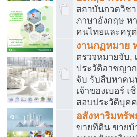
สถาบันกวดวิชา 
ภาษาอังกฤษ หา
คนไทยและครูต่
งานกฏหมาย 
ตรวจหมายจับ, เ
ประวัติอาชญาก
จับ รับสืบหาค
เจ้าของเบอร์ เช
สอบประวัติบุค
อสังหาริมทรัพย
ขายที่ดิน ขาย