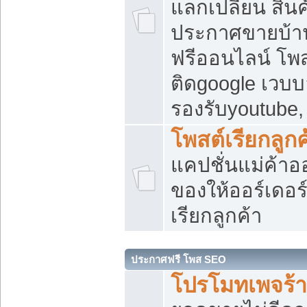
แลกเปลี่ยน สิน
ประกาศขายบ้า
ฟรีออนไลน์ โพส
ติดgoogle เวบบ
รองรับyoutube
โพสต์เรียกลูกค
แคปชั่นแม่ค้าอ
ของให้ออร์เดอร์
เรียกลูกค้า
ประกาศฟรี โพส SEO
โปรโมทเพจร้า