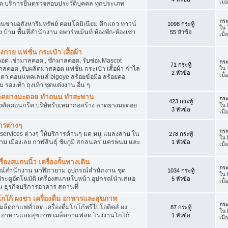
เมื
ัด บริการยื่นตรวจสอบประวัติบุคคล ทุกประเภท
กระ
นขายอสังหาริมทรัพย์ คอนโดมิเนียม ตึกแถว ทาวน์
1098 กระทู้
ใน
าง บ้าน พื้นที่สำนักงาน อพาร์ทเม้นท์ ห้องพัก-ห้องเช่า
55 หัวข้อ
เมื่
งกาย แฟชั่น กระเป๋า เสื้อผ้า
อต เช่ามาสคอต , ซักมาสคอต, รับซ่อมMascot
กระ
71 กระทู้
สคอต ,รับผลิตมาสคอต แฟชั่น กระเป๋า เสื้อผ้า กำไล
ใน
2 หัวข้อ
เมื
ว่นตา คอนแทคเลนส์ bigeye สร้อยข้อมือ สร้อยคอ
 รองเท้า ถุงเท้า ชุดแต่งงาน อื่น ๆ
ต ลาดยางมะตอย ทำถนน ทำสะพาน
กระ
423 กระทู้
ื่องตัดคอนกรีต บริษัทรับเหมาก่อสร้าง ลาดยางมะตอย
ใน
3 หัวข้อ
เมื
ารต่างๆ
กระ
services ต่างๆ ให้บริการด้านๆ มด หนู แมลงสาบ ใน
278 กระทู้
ใน
าม เมืองเลย กาฬสินธุ์ ชัยภูมิ สกลนคร นครพนม และ
1 หัวข้อ
เมื
่องสแกนนิ้ว เครื่องกั้นทางเดิน
กระ
ุปกรณ์สำนักงาน นาฬิกายาม อุปกรณ์สำนักงาน ชุด
1034 กระทู้
ใน
 ประตูอัตโนมัติ เครืองสแกนใบหน้า อุปกรณ์นำเสนอ
5 หัวข้อ
เมื
าน ธุรกิจบริการอาคาร สถานที่
โก้ ผงชา เครื่องดื่ม อาหารและสุขภาพ
กระ
ตเมล็ดกาแฟคั่วสด เครื่องดื่มโกโก้พรีไบโอติคส์ ผง
87 กระทู้
ใน
ง อาหารและสุขภาพ เมล็ดกาแฟสด โรงงานโกโก้
1 หัวข้อ
เมื