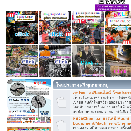
โพสประกาศฟรี ทุกหมวดหมู่
ลงประกาศฟรีออนไลน์, โพสประกา
เว็บลงโฆษณาฟรี รองรับ seo โพสฟรี
เปลี่ยน สินค้าใหม่หรือมือสอง ประ
โพสต์ขายของฟรี ลงโฆษณาสินค้าฟรี
แหล่งรวมของสะสม มากมายให้เลือกซ
หมวดChemical สารเคมี Machi
Equipment/Machinery/Chemi
หมวดสารเคมี สารผสมอาหาร เครื่องสำ