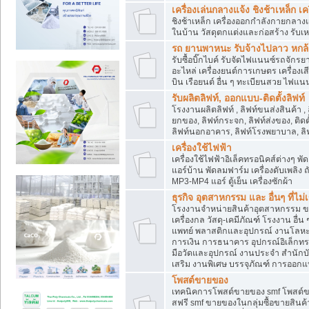
เครื่องเล่นกลางแจ้ง ชิงช้าเหล็ก 
ชิงช้าเหล็ก เครื่องออกกำลังกายกลางแ
ในบ้าน วัสดุตกแต่งและก่อสร้าง รับเห
รถ ยานพาหนะ รับจ้างไปลาว หกล้อ ส
รับซื้อบิ๊กไบค์ รับจัดไฟแนนซ์รถจัก
อะไหล่ เครื่องยนต์การเกษตร เครื่องเ
บิน เรือยนต์ อื่น ๆ ทะเบียนสวย ไฟแนนซ
รับผลิตลิฟท์, ออกแบบ-ติดตั้งลิฟท์
โรงงานผลิตลิฟท์ , ลิฟท์ขนส่งสินค้า ,
ยกของ, ลิฟท์กระจก, ลิฟท์ส่งของ, ติดต
ลิฟท์นอกอาคาร, ลิฟท์โรงพยาบาล, ลิฟ
เครื่องใช้ไฟฟ้า
เครื่องใช้ไฟฟ้าอิเล็คทรอนิคส์ต่าง
แอร์บ้าน พัดลมฟาร์ม เครื่องดับเพลิง
MP3-MP4 แอร์ ตู้เย็น เครื่องซักผ้า
ธุรกิจ อุตสาหกรรม และ อื่นๆ ที่ไม
โรงงานจำหน่ายสินค้าอุตสาหกรรม ขาย
เครื่องกล วัสดุ-เคมีภัณฑ์ โรงงาน อื่
แพทย์ พลาสติกและอุปกรณ์ งานโลหะ 
การเงิน การธนาคาร อุปกรณ์อิเล็กทรอ
มือวัดและอุปกรณ์ งานประจำ สำนักบัญ
เสริม งานพิเศษ บรรจุภัณฑ์ การออก
โพสต์ขายของ
เทคนิคการโพสต์ขายของ smf โพสต์
สฟรี smf ขายของในกลุ่มซื้อขายสินค