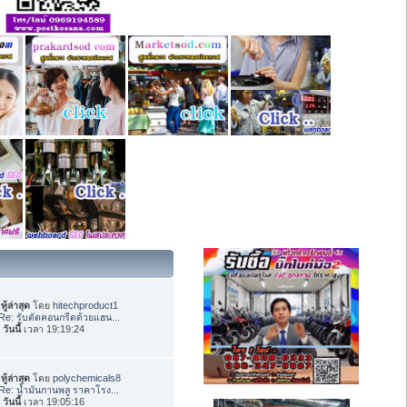
ทู้ล่าสุด
โดย
hitechproduct1
Re: รับตัดคอนกรีตด้วยแฮน...
อ
วันนี้
เวลา 19:19:24
ทู้ล่าสุด
โดย
polychemicals8
Re: น้ำมันกานพลู ราคาโรง...
อ
วันนี้
เวลา 19:05:16