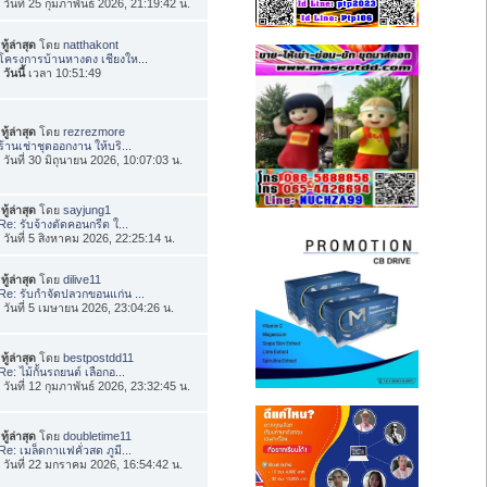
่อ วันที่ 25 กุมภาพันธ์ 2026, 21:19:42 น.
ทู้ล่าสุด
โดย
natthakont
โครงการบ้านหางดง เชียงให...
อ
วันนี้
เวลา 10:51:49
ทู้ล่าสุด
โดย
rezrezmore
ร้านเช่าชุดออกงาน ให้บริ...
่อ วันที่ 30 มิถุนายน 2026, 10:07:03 น.
ทู้ล่าสุด
โดย
sayjung1
Re: รับจ้างตัดคอนกรีต ใ...
่อ วันที่ 5 สิงหาคม 2026, 22:25:14 น.
ทู้ล่าสุด
โดย
dilive11
Re: รับกำจัดปลวกขอนแก่น ...
่อ วันที่ 5 เมษายน 2026, 23:04:26 น.
ทู้ล่าสุด
โดย
bestpostdd11
Re: ไม้กั้นรถยนต์ เลือกอ...
่อ วันที่ 12 กุมภาพันธ์ 2026, 23:32:45 น.
ทู้ล่าสุด
โดย
doubletime11
Re: เมล็ดกาแฟคั่วสด ภูมี...
่อ วันที่ 22 มกราคม 2026, 16:54:42 น.