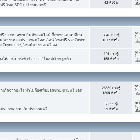
62 หัวข้อ
เมื
ศฟรี โพส SEO ลงโฆษณาฟรี
กระ
รี ประกาศขายสินค้าออนไลน์ ซื้อขายแลกเปลี่ยน
3546 กระทู้
ใน
าน ขายรถ.ลงประกาศฟรีออนไลน์ โพสฟรี รองรับseo,
1617 หัวข้อ
เมื
องรับyoutube, โพสต์ขายของฟรี ลง
กระ
191 กระทู้
ใน
ห้ออร์เดอร์เข้ารัว ๆ smf โพสต์เรียกลูกค้า
158 หัวข้อ
เมื
กระ
26569 กระทู้
กเกิดจากอะไร ทำไมต้องเพิ่มยอดขาย ขายฟรี ยอด
ใน
1809 หัวข้อ
เมื
กระ
59 กระทู้
ใน
งประกาศ รวมเว็บประกาศฟรี
59 หัวข้อ
เมื