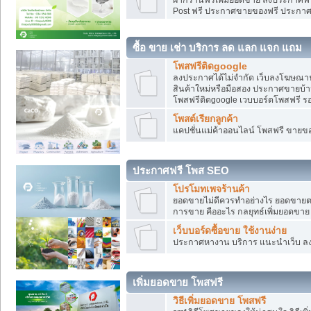
Post ฟรี ประกาศขายของฟรี ประกา
ซื้อ ขาย เช่า บริการ ลด แลก แจก แถม
โพสฟรีติดgoogle
ลงประกาศได้ไม่จำกัด เว็บลงโฆษณาฟ
สินค้าใหม่หรือมือสอง ประกาศขายบ้
โพสฟรีติดgoogle เวบบอร์ดโพสฟรี ร
โพสต์เรียกลูกค้า
แคปชั่นแม่ค้าออนไลน์ โพสฟรี ขายของใ
ประกาศฟรี โพส SEO
โปรโมทเพจร้านค้า
ยอดขายไม่ดีควรทำอย่างไร ยอดขายต
การขาย คืออะไร กลยุทธ์เพิ่มยอดขาย
เว็บบอร์ดซื้อขาย ใช้งานง่าย
ประกาศหางาน บริการ แนะนำเว็บ ล
เพิ่มยอดขาย โพสฟรี
วิธีเพิ่มยอดขาย โพสฟรี