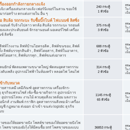
เครื่องออกกำลังกายกลางแจ้ง
กระ
240 กระทู้
จ้ง เครื่องเล่นกลางแจ้ง เฟอร์นิเจอร์ในสวน ของใช้
ใน
1 หัวข้อ
เมื
มาก่อสร้าง ตกแต่งภายใน อื่น ๆ
ิบล้อ รถกระบะ รับซื้อบิ๊กไบค์ ไฟแนนซ์ ลิสซิ่ง
กระ
รยานยนต์ รับจ้างไปลาว หกล้อ สิบล้อ รถกระบะ รถยนต์
375 กระทู้
ใน
สียงและประดับยนต์ จักรยานยนต์ มอเตอร์ไซต์ เครื่อง
3 หัวข้อ
เมื
์ ลิสซิ่ง
กระ
 ลิฟท์โรงงาน ลิฟท์บ้านไฮดรอลิค , ลิฟต์ขนของ, ลิฟต์
688 กระทู้
ใน
ั้ง ลิฟต์บรรทุกสินค้า , ลิฟท์โดยสาร, ลิฟท์ในอาคาร,
2 หัวข้อ
เมื
ท์โดยสาร, ลิฟท์บรรทุก , ลิฟท์ขนส่งอาหาร
กระ
ๆ พัดลมยักษ์ พัดลมเพดานขนาดใหญ่ พัดลมอุตสาหกรรม
314 กระทู้
ใน
 ถังดับเพลิง อุปกรณ์ไฟฟ้าในห้องครัว หลอดไฟ โคมไฟ
2 หัวข้อ
เมื
่เข้ากับหมวด
สารเคมี เคมีภัณฑ์ อุตสาหกรรม เครื่องจักร-
น ๆ ธุรกิจแฟรนไชส์ เซ้ง-ซื้อ-ขายกิจการ อุปกรณ์การ
กระ
1145 กระทู้
อุปกรณ์โลหะ งานไม้ ควบคุมสิ่งแวดล้อม มลภาวะ
ใน
65 หัวข้อ
เมื
นิกส์ งานพิมพ์ กราฟิก อุตสาหกรรมสิงทอ ผ้า เครื่อง
ชี กฏหมาย ส่งออก นำเข้า ขนส่ง logistic ธุรกิจ
แบบ
ขายของให้ยอดขายปัง โพสต์ขายของให้ยอดขายปังโพ
กระ
้า โพสขายของยังไงให้มีคนซื้อ smf โพสขายของแบบ
36853 กระทู้
ใน