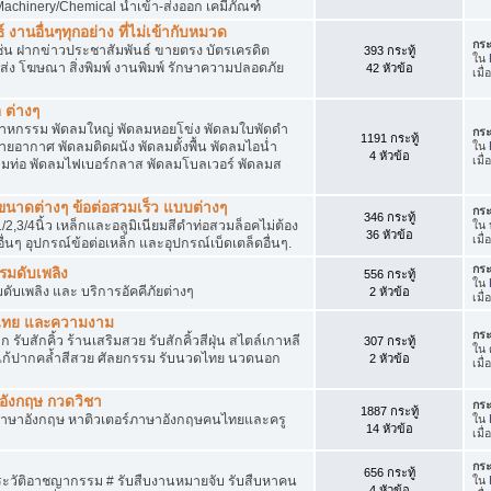
achinery/Chemical นำเข้า-ส่งออก เคมีภัณฑ์
 งานอื่นๆทุกอย่าง ที่ไม่เข้ากับหมวด
กระ
ด เช่น ฝากข่าวประชาสัมพันธ์ ขายตรง บัตรเครดิต
393 กระทู้
ใน
ยส่ง โฆษณา สิ่งพิมพ์ งานพิมพ์ รักษาความปลอดภัย
42 หัวข้อ
เมื
 ต่างๆ
สาหกรรม พัดลมใหญ่ พัดลมหอยโข่ง พัดลมใบพัดดำ
กระ
1191 กระทู้
ยอากาศ พัดลมติดผนัง พัดลมตั้งพื้น พัดลมไอน่ำ
ใน
4 หัวข้อ
เมื
ลมท่อ พัดลมไฟเบอร์กลาส พัดลมโบลเวอร์ พัดลมส
็กขนาดต่างๆ ข้อต่อสวมเร็ว แบบต่างๆ
กระ
346 กระทู้
1/2,3/4นิ้ว เหล็กและอลูมิเนียมสีดำท่อสวมล็อคไม่ต้อง
ใน
36 หัวข้อ
เมื
ื่นๆ อุปกรณ์ข้อต่อเหล็ก และอุปกรณ์เบ็ดเตล็ดอื่นๆ.
กระ
บรมดับเพลิง
556 กระทู้
ใน
มดับเพลิง และ บริการอัคคีภัยต่างๆ
2 หัวข้อ
เมื
วดไทย และความงาม
กระ
 รับสักคิ้ว ร้านเสริมสวย รับสักคิ้วสีฝุ่น สไตล์เกาหลี
307 กระทู้
ใน
แก้ปากคล้ำสีสวย ศัลยกรรม รับนวดไทย นวดนอก
2 หัวข้อ
เมื
าอังกฤษ กวดวิชา
กระ
1887 กระทู้
ภาษาอังกฤษ หาติวเตอร์ภาษาอังกฤษคนไทยและครู
ใน
14 หัวข้อ
เมื่
กระ
656 กระทู้
ประวัติอาชญากรรม # รับสืบงานหมายจับ รับสืบหาคน
ใน
4 หัวข้อ