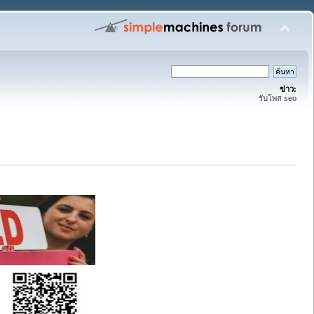
ข่าว:
รับโพส seo