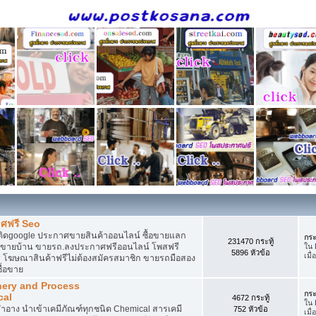
ศฟรี Seo
ติดgoogle ประกาศขายสินค้าออนไลน์ ซื้อขายแลก
กระ
231470 กระทู้
กาศขายบ้าน ขายรถ.ลงประกาศฟรีออนไลน์ โพสฟรี
ใน
5896 หัวข้อ
เมื่
 โฆษณาสินค้าฟรีไม่ต้องสมัครสมาชิก ขายรถมือสอง
ื้อขาย
nery and Process
กระ
cal
4672 กระทู้
ใน
อาง นำเข้าเคมีภัณฑ์ทุกชนิด Chemical สารเคมี
752 หัวข้อ
เมื่