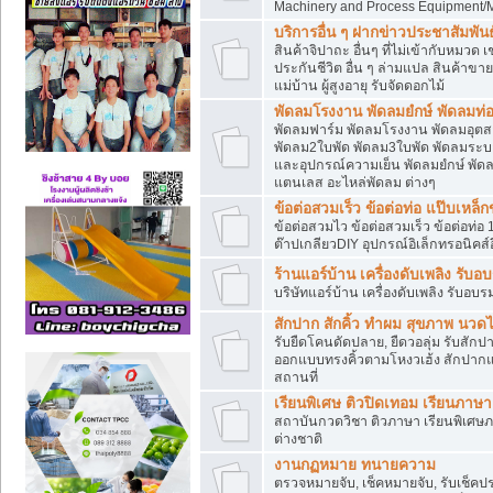
Machinery and Process Equipment/M
บริการอื่น ๆ ฝากข่าวประชาสัมพันธ์
สินค้าจิปาถะ อื่นๆ ที่ไม่เข้ากับหมว
ประกันชีวิต อื่น ๆ ล่ามแปล สินค้าขา
แม่บ้าน ผู้สูงอายุ รับจัดดอกไม้
พัดลมโรงงาน พัดลมยํกษ์ พัดลมท่อ
พัดลมฟาร์ม พัดลมโรงงาน พัดลมอุต
พัดลม2ใบพัด พัดลม3ใบพัด พัดลมระบา
และอุปกรณ์ความเย็น พัดลมยํกษ์ พัด
แตนเลส อะไหล่พัดลม ต่างๆ
ข้อต่อสวมเร็ว ข้อต่อท่อ แป๊บเหล
ข้อต่อสวมไว ข้อต่อสวมเร็ว ข้อต่อท่อ 
ต๊าปเกลียวDIY อุปกรณ์อิเล็กทรอนิคส์อ
ร้านแอร์บ้าน เครื่องดับเพลิง รับอ
บริษัทแอร์บ้าน เครื่องดับเพลิง รับอบร
สักปาก สักคิ้ว ทำผม สุขภาพ น
รับยืดโคนดัดปลาย, ยืดวอลุ่ม รับสักปาก
ออกแบบทรงคิ้วตามโหงวเฮ้ง สักปาก
สถานที่
เรียนพิเศษ ติวปิดเทอม เรียนภาษ
สถาบันกวดวิชา ติวภาษา เรียนพิเศษ
ต่างชาติ
งานกฏหมาย ทนายความ
ตรวจหมายจับ, เช็คหมายจับ, รับเช็ค