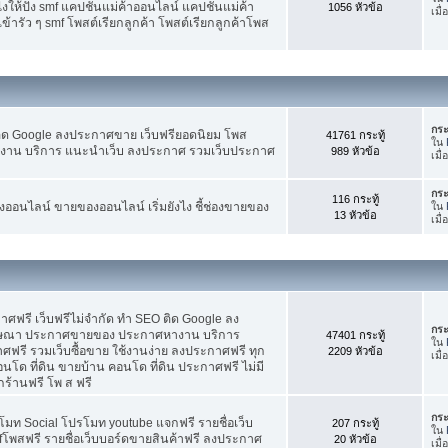
ห้ปัง smf แคปชั่นแม่ค้าออนไลน์ แคปชั่นแม่ค้า
1056 หัวข้อ
เมื่
้ารัว ๆ smf โพสต์เรียกลูกค้า โพสต์เรียกลูกค้าโพส
กระ
ติด Google ลงประกาศขาย เว็บฟรียอดนิยม โพส
41761 กระทู้
ใน
น บริการ แนะนำเว็บ ลงประกาศ รวมเว็บประกาศ
989 หัวข้อ
เมื่
กระ
116 กระทู้
อนไลน์ ขายของออนไลน์ เริ่มยังไง ชี้ช่องขายของ
ใน
13 หัวข้อ
เมื
ฟรี เว็บฟรีไม่จำกัด ทำ SEO ติด Google ลง
กระ
ฆษณา ประกาศขายของ ประกาศหางาน บริการ
47401 กระทู้
ใน
รี รวมเว็บซื้อขาย ใช้งานง่าย ลงประกาศฟรี ทุก
2209 หัวข้อ
เมื
อนโด ที่ดิน ขายบ้าน คอนโด ที่ดิน ประกาศฟรี ไม่มี
กร้านฟรี โพ ส ฟรี
กระ
โมท Social โปรโมท youtube แจกฟรี รายชื่อเว็บ
207 กระทู้
ใน
fโพสฟรี รายชื่อเว็บบอร์ดขายสินค้าฟรี ลงประกาศ
20 หัวข้อ
เมื่