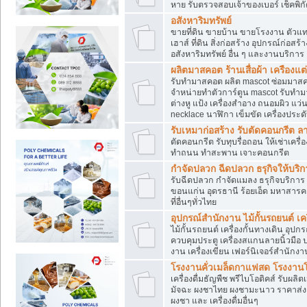
หาย รับตรวจสอบเจ้าของเบอร์ เช็คพิก
อสังหาริมทรัพย์
ขายที่ดิน ขายบ้าน ขายโรงงาน ตัวแท
เฮาส์ ที่ดิน สิ่งก่อสร้าง อุปกรณ์ก่อสร้
อสังหาริมทรัพย์ อื่น ๆ และงานบริการ
ผลิตมาสคอต ร้านเสื่อผ้า เครืองแต่
รับทำมาสคอต ผลิต mascot ซ่อมมาสค
จำหน่ายทำตัวการ์ตูน mascot รับทำมา
ต่างหู แป้ง เครื่องสำอาง ถนอมผิว แ
necklace นาฬิกา เข็มขัด เครื่องประดับ
รับเหมาก่อสร้าง รับตัดคอนกรี
ตัดคอนกรีต รับทุบรื่อถอน ให้เช่าเคร
ทำถนน ทำสะพาน เจาะคอนกรีต
กำจัดปลวก ฉีดปลวก ธรุกิจให้บริก
รับฉีดปลวก กำจัดแมลง ธรุกิจบริการ 
ขอนแก่น อุดรธานี ร้อยเอ็ด มหาสารค
ที่อื่นๆทั่วไทย
อุปกรณ์สำนักงาน ไม้กั้นรถยนต์ เครื
ไม้กั้นรถยนต์ เครื่องกั้นทางเดิน อ
ควบคุมประตู เครื่องสแกนลายนิ้วมือ
งาน เครื่องเขียน เฟอร์นิเจอร์สำนักง
โรงงานคั่วเมล็ดกาแฟสด โรงงานโก
เครื่องดื่มธัญพืช พรีไบโอติคส์ รับผลิ
มัจฉะ ผงชาไทย ผงชามะนาว ราคาส่
ผงชา และ เครื่องดื่มอื่นๆ