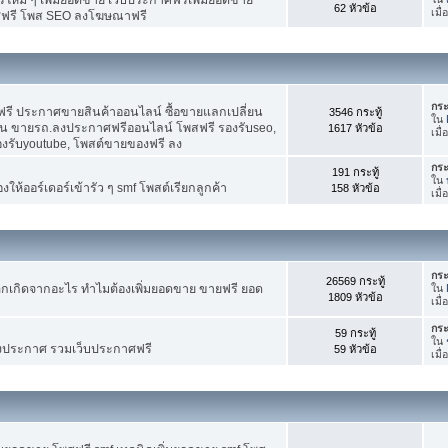
62 หัวข้อ
เมื
ศฟรี โพส SEO ลงโฆษณาฟรี
กระ
รี ประกาศขายสินค้าออนไลน์ ซื้อขายแลกเปลี่ยน
3546 กระทู้
ใน
าน ขายรถ.ลงประกาศฟรีออนไลน์ โพสฟรี รองรับseo,
1617 หัวข้อ
เมื
องรับyoutube, โพสต์ขายของฟรี ลง
กระ
191 กระทู้
ใน
ห้ออร์เดอร์เข้ารัว ๆ smf โพสต์เรียกลูกค้า
158 หัวข้อ
เมื
กระ
26569 กระทู้
กเกิดจากอะไร ทำไมต้องเพิ่มยอดขาย ขายฟรี ยอด
ใน
1809 หัวข้อ
เมื
กระ
59 กระทู้
ใน
งประกาศ รวมเว็บประกาศฟรี
59 หัวข้อ
เมื