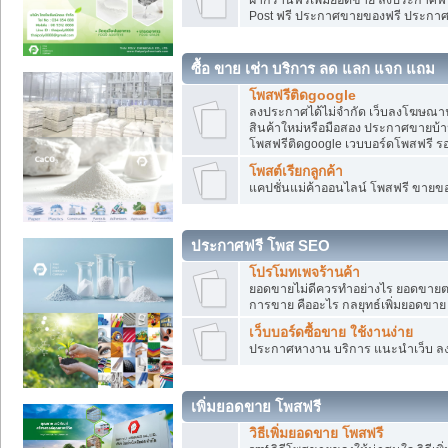
Post ฟรี ประกาศขายของฟรี ประกา
ซื้อ ขาย เช่า บริการ ลด แลก แจก แถม
โพสฟรีติดgoogle
ลงประกาศได้ไม่จำกัด เว็บลงโฆษณาฟ
สินค้าใหม่หรือมือสอง ประกาศขายบ้
โพสฟรีติดgoogle เวบบอร์ดโพสฟรี ร
โพสต์เรียกลูกค้า
แคปชั่นแม่ค้าออนไลน์ โพสฟรี ขายของใ
ประกาศฟรี โพส SEO
โปรโมทเพจร้านค้า
ยอดขายไม่ดีควรทำอย่างไร ยอดขายต
การขาย คืออะไร กลยุทธ์เพิ่มยอดขาย
เว็บบอร์ดซื้อขาย ใช้งานง่าย
ประกาศหางาน บริการ แนะนำเว็บ ล
เพิ่มยอดขาย โพสฟรี
วิธีเพิ่มยอดขาย โพสฟรี