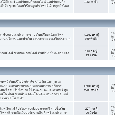
ห้ปัง smf แคปชั่นแม่ค้าออนไลน์ แคปชั่นแม่ค้า
1056 หัวข้อ
เมื
้ารัว ๆ smf โพสต์เรียกลูกค้า โพสต์เรียกลูกค้าโพส
กระ
ติด Google ลงประกาศขาย เว็บฟรียอดนิยม โพส
41760 กระทู้
ใน
น บริการ แนะนำเว็บ ลงประกาศ รวมเว็บประกาศ
989 หัวข้อ
เมื
กระ
116 กระทู้
อนไลน์ ขายของออนไลน์ เริ่มยังไง ชี้ช่องขายของ
ใน
13 หัวข้อ
เมื
ฟรี เว็บฟรีไม่จำกัด ทำ SEO ติด Google ลง
กระ
ฆษณา ประกาศขายของ ประกาศหางาน บริการ
47401 กระทู้
ใน
รี รวมเว็บซื้อขาย ใช้งานง่าย ลงประกาศฟรี ทุก
2209 หัวข้อ
เมื
อนโด ที่ดิน ขายบ้าน คอนโด ที่ดิน ประกาศฟรี ไม่มี
กร้านฟรี โพ ส ฟรี
กระ
โมท Social โปรโมท youtube แจกฟรี รายชื่อเว็บ
207 กระทู้
ใน
fโพสฟรี รายชื่อเว็บบอร์ดขายสินค้าฟรี ลงประกาศ
20 หัวข้อ
เมื่