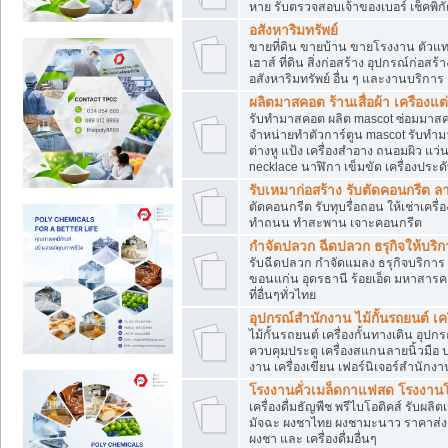
หาย รับตรวจสอบเจ้าของเบอร์ เช็คพิก
อสังหาริมทรัพย์
ขายที่ดิน ขายบ้าน ขายโรงงาน ตัวแท
เฮาส์ ที่ดิน สิ่งก่อสร้าง อุปกรณ์ก่อสร้
อสังหาริมทรัพย์ อื่น ๆ และงานบริการ
ผลิตมาสคอต ร้านเสื่อผ้า เครืองแต่
รับทำมาสคอต ผลิต mascot ซ่อมมาสค
จำหน่ายทำตัวการ์ตูน mascot รับทำมา
ต่างหู แป้ง เครื่องสำอาง ถนอมผิว แ
necklace นาฬิกา เข็มขัด เครื่องประดับ
รับเหมาก่อสร้าง รับตัดคอนกรี
ตัดคอนกรีต รับทุบรื่อถอน ให้เช่าเคร
ทำถนน ทำสะพาน เจาะคอนกรีต
กำจัดปลวก ฉีดปลวก ธรุกิจให้บริก
รับฉีดปลวก กำจัดแมลง ธรุกิจบริการ 
ขอนแก่น อุดรธานี ร้อยเอ็ด มหาสารค
ที่อื่นๆทั่วไทย
อุปกรณ์สำนักงาน ไม้กั้นรถยนต์ เครื
ไม้กั้นรถยนต์ เครื่องกั้นทางเดิน อ
ควบคุมประตู เครื่องสแกนลายนิ้วมือ
งาน เครื่องเขียน เฟอร์นิเจอร์สำนักง
โรงงานคั่วเมล็ดกาแฟสด โรงงานโก
เครื่องดื่มธัญพืช พรีไบโอติคส์ รับผลิ
มัจฉะ ผงชาไทย ผงชามะนาว ราคาส่
ผงชา และ เครื่องดื่มอื่นๆ