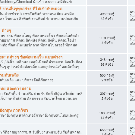
achinery/Chemical นำเข้า-ส่งออก เคมีภัณฑ์
 งานอื่นๆทุกอย่าง ที่ไม่เข้ากับหมวด
กระ
ด เช่น ฝากข่าวประชาสัมพันธ์ ขายตรง บัตรเครดิต
393 กระทู้
ใน
ยส่ง โฆษณา สิ่งพิมพ์ งานพิมพ์ รักษาความปลอดภัย
42 หัวข้อ
เมื
 ต่างๆ
สาหกรรม พัดลมใหญ่ พัดลมหอยโข่ง พัดลมใบพัดดำ
กระ
1191 กระทู้
ยอากาศ พัดลมติดผนัง พัดลมตั้งพื้น พัดลมไอน่ำ
ใน
4 หัวข้อ
เมื
ลมท่อ พัดลมไฟเบอร์กลาส พัดลมโบลเวอร์ พัดลมส
็กขนาดต่างๆ ข้อต่อสวมเร็ว แบบต่างๆ
กระ
346 กระทู้
1/2,3/4นิ้ว เหล็กและอลูมิเนียมสีดำท่อสวมล็อคไม่ต้อง
ใน
36 หัวข้อ
เมื
ื่นๆ อุปกรณ์ข้อต่อเหล็ก และอุปกรณ์เบ็ดเตล็ดอื่นๆ.
กระ
บรมดับเพลิง
556 กระทู้
ใน
มดับเพลิง และ บริการอัคคีภัยต่างๆ
2 หัวข้อ
เมื
วดไทย และความงาม
กระ
 รับสักคิ้ว ร้านเสริมสวย รับสักคิ้วสีฝุ่น สไตล์เกาหลี
307 กระทู้
ใน
แก้ปากคล้ำสีสวย ศัลยกรรม รับนวดไทย นวดนอก
2 หัวข้อ
เมื
าอังกฤษ กวดวิชา
กระ
1885 กระทู้
ภาษาอังกฤษ หาติวเตอร์ภาษาอังกฤษคนไทยและครู
ใน
14 หัวข้อ
เมื่
กระ
656 กระทู้
ประวัติอาชญากรรม # รับสืบงานหมายจับ รับสืบหาคน
ใน
4 หัวข้อ