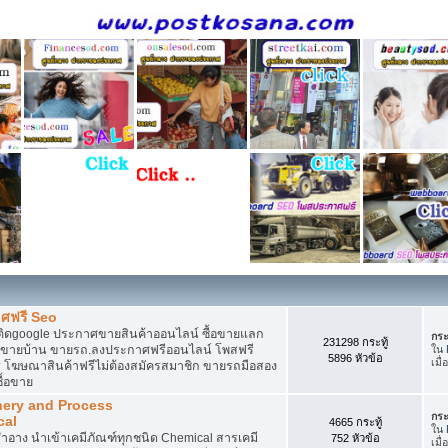
ศฟรี Seo
ติดgoogle ประกาศขายสินค้าออนไลน์ ซื้อขายแลก
กระ
231298 กระทู้
กาศขายบ้าน ขายรถ.ลงประกาศฟรีออนไลน์ โพสฟรี
ใน
5896 หัวข้อ
เมื่
 โฆษณาสินค้าฟรีไม่ต้องสมัครสมาชิก ขายรถมือสอง
ื้อขาย
nery and Process
กระ
cal
4665 กระทู้
ใน
อาง นำเข้าเคมีภัณฑ์ทุกชนิด Chemical สารเคมี
752 หัวข้อ
เมื่