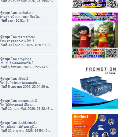
่อ วันที่ 25 กุมภาพันธ์ 2026, 21:19:42 น.
ทู้ล่าสุด
โดย
natthakont
โครงการบ้านหางดง เชียงให...
อ
วันนี้
เวลา 10:51:49
ทู้ล่าสุด
โดย
rezrezmore
ร้านเช่าชุดออกงาน ให้บริ...
่อ วันที่ 30 มิถุนายน 2026, 10:07:03 น.
ทู้ล่าสุด
โดย
sayjung1
Re: รับจ้างตัดคอนกรีต ใ...
่อ วันที่ 5 สิงหาคม 2026, 22:25:14 น.
ทู้ล่าสุด
โดย
dilive11
Re: รับกำจัดปลวกขอนแก่น ...
่อ วันที่ 5 เมษายน 2026, 23:04:26 น.
ทู้ล่าสุด
โดย
bestpostdd11
Re: ไม้กั้นรถยนต์ เลือกอ...
่อ วันที่ 12 กุมภาพันธ์ 2026, 23:32:45 น.
ทู้ล่าสุด
โดย
doubletime11
Re: เมล็ดกาแฟคั่วสด ภูมี...
่อ วันที่ 22 มกราคม 2026, 16:54:42 น.