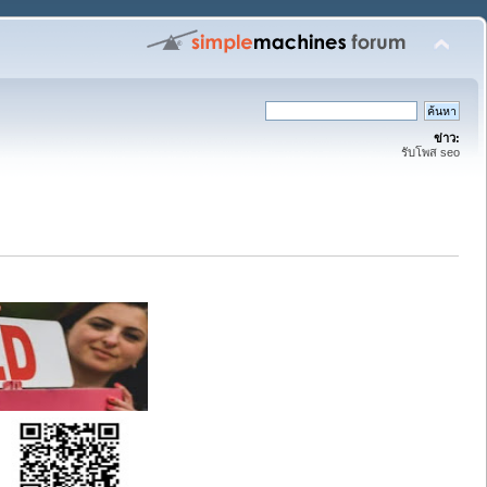
ข่าว:
รับโพส seo