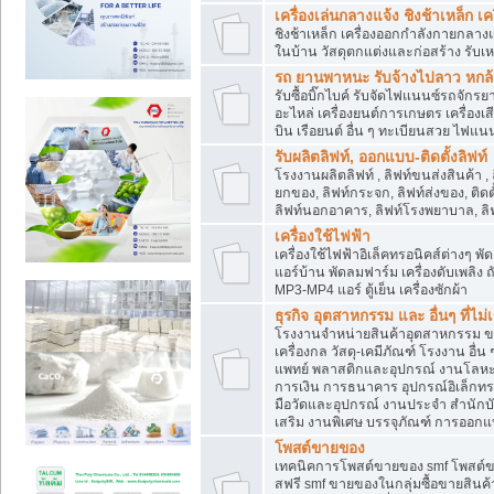
เครื่องเล่นกลางแจ้ง ชิงช้าเหล็ก 
ชิงช้าเหล็ก เครื่องออกกำลังกายกลางแ
ในบ้าน วัสดุตกแต่งและก่อสร้าง รับเห
รถ ยานพาหนะ รับจ้างไปลาว หกล้อ ส
รับซื้อบิ๊กไบค์ รับจัดไฟแนนซ์รถจัก
อะไหล่ เครื่องยนต์การเกษตร เครื่องเ
บิน เรือยนต์ อื่น ๆ ทะเบียนสวย ไฟแนนซ
รับผลิตลิฟท์, ออกแบบ-ติดตั้งลิฟท์
โรงงานผลิตลิฟท์ , ลิฟท์ขนส่งสินค้า ,
ยกของ, ลิฟท์กระจก, ลิฟท์ส่งของ, ติดต
ลิฟท์นอกอาคาร, ลิฟท์โรงพยาบาล, ลิฟ
เครื่องใช้ไฟฟ้า
เครื่องใช้ไฟฟ้าอิเล็คทรอนิคส์ต่าง
แอร์บ้าน พัดลมฟาร์ม เครื่องดับเพลิง
MP3-MP4 แอร์ ตู้เย็น เครื่องซักผ้า
ธุรกิจ อุตสาหกรรม และ อื่นๆ ที่ไม
โรงงานจำหน่ายสินค้าอุตสาหกรรม ขาย
เครื่องกล วัสดุ-เคมีภัณฑ์ โรงงาน อื่
แพทย์ พลาสติกและอุปกรณ์ งานโลหะ 
การเงิน การธนาคาร อุปกรณ์อิเล็กทรอ
มือวัดและอุปกรณ์ งานประจำ สำนักบัญ
เสริม งานพิเศษ บรรจุภัณฑ์ การออก
โพสต์ขายของ
เทคนิคการโพสต์ขายของ smf โพสต์
สฟรี smf ขายของในกลุ่มซื้อขายสินค