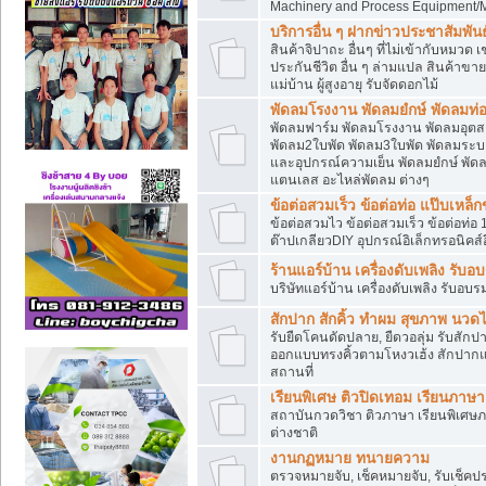
Machinery and Process Equipment/M
บริการอื่น ๆ ฝากข่าวประชาสัมพันธ์
สินค้าจิปาถะ อื่นๆ ที่ไม่เข้ากับหมว
ประกันชีวิต อื่น ๆ ล่ามแปล สินค้าขา
แม่บ้าน ผู้สูงอายุ รับจัดดอกไม้
พัดลมโรงงาน พัดลมยํกษ์ พัดลมท่อ
พัดลมฟาร์ม พัดลมโรงงาน พัดลมอุต
พัดลม2ใบพัด พัดลม3ใบพัด พัดลมระบา
และอุปกรณ์ความเย็น พัดลมยํกษ์ พัด
แตนเลส อะไหล่พัดลม ต่างๆ
ข้อต่อสวมเร็ว ข้อต่อท่อ แป๊บเหล
ข้อต่อสวมไว ข้อต่อสวมเร็ว ข้อต่อท่อ 
ต๊าปเกลียวDIY อุปกรณ์อิเล็กทรอนิคส์อ
ร้านแอร์บ้าน เครื่องดับเพลิง รับอ
บริษัทแอร์บ้าน เครื่องดับเพลิง รับอบร
สักปาก สักคิ้ว ทำผม สุขภาพ น
รับยืดโคนดัดปลาย, ยืดวอลุ่ม รับสักปาก
ออกแบบทรงคิ้วตามโหงวเฮ้ง สักปาก
สถานที่
เรียนพิเศษ ติวปิดเทอม เรียนภาษ
สถาบันกวดวิชา ติวภาษา เรียนพิเศษ
ต่างชาติ
งานกฏหมาย ทนายความ
ตรวจหมายจับ, เช็คหมายจับ, รับเช็ค