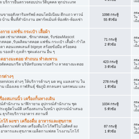
เมื
ัด บริการยื่นตรวจสอบประวัติบุคคล ทุกประเภท
กระ
นขายอสังหาริมทรัพย์ คอนโดมิเนียม ตึกแถว ทาวน์
1098 กระทู้
ใน
าง บ้าน พื้นที่สำนักงาน อพาร์ทเม้นท์ ห้องพัก-ห้องเช่า
55 หัวข้อ
เมื่
งกาย แฟชั่น กระเป๋า เสื้อผ้า
อต เช่ามาสคอต , ซักมาสคอต, รับซ่อมMascot
กระ
71 กระทู้
สคอต ,รับผลิตมาสคอต แฟชั่น กระเป๋า เสื้อผ้า กำไล
ใน
2 หัวข้อ
เมื
ว่นตา คอนแทคเลนส์ bigeye สร้อยข้อมือ สร้อยคอ
 รองเท้า ถุงเท้า ชุดแต่งงาน อื่น ๆ
ต ลาดยางมะตอย ทำถนน ทำสะพาน
กระ
423 กระทู้
ื่องตัดคอนกรีต บริษัทรับเหมาก่อสร้าง ลาดยางมะตอย
ใน
3 หัวข้อ
เมื
ารต่างๆ
กระ
services ต่างๆ ให้บริการด้านๆ มด หนู แมลงสาบ ใน
278 กระทู้
ใน
าม เมืองเลย กาฬสินธุ์ ชัยภูมิ สกลนคร นครพนม และ
1 หัวข้อ
เมื
่องสแกนนิ้ว เครื่องกั้นทางเดิน
กระ
ุปกรณ์สำนักงาน นาฬิกายาม อุปกรณ์สำนักงาน ชุด
1034 กระทู้
ใน
 ประตูอัตโนมัติ เครืองสแกนใบหน้า อุปกรณ์นำเสนอ
5 หัวข้อ
เมื
าน ธุรกิจบริการอาคาร สถานที่
โก้ ผงชา เครื่องดื่ม อาหารและสุขภาพ
กระ
ตเมล็ดกาแฟคั่วสด เครื่องดื่มโกโก้พรีไบโอติคส์ ผง
87 กระทู้
ใน
ง อาหารและสุขภาพ เมล็ดกาแฟสด โรงงานโกโก้
1 หัวข้อ
เมื