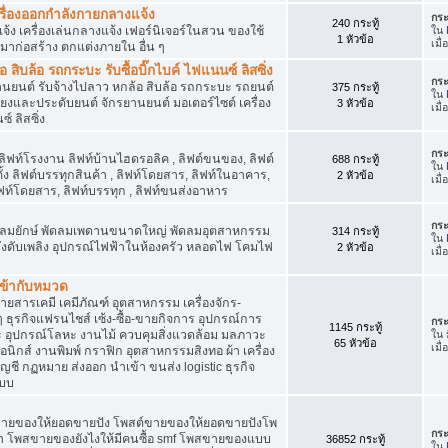
เครื่องออกกำลังกายกลางแจ้ง
กระ
240 กระทู้
จ้ง เครื่องเล่นกลางแจ้ง เฟอร์นิเจอร์ในสวน ของใช้
ใน
1 หัวข้อ
เมื
มาก่อสร้าง ตกแต่งภายใน อื่น ๆ
ิบล้อ รถกระบะ รับซื้อบิ๊กไบค์ ไฟแนนซ์ ลิสซิ่ง
กระ
รยานยนต์ รับจ้างไปลาว หกล้อ สิบล้อ รถกระบะ รถยนต์
375 กระทู้
ใน
สียงและประดับยนต์ จักรยานยนต์ มอเตอร์ไซต์ เครื่อง
3 หัวข้อ
เมื
์ ลิสซิ่ง
กระ
 ลิฟท์โรงงาน ลิฟท์บ้านไฮดรอลิค , ลิฟต์ขนของ, ลิฟต์
688 กระทู้
ใน
ั้ง ลิฟต์บรรทุกสินค้า , ลิฟท์โดยสาร, ลิฟท์ในอาคาร,
2 หัวข้อ
เมื
ท์โดยสาร, ลิฟท์บรรทุก , ลิฟท์ขนส่งอาหาร
กระ
ๆ พัดลมยักษ์ พัดลมเพดานขนาดใหญ่ พัดลมอุตสาหกรรม
314 กระทู้
ใน
 ถังดับเพลิง อุปกรณ์ไฟฟ้าในห้องครัว หลอดไฟ โคมไฟ
2 หัวข้อ
เมื
่เข้ากับหมวด
สารเคมี เคมีภัณฑ์ อุตสาหกรรม เครื่องจักร-
น ๆ ธุรกิจแฟรนไชส์ เซ้ง-ซื้อ-ขายกิจการ อุปกรณ์การ
กระ
1145 กระทู้
อุปกรณ์โลหะ งานไม้ ควบคุมสิ่งแวดล้อม มลภาวะ
ใน
65 หัวข้อ
เมื
นิกส์ งานพิมพ์ กราฟิก อุตสาหกรรมสิงทอ ผ้า เครื่อง
ชี กฏหมาย ส่งออก นำเข้า ขนส่ง logistic ธุรกิจ
แบบ
ขายของให้ยอดขายปัง โพสต์ขายของให้ยอดขายปังโพ
กระ
้า โพสขายของยังไงให้มีคนซื้อ smf โพสขายของแบบ
36852 กระทู้
ใน