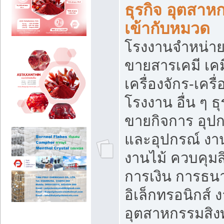
ธุรกิจ อุตสาหก
เข้ากับหมวด
โรงงานจำหน่าย
ขายสารเคมี เค
เครื่องจักร-เครื
โรงงาน อื่น ๆ ธุ
ขายกิจการ อุป
และอุปกรณ์ งา
งานไม้ ควบคุมส
การเงิน การธน
อิเล็กทรอนิกส์ 
อุตสาหกรรมสิงท