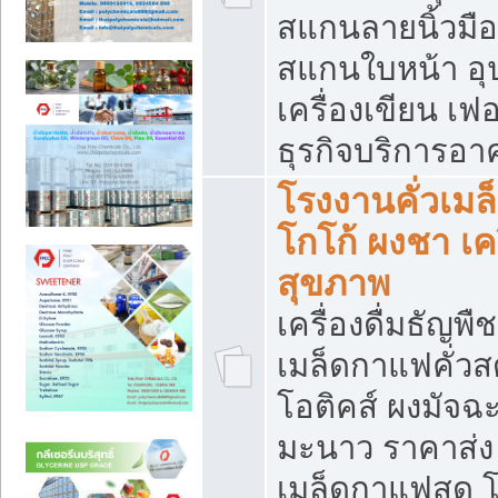
สแกนลายนิ้วมือ 
สแกนใบหน้า อ
เครื่องเขียน เฟ
ธุรกิจบริการอา
โรงงานคั่วเม
โกโก้ ผงชา เค
สุขภาพ
เครื่องดื่มธัญพื
เมล็ดกาแฟคั่วสด
โอติคส์ ผงมัจ
มะนาว ราคาส่
เมล็ดกาแฟสด โ