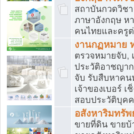
สถาบันกวดวิชา 
ภาษาอังกฤษ หา
คนไทยและครูต่
งานกฏหมาย 
ตรวจหมายจับ, เ
ประวัติอาชญาก
จับ รับสืบหาค
เจ้าของเบอร์ เช
สอบประวัติบุค
อสังหาริมทรัพย
ขายที่ดิน ขาย