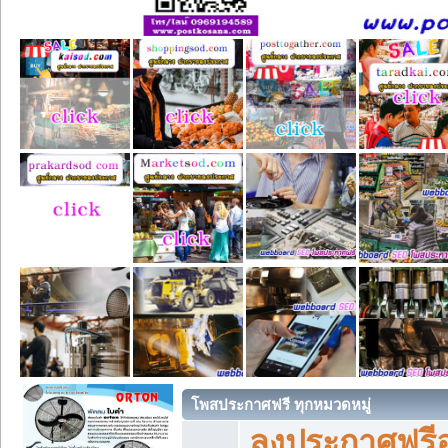
โพสประกาศฟรี ทุกหมวดหมู่
ลงประกาศฟรีอ