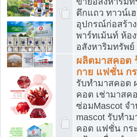
ขายอสังหาริมทร
ตึกแถว ทาวน์เฮาส
อุปกรณ์ก่อสร้าง
พาร์ทเม้นท์ ห้อง
อสังหาริมทรัพย์
ผลิตมาสคอต ร้
กาย แฟชั่น กระ
รับทำมาสคอต ผ
คอต เช่ามาสคอ
ซ่อมMascot จำห
mascot รับทำม
คอต แฟชั่น กระเ