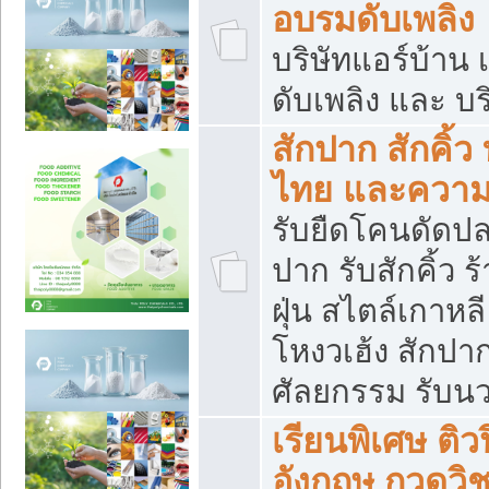
อบรมดับเพลิง
บริษัทแอร์บ้าน 
ดับเพลิง และ บร
สักปาก สักคิ้
ไทย และควา
รับยืดโคนดัดปลา
ปาก รับสักคิ้ว ร
ฝุ่น สไตล์เกาห
โหงวเฮ้ง สักปา
ศัลยกรรม รับน
เรียนพิเศษ ติ
อังกฤษ กวดวิ