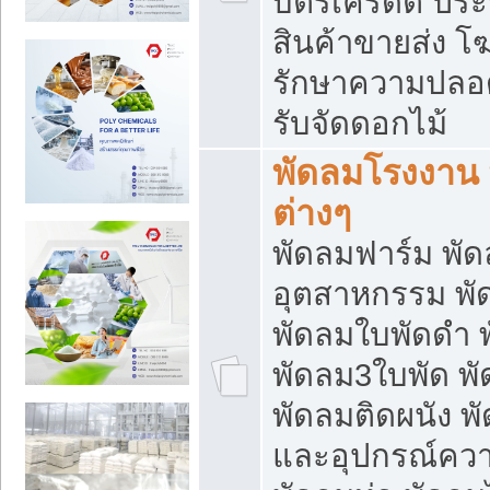
บัตรเครดิต ประก
สินค้าขายส่ง โฆ
รักษาความปลอดภั
รับจัดดอกไม้
พัดลมโรงงาน พ
ต่างๆ
พัดลมฟาร์ม พั
อุตสาหกรรม พั
พัดลมใบพัดดำ 
พัดลม3ใบพัด 
พัดลมติดผนัง พั
และอุปกรณ์ความ