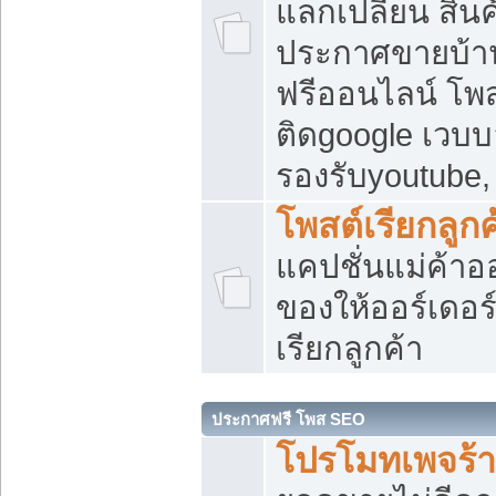
แลกเปลี่ยน สิน
ประกาศขายบ้า
ฟรีออนไลน์ โพส
ติดgoogle เวบบ
รองรับyoutube
โพสต์เรียกลูกค
แคปชั่นแม่ค้าอ
ของให้ออร์เดอร์
เรียกลูกค้า
ประกาศฟรี โพส SEO
โปรโมทเพจร้า