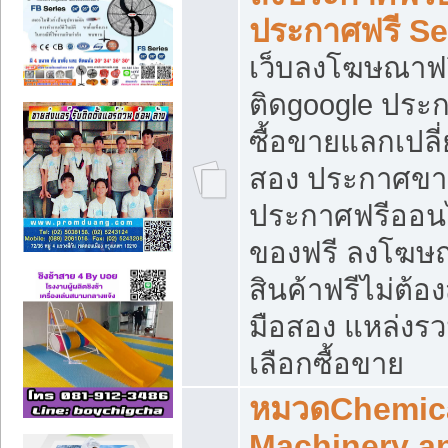
ประกาศฟรี S
เว็บลงโฆษณาฟร
ติดgoogle ประ
ซื้อขายแลกเปลี่
สอง ประกาศขา
ประกาศฟรีออนไ
ของฟรี ลงโฆษ
สินค้าฟรีไม่ต้
มือสอง แหล่งร
เลือกซื้อขาย
หมวดChemica
Machinery a