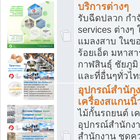
บริการต่างๆ
รับฉีดปลวก กำจ
services ต่างๆ 
แมลงสาบ ในขอน
ร้อยเอ็ด มหาสา
กาฬสินธุ์ ชัยภ
และที่อื่นๆทั่วไ
อุปกรณ์สำนักง
เครื่องสแกนนิ้ว
ไม้กั้นรถยนต์ เค
อุปกรณ์สำนักง
สำนักงาน ชุดคว