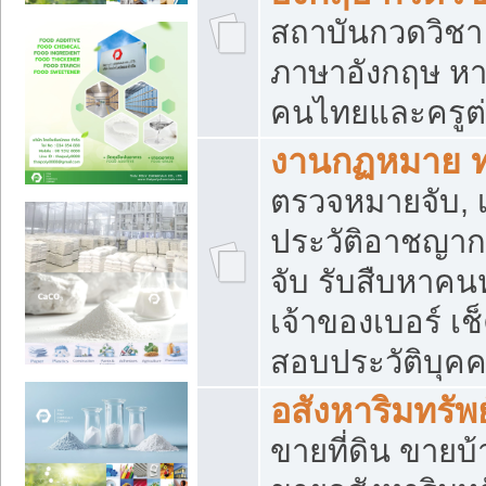
สถาบันกวดวิชา 
ภาษาอังกฤษ หา
คนไทยและครูต่
งานกฏหมาย 
ตรวจหมายจับ, เ
ประวัติอาชญาก
จับ รับสืบหาค
เจ้าของเบอร์ เช
สอบประวัติบุค
อสังหาริมทรัพย
ขายที่ดิน ขาย