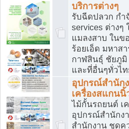
บริการต่างๆ
รับฉีดปลวก กำจ
services ต่างๆ 
แมลงสาบ ในขอน
ร้อยเอ็ด มหาสา
กาฬสินธุ์ ชัยภ
และที่อื่นๆทั่วไ
อุปกรณ์สำนักง
เครื่องสแกนนิ้ว
ไม้กั้นรถยนต์ เค
อุปกรณ์สำนักง
สำนักงาน ชุดคว