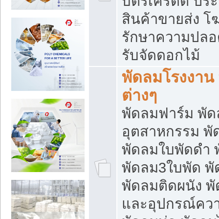
บัตรเครดิต ประก
สินค้าขายส่ง โฆ
รักษาความปลอดภั
รับจัดดอกไม้
พัดลมโรงงาน พ
ต่างๆ
พัดลมฟาร์ม พั
อุตสาหกรรม พั
พัดลมใบพัดดำ 
พัดลม3ใบพัด 
พัดลมติดผนัง พั
และอุปกรณ์ความ