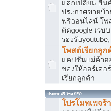
แลกเปลี่ยน สิน
ประกาศขายบ้า
ฟรีออนไลน์ โพส
ติดgoogle เวบบ
รองรับyoutube
โพสต์เรียกลูกค
แคปชั่นแม่ค้าอ
ของให้ออร์เดอร์
เรียกลูกค้า
ประกาศฟรี โพส SEO
โปรโมทเพจร้า