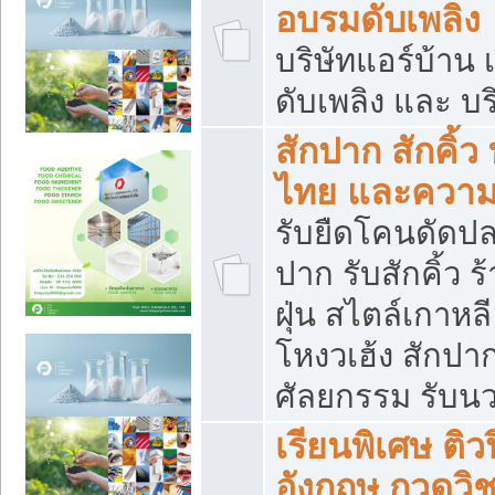
อบรมดับเพลิง
บริษัทแอร์บ้าน 
ดับเพลิง และ บร
สักปาก สักคิ้
ไทย และควา
รับยืดโคนดัดปลา
ปาก รับสักคิ้ว ร
ฝุ่น สไตล์เกาห
โหงวเฮ้ง สักปา
ศัลยกรรม รับน
เรียนพิเศษ ติ
อังกฤษ กวดวิ