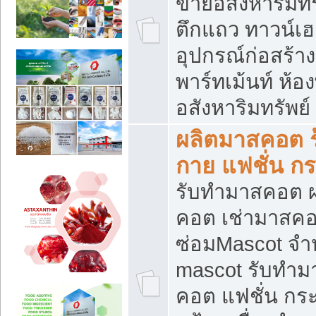
ขายอสังหาริมทร
ตึกแถว ทาวน์เฮาส
อุปกรณ์ก่อสร้าง
พาร์ทเม้นท์ ห้อง
อสังหาริมทรัพย์
ผลิตมาสคอต ร้
กาย แฟชั่น กระ
รับทำมาสคอต ผ
คอต เช่ามาสคอ
ซ่อมMascot จำห
mascot รับทำม
คอต แฟชั่น กระเ