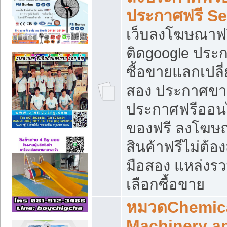
ประกาศฟรี S
เว็บลงโฆษณาฟร
ติดgoogle ประ
ซื้อขายแลกเปลี่
สอง ประกาศขา
ประกาศฟรีออนไ
ของฟรี ลงโฆษ
สินค้าฟรีไม่ต้
มือสอง แหล่งร
เลือกซื้อขาย
หมวดChemica
Machinery a