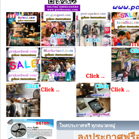
โพสประกาศฟรี ทุกหมวดหมู่
ลงประกาศฟรีอ