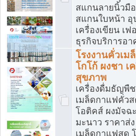
สแกนลายนิ้วมือ 
สแกนใบหน้า อ
เครื่องเขียน เฟ
ธุรกิจบริการอา
โรงงานคั่วเม
โกโก้ ผงชา เค
สุขภาพ
เครื่องดื่มธัญพื
เมล็ดกาแฟคั่วสด
โอติคส์ ผงมัจ
มะนาว ราคาส่
เมล็ดกาแฟสด โ