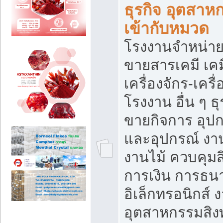
ธุรกิจ อุตสาหก
เข้ากับหมวด
โรงงานจำหน่าย
ขายสารเคมี เค
เครื่องจักร-เครื
โรงงาน อื่น ๆ ธุ
ขายกิจการ อุป
และอุปกรณ์ งา
งานไม้ ควบคุมส
การเงิน การธน
อิเล็กทรอนิกส์ 
อุตสาหกรรมสิงท