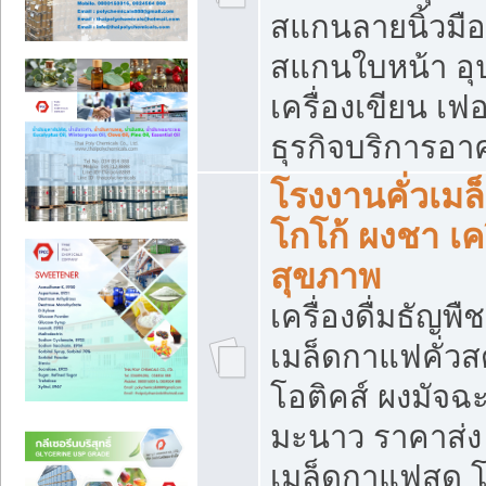
สแกนลายนิ้วมือ 
สแกนใบหน้า อ
เครื่องเขียน เฟ
ธุรกิจบริการอา
โรงงานคั่วเม
โกโก้ ผงชา เค
สุขภาพ
เครื่องดื่มธัญพื
เมล็ดกาแฟคั่วสด
โอติคส์ ผงมัจ
มะนาว ราคาส่
เมล็ดกาแฟสด โ