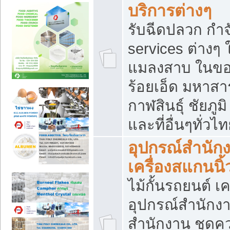
บริการต่างๆ
รับฉีดปลวก กำจ
services ต่างๆ 
แมลงสาบ ในขอน
ร้อยเอ็ด มหาสา
กาฬสินธุ์ ชัยภ
และที่อื่นๆทั่วไ
อุปกรณ์สำนักง
เครื่องสแกนนิ้ว
ไม้กั้นรถยนต์ เค
อุปกรณ์สำนักง
สำนักงาน ชุดคว