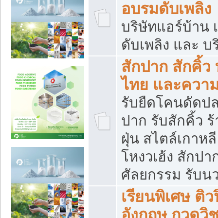
อบรมดับเพลิง
บริษัทแอร์บ้าน 
ดับเพลิง และ บร
สักปาก สักคิ้
ไทย และควา
รับยืดโคนดัดปลา
ปาก รับสักคิ้ว ร
ฝุ่น สไตล์เกาห
โหงวเฮ้ง สักปา
ศัลยกรรม รับน
เรียนพิเศษ ติ
อังกฤษ กวดวิ