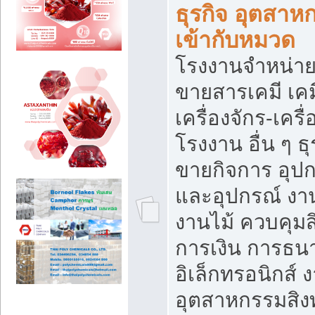
ธุรกิจ อุตสาหก
เข้ากับหมวด
โรงงานจำหน่าย
ขายสารเคมี เค
เครื่องจักร-เครื
โรงงาน อื่น ๆ ธุ
ขายกิจการ อุป
และอุปกรณ์ งา
งานไม้ ควบคุมส
การเงิน การธน
อิเล็กทรอนิกส์ 
อุตสาหกรรมสิงท