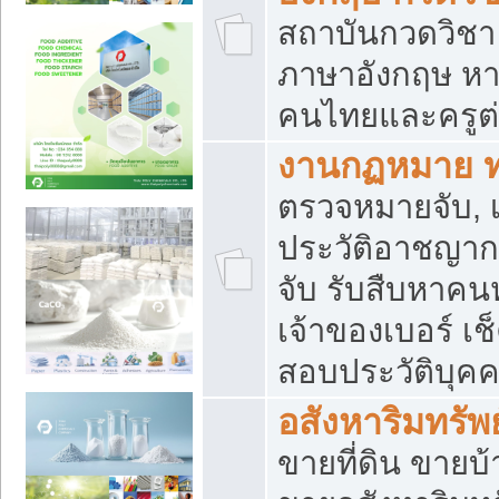
สถาบันกวดวิชา 
ภาษาอังกฤษ หา
คนไทยและครูต่
งานกฏหมาย 
ตรวจหมายจับ, เ
ประวัติอาชญาก
จับ รับสืบหาค
เจ้าของเบอร์ เช
สอบประวัติบุค
อสังหาริมทรัพย
ขายที่ดิน ขาย