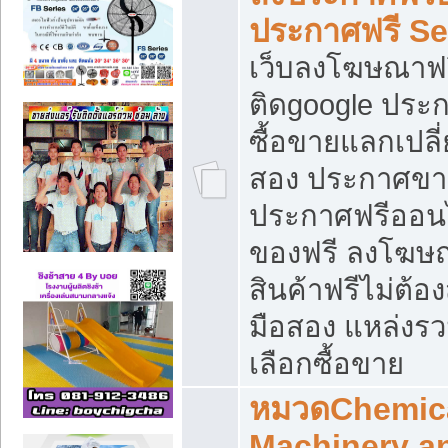
ประกาศฟรี S
เว็บลงโฆษณาฟร
ติดgoogle ประ
ซื้อขายแลกเปลี่
สอง ประกาศขา
ประกาศฟรีออนไ
ของฟรี ลงโฆษ
สินค้าฟรีไม่ต้
มือสอง แหล่งร
เลือกซื้อขาย
หมวดChemica
Machinery a