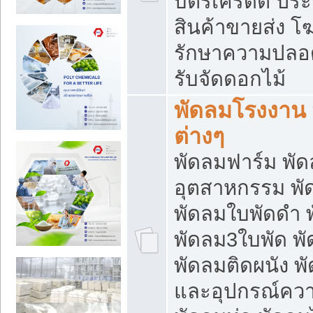
บัตรเครดิต ประก
สินค้าขายส่ง โฆ
รักษาความปลอดภั
รับจัดดอกไม้
พัดลมโรงงาน พ
ต่างๆ
พัดลมฟาร์ม พั
อุตสาหกรรม พั
พัดลมใบพัดดำ 
พัดลม3ใบพัด 
พัดลมติดผนัง พั
และอุปกรณ์ความ