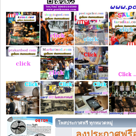
โพสประกาศฟรี ทุกหมวดหมู่
ลงประกาศฟรีอ