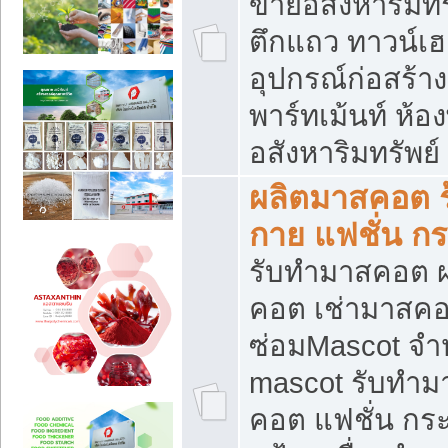
ขายอสังหาริมทร
ตึกแถว ทาวน์เฮาส
อุปกรณ์ก่อสร้าง
พาร์ทเม้นท์ ห้อง
อสังหาริมทรัพย์
ผลิตมาสคอต ร้
กาย แฟชั่น กระ
รับทำมาสคอต ผ
คอต เช่ามาสคอ
ซ่อมMascot จำห
mascot รับทำม
คอต แฟชั่น กระเ