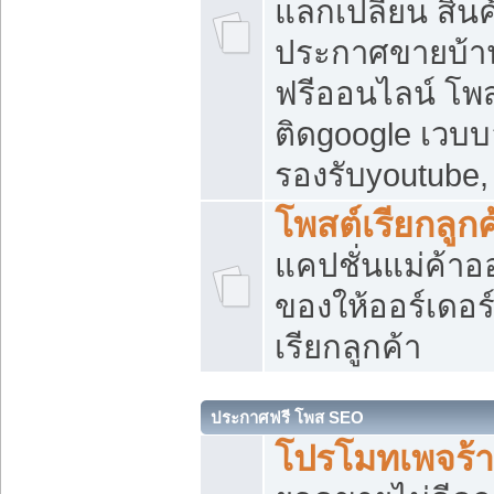
แลกเปลี่ยน สิน
ประกาศขายบ้า
ฟรีออนไลน์ โพส
ติดgoogle เวบบ
รองรับyoutube
โพสต์เรียกลูกค
แคปชั่นแม่ค้าอ
ของให้ออร์เดอร์
เรียกลูกค้า
ประกาศฟรี โพส SEO
โปรโมทเพจร้า