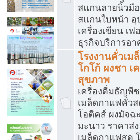
สแกนลายนิ้วมือ 
สแกนใบหน้า อ
เครื่องเขียน เฟ
ธุรกิจบริการอา
โรงงานคั่วเม
โกโก้ ผงชา เค
สุขภาพ
เครื่องดื่มธัญพื
เมล็ดกาแฟคั่วสด
โอติคส์ ผงมัจ
มะนาว ราคาส่
เมล็ดกาแฟสด โ