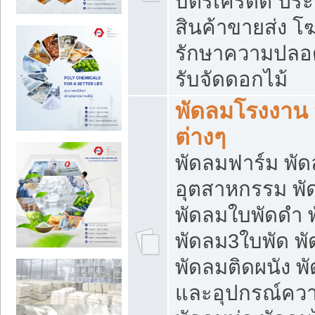
บัตรเครดิต ประก
สินค้าขายส่ง โฆ
รักษาความปลอดภั
รับจัดดอกไม้
พัดลมโรงงาน พ
ต่างๆ
พัดลมฟาร์ม พั
อุตสาหกรรม พั
พัดลมใบพัดดำ 
พัดลม3ใบพัด 
พัดลมติดผนัง พั
และอุปกรณ์ความ