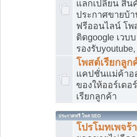
แลกเปลี่ยน สิน
ประกาศขายบ้า
ฟรีออนไลน์ โพส
ติดgoogle เวบบ
รองรับyoutube
โพสต์เรียกลูกค
แคปชั่นแม่ค้าอ
ของให้ออร์เดอร์
เรียกลูกค้า
ประกาศฟรี โพส SEO
โปรโมทเพจร้า