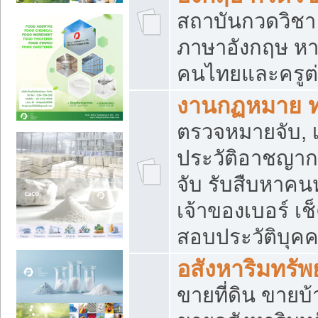
สถาบันกวดวิชา 
ภาษาอังกฤษ หา
คนไทยและครูต่
งานกฏหมาย 
ตรวจหมายจับ, เ
ประวัติอาชญาก
จับ รับสืบหาค
เจ้าของเบอร์ เช
สอบประวัติบุค
อสังหาริมทรัพย
ขายที่ดิน ขาย