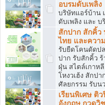
อบรมดับเพลิง
บริษัทแอร์บ้าน 
ดับเพลิง และ บร
สักปาก สักคิ้
ไทย และควา
รับยืดโคนดัดปลา
ปาก รับสักคิ้ว ร
ฝุ่น สไตล์เกาห
โหงวเฮ้ง สักปา
ศัลยกรรม รับน
เรียนพิเศษ ติ
อังกฤษ กวดวิ