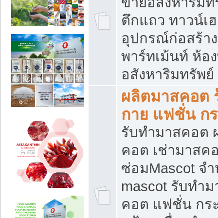
ขายอสังหาริมทร
ตึกแถว ทาวน์เฮาส
อุปกรณ์ก่อสร้าง
พาร์ทเม้นท์ ห้อง
อสังหาริมทรัพย์
ผลิตมาสคอต ร้
กาย แฟชั่น กระ
รับทำมาสคอต ผ
คอต เช่ามาสคอ
ซ่อมMascot จำห
mascot รับทำม
คอต แฟชั่น กระเ