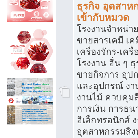
ธุรกิจ อุตสาหก
เข้ากับหมวด
โรงงานจำหน่าย
ขายสารเคมี เค
เครื่องจักร-เครื
โรงงาน อื่น ๆ ธุ
ขายกิจการ อุป
และอุปกรณ์ งา
งานไม้ ควบคุมส
การเงิน การธน
อิเล็กทรอนิกส์ 
อุตสาหกรรมสิงท