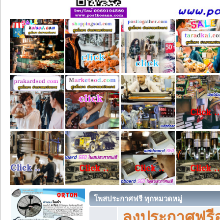
โพสประกาศฟรี ทุกหมวดหมู่
ลงประกาศฟรีอ