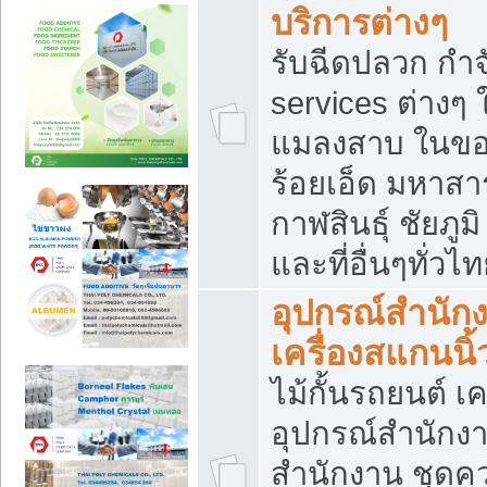
บริการต่างๆ
รับฉีดปลวก กำจ
services ต่างๆ 
แมลงสาบ ในขอน
ร้อยเอ็ด มหาสา
กาฬสินธุ์ ชัยภ
และที่อื่นๆทั่วไ
อุปกรณ์สำนักง
เครื่องสแกนนิ้ว
ไม้กั้นรถยนต์ เค
อุปกรณ์สำนักง
สำนักงาน ชุดคว