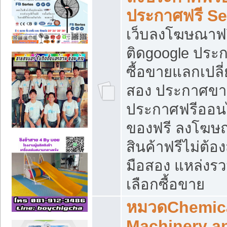
ประกาศฟรี S
เว็บลงโฆษณาฟร
ติดgoogle ประ
ซื้อขายแลกเปลี่
สอง ประกาศขา
ประกาศฟรีออนไ
ของฟรี ลงโฆษ
สินค้าฟรีไม่ต้
มือสอง แหล่งร
เลือกซื้อขาย
หมวดChemica
Machinery a