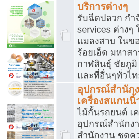
บริการต่างๆ
รับฉีดปลวก กำจ
services ต่างๆ 
แมลงสาบ ในขอน
ร้อยเอ็ด มหาสา
กาฬสินธุ์ ชัยภ
และที่อื่นๆทั่วไ
อุปกรณ์สำนักง
เครื่องสแกนนิ้ว
ไม้กั้นรถยนต์ เค
อุปกรณ์สำนักง
สำนักงาน ชุดคว