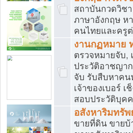
สถาบันกวดวิชา 
ภาษาอังกฤษ หา
คนไทยและครูต่
งานกฏหมาย 
ตรวจหมายจับ, เ
ประวัติอาชญาก
จับ รับสืบหาค
เจ้าของเบอร์ เช
สอบประวัติบุค
อสังหาริมทรัพย
ขายที่ดิน ขาย