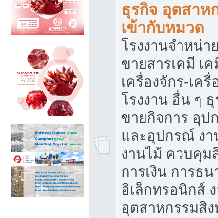
ธุรกิจ อุตสาหก
เข้ากับหมวด
โรงงานจำหน่าย
ขายสารเคมี เค
เครื่องจักร-เครื
โรงงาน อื่น ๆ ธุ
ขายกิจการ อุป
และอุปกรณ์ งา
งานไม้ ควบคุมส
การเงิน การธน
อิเล็กทรอนิกส์ 
อุตสาหกรรมสิงท