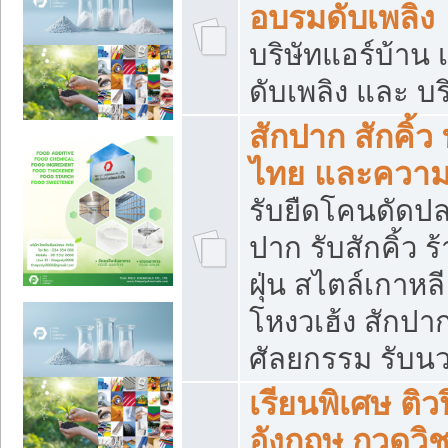
อบรมดับเพลิง
บริษัทแอร์บ้าน 
ดับเพลิง และ บร
สักปาก สักคิ้
ไทย และควา
รับยืดโคนดัดปลา
ปาก รับสักคิ้ว ร
ฝุ่น สไตล์เกาห
โหงวเฮ้ง สักปา
ศัลยกรรม รับน
เรียนพิเศษ ติ
อังกฤษ กวดวิ