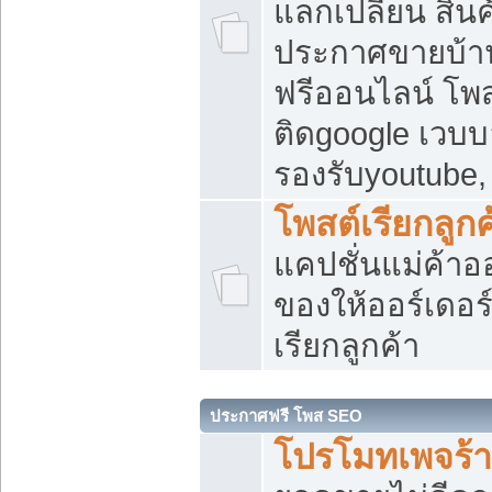
แลกเปลี่ยน สิน
ประกาศขายบ้า
ฟรีออนไลน์ โพส
ติดgoogle เวบบ
รองรับyoutube
โพสต์เรียกลูกค
แคปชั่นแม่ค้าอ
ของให้ออร์เดอร์
เรียกลูกค้า
ประกาศฟรี โพส SEO
โปรโมทเพจร้า