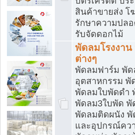
บัตรเครดิต ประก
สินค้าขายส่ง โฆ
รักษาความปลอดภั
รับจัดดอกไม้
พัดลมโรงงาน พ
ต่างๆ
พัดลมฟาร์ม พั
อุตสาหกรรม พั
พัดลมใบพัดดำ 
พัดลม3ใบพัด 
พัดลมติดผนัง พั
และอุปกรณ์ความ