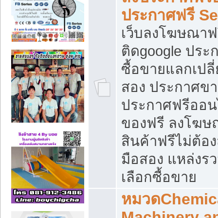
ประกาศฟรี S
เว็บลงโฆษณาฟร
ติดgoogle ประ
ซื้อขายแลกเปลี่
สอง ประกาศขา
ประกาศฟรีออนไ
ของฟรี ลงโฆษ
สินค้าฟรีไม่ต้
มือสอง แหล่งร
เลือกซื้อขาย
หมวดChemica
Machinery a