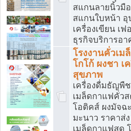
สแกนลายนิ้วมือ 
สแกนใบหน้า อ
เครื่องเขียน เฟ
ธุรกิจบริการอา
โรงงานคั่วเม
โกโก้ ผงชา เค
สุขภาพ
เครื่องดื่มธัญพื
เมล็ดกาแฟคั่วสด
โอติคส์ ผงมัจ
มะนาว ราคาส่
เมล็ดกาแฟสด โ