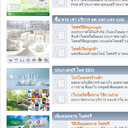
Post ฟรี ประกาศขายของฟรี ประกา
ซื้อ ขาย เช่า บริการ ลด แลก แจก แถม
โพสฟรีติดgoogle
ลงประกาศได้ไม่จำกัด เว็บลงโฆษณาฟ
สินค้าใหม่หรือมือสอง ประกาศขายบ้
โพสฟรีติดgoogle เวบบอร์ดโพสฟรี ร
โพสต์เรียกลูกค้า
แคปชั่นแม่ค้าออนไลน์ โพสฟรี ขายของใ
ประกาศฟรี โพส SEO
โปรโมทเพจร้านค้า
ยอดขายไม่ดีควรทำอย่างไร ยอดขายต
การขาย คืออะไร กลยุทธ์เพิ่มยอดขาย
เว็บบอร์ดซื้อขาย ใช้งานง่าย
ประกาศหางาน บริการ แนะนำเว็บ ล
เพิ่มยอดขาย โพสฟรี
วิธีเพิ่มยอดขาย โพสฟรี