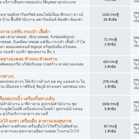
เมื
ัด บริการยื่นตรวจสอบประวัติบุคคล ทุกประเภท
กระ
นขายอสังหาริมทรัพย์ คอนโดมิเนียม ตึกแถว ทาวน์
1102 กระทู้
ใน
าง บ้าน พื้นที่สำนักงาน อพาร์ทเม้นท์ ห้องพัก-ห้องเช่า
55 หัวข้อ
เมื่
งกาย แฟชั่น กระเป๋า เสื้อผ้า
อต เช่ามาสคอต , ซักมาสคอต, รับซ่อมMascot
กระ
71 กระทู้
สคอต ,รับผลิตมาสคอต แฟชั่น กระเป๋า เสื้อผ้า กำไล
ใน
2 หัวข้อ
เมื
ว่นตา คอนแทคเลนส์ bigeye สร้อยข้อมือ สร้อยคอ
 รองเท้า ถุงเท้า ชุดแต่งงาน อื่น ๆ
ต ลาดยางมะตอย ทำถนน ทำสะพาน
กระ
424 กระทู้
ื่องตัดคอนกรีต บริษัทรับเหมาก่อสร้าง ลาดยางมะตอย
ใน
3 หัวข้อ
เมื่
ารต่างๆ
กระ
services ต่างๆ ให้บริการด้านๆ มด หนู แมลงสาบ ใน
278 กระทู้
ใน
าม เมืองเลย กาฬสินธุ์ ชัยภูมิ สกลนคร นครพนม และ
1 หัวข้อ
เมื
่องสแกนนิ้ว เครื่องกั้นทางเดิน
กระ
ุปกรณ์สำนักงาน นาฬิกายาม อุปกรณ์สำนักงาน ชุด
1034 กระทู้
ใน
 ประตูอัตโนมัติ เครืองสแกนใบหน้า อุปกรณ์นำเสนอ
5 หัวข้อ
เมื
าน ธุรกิจบริการอาคาร สถานที่
โก้ ผงชา เครื่องดื่ม อาหารและสุขภาพ
กระ
ตเมล็ดกาแฟคั่วสด เครื่องดื่มโกโก้พรีไบโอติคส์ ผง
87 กระทู้
ใน
ง อาหารและสุขภาพ เมล็ดกาแฟสด โรงงานโกโก้
1 หัวข้อ
เมื