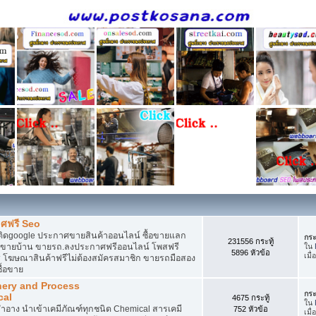
ศฟรี Seo
ติดgoogle ประกาศขายสินค้าออนไลน์ ซื้อขายแลก
กระ
231556 กระทู้
กาศขายบ้าน ขายรถ.ลงประกาศฟรีออนไลน์ โพสฟรี
ใน
5896 หัวข้อ
เมื่
 โฆษณาสินค้าฟรีไม่ต้องสมัครสมาชิก ขายรถมือสอง
ื้อขาย
nery and Process
กระ
cal
4675 กระทู้
ใน
อาง นำเข้าเคมีภัณฑ์ทุกชนิด Chemical สารเคมี
752 หัวข้อ
เมื่