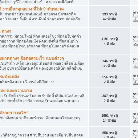
achinery/Chemical นำเข้า-ส่งออก เคมีภัณฑ์
 งานอื่นๆทุกอย่าง ที่ไม่เข้ากับหมวด
กระ
ด เช่น ฝากข่าวประชาสัมพันธ์ ขายตรง บัตรเครดิต
393 กระทู้
ใน
ยส่ง โฆษณา สิ่งพิมพ์ งานพิมพ์ รักษาความปลอดภัย
42 หัวข้อ
เมื
 ต่างๆ
สาหกรรม พัดลมใหญ่ พัดลมหอยโข่ง พัดลมใบพัดดำ
กระ
1191 กระทู้
ยอากาศ พัดลมติดผนัง พัดลมตั้งพื้น พัดลมไอน่ำ
ใน
4 หัวข้อ
เมื
ลมท่อ พัดลมไฟเบอร์กลาส พัดลมโบลเวอร์ พัดลมส
็กขนาดต่างๆ ข้อต่อสวมเร็ว แบบต่างๆ
กระ
346 กระทู้
1/2,3/4นิ้ว เหล็กและอลูมิเนียมสีดำท่อสวมล็อคไม่ต้อง
ใน
36 หัวข้อ
เมื
ื่นๆ อุปกรณ์ข้อต่อเหล็ก และอุปกรณ์เบ็ดเตล็ดอื่นๆ.
กระ
บรมดับเพลิง
556 กระทู้
ใน
มดับเพลิง และ บริการอัคคีภัยต่างๆ
2 หัวข้อ
เมื
วดไทย และความงาม
กระ
 รับสักคิ้ว ร้านเสริมสวย รับสักคิ้วสีฝุ่น สไตล์เกาหลี
307 กระทู้
ใน
แก้ปากคล้ำสีสวย ศัลยกรรม รับนวดไทย นวดนอก
2 หัวข้อ
เมื
าอังกฤษ กวดวิชา
กระ
1891 กระทู้
ภาษาอังกฤษ หาติวเตอร์ภาษาอังกฤษคนไทยและครู
ใน
14 หัวข้อ
เมื่
กระ
656 กระทู้
ประวัติอาชญากรรม # รับสืบงานหมายจับ รับสืบหาคน
ใน
4 หัวข้อ