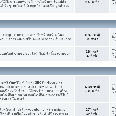
ห้ปัง smf แคปชั่นแม่ค้าออนไลน์ แคปชั่นแม่ค้า
1056 หัวข้อ
เมื่
้ารัว ๆ smf โพสต์เรียกลูกค้า โพสต์เรียกลูกค้าโพส
กระ
ติด Google ลงประกาศขาย เว็บฟรียอดนิยม โพส
41762 กระทู้
ใน
น บริการ แนะนำเว็บ ลงประกาศ รวมเว็บประกาศ
989 หัวข้อ
เมื่
กระ
116 กระทู้
อนไลน์ ขายของออนไลน์ เริ่มยังไง ชี้ช่องขายของ
ใน
13 หัวข้อ
เมื
ฟรี เว็บฟรีไม่จำกัด ทำ SEO ติด Google ลง
กระ
ฆษณา ประกาศขายของ ประกาศหางาน บริการ
47401 กระทู้
ใน
รี รวมเว็บซื้อขาย ใช้งานง่าย ลงประกาศฟรี ทุก
2209 หัวข้อ
เมื
อนโด ที่ดิน ขายบ้าน คอนโด ที่ดิน ประกาศฟรี ไม่มี
กร้านฟรี โพ ส ฟรี
กระ
โมท Social โปรโมท youtube แจกฟรี รายชื่อเว็บ
207 กระทู้
ใน
fโพสฟรี รายชื่อเว็บบอร์ดขายสินค้าฟรี ลงประกาศ
20 หัวข้อ
เมื่