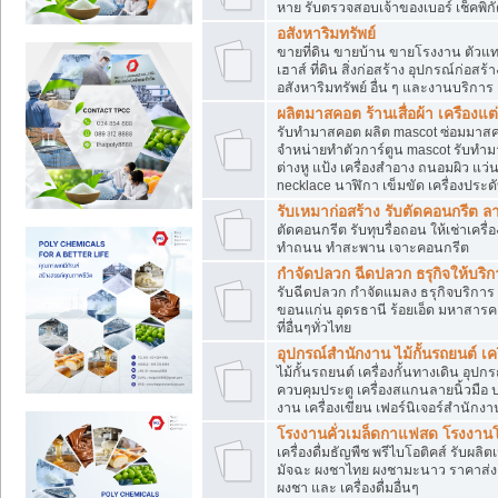
หาย รับตรวจสอบเจ้าของเบอร์ เช็คพิก
อสังหาริมทรัพย์
ขายที่ดิน ขายบ้าน ขายโรงงาน ตัวแท
เฮาส์ ที่ดิน สิ่งก่อสร้าง อุปกรณ์ก่อสร้
อสังหาริมทรัพย์ อื่น ๆ และงานบริการ
ผลิตมาสคอต ร้านเสื่อผ้า เครืองแต่
รับทำมาสคอต ผลิต mascot ซ่อมมาสค
จำหน่ายทำตัวการ์ตูน mascot รับทำมา
ต่างหู แป้ง เครื่องสำอาง ถนอมผิว แ
necklace นาฬิกา เข็มขัด เครื่องประดับ
รับเหมาก่อสร้าง รับตัดคอนกรี
ตัดคอนกรีต รับทุบรื่อถอน ให้เช่าเคร
ทำถนน ทำสะพาน เจาะคอนกรีต
กำจัดปลวก ฉีดปลวก ธรุกิจให้บริก
รับฉีดปลวก กำจัดแมลง ธรุกิจบริการ 
ขอนแก่น อุดรธานี ร้อยเอ็ด มหาสารค
ที่อื่นๆทั่วไทย
อุปกรณ์สำนักงาน ไม้กั้นรถยนต์ เครื
ไม้กั้นรถยนต์ เครื่องกั้นทางเดิน อ
ควบคุมประตู เครื่องสแกนลายนิ้วมือ
งาน เครื่องเขียน เฟอร์นิเจอร์สำนักง
โรงงานคั่วเมล็ดกาแฟสด โรงงานโก
เครื่องดื่มธัญพืช พรีไบโอติคส์ รับผลิ
มัจฉะ ผงชาไทย ผงชามะนาว ราคาส่
ผงชา และ เครื่องดื่มอื่นๆ