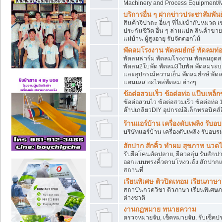
Machinery and Process Equipment/M
บริการอื่น ๆ ฝากข่าวประชาสัมพันธ์
สินค้าจิปาถะ อื่นๆ ที่ไม่เข้ากับหมว
ประกันชีวิต อื่น ๆ ล่ามแปล สินค้าขา
แม่บ้าน ผู้สูงอายุ รับจัดดอกไม้
พัดลมโรงงาน พัดลมยํกษ์ พัดลมท่อ
พัดลมฟาร์ม พัดลมโรงงาน พัดลมอุต
พัดลม2ใบพัด พัดลม3ใบพัด พัดลมระบา
และอุปกรณ์ความเย็น พัดลมยํกษ์ พัด
แตนเลส อะไหล่พัดลม ต่างๆ
ข้อต่อสวมเร็ว ข้อต่อท่อ แป๊บเหล
ข้อต่อสวมไว ข้อต่อสวมเร็ว ข้อต่อท่อ 
ต๊าปเกลียวDIY อุปกรณ์อิเล็กทรอนิคส์อ
ร้านแอร์บ้าน เครื่องดับเพลิง รับอ
บริษัทแอร์บ้าน เครื่องดับเพลิง รับอบร
สักปาก สักคิ้ว ทำผม สุขภาพ น
รับยืดโคนดัดปลาย, ยืดวอลุ่ม รับสักปาก
ออกแบบทรงคิ้วตามโหงวเฮ้ง สักปาก
สถานที่
เรียนพิเศษ ติวปิดเทอม เรียนภาษ
สถาบันกวดวิชา ติวภาษา เรียนพิเศษ
ต่างชาติ
งานกฏหมาย ทนายความ
ตรวจหมายจับ, เช็คหมายจับ, รับเช็ค