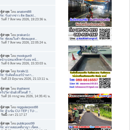
ทู้ล่าสุด
โดย
anatomi88
Re: รับฝากข่าว ติด Backl...
่อ วันที่ 7 สิงหาคม 2026, 19:23:36 น.
ทู้ล่าสุด
โดย
prakan1c
Re: พัดลมใบดำ พัดลมอุตส...
่อ วันที่ 7 สิงหาคม 2026, 22:05:24 น.
ทู้ล่าสุด
โดย
mookgun9
หน้าแปลนเหล็กคาร์บอน หน้...
่อ วันที่ 6 สิงหาคม 2026, 15:33:03 น.
ทู้ล่าสุด
โดย
foraliv11
Re: รับติดตั้งแอร์บ้านรา...
่อ วันที่ 23 มิถุนายน 2026, 21:13:11 น.
ทู้ล่าสุด
โดย
thathiemt
ดริปวิตามินผิวที่ไหนดี ?...
่อ วันที่ 16 กรกฎาคม 2026, 14:35:41 น.
ทู้ล่าสุด
โดย
reggularpost88
Re: ติวเข้ม CU-TEP | TU-...
อ
วันนี้
เวลา 21:17:17
ทู้ล่าสุด
โดย
publicpost99
Re: ตรวจสอบคดีอาญา เช็คห...