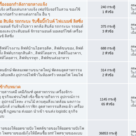
เครื่องออกกำลังกายกลางแจ้ง
กระ
240 กระทู้
จ้ง เครื่องเล่นกลางแจ้ง เฟอร์นิเจอร์ในสวน ของใช้
ใน
1 หัวข้อ
เมื
มาก่อสร้าง ตกแต่งภายใน อื่น ๆ
ิบล้อ รถกระบะ รับซื้อบิ๊กไบค์ ไฟแนนซ์ ลิสซิ่ง
กระ
รยานยนต์ รับจ้างไปลาว หกล้อ สิบล้อ รถกระบะ รถยนต์
375 กระทู้
ใน
สียงและประดับยนต์ จักรยานยนต์ มอเตอร์ไซต์ เครื่อง
3 หัวข้อ
เมื
์ ลิสซิ่ง
กระ
 ลิฟท์โรงงาน ลิฟท์บ้านไฮดรอลิค , ลิฟต์ขนของ, ลิฟต์
688 กระทู้
ใน
ั้ง ลิฟต์บรรทุกสินค้า , ลิฟท์โดยสาร, ลิฟท์ในอาคาร,
2 หัวข้อ
เมื
ท์โดยสาร, ลิฟท์บรรทุก , ลิฟท์ขนส่งอาหาร
กระ
ๆ พัดลมยักษ์ พัดลมเพดานขนาดใหญ่ พัดลมอุตสาหกรรม
314 กระทู้
ใน
 ถังดับเพลิง อุปกรณ์ไฟฟ้าในห้องครัว หลอดไฟ โคมไฟ
2 หัวข้อ
เมื
่เข้ากับหมวด
สารเคมี เคมีภัณฑ์ อุตสาหกรรม เครื่องจักร-
น ๆ ธุรกิจแฟรนไชส์ เซ้ง-ซื้อ-ขายกิจการ อุปกรณ์การ
กระ
1145 กระทู้
อุปกรณ์โลหะ งานไม้ ควบคุมสิ่งแวดล้อม มลภาวะ
ใน
65 หัวข้อ
เมื
นิกส์ งานพิมพ์ กราฟิก อุตสาหกรรมสิงทอ ผ้า เครื่อง
ชี กฏหมาย ส่งออก นำเข้า ขนส่ง logistic ธุรกิจ
แบบ
ขายของให้ยอดขายปัง โพสต์ขายของให้ยอดขายปังโพ
กระ
้า โพสขายของยังไงให้มีคนซื้อ smf โพสขายของแบบ
36853 กระทู้
ใน