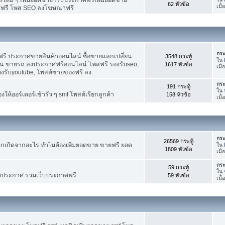
62 หัวข้อ
เมื
ศฟรี โพส SEO ลงโฆษณาฟรี
กระ
รี ประกาศขายสินค้าออนไลน์ ซื้อขายแลกเปลี่ยน
3548 กระทู้
ใน
าน ขายรถ.ลงประกาศฟรีออนไลน์ โพสฟรี รองรับseo,
1617 หัวข้อ
เมื่
องรับyoutube, โพสต์ขายของฟรี ลง
กระ
191 กระทู้
ใน
ห้ออร์เดอร์เข้ารัว ๆ smf โพสต์เรียกลูกค้า
158 หัวข้อ
เมื
กระ
26569 กระทู้
กเกิดจากอะไร ทำไมต้องเพิ่มยอดขาย ขายฟรี ยอด
ใน
1809 หัวข้อ
เมื
กระ
59 กระทู้
ใน
งประกาศ รวมเว็บประกาศฟรี
59 หัวข้อ
เมื