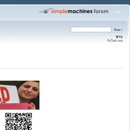
ข่าว:
รับโพส seo