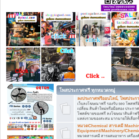
โพสประกาศฟรี ทุกหมวดหมู่
ลงประกาศฟรีออนไลน์, โพสประกา
เว็บลงโฆษณาฟรี รองรับ seo โพสฟรี
เปลี่ยน สินค้าใหม่หรือมือสอง ประ
โพสต์ขายของฟรี ลงโฆษณาสินค้าฟรี
แหล่งรวมของสะสม มากมายให้เลือกซ
หมวดChemical สารเคมี Machi
Equipment/Machinery/Chemi
หมวดสารเคมี สารผสมอาหาร เครื่องสำ