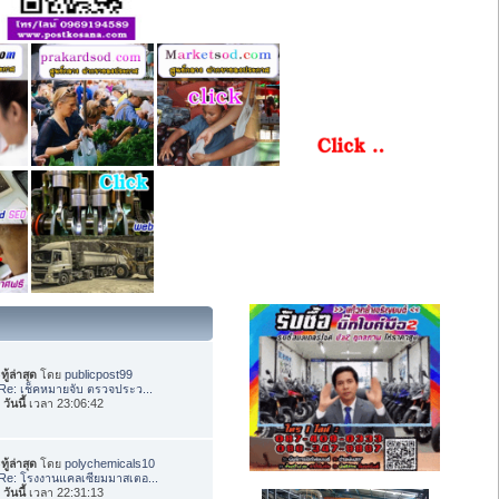
ทู้ล่าสุด
โดย
publicpost99
Re: เช็คหมายจับ ตรวจประว...
อ
วันนี้
เวลา 23:06:42
ทู้ล่าสุด
โดย
polychemicals10
Re: โรงงานแคลเซียมมาสเตอ...
อ
วันนี้
เวลา 22:31:13