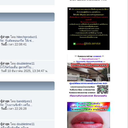
ทู้ล่าสุด
โดย
hitechproduct1
Re: รับตัดคอนกรีต ให้เช่...
อ
วันนี้
เวลา 22:08:41
ทู้ล่าสุด
โดย
doubletime11
โกโก้พร้อมดื่ม สูตรพรีไบ...
่อ วันที่ 10 ธันวาคม 2025, 13:34:47 น.
ทู้ล่าสุด
โดย
banddyes1
Re: โรงงานชิงช้า เครื่อ...
อ
วันนี้
เวลา 22:26:28
ทู้ล่าสุด
โดย
doubletime11
เครื่องดื่มธัญพืช ภูมีนค...