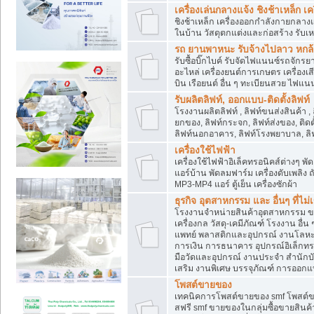
เครื่องเล่นกลางแจ้ง ชิงช้าเหล็ก 
ชิงช้าเหล็ก เครื่องออกกำลังกายกลางแ
ในบ้าน วัสดุตกแต่งและก่อสร้าง รับเห
รถ ยานพาหนะ รับจ้างไปลาว หกล้อ ส
รับซื้อบิ๊กไบค์ รับจัดไฟแนนซ์รถจัก
อะไหล่ เครื่องยนต์การเกษตร เครื่องเ
บิน เรือยนต์ อื่น ๆ ทะเบียนสวย ไฟแนนซ
รับผลิตลิฟท์, ออกแบบ-ติดตั้งลิฟท์
โรงงานผลิตลิฟท์ , ลิฟท์ขนส่งสินค้า ,
ยกของ, ลิฟท์กระจก, ลิฟท์ส่งของ, ติดต
ลิฟท์นอกอาคาร, ลิฟท์โรงพยาบาล, ลิฟ
เครื่องใช้ไฟฟ้า
เครื่องใช้ไฟฟ้าอิเล็คทรอนิคส์ต่าง
แอร์บ้าน พัดลมฟาร์ม เครื่องดับเพลิง
MP3-MP4 แอร์ ตู้เย็น เครื่องซักผ้า
ธุรกิจ อุตสาหกรรม และ อื่นๆ ที่ไม
โรงงานจำหน่ายสินค้าอุตสาหกรรม ขาย
เครื่องกล วัสดุ-เคมีภัณฑ์ โรงงาน อื่
แพทย์ พลาสติกและอุปกรณ์ งานโลหะ 
การเงิน การธนาคาร อุปกรณ์อิเล็กทรอ
มือวัดและอุปกรณ์ งานประจำ สำนักบัญ
เสริม งานพิเศษ บรรจุภัณฑ์ การออก
โพสต์ขายของ
เทคนิคการโพสต์ขายของ smf โพสต์
สฟรี smf ขายของในกลุ่มซื้อขายสินค