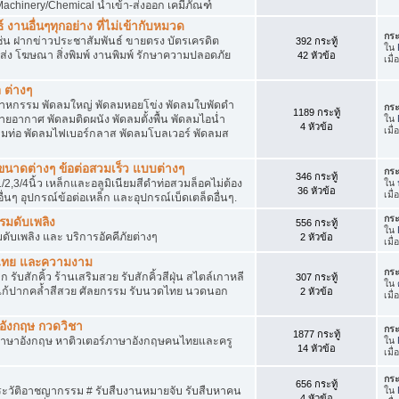
achinery/Chemical นำเข้า-ส่งออก เคมีภัณฑ์
 งานอื่นๆทุกอย่าง ที่ไม่เข้ากับหมวด
กระ
ด เช่น ฝากข่าวประชาสัมพันธ์ ขายตรง บัตรเครดิต
392 กระทู้
ใน
ยส่ง โฆษณา สิ่งพิมพ์ งานพิมพ์ รักษาความปลอดภัย
42 หัวข้อ
เมื่
 ต่างๆ
สาหกรรม พัดลมใหญ่ พัดลมหอยโข่ง พัดลมใบพัดดำ
กระ
1189 กระทู้
ยอากาศ พัดลมติดผนัง พัดลมตั้งพื้น พัดลมไอน่ำ
ใน
4 หัวข้อ
เมื
ลมท่อ พัดลมไฟเบอร์กลาส พัดลมโบลเวอร์ พัดลมส
็กขนาดต่างๆ ข้อต่อสวมเร็ว แบบต่างๆ
กระ
346 กระทู้
1/2,3/4นิ้ว เหล็กและอลูมิเนียมสีดำท่อสวมล็อคไม่ต้อง
ใน
36 หัวข้อ
เมื่
ื่นๆ อุปกรณ์ข้อต่อเหล็ก และอุปกรณ์เบ็ดเตล็ดอื่นๆ.
กระ
บรมดับเพลิง
556 กระทู้
ใน
มดับเพลิง และ บริการอัคคีภัยต่างๆ
2 หัวข้อ
เมื
วดไทย และความงาม
กระ
 รับสักคิ้ว ร้านเสริมสวย รับสักคิ้วสีฝุ่น สไตล์เกาหลี
307 กระทู้
ใน
แก้ปากคล้ำสีสวย ศัลยกรรม รับนวดไทย นวดนอก
2 หัวข้อ
เมื
าอังกฤษ กวดวิชา
กระ
1877 กระทู้
ภาษาอังกฤษ หาติวเตอร์ภาษาอังกฤษคนไทยและครู
ใน
14 หัวข้อ
เมื่
กระ
656 กระทู้
ประวัติอาชญากรรม # รับสืบงานหมายจับ รับสืบหาคน
ใน
4 หัวข้อ