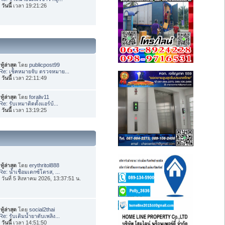
อ
วันนี้
เวลา 19:21:26
ทู้ล่าสุด
โดย
publicpost99
Re: เช็คหมายจับ ตรวจหมาย...
อ
วันนี้
เวลา 22:11:49
ทู้ล่าสุด
โดย
foraliv11
Re: รับเหมาติดตั้งแอร์บ้...
อ
วันนี้
เวลา 13:19:25
ทู้ล่าสุด
โดย
erythritol888
Re: น้ำเชื่อมเดกซ์โตรส, ...
่อ วันที่ 5 สิงหาคม 2026, 13:37:51 น.
ทู้ล่าสุด
โดย
social2thai
Re: รับเติมน้ำยาดับเพลิง...
อ
วันนี้
เวลา 14:51:50