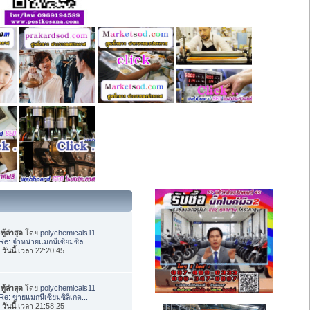
ทู้ล่าสุด
โดย
polychemicals11
Re: จำหน่ายแมกนีเซียมซิล...
อ
วันนี้
เวลา 22:20:45
ทู้ล่าสุด
โดย
polychemicals11
Re: ขายแมกนีเซียมซิลิเกต...
อ
วันนี้
เวลา 21:58:25