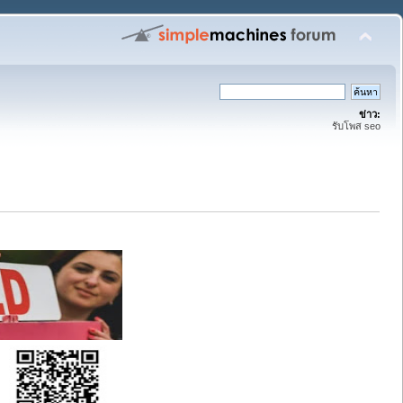
ข่าว:
รับโพส seo