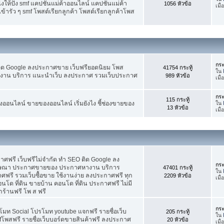
ห้ปัง smf แคปชั่นแม่ค้าออนไลน์ แคปชั่นแม่ค้า
1056 หัวข้อ
เมื่
้ารัว ๆ smf โพสต์เรียกลูกค้า โพสต์เรียกลูกค้าโพส
กระ
ติด Google ลงประกาศขาย เว็บฟรียอดนิยม โพส
41754 กระทู้
ใน
น บริการ แนะนำเว็บ ลงประกาศ รวมเว็บประกาศ
989 หัวข้อ
เมื่
กระ
115 กระทู้
อนไลน์ ขายของออนไลน์ เริ่มยังไง ชี้ช่องขายของ
ใน
13 หัวข้อ
เมื่
ฟรี เว็บฟรีไม่จำกัด ทำ SEO ติด Google ลง
กระ
ฆษณา ประกาศขายของ ประกาศหางาน บริการ
47401 กระทู้
ใน
รี รวมเว็บซื้อขาย ใช้งานง่าย ลงประกาศฟรี ทุก
2209 หัวข้อ
เมื
อนโด ที่ดิน ขายบ้าน คอนโด ที่ดิน ประกาศฟรี ไม่มี
กร้านฟรี โพ ส ฟรี
กระ
โมท Social โปรโมท youtube แจกฟรี รายชื่อเว็บ
205 กระทู้
ใน
fโพสฟรี รายชื่อเว็บบอร์ดขายสินค้าฟรี ลงประกาศ
20 หัวข้อ
เมื่