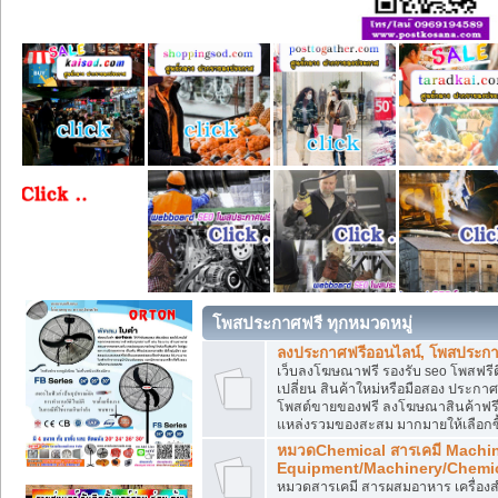
โพสประกาศฟรี ทุกหมวดหมู่
ลงประกาศฟรีออนไลน์, โพสประกา
เว็บลงโฆษณาฟรี รองรับ seo โพสฟรี
เปลี่ยน สินค้าใหม่หรือมือสอง ประ
โพสต์ขายของฟรี ลงโฆษณาสินค้าฟรี
แหล่งรวมของสะสม มากมายให้เลือกซ
หมวดChemical สารเคมี Machi
Equipment/Machinery/Chemi
หมวดสารเคมี สารผสมอาหาร เครื่องสำ