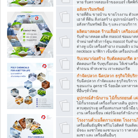
หาย รับตรวจสอบเจ้าของเบอร์ เช็คพิก
อสังหาริมทรัพย์
ขายที่ดิน ขายบ้าน ขายโรงงาน ตัวแท
เฮาส์ ที่ดิน สิ่งก่อสร้าง อุปกรณ์ก่อสร้
อสังหาริมทรัพย์ อื่น ๆ และงานบริการ
ผลิตมาสคอต ร้านเสื่อผ้า เครืองแต่
รับทำมาสคอต ผลิต mascot ซ่อมมาสค
จำหน่ายทำตัวการ์ตูน mascot รับทำมา
ต่างหู แป้ง เครื่องสำอาง ถนอมผิว แ
necklace นาฬิกา เข็มขัด เครื่องประดับ
รับเหมาก่อสร้าง รับตัดคอนกรี
ตัดคอนกรีต รับทุบรื่อถอน ให้เช่าเคร
ทำถนน ทำสะพาน เจาะคอนกรีต
กำจัดปลวก ฉีดปลวก ธรุกิจให้บริก
รับฉีดปลวก กำจัดแมลง ธรุกิจบริการ 
ขอนแก่น อุดรธานี ร้อยเอ็ด มหาสารค
ที่อื่นๆทั่วไทย
อุปกรณ์สำนักงาน ไม้กั้นรถยนต์ เครื
ไม้กั้นรถยนต์ เครื่องกั้นทางเดิน อ
ควบคุมประตู เครื่องสแกนลายนิ้วมือ
งาน เครื่องเขียน เฟอร์นิเจอร์สำนักง
โรงงานคั่วเมล็ดกาแฟสด โรงงานโก
เครื่องดื่มธัญพืช พรีไบโอติคส์ รับผลิ
มัจฉะ ผงชาไทย ผงชามะนาว ราคาส่
ผงชา และ เครื่องดื่มอื่นๆ