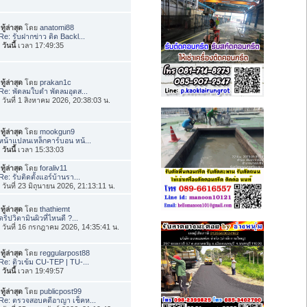
ทู้ล่าสุด
โดย
anatomi88
Re: รับฝากข่าว ติด Backl...
อ
วันนี้
เวลา 17:49:35
ทู้ล่าสุด
โดย
prakan1c
Re: พัดลมใบดำ พัดลมอุตส...
่อ วันที่ 1 สิงหาคม 2026, 20:38:03 น.
ทู้ล่าสุด
โดย
mookgun9
หน้าแปลนเหล็กคาร์บอน หน้...
อ
วันนี้
เวลา 15:33:03
ทู้ล่าสุด
โดย
foraliv11
Re: รับติดตั้งแอร์บ้านรา...
่อ วันที่ 23 มิถุนายน 2026, 21:13:11 น.
ทู้ล่าสุด
โดย
thathiemt
ดริปวิตามินผิวที่ไหนดี ?...
่อ วันที่ 16 กรกฎาคม 2026, 14:35:41 น.
ทู้ล่าสุด
โดย
reggularpost88
Re: ติวเข้ม CU-TEP | TU-...
อ
วันนี้
เวลา 19:49:57
ทู้ล่าสุด
โดย
publicpost99
Re: ตรวจสอบคดีอาญา เช็คห...