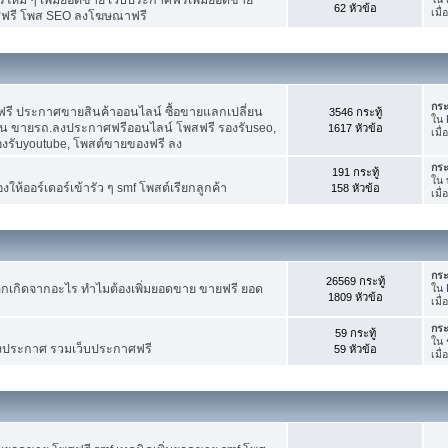
62 หัวข้อ
เมื
ศฟรี โพส SEO ลงโฆษณาฟรี
กระ
รี ประกาศขายสินค้าออนไลน์ ซื้อขายแลกเปลี่ยน
3546 กระทู้
ใน
าน ขายรถ.ลงประกาศฟรีออนไลน์ โพสฟรี รองรับseo,
1617 หัวข้อ
เมื
องรับyoutube, โพสต์ขายของฟรี ลง
กระ
191 กระทู้
ใน
ห้ออร์เดอร์เข้ารัว ๆ smf โพสต์เรียกลูกค้า
158 หัวข้อ
เมื
กระ
26569 กระทู้
กเกิดจากอะไร ทำไมต้องเพิ่มยอดขาย ขายฟรี ยอด
ใน
1809 หัวข้อ
เมื
กระ
59 กระทู้
ใน
งประกาศ รวมเว็บประกาศฟรี
59 หัวข้อ
เมื