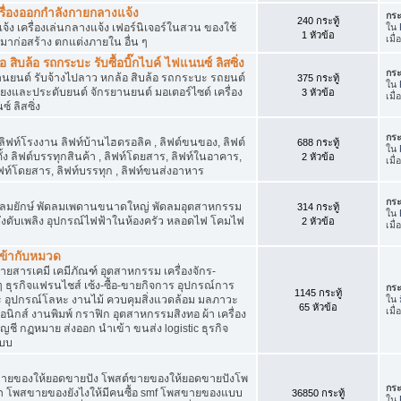
เครื่องออกกำลังกายกลางแจ้ง
กระ
240 กระทู้
จ้ง เครื่องเล่นกลางแจ้ง เฟอร์นิเจอร์ในสวน ของใช้
ใน
1 หัวข้อ
เมื
มาก่อสร้าง ตกแต่งภายใน อื่น ๆ
ิบล้อ รถกระบะ รับซื้อบิ๊กไบค์ ไฟแนนซ์ ลิสซิ่ง
กระ
รยานยนต์ รับจ้างไปลาว หกล้อ สิบล้อ รถกระบะ รถยนต์
375 กระทู้
ใน
สียงและประดับยนต์ จักรยานยนต์ มอเตอร์ไซต์ เครื่อง
3 หัวข้อ
เมื
์ ลิสซิ่ง
กระ
 ลิฟท์โรงงาน ลิฟท์บ้านไฮดรอลิค , ลิฟต์ขนของ, ลิฟต์
688 กระทู้
ใน
ั้ง ลิฟต์บรรทุกสินค้า , ลิฟท์โดยสาร, ลิฟท์ในอาคาร,
2 หัวข้อ
เมื
ท์โดยสาร, ลิฟท์บรรทุก , ลิฟท์ขนส่งอาหาร
กระ
ๆ พัดลมยักษ์ พัดลมเพดานขนาดใหญ่ พัดลมอุตสาหกรรม
314 กระทู้
ใน
 ถังดับเพลิง อุปกรณ์ไฟฟ้าในห้องครัว หลอดไฟ โคมไฟ
2 หัวข้อ
เมื
่เข้ากับหมวด
สารเคมี เคมีภัณฑ์ อุตสาหกรรม เครื่องจักร-
น ๆ ธุรกิจแฟรนไชส์ เซ้ง-ซื้อ-ขายกิจการ อุปกรณ์การ
กระ
1145 กระทู้
อุปกรณ์โลหะ งานไม้ ควบคุมสิ่งแวดล้อม มลภาวะ
ใน
65 หัวข้อ
เมื
นิกส์ งานพิมพ์ กราฟิก อุตสาหกรรมสิงทอ ผ้า เครื่อง
ชี กฏหมาย ส่งออก นำเข้า ขนส่ง logistic ธุรกิจ
แบบ
ขายของให้ยอดขายปัง โพสต์ขายของให้ยอดขายปังโพ
กระ
้า โพสขายของยังไงให้มีคนซื้อ smf โพสขายของแบบ
36850 กระทู้
ใน