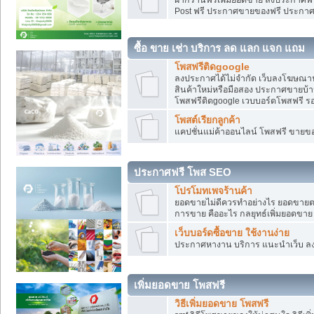
Post ฟรี ประกาศขายของฟรี ประกา
ซื้อ ขาย เช่า บริการ ลด แลก แจก แถม
โพสฟรีติดgoogle
ลงประกาศได้ไม่จำกัด เว็บลงโฆษณาฟ
สินค้าใหม่หรือมือสอง ประกาศขายบ้
โพสฟรีติดgoogle เวบบอร์ดโพสฟรี ร
โพสต์เรียกลูกค้า
แคปชั่นแม่ค้าออนไลน์ โพสฟรี ขายของใ
ประกาศฟรี โพส SEO
โปรโมทเพจร้านค้า
ยอดขายไม่ดีควรทำอย่างไร ยอดขายต
การขาย คืออะไร กลยุทธ์เพิ่มยอดขาย
เว็บบอร์ดซื้อขาย ใช้งานง่าย
ประกาศหางาน บริการ แนะนำเว็บ ล
เพิ่มยอดขาย โพสฟรี
วิธีเพิ่มยอดขาย โพสฟรี