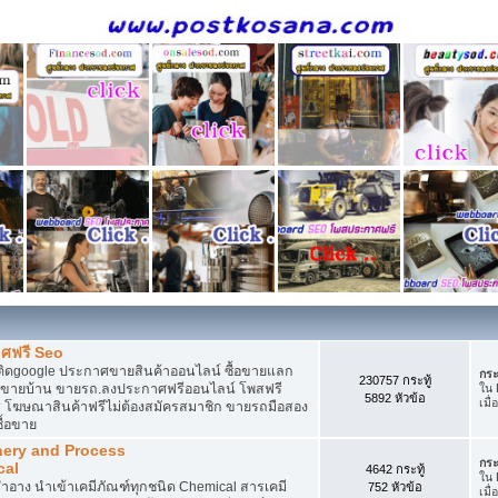
ศฟรี Seo
ติดgoogle ประกาศขายสินค้าออนไลน์ ซื้อขายแลก
กระ
230757 กระทู้
กาศขายบ้าน ขายรถ.ลงประกาศฟรีออนไลน์ โพสฟรี
ใน
5892 หัวข้อ
เมื่
 โฆษณาสินค้าฟรีไม่ต้องสมัครสมาชิก ขายรถมือสอง
ื้อขาย
nery and Process
กระ
cal
4642 กระทู้
ใน
อาง นำเข้าเคมีภัณฑ์ทุกชนิด Chemical สารเคมี
752 หัวข้อ
เมื่