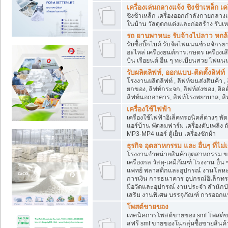
เครื่องเล่นกลางแจ้ง ชิงช้าเหล็ก 
ชิงช้าเหล็ก เครื่องออกกำลังกายกลางแ
ในบ้าน วัสดุตกแต่งและก่อสร้าง รับเห
รถ ยานพาหนะ รับจ้างไปลาว หกล้อ ส
รับซื้อบิ๊กไบค์ รับจัดไฟแนนซ์รถจัก
อะไหล่ เครื่องยนต์การเกษตร เครื่องเ
บิน เรือยนต์ อื่น ๆ ทะเบียนสวย ไฟแนนซ
รับผลิตลิฟท์, ออกแบบ-ติดตั้งลิฟท์
โรงงานผลิตลิฟท์ , ลิฟท์ขนส่งสินค้า ,
ยกของ, ลิฟท์กระจก, ลิฟท์ส่งของ, ติดต
ลิฟท์นอกอาคาร, ลิฟท์โรงพยาบาล, ลิฟ
เครื่องใช้ไฟฟ้า
เครื่องใช้ไฟฟ้าอิเล็คทรอนิคส์ต่าง
แอร์บ้าน พัดลมฟาร์ม เครื่องดับเพลิง
MP3-MP4 แอร์ ตู้เย็น เครื่องซักผ้า
ธุรกิจ อุตสาหกรรม และ อื่นๆ ที่ไม
โรงงานจำหน่ายสินค้าอุตสาหกรรม ขาย
เครื่องกล วัสดุ-เคมีภัณฑ์ โรงงาน อื่
แพทย์ พลาสติกและอุปกรณ์ งานโลหะ 
การเงิน การธนาคาร อุปกรณ์อิเล็กทรอ
มือวัดและอุปกรณ์ งานประจำ สำนักบัญ
เสริม งานพิเศษ บรรจุภัณฑ์ การออก
โพสต์ขายของ
เทคนิคการโพสต์ขายของ smf โพสต์
สฟรี smf ขายของในกลุ่มซื้อขายสินค