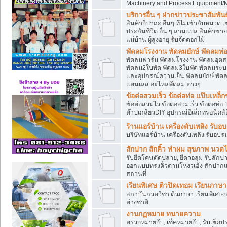
Machinery and Process Equipment/M
บริการอื่น ๆ ฝากข่าวประชาสัมพันธ์
สินค้าจิปาถะ อื่นๆ ที่ไม่เข้ากับหมว
ประกันชีวิต อื่น ๆ ล่ามแปล สินค้าขา
แม่บ้าน ผู้สูงอายุ รับจัดดอกไม้
พัดลมโรงงาน พัดลมยํกษ์ พัดลมท่อ
พัดลมฟาร์ม พัดลมโรงงาน พัดลมอุต
พัดลม2ใบพัด พัดลม3ใบพัด พัดลมระบา
และอุปกรณ์ความเย็น พัดลมยํกษ์ พัด
แตนเลส อะไหล่พัดลม ต่างๆ
ข้อต่อสวมเร็ว ข้อต่อท่อ แป๊บเหล
ข้อต่อสวมไว ข้อต่อสวมเร็ว ข้อต่อท่อ 
ต๊าปเกลียวDIY อุปกรณ์อิเล็กทรอนิคส์อ
ร้านแอร์บ้าน เครื่องดับเพลิง รับอ
บริษัทแอร์บ้าน เครื่องดับเพลิง รับอบร
สักปาก สักคิ้ว ทำผม สุขภาพ น
รับยืดโคนดัดปลาย, ยืดวอลุ่ม รับสักปาก
ออกแบบทรงคิ้วตามโหงวเฮ้ง สักปาก
สถานที่
เรียนพิเศษ ติวปิดเทอม เรียนภาษ
สถาบันกวดวิชา ติวภาษา เรียนพิเศษ
ต่างชาติ
งานกฏหมาย ทนายความ
ตรวจหมายจับ, เช็คหมายจับ, รับเช็ค