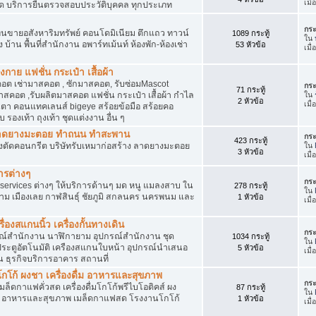
เมื
ัด บริการยื่นตรวจสอบประวัติบุคคล ทุกประเภท
กระ
นขายอสังหาริมทรัพย์ คอนโดมิเนียม ตึกแถว ทาวน์
1089 กระทู้
ใน
าง บ้าน พื้นที่สำนักงาน อพาร์ทเม้นท์ ห้องพัก-ห้องเช่า
53 หัวข้อ
เมื่
งกาย แฟชั่น กระเป๋า เสื้อผ้า
อต เช่ามาสคอต , ซักมาสคอต, รับซ่อมMascot
กระ
71 กระทู้
สคอต ,รับผลิตมาสคอต แฟชั่น กระเป๋า เสื้อผ้า กำไล
ใน
2 หัวข้อ
เมื
ว่นตา คอนแทคเลนส์ bigeye สร้อยข้อมือ สร้อยคอ
 รองเท้า ถุงเท้า ชุดแต่งงาน อื่น ๆ
ต ลาดยางมะตอย ทำถนน ทำสะพาน
กระ
423 กระทู้
ื่องตัดคอนกรีต บริษัทรับเหมาก่อสร้าง ลาดยางมะตอย
ใน
3 หัวข้อ
เมื
ารต่างๆ
กระ
services ต่างๆ ให้บริการด้านๆ มด หนู แมลงสาบ ใน
278 กระทู้
ใน
าม เมืองเลย กาฬสินธุ์ ชัยภูมิ สกลนคร นครพนม และ
1 หัวข้อ
เมื
่องสแกนนิ้ว เครื่องกั้นทางเดิน
กระ
ุปกรณ์สำนักงาน นาฬิกายาม อุปกรณ์สำนักงาน ชุด
1034 กระทู้
ใน
 ประตูอัตโนมัติ เครืองสแกนใบหน้า อุปกรณ์นำเสนอ
5 หัวข้อ
เมื
าน ธุรกิจบริการอาคาร สถานที่
โก้ ผงชา เครื่องดื่ม อาหารและสุขภาพ
กระ
ตเมล็ดกาแฟคั่วสด เครื่องดื่มโกโก้พรีไบโอติคส์ ผง
87 กระทู้
ใน
ง อาหารและสุขภาพ เมล็ดกาแฟสด โรงงานโกโก้
1 หัวข้อ
เมื