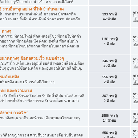
achinery/Chemical นำเข้า-ส่งออก เคมีภัณฑ์
 งานอื่นๆทุกอย่าง ที่ไม่เข้ากับหมวด
กระ
ด เช่น ฝากข่าวประชาสัมพันธ์ ขายตรง บัตรเครดิต
393 กระทู้
ใน
ยส่ง โฆษณา สิ่งพิมพ์ งานพิมพ์ รักษาความปลอดภัย
42 หัวข้อ
เมื
 ต่างๆ
สาหกรรม พัดลมใหญ่ พัดลมหอยโข่ง พัดลมใบพัดดำ
กระ
1191 กระทู้
ยอากาศ พัดลมติดผนัง พัดลมตั้งพื้น พัดลมไอน่ำ
ใน
4 หัวข้อ
เมื
ลมท่อ พัดลมไฟเบอร์กลาส พัดลมโบลเวอร์ พัดลมส
็กขนาดต่างๆ ข้อต่อสวมเร็ว แบบต่างๆ
กระ
346 กระทู้
1/2,3/4นิ้ว เหล็กและอลูมิเนียมสีดำท่อสวมล็อคไม่ต้อง
ใน
36 หัวข้อ
เมื
ื่นๆ อุปกรณ์ข้อต่อเหล็ก และอุปกรณ์เบ็ดเตล็ดอื่นๆ.
กระ
บรมดับเพลิง
556 กระทู้
ใน
มดับเพลิง และ บริการอัคคีภัยต่างๆ
2 หัวข้อ
เมื
วดไทย และความงาม
กระ
 รับสักคิ้ว ร้านเสริมสวย รับสักคิ้วสีฝุ่น สไตล์เกาหลี
307 กระทู้
ใน
แก้ปากคล้ำสีสวย ศัลยกรรม รับนวดไทย นวดนอก
2 หัวข้อ
เมื
าอังกฤษ กวดวิชา
กระ
1886 กระทู้
ภาษาอังกฤษ หาติวเตอร์ภาษาอังกฤษคนไทยและครู
ใน
14 หัวข้อ
เมื่
กระ
656 กระทู้
ประวัติอาชญากรรม # รับสืบงานหมายจับ รับสืบหาคน
ใน
4 หัวข้อ