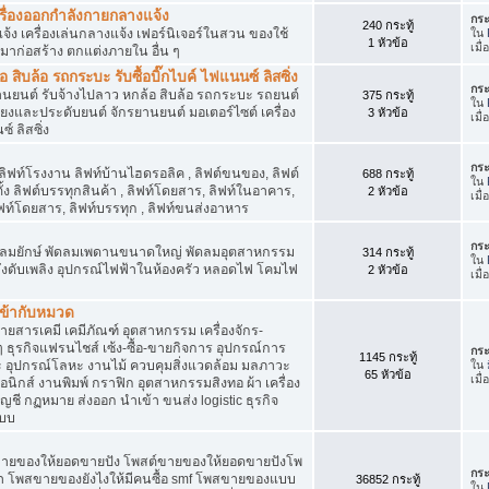
เครื่องออกกำลังกายกลางแจ้ง
กระ
240 กระทู้
จ้ง เครื่องเล่นกลางแจ้ง เฟอร์นิเจอร์ในสวน ของใช้
ใน
1 หัวข้อ
เมื
มาก่อสร้าง ตกแต่งภายใน อื่น ๆ
ิบล้อ รถกระบะ รับซื้อบิ๊กไบค์ ไฟแนนซ์ ลิสซิ่ง
กระ
รยานยนต์ รับจ้างไปลาว หกล้อ สิบล้อ รถกระบะ รถยนต์
375 กระทู้
ใน
สียงและประดับยนต์ จักรยานยนต์ มอเตอร์ไซต์ เครื่อง
3 หัวข้อ
เมื
์ ลิสซิ่ง
กระ
 ลิฟท์โรงงาน ลิฟท์บ้านไฮดรอลิค , ลิฟต์ขนของ, ลิฟต์
688 กระทู้
ใน
ั้ง ลิฟต์บรรทุกสินค้า , ลิฟท์โดยสาร, ลิฟท์ในอาคาร,
2 หัวข้อ
เมื
ท์โดยสาร, ลิฟท์บรรทุก , ลิฟท์ขนส่งอาหาร
กระ
ๆ พัดลมยักษ์ พัดลมเพดานขนาดใหญ่ พัดลมอุตสาหกรรม
314 กระทู้
ใน
 ถังดับเพลิง อุปกรณ์ไฟฟ้าในห้องครัว หลอดไฟ โคมไฟ
2 หัวข้อ
เมื
่เข้ากับหมวด
สารเคมี เคมีภัณฑ์ อุตสาหกรรม เครื่องจักร-
น ๆ ธุรกิจแฟรนไชส์ เซ้ง-ซื้อ-ขายกิจการ อุปกรณ์การ
กระ
1145 กระทู้
อุปกรณ์โลหะ งานไม้ ควบคุมสิ่งแวดล้อม มลภาวะ
ใน
65 หัวข้อ
เมื
นิกส์ งานพิมพ์ กราฟิก อุตสาหกรรมสิงทอ ผ้า เครื่อง
ชี กฏหมาย ส่งออก นำเข้า ขนส่ง logistic ธุรกิจ
แบบ
ขายของให้ยอดขายปัง โพสต์ขายของให้ยอดขายปังโพ
กระ
้า โพสขายของยังไงให้มีคนซื้อ smf โพสขายของแบบ
36852 กระทู้
ใน