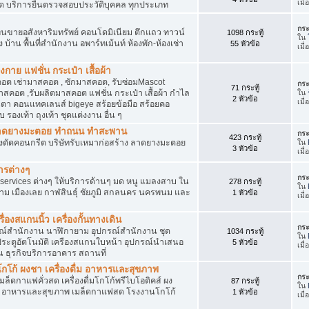
เมื
ัด บริการยื่นตรวจสอบประวัติบุคคล ทุกประเภท
กระ
นขายอสังหาริมทรัพย์ คอนโดมิเนียม ตึกแถว ทาวน์
1098 กระทู้
ใน
าง บ้าน พื้นที่สำนักงาน อพาร์ทเม้นท์ ห้องพัก-ห้องเช่า
55 หัวข้อ
เมื่
งกาย แฟชั่น กระเป๋า เสื้อผ้า
อต เช่ามาสคอต , ซักมาสคอต, รับซ่อมMascot
กระ
71 กระทู้
สคอต ,รับผลิตมาสคอต แฟชั่น กระเป๋า เสื้อผ้า กำไล
ใน
2 หัวข้อ
เมื
ว่นตา คอนแทคเลนส์ bigeye สร้อยข้อมือ สร้อยคอ
 รองเท้า ถุงเท้า ชุดแต่งงาน อื่น ๆ
ต ลาดยางมะตอย ทำถนน ทำสะพาน
กระ
423 กระทู้
ื่องตัดคอนกรีต บริษัทรับเหมาก่อสร้าง ลาดยางมะตอย
ใน
3 หัวข้อ
เมื
ารต่างๆ
กระ
services ต่างๆ ให้บริการด้านๆ มด หนู แมลงสาบ ใน
278 กระทู้
ใน
าม เมืองเลย กาฬสินธุ์ ชัยภูมิ สกลนคร นครพนม และ
1 หัวข้อ
เมื
่องสแกนนิ้ว เครื่องกั้นทางเดิน
กระ
ุปกรณ์สำนักงาน นาฬิกายาม อุปกรณ์สำนักงาน ชุด
1034 กระทู้
ใน
 ประตูอัตโนมัติ เครืองสแกนใบหน้า อุปกรณ์นำเสนอ
5 หัวข้อ
เมื
าน ธุรกิจบริการอาคาร สถานที่
โก้ ผงชา เครื่องดื่ม อาหารและสุขภาพ
กระ
ตเมล็ดกาแฟคั่วสด เครื่องดื่มโกโก้พรีไบโอติคส์ ผง
87 กระทู้
ใน
ง อาหารและสุขภาพ เมล็ดกาแฟสด โรงงานโกโก้
1 หัวข้อ
เมื