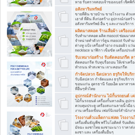
หาย รับตรวจสอบเจ้าของเบอร์ เช็คพิก
อสังหาริมทรัพย์
ขายที่ดิน ขายบ้าน ขายโรงงาน ตัวแท
เฮาส์ ที่ดิน สิ่งก่อสร้าง อุปกรณ์ก่อสร้
อสังหาริมทรัพย์ อื่น ๆ และงานบริการ
ผลิตมาสคอต ร้านเสื่อผ้า เครืองแต่
รับทำมาสคอต ผลิต mascot ซ่อมมาสค
จำหน่ายทำตัวการ์ตูน mascot รับทำมา
ต่างหู แป้ง เครื่องสำอาง ถนอมผิว แ
necklace นาฬิกา เข็มขัด เครื่องประดับ
รับเหมาก่อสร้าง รับตัดคอนกรี
ตัดคอนกรีต รับทุบรื่อถอน ให้เช่าเคร
ทำถนน ทำสะพาน เจาะคอนกรีต
กำจัดปลวก ฉีดปลวก ธรุกิจให้บริก
รับฉีดปลวก กำจัดแมลง ธรุกิจบริการ 
ขอนแก่น อุดรธานี ร้อยเอ็ด มหาสารค
ที่อื่นๆทั่วไทย
อุปกรณ์สำนักงาน ไม้กั้นรถยนต์ เครื
ไม้กั้นรถยนต์ เครื่องกั้นทางเดิน อ
ควบคุมประตู เครื่องสแกนลายนิ้วมือ
งาน เครื่องเขียน เฟอร์นิเจอร์สำนักง
โรงงานคั่วเมล็ดกาแฟสด โรงงานโก
เครื่องดื่มธัญพืช พรีไบโอติคส์ รับผลิ
มัจฉะ ผงชาไทย ผงชามะนาว ราคาส่
ผงชา และ เครื่องดื่มอื่นๆ