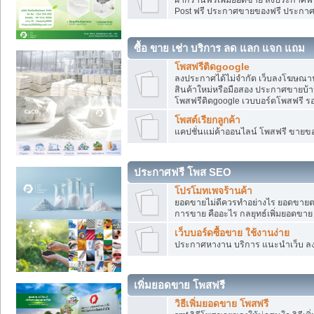
Post ฟรี ประกาศขายของฟรี ประกา
ซื้อ ขาย เช่า บริการ ลด แลก แจก แถม
โพสฟรีติดgoogle
ลงประกาศได้ไม่จำกัด เว็บลงโฆษณาฟ
สินค้าใหม่หรือมือสอง ประกาศขายบ้
โพสฟรีติดgoogle เวบบอร์ดโพสฟรี ร
โพสต์เรียกลูกค้า
แคปชั่นแม่ค้าออนไลน์ โพสฟรี ขายของใ
ประกาศฟรี โพส SEO
โปรโมทเพจร้านค้า
ยอดขายไม่ดีควรทำอย่างไร ยอดขายต
การขาย คืออะไร กลยุทธ์เพิ่มยอดขาย
เว็บบอร์ดซื้อขาย ใช้งานง่าย
ประกาศหางาน บริการ แนะนำเว็บ ล
เพิ่มยอดขาย โพสฟรี
วิธีเพิ่มยอดขาย โพสฟรี