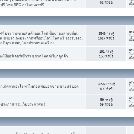
62 หัวข้อ
เมื
ศฟรี โพส SEO ลงโฆษณาฟรี
กระ
รี ประกาศขายสินค้าออนไลน์ ซื้อขายแลกเปลี่ยน
3546 กระทู้
ใน
าน ขายรถ.ลงประกาศฟรีออนไลน์ โพสฟรี รองรับseo,
1617 หัวข้อ
เมื
องรับyoutube, โพสต์ขายของฟรี ลง
กระ
191 กระทู้
ใน
ห้ออร์เดอร์เข้ารัว ๆ smf โพสต์เรียกลูกค้า
158 หัวข้อ
เมื
กระ
26569 กระทู้
กเกิดจากอะไร ทำไมต้องเพิ่มยอดขาย ขายฟรี ยอด
ใน
1809 หัวข้อ
เมื
กระ
59 กระทู้
ใน
งประกาศ รวมเว็บประกาศฟรี
59 หัวข้อ
เมื