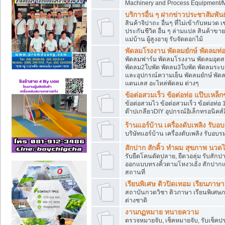
Machinery and Process Equipment/M
บริการอื่น ๆ ฝากข่าวประชาสัมพันธ์
สินค้าจิปาถะ อื่นๆ ที่ไม่เข้ากับหมว
ประกันชีวิต อื่น ๆ ล่ามแปล สินค้าขา
แม่บ้าน ผู้สูงอายุ รับจัดดอกไม้
พัดลมโรงงาน พัดลมยํกษ์ พัดลมท่อ
พัดลมฟาร์ม พัดลมโรงงาน พัดลมอุต
พัดลม2ใบพัด พัดลม3ใบพัด พัดลมระบา
และอุปกรณ์ความเย็น พัดลมยํกษ์ พัด
แตนเลส อะไหล่พัดลม ต่างๆ
ข้อต่อสวมเร็ว ข้อต่อท่อ แป๊บเหล
ข้อต่อสวมไว ข้อต่อสวมเร็ว ข้อต่อท่อ 
ต๊าปเกลียวDIY อุปกรณ์อิเล็กทรอนิคส์อ
ร้านแอร์บ้าน เครื่องดับเพลิง รับอ
บริษัทแอร์บ้าน เครื่องดับเพลิง รับอบร
สักปาก สักคิ้ว ทำผม สุขภาพ น
รับยืดโคนดัดปลาย, ยืดวอลุ่ม รับสักปาก
ออกแบบทรงคิ้วตามโหงวเฮ้ง สักปาก
สถานที่
เรียนพิเศษ ติวปิดเทอม เรียนภาษ
สถาบันกวดวิชา ติวภาษา เรียนพิเศษ
ต่างชาติ
งานกฏหมาย ทนายความ
ตรวจหมายจับ, เช็คหมายจับ, รับเช็ค