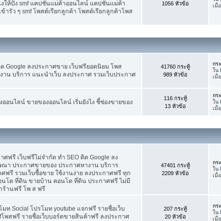
ห้ปัง smf แคปชั่นแม่ค้าออนไลน์ แคปชั่นแม่ค้า
1056 หัวข้อ
เมื
้ารัว ๆ smf โพสต์เรียกลูกค้า โพสต์เรียกลูกค้าโพส
กระ
ติด Google ลงประกาศขาย เว็บฟรียอดนิยม โพส
41760 กระทู้
ใน
น บริการ แนะนำเว็บ ลงประกาศ รวมเว็บประกาศ
989 หัวข้อ
เมื
กระ
116 กระทู้
อนไลน์ ขายของออนไลน์ เริ่มยังไง ชี้ช่องขายของ
ใน
13 หัวข้อ
เมื
ฟรี เว็บฟรีไม่จำกัด ทำ SEO ติด Google ลง
กระ
ฆษณา ประกาศขายของ ประกาศหางาน บริการ
47401 กระทู้
ใน
รี รวมเว็บซื้อขาย ใช้งานง่าย ลงประกาศฟรี ทุก
2209 หัวข้อ
เมื
อนโด ที่ดิน ขายบ้าน คอนโด ที่ดิน ประกาศฟรี ไม่มี
กร้านฟรี โพ ส ฟรี
กระ
โมท Social โปรโมท youtube แจกฟรี รายชื่อเว็บ
207 กระทู้
ใน
fโพสฟรี รายชื่อเว็บบอร์ดขายสินค้าฟรี ลงประกาศ
20 หัวข้อ
เมื่