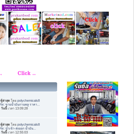
ทู้ล่าสุด
โดย
polychemicals8
Re: ขายน้ำมันกานพลู ราคา...
อ
วันนี้
เวลา 13:09:28
ทู้ล่าสุด
โดย
polychemicals8
Re: นำเข้า-ส่งออก น้ำมัน...
อ
วันนี้
เวลา 12:55:03