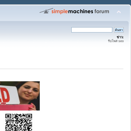
ข่าว:
รับโพส seo