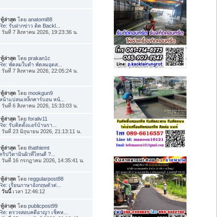
ทู้ล่าสุด
โดย
anatomi88
Re: รับฝากข่าว ติด Backl...
่อ วันที่ 7 สิงหาคม 2026, 19:23:36 น.
ทู้ล่าสุด
โดย
prakan1c
Re: พัดลมใบดำ พัดลมอุตส...
่อ วันที่ 7 สิงหาคม 2026, 22:05:24 น.
ทู้ล่าสุด
โดย
mookgun9
หน้าแปลนเหล็กคาร์บอน หน้...
่อ วันที่ 6 สิงหาคม 2026, 15:33:03 น.
ทู้ล่าสุด
โดย
foraliv11
Re: รับติดตั้งแอร์บ้านรา...
่อ วันที่ 23 มิถุนายน 2026, 21:13:11 น.
ทู้ล่าสุด
โดย
thathiemt
ดริปวิตามินผิวที่ไหนดี ?...
่อ วันที่ 16 กรกฎาคม 2026, 14:35:41 น.
ทู้ล่าสุด
โดย
reggularpost88
Re: เรียนภาษาอังกฤษตัวต่...
อ
วันนี้
เวลา 12:46:12
ทู้ล่าสุด
โดย
publicpost99
Re: ตรวจสอบคดีอาญา เช็คห...