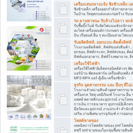
เครื่องเล่นกลางแจ้ง ชิงช้าเหล็ก 
ชิงช้าเหล็ก เครื่องออกกำลังกายกลางแ
ในบ้าน วัสดุตกแต่งและก่อสร้าง รับเห
รถ ยานพาหนะ รับจ้างไปลาว หกล้อ ส
รับซื้อบิ๊กไบค์ รับจัดไฟแนนซ์รถจัก
อะไหล่ เครื่องยนต์การเกษตร เครื่องเ
บิน เรือยนต์ อื่น ๆ ทะเบียนสวย ไฟแนนซ
รับผลิตลิฟท์, ออกแบบ-ติดตั้งลิฟท์
โรงงานผลิตลิฟท์ , ลิฟท์ขนส่งสินค้า ,
ยกของ, ลิฟท์กระจก, ลิฟท์ส่งของ, ติดต
ลิฟท์นอกอาคาร, ลิฟท์โรงพยาบาล, ลิฟ
เครื่องใช้ไฟฟ้า
เครื่องใช้ไฟฟ้าอิเล็คทรอนิคส์ต่าง
แอร์บ้าน พัดลมฟาร์ม เครื่องดับเพลิง
MP3-MP4 แอร์ ตู้เย็น เครื่องซักผ้า
ธุรกิจ อุตสาหกรรม และ อื่นๆ ที่ไม
โรงงานจำหน่ายสินค้าอุตสาหกรรม ขาย
เครื่องกล วัสดุ-เคมีภัณฑ์ โรงงาน อื่
แพทย์ พลาสติกและอุปกรณ์ งานโลหะ 
การเงิน การธนาคาร อุปกรณ์อิเล็กทรอ
มือวัดและอุปกรณ์ งานประจำ สำนักบัญ
เสริม งานพิเศษ บรรจุภัณฑ์ การออก
โพสต์ขายของ
เทคนิคการโพสต์ขายของ smf โพสต์
สฟรี smf ขายของในกลุ่มซื้อขายสินค