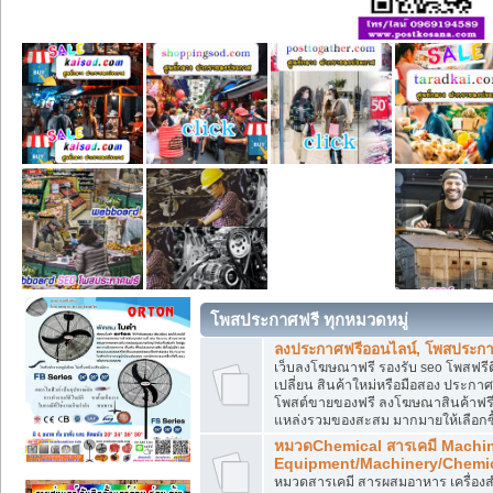
โพสประกาศฟรี ทุกหมวดหมู่
ลงประกาศฟรีออนไลน์, โพสประกา
เว็บลงโฆษณาฟรี รองรับ seo โพสฟรี
เปลี่ยน สินค้าใหม่หรือมือสอง ประ
โพสต์ขายของฟรี ลงโฆษณาสินค้าฟรี
แหล่งรวมของสะสม มากมายให้เลือกซ
หมวดChemical สารเคมี Machi
Equipment/Machinery/Chemi
หมวดสารเคมี สารผสมอาหาร เครื่องสำ