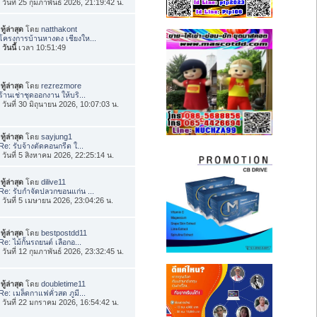
่อ วันที่ 25 กุมภาพันธ์ 2026, 21:19:42 น.
ทู้ล่าสุด
โดย
natthakont
โครงการบ้านหางดง เชียงให...
อ
วันนี้
เวลา 10:51:49
ทู้ล่าสุด
โดย
rezrezmore
ร้านเช่าชุดออกงาน ให้บริ...
่อ วันที่ 30 มิถุนายน 2026, 10:07:03 น.
ทู้ล่าสุด
โดย
sayjung1
Re: รับจ้างตัดคอนกรีต ใ...
่อ วันที่ 5 สิงหาคม 2026, 22:25:14 น.
ทู้ล่าสุด
โดย
dilive11
Re: รับกำจัดปลวกขอนแก่น ...
่อ วันที่ 5 เมษายน 2026, 23:04:26 น.
ทู้ล่าสุด
โดย
bestpostdd11
Re: ไม้กั้นรถยนต์ เลือกอ...
่อ วันที่ 12 กุมภาพันธ์ 2026, 23:32:45 น.
ทู้ล่าสุด
โดย
doubletime11
Re: เมล็ดกาแฟคั่วสด ภูมี...
่อ วันที่ 22 มกราคม 2026, 16:54:42 น.