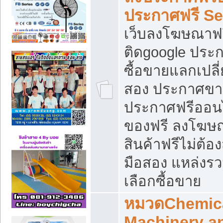
ประกาศฟรี S
เว็บลงโฆษณาฟร
ติดgoogle ประ
ซื้อขายแลกเปลี่
สอง ประกาศขา
ประกาศฟรีออนไ
ของฟรี ลงโฆษ
สินค้าฟรีไม่ต้
มือสอง แหล่งร
เลือกซื้อขาย
หมวดChemica
Machinery a