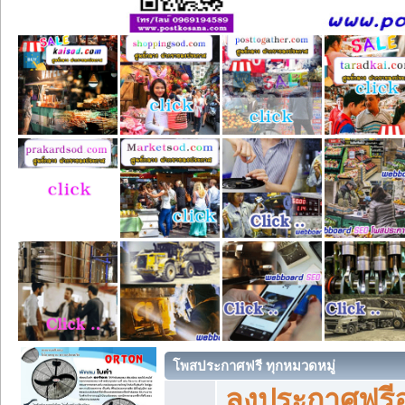
โพสประกาศฟรี ทุกหมวดหมู่
ลงประกาศฟรีอ