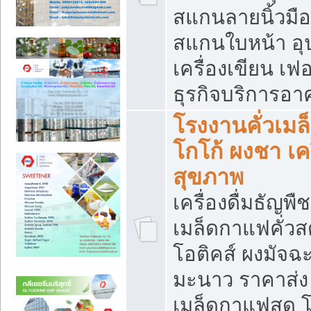
สแกนลายนิ้วมือ 
สแกนใบหน้า อ
เครื่องเขียน เฟ
ธุรกิจบริการอา
โรงงานคั่วเม
โกโก้ ผงชา เค
สุขภาพ
เครื่องดื่มธัญพื
เมล็ดกาแฟคั่วสด
โอติคส์ ผงมัจ
มะนาว ราคาส่
เมล็ดกาแฟสด โ