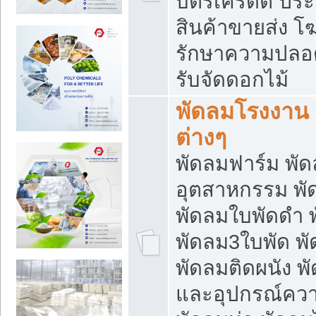
บัตรเครดิต ประก
สินค้าขายส่ง โฆ
รักษาความปลอดภั
รับจัดดอกไม้
พัดลมโรงงาน พ
ต่างๆ
พัดลมฟาร์ม พั
อุตสาหกรรม พั
พัดลมใบพัดดำ 
พัดลม3ใบพัด 
พัดลมติดผนัง พั
และอุปกรณ์ความ