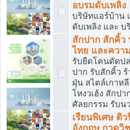
อบรมดับเพลิง
บริษัทแอร์บ้าน 
ดับเพลิง และ บร
สักปาก สักคิ้
ไทย และควา
รับยืดโคนดัดปลา
ปาก รับสักคิ้ว ร
ฝุ่น สไตล์เกาห
โหงวเฮ้ง สักปา
ศัลยกรรม รับน
เรียนพิเศษ ติ
อังกฤษ กวดวิ