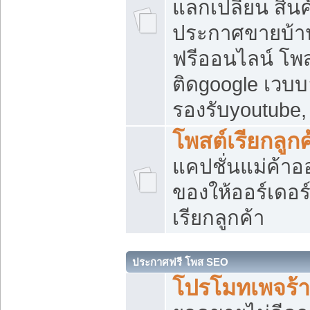
แลกเปลี่ยน สิน
ประกาศขายบ้า
ฟรีออนไลน์ โพส
ติดgoogle เวบบ
รองรับyoutube
โพสต์เรียกลูกค
แคปชั่นแม่ค้าอ
ของให้ออร์เดอร์
เรียกลูกค้า
ประกาศฟรี โพส SEO
โปรโมทเพจร้า