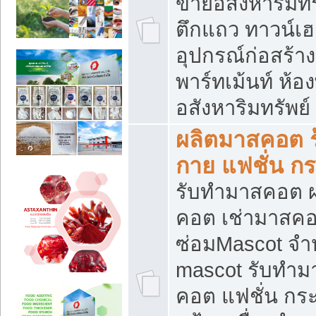
ขายอสังหาริมทร
ตึกแถว ทาวน์เฮาส
อุปกรณ์ก่อสร้าง
พาร์ทเม้นท์ ห้อง
อสังหาริมทรัพย์
ผลิตมาสคอต ร้
กาย แฟชั่น กระ
รับทำมาสคอต ผ
คอต เช่ามาสคอ
ซ่อมMascot จำห
mascot รับทำม
คอต แฟชั่น กระเ