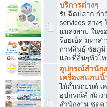
บริการต่างๆ
รับฉีดปลวก กำจ
services ต่างๆ 
แมลงสาบ ในขอน
ร้อยเอ็ด มหาสา
กาฬสินธุ์ ชัยภ
และที่อื่นๆทั่วไ
อุปกรณ์สำนักง
เครื่องสแกนนิ้ว
ไม้กั้นรถยนต์ เค
อุปกรณ์สำนักง
สำนักงาน ชุดคว