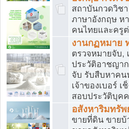
สถาบันกวดวิชา 
ภาษาอังกฤษ หา
คนไทยและครูต่
งานกฏหมาย 
ตรวจหมายจับ, เ
ประวัติอาชญาก
จับ รับสืบหาค
เจ้าของเบอร์ เช
สอบประวัติบุค
อสังหาริมทรัพย
ขายที่ดิน ขาย