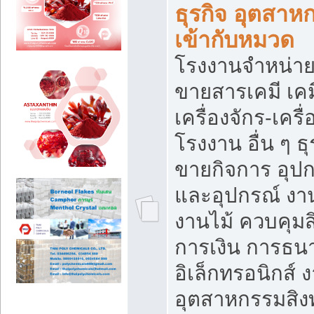
ธุรกิจ อุตสาหก
เข้ากับหมวด
โรงงานจำหน่าย
ขายสารเคมี เค
เครื่องจักร-เครื
โรงงาน อื่น ๆ ธุ
ขายกิจการ อุป
และอุปกรณ์ งา
งานไม้ ควบคุมส
การเงิน การธน
อิเล็กทรอนิกส์ 
อุตสาหกรรมสิงท