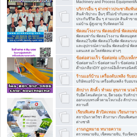
Machinery and Process Equipment/M
บริการอื่น ๆ ฝากข่าวประชาสัมพันธ์
สินค้าจิปาถะ อื่นๆ ที่ไม่เข้ากับหมว
ประกันชีวิต อื่น ๆ ล่ามแปล สินค้าขา
แม่บ้าน ผู้สูงอายุ รับจัดดอกไม้
พัดลมโรงงาน พัดลมยํกษ์ พัดลมท่อ
พัดลมฟาร์ม พัดลมโรงงาน พัดลมอุต
พัดลม2ใบพัด พัดลม3ใบพัด พัดลมระบา
และอุปกรณ์ความเย็น พัดลมยํกษ์ พัด
แตนเลส อะไหล่พัดลม ต่างๆ
ข้อต่อสวมเร็ว ข้อต่อท่อ แป๊บเหล
ข้อต่อสวมไว ข้อต่อสวมเร็ว ข้อต่อท่อ 
ต๊าปเกลียวDIY อุปกรณ์อิเล็กทรอนิคส์อ
ร้านแอร์บ้าน เครื่องดับเพลิง รับอ
บริษัทแอร์บ้าน เครื่องดับเพลิง รับอบร
สักปาก สักคิ้ว ทำผม สุขภาพ น
รับยืดโคนดัดปลาย, ยืดวอลุ่ม รับสักปาก
ออกแบบทรงคิ้วตามโหงวเฮ้ง สักปาก
สถานที่
เรียนพิเศษ ติวปิดเทอม เรียนภาษ
สถาบันกวดวิชา ติวภาษา เรียนพิเศษ
ต่างชาติ
งานกฏหมาย ทนายความ
ตรวจหมายจับ, เช็คหมายจับ, รับเช็ค