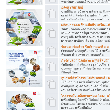
หาย รับตรวจสอบเจ้าของเบอร์ เช็คพิก
อสังหาริมทรัพย์
ขายที่ดิน ขายบ้าน ขายโรงงาน ตัวแท
เฮาส์ ที่ดิน สิ่งก่อสร้าง อุปกรณ์ก่อสร้
อสังหาริมทรัพย์ อื่น ๆ และงานบริการ
ผลิตมาสคอต ร้านเสื่อผ้า เครืองแต่
รับทำมาสคอต ผลิต mascot ซ่อมมาสค
จำหน่ายทำตัวการ์ตูน mascot รับทำมา
ต่างหู แป้ง เครื่องสำอาง ถนอมผิว แ
necklace นาฬิกา เข็มขัด เครื่องประดับ
รับเหมาก่อสร้าง รับตัดคอนกรี
ตัดคอนกรีต รับทุบรื่อถอน ให้เช่าเคร
ทำถนน ทำสะพาน เจาะคอนกรีต
กำจัดปลวก ฉีดปลวก ธรุกิจให้บริก
รับฉีดปลวก กำจัดแมลง ธรุกิจบริการ 
ขอนแก่น อุดรธานี ร้อยเอ็ด มหาสารค
ที่อื่นๆทั่วไทย
อุปกรณ์สำนักงาน ไม้กั้นรถยนต์ เครื
ไม้กั้นรถยนต์ เครื่องกั้นทางเดิน อ
ควบคุมประตู เครื่องสแกนลายนิ้วมือ
งาน เครื่องเขียน เฟอร์นิเจอร์สำนักง
โรงงานคั่วเมล็ดกาแฟสด โรงงานโก
เครื่องดื่มธัญพืช พรีไบโอติคส์ รับผลิ
มัจฉะ ผงชาไทย ผงชามะนาว ราคาส่
ผงชา และ เครื่องดื่มอื่นๆ