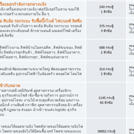
เครื่องออกกำลังกายกลางแจ้ง
กระ
240 กระทู้
จ้ง เครื่องเล่นกลางแจ้ง เฟอร์นิเจอร์ในสวน ของใช้
ใน
1 หัวข้อ
เมื
มาก่อสร้าง ตกแต่งภายใน อื่น ๆ
ิบล้อ รถกระบะ รับซื้อบิ๊กไบค์ ไฟแนนซ์ ลิสซิ่ง
กระ
รยานยนต์ รับจ้างไปลาว หกล้อ สิบล้อ รถกระบะ รถยนต์
375 กระทู้
ใน
สียงและประดับยนต์ จักรยานยนต์ มอเตอร์ไซต์ เครื่อง
3 หัวข้อ
เมื
์ ลิสซิ่ง
กระ
 ลิฟท์โรงงาน ลิฟท์บ้านไฮดรอลิค , ลิฟต์ขนของ, ลิฟต์
688 กระทู้
ใน
ั้ง ลิฟต์บรรทุกสินค้า , ลิฟท์โดยสาร, ลิฟท์ในอาคาร,
2 หัวข้อ
เมื
ท์โดยสาร, ลิฟท์บรรทุก , ลิฟท์ขนส่งอาหาร
กระ
ๆ พัดลมยักษ์ พัดลมเพดานขนาดใหญ่ พัดลมอุตสาหกรรม
314 กระทู้
ใน
 ถังดับเพลิง อุปกรณ์ไฟฟ้าในห้องครัว หลอดไฟ โคมไฟ
2 หัวข้อ
เมื
่เข้ากับหมวด
สารเคมี เคมีภัณฑ์ อุตสาหกรรม เครื่องจักร-
น ๆ ธุรกิจแฟรนไชส์ เซ้ง-ซื้อ-ขายกิจการ อุปกรณ์การ
กระ
1145 กระทู้
อุปกรณ์โลหะ งานไม้ ควบคุมสิ่งแวดล้อม มลภาวะ
ใน
65 หัวข้อ
เมื
นิกส์ งานพิมพ์ กราฟิก อุตสาหกรรมสิงทอ ผ้า เครื่อง
ชี กฏหมาย ส่งออก นำเข้า ขนส่ง logistic ธุรกิจ
แบบ
ขายของให้ยอดขายปัง โพสต์ขายของให้ยอดขายปังโพ
กระ
้า โพสขายของยังไงให้มีคนซื้อ smf โพสขายของแบบ
36852 กระทู้
ใน