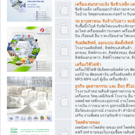
เครื่องเล่นกลางแจ้ง ชิงช้าเหล็ก 
ชิงช้าเหล็ก เครื่องออกกำลังกายกลางแ
ในบ้าน วัสดุตกแต่งและก่อสร้าง รับเห
รถ ยานพาหนะ รับจ้างไปลาว หกล้อ ส
รับซื้อบิ๊กไบค์ รับจัดไฟแนนซ์รถจัก
อะไหล่ เครื่องยนต์การเกษตร เครื่องเ
บิน เรือยนต์ อื่น ๆ ทะเบียนสวย ไฟแนนซ
รับผลิตลิฟท์, ออกแบบ-ติดตั้งลิฟท์
โรงงานผลิตลิฟท์ , ลิฟท์ขนส่งสินค้า ,
ยกของ, ลิฟท์กระจก, ลิฟท์ส่งของ, ติดต
ลิฟท์นอกอาคาร, ลิฟท์โรงพยาบาล, ลิฟ
เครื่องใช้ไฟฟ้า
เครื่องใช้ไฟฟ้าอิเล็คทรอนิคส์ต่าง
แอร์บ้าน พัดลมฟาร์ม เครื่องดับเพลิง
MP3-MP4 แอร์ ตู้เย็น เครื่องซักผ้า
ธุรกิจ อุตสาหกรรม และ อื่นๆ ที่ไม
โรงงานจำหน่ายสินค้าอุตสาหกรรม ขาย
เครื่องกล วัสดุ-เคมีภัณฑ์ โรงงาน อื่
แพทย์ พลาสติกและอุปกรณ์ งานโลหะ 
การเงิน การธนาคาร อุปกรณ์อิเล็กทรอ
มือวัดและอุปกรณ์ งานประจำ สำนักบัญ
เสริม งานพิเศษ บรรจุภัณฑ์ การออก
โพสต์ขายของ
เทคนิคการโพสต์ขายของ smf โพสต์
สฟรี smf ขายของในกลุ่มซื้อขายสินค