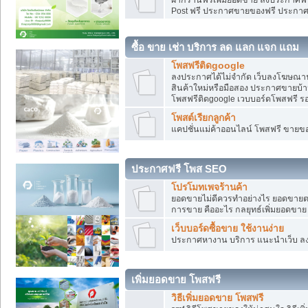
Post ฟรี ประกาศขายของฟรี ประกา
ซื้อ ขาย เช่า บริการ ลด แลก แจก แถม
โพสฟรีติดgoogle
ลงประกาศได้ไม่จำกัด เว็บลงโฆษณาฟ
สินค้าใหม่หรือมือสอง ประกาศขายบ้
โพสฟรีติดgoogle เวบบอร์ดโพสฟรี ร
โพสต์เรียกลูกค้า
แคปชั่นแม่ค้าออนไลน์ โพสฟรี ขายของใ
ประกาศฟรี โพส SEO
โปรโมทเพจร้านค้า
ยอดขายไม่ดีควรทำอย่างไร ยอดขายต
การขาย คืออะไร กลยุทธ์เพิ่มยอดขาย
เว็บบอร์ดซื้อขาย ใช้งานง่าย
ประกาศหางาน บริการ แนะนำเว็บ ล
เพิ่มยอดขาย โพสฟรี
วิธีเพิ่มยอดขาย โพสฟรี