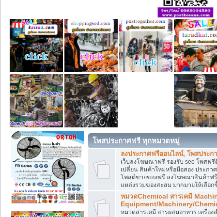
โพสประกาศฟรี ทุกหมวดหมู่
ลงประกาศฟรีออนไลน์, โพสประกา
เว็บลงโฆษณาฟรี รองรับ seo โพสฟรี
เปลี่ยน สินค้าใหม่หรือมือสอง ประ
โพสต์ขายของฟรี ลงโฆษณาสินค้าฟรี
แหล่งรวมของสะสม มากมายให้เลือกซ
หมวดChemical สารเคมี Machi
Equipment/Machinery/Chemi
หมวดสารเคมี สารผสมอาหาร เครื่องสำ