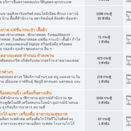
เมื
ัด บริการยื่นตรวจสอบประวัติบุคคล ทุกประเภท
กระ
นขายอสังหาริมทรัพย์ คอนโดมิเนียม ตึกแถว ทาวน์
1098 กระทู้
ใน
าง บ้าน พื้นที่สำนักงาน อพาร์ทเม้นท์ ห้องพัก-ห้องเช่า
55 หัวข้อ
เมื่
งกาย แฟชั่น กระเป๋า เสื้อผ้า
อต เช่ามาสคอต , ซักมาสคอต, รับซ่อมMascot
กระ
71 กระทู้
สคอต ,รับผลิตมาสคอต แฟชั่น กระเป๋า เสื้อผ้า กำไล
ใน
2 หัวข้อ
เมื
ว่นตา คอนแทคเลนส์ bigeye สร้อยข้อมือ สร้อยคอ
 รองเท้า ถุงเท้า ชุดแต่งงาน อื่น ๆ
ต ลาดยางมะตอย ทำถนน ทำสะพาน
กระ
423 กระทู้
ื่องตัดคอนกรีต บริษัทรับเหมาก่อสร้าง ลาดยางมะตอย
ใน
3 หัวข้อ
เมื
ารต่างๆ
กระ
services ต่างๆ ให้บริการด้านๆ มด หนู แมลงสาบ ใน
278 กระทู้
ใน
าม เมืองเลย กาฬสินธุ์ ชัยภูมิ สกลนคร นครพนม และ
1 หัวข้อ
เมื
่องสแกนนิ้ว เครื่องกั้นทางเดิน
กระ
ุปกรณ์สำนักงาน นาฬิกายาม อุปกรณ์สำนักงาน ชุด
1034 กระทู้
ใน
 ประตูอัตโนมัติ เครืองสแกนใบหน้า อุปกรณ์นำเสนอ
5 หัวข้อ
เมื
าน ธุรกิจบริการอาคาร สถานที่
โก้ ผงชา เครื่องดื่ม อาหารและสุขภาพ
กระ
ตเมล็ดกาแฟคั่วสด เครื่องดื่มโกโก้พรีไบโอติคส์ ผง
87 กระทู้
ใน
ง อาหารและสุขภาพ เมล็ดกาแฟสด โรงงานโกโก้
1 หัวข้อ
เมื