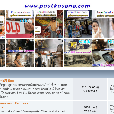
ศฟรี Seo
ติดgoogle ประกาศขายสินค้าออนไลน์ ซื้อขายแลก
กระ
231374 กระทู้
กาศขายบ้าน ขายรถ.ลงประกาศฟรีออนไลน์ โพสฟรี
ใน
5896 หัวข้อ
เมื่
 โฆษณาสินค้าฟรีไม่ต้องสมัครสมาชิก ขายรถมือสอง
ื้อขาย
nery and Process
กระ
cal
4668 กระทู้
ใน
อาง นำเข้าเคมีภัณฑ์ทุกชนิด Chemical สารเคมี
752 หัวข้อ
เมื่