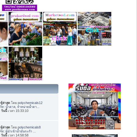
ทู้ล่าสุด
โดย
polychemicals12
Re: น้ำตาล, จำหน่ายน้ำตา...
อ
วันนี้
เวลา 15:33:10
ทู้ล่าสุด
โดย
polychemicals8
Re: ผู้นำเข้าน้ำมันระกำ ...
อ
วันนี้
เวลา 14:58:58