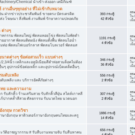
achinery/Chemical นำเข้า-ส่งออก เคมีภัณฑ์
 งานอื่นๆทุกอย่าง ที่ไม่เข้ากับหมวด
กระ
ด เช่น ฝากข่าวประชาสัมพันธ์ ขายตรง บัตรเครดิต
393 กระทู้
ใน
ยส่ง โฆษณา สิ่งพิมพ์ งานพิมพ์ รักษาความปลอดภัย
42 หัวข้อ
เมื
 ต่างๆ
สาหกรรม พัดลมใหญ่ พัดลมหอยโข่ง พัดลมใบพัดดำ
กระ
1191 กระทู้
ยอากาศ พัดลมติดผนัง พัดลมตั้งพื้น พัดลมไอน่ำ
ใน
4 หัวข้อ
เมื
ลมท่อ พัดลมไฟเบอร์กลาส พัดลมโบลเวอร์ พัดลมส
็กขนาดต่างๆ ข้อต่อสวมเร็ว แบบต่างๆ
กระ
346 กระทู้
1/2,3/4นิ้ว เหล็กและอลูมิเนียมสีดำท่อสวมล็อคไม่ต้อง
ใน
36 หัวข้อ
เมื
ื่นๆ อุปกรณ์ข้อต่อเหล็ก และอุปกรณ์เบ็ดเตล็ดอื่นๆ.
กระ
บรมดับเพลิง
556 กระทู้
ใน
มดับเพลิง และ บริการอัคคีภัยต่างๆ
2 หัวข้อ
เมื
วดไทย และความงาม
กระ
 รับสักคิ้ว ร้านเสริมสวย รับสักคิ้วสีฝุ่น สไตล์เกาหลี
307 กระทู้
ใน
แก้ปากคล้ำสีสวย ศัลยกรรม รับนวดไทย นวดนอก
2 หัวข้อ
เมื
าอังกฤษ กวดวิชา
กระ
1886 กระทู้
ภาษาอังกฤษ หาติวเตอร์ภาษาอังกฤษคนไทยและครู
ใน
14 หัวข้อ
เมื่
กระ
656 กระทู้
ประวัติอาชญากรรม # รับสืบงานหมายจับ รับสืบหาคน
ใน
4 หัวข้อ