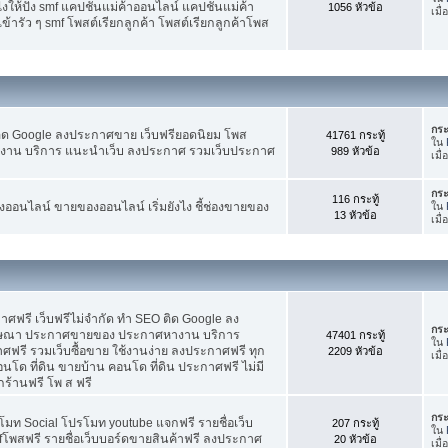
ห้ปัง smf แคปชั่นแม่ค้าออนไลน์ แคปชั่นแม่ค้า
1056 หัวข้อ
เมื
้ารัว ๆ smf โพสต์เรียกลูกค้า โพสต์เรียกลูกค้าโพส
กระ
ติด Google ลงประกาศขาย เว็บฟรียอดนิยม โพส
41761 กระทู้
ใน
น บริการ แนะนำเว็บ ลงประกาศ รวมเว็บประกาศ
989 หัวข้อ
เมื่
กระ
116 กระทู้
อนไลน์ ขายของออนไลน์ เริ่มยังไง ชี้ช่องขายของ
ใน
13 หัวข้อ
เมื
ฟรี เว็บฟรีไม่จำกัด ทำ SEO ติด Google ลง
กระ
ฆษณา ประกาศขายของ ประกาศหางาน บริการ
47401 กระทู้
ใน
รี รวมเว็บซื้อขาย ใช้งานง่าย ลงประกาศฟรี ทุก
2209 หัวข้อ
เมื
อนโด ที่ดิน ขายบ้าน คอนโด ที่ดิน ประกาศฟรี ไม่มี
กร้านฟรี โพ ส ฟรี
กระ
โมท Social โปรโมท youtube แจกฟรี รายชื่อเว็บ
207 กระทู้
ใน
fโพสฟรี รายชื่อเว็บบอร์ดขายสินค้าฟรี ลงประกาศ
20 หัวข้อ
เมื่