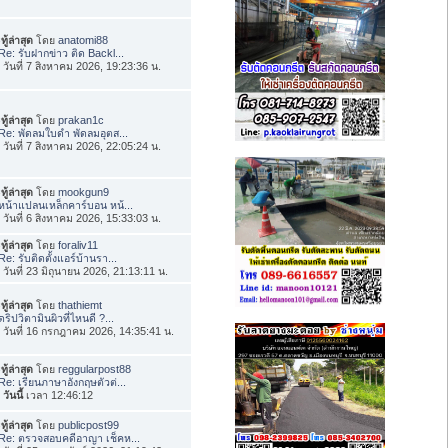
ทู้ล่าสุด
โดย
anatomi88
Re: รับฝากข่าว ติด Backl...
่อ วันที่ 7 สิงหาคม 2026, 19:23:36 น.
ทู้ล่าสุด
โดย
prakan1c
Re: พัดลมใบดำ พัดลมอุตส...
่อ วันที่ 7 สิงหาคม 2026, 22:05:24 น.
ทู้ล่าสุด
โดย
mookgun9
หน้าแปลนเหล็กคาร์บอน หน้...
่อ วันที่ 6 สิงหาคม 2026, 15:33:03 น.
ทู้ล่าสุด
โดย
foraliv11
Re: รับติดตั้งแอร์บ้านรา...
่อ วันที่ 23 มิถุนายน 2026, 21:13:11 น.
ทู้ล่าสุด
โดย
thathiemt
ดริปวิตามินผิวที่ไหนดี ?...
่อ วันที่ 16 กรกฎาคม 2026, 14:35:41 น.
ทู้ล่าสุด
โดย
reggularpost88
Re: เรียนภาษาอังกฤษตัวต่...
อ
วันนี้
เวลา 12:46:12
ทู้ล่าสุด
โดย
publicpost99
Re: ตรวจสอบคดีอาญา เช็คห...