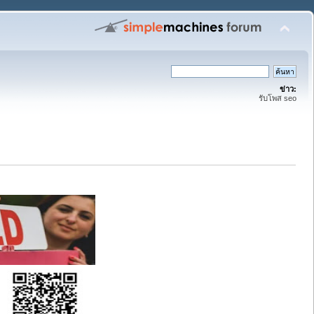
ข่าว:
รับโพส seo