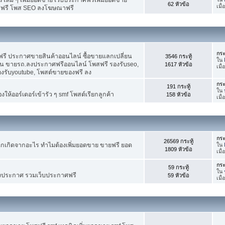
62 หัวข้อ
เมื
ศฟรี โพส SEO ลงโฆษณาฟรี
กระ
รี ประกาศขายสินค้าออนไลน์ ซื้อขายแลกเปลี่ยน
3546 กระทู้
ใน
าน ขายรถ.ลงประกาศฟรีออนไลน์ โพสฟรี รองรับseo,
1617 หัวข้อ
เมื
องรับyoutube, โพสต์ขายของฟรี ลง
กระ
191 กระทู้
ใน
ห้ออร์เดอร์เข้ารัว ๆ smf โพสต์เรียกลูกค้า
158 หัวข้อ
เมื
กระ
26569 กระทู้
กเกิดจากอะไร ทำไมต้องเพิ่มยอดขาย ขายฟรี ยอด
ใน
1809 หัวข้อ
เมื
กระ
59 กระทู้
ใน
งประกาศ รวมเว็บประกาศฟรี
59 หัวข้อ
เมื