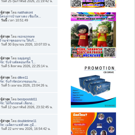
่อ วันที่ 25 กุมภาพันธ์ 2026, 21:19:42 น.
ทู้ล่าสุด
โดย
natthakont
โครงการบ้านหางดง เชียงให...
อ
วันนี้
เวลา 10:51:49
ทู้ล่าสุด
โดย
rezrezmore
ร้านเช่าชุดออกงาน ให้บริ...
่อ วันที่ 30 มิถุนายน 2026, 10:07:03 น.
ทู้ล่าสุด
โดย
sayjung1
Re: รับจ้างตัดคอนกรีต ใ...
่อ วันที่ 5 สิงหาคม 2026, 22:25:14 น.
ทู้ล่าสุด
โดย
dilive11
Re: รับกำจัดปลวกขอนแก่น ...
่อ วันที่ 5 เมษายน 2026, 23:04:26 น.
ทู้ล่าสุด
โดย
bestpostdd11
Re: ไม้กั้นรถยนต์ เลือกอ...
่อ วันที่ 12 กุมภาพันธ์ 2026, 23:32:45 น.
ทู้ล่าสุด
โดย
doubletime11
Re: เมล็ดกาแฟคั่วสด ภูมี...
่อ วันที่ 22 มกราคม 2026, 16:54:42 น.