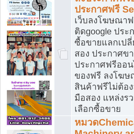
ประกาศฟรี S
เว็บลงโฆษณาฟร
ติดgoogle ประ
ซื้อขายแลกเปลี่
สอง ประกาศขา
ประกาศฟรีออนไ
ของฟรี ลงโฆษ
สินค้าฟรีไม่ต้
มือสอง แหล่งร
เลือกซื้อขาย
หมวดChemica
Machinery a