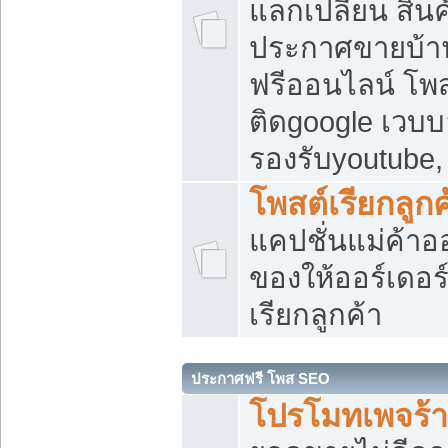
แลกเปลี่ยน สิน
ประกาศขายบ้า
ฟรีออนไลน์ โพส
ติดgoogle เวบบ
รองรับyoutube
โพสต์เรียกลูกค
แคปชั่นแม่ค้าอ
ของให้ออร์เดอร์
เรียกลูกค้า
ประกาศฟรี โพส SEO
โปรโมทเพจร้า