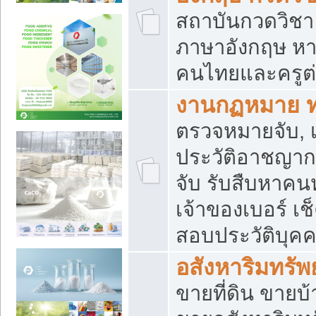
สถาบันกวดวิชา 
ภาษาอังกฤษ หา
คนไทยและครูต่
งานกฏหมาย 
ตรวจหมายจับ, เ
ประวัติอาชญาก
จับ รับสืบหาค
เจ้าของเบอร์ เช
สอบประวัติบุค
อสังหาริมทรัพย
ขายที่ดิน ขาย