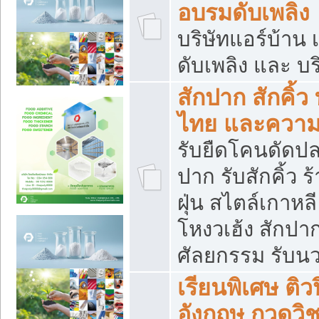
อบรมดับเพลิง
บริษัทแอร์บ้าน 
ดับเพลิง และ บร
สักปาก สักคิ้
ไทย และควา
รับยืดโคนดัดปลา
ปาก รับสักคิ้ว ร
ฝุ่น สไตล์เกาห
โหงวเฮ้ง สักปา
ศัลยกรรม รับน
เรียนพิเศษ ติ
อังกฤษ กวดวิ