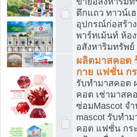
ขายอสังหาริมทร
ตึกแถว ทาวน์เฮาส
อุปกรณ์ก่อสร้าง
พาร์ทเม้นท์ ห้อง
อสังหาริมทรัพย์
ผลิตมาสคอต ร้
กาย แฟชั่น กระ
รับทำมาสคอต ผ
คอต เช่ามาสคอ
ซ่อมMascot จำห
mascot รับทำม
คอต แฟชั่น กระเ