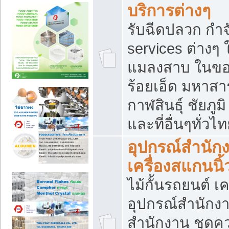
บริการต่างๆ
รับฉีดปลวก กำจ
services ต่างๆ 
แมลงสาบ ในขอน
ร้อยเอ็ด มหาสา
กาฬสินธุ์ ชัยภ
และที่อื่นๆทั่วไ
อุปกรณ์สำนักง
เครื่องสแกนนิ้ว
ไม้กั้นรถยนต์ เค
อุปกรณ์สำนักง
สำนักงาน ชุดคว