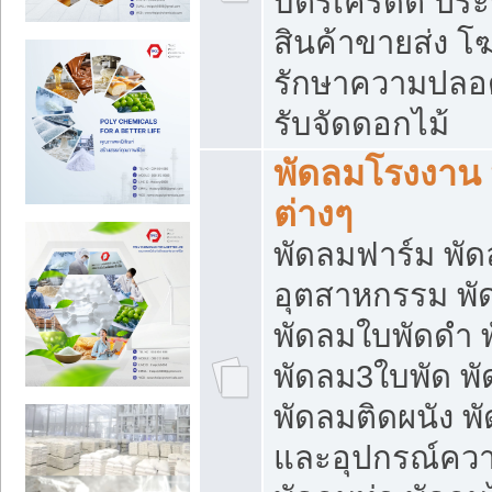
บัตรเครดิต ประก
สินค้าขายส่ง โฆ
รักษาความปลอดภั
รับจัดดอกไม้
พัดลมโรงงาน พ
ต่างๆ
พัดลมฟาร์ม พั
อุตสาหกรรม พั
พัดลมใบพัดดำ 
พัดลม3ใบพัด 
พัดลมติดผนัง พั
และอุปกรณ์ความ