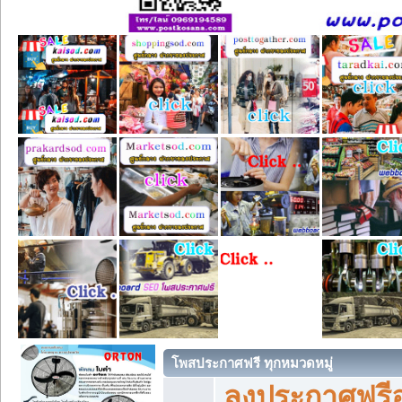
โพสประกาศฟรี ทุกหมวดหมู่
ลงประกาศฟรีอ