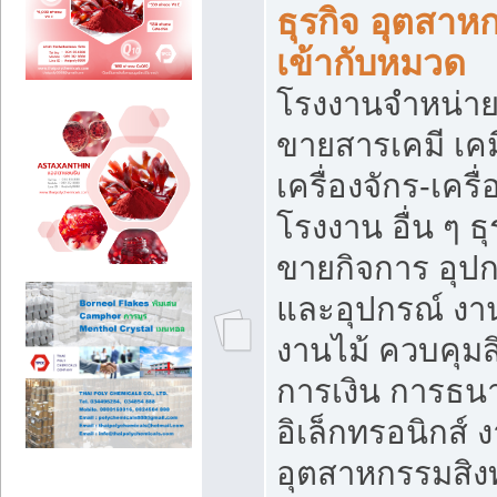
ธุรกิจ อุตสาหก
เข้ากับหมวด
โรงงานจำหน่าย
ขายสารเคมี เค
เครื่องจักร-เครื
โรงงาน อื่น ๆ ธุ
ขายกิจการ อุป
และอุปกรณ์ งา
งานไม้ ควบคุมส
การเงิน การธน
อิเล็กทรอนิกส์ 
อุตสาหกรรมสิงท