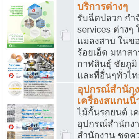
บริการต่างๆ
รับฉีดปลวก กำจ
services ต่างๆ 
แมลงสาบ ในขอน
ร้อยเอ็ด มหาสา
กาฬสินธุ์ ชัยภ
และที่อื่นๆทั่วไ
อุปกรณ์สำนักง
เครื่องสแกนนิ้ว
ไม้กั้นรถยนต์ เค
อุปกรณ์สำนักง
สำนักงาน ชุดคว