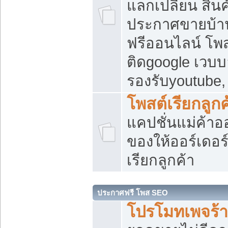
แลกเปลี่ยน สิน
ประกาศขายบ้า
ฟรีออนไลน์ โพส
ติดgoogle เวบบ
รองรับyoutube
โพสต์เรียกลูกค
แคปชั่นแม่ค้าอ
ของให้ออร์เดอร์
เรียกลูกค้า
ประกาศฟรี โพส SEO
โปรโมทเพจร้า