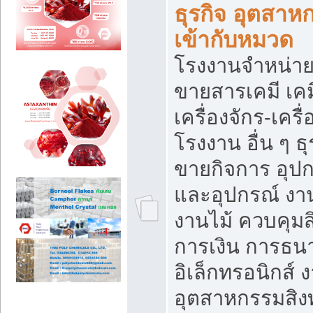
ธุรกิจ อุตสาหก
เข้ากับหมวด
โรงงานจำหน่าย
ขายสารเคมี เค
เครื่องจักร-เครื
โรงงาน อื่น ๆ ธุ
ขายกิจการ อุป
และอุปกรณ์ งา
งานไม้ ควบคุมส
การเงิน การธน
อิเล็กทรอนิกส์ 
อุตสาหกรรมสิงท