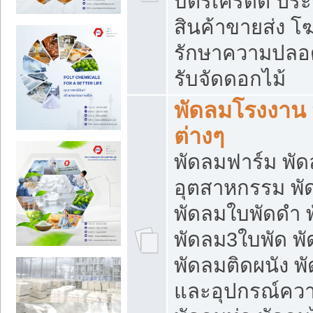
บัตรเครดิต ประก
สินค้าขายส่ง โฆ
รักษาความปลอดภั
รับจัดดอกไม้
พัดลมโรงงาน พ
ต่างๆ
พัดลมฟาร์ม พั
อุตสาหกรรม พั
พัดลมใบพัดดำ 
พัดลม3ใบพัด 
พัดลมติดผนัง พั
และอุปกรณ์ความ