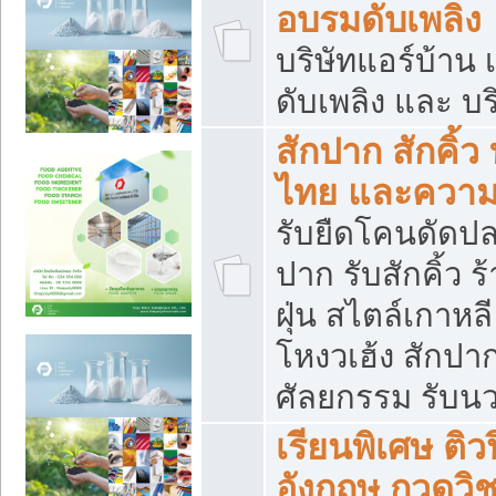
อบรมดับเพลิง
บริษัทแอร์บ้าน 
ดับเพลิง และ บร
สักปาก สักคิ้
ไทย และควา
รับยืดโคนดัดปลา
ปาก รับสักคิ้ว ร
ฝุ่น สไตล์เกาห
โหงวเฮ้ง สักปา
ศัลยกรรม รับน
เรียนพิเศษ ติ
อังกฤษ กวดวิ