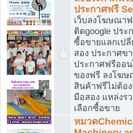
ประกาศฟรี S
เว็บลงโฆษณาฟร
ติดgoogle ประ
ซื้อขายแลกเปลี่
สอง ประกาศขา
ประกาศฟรีออนไ
ของฟรี ลงโฆษ
สินค้าฟรีไม่ต้
มือสอง แหล่งร
เลือกซื้อขาย
หมวดChemica
Machinery a