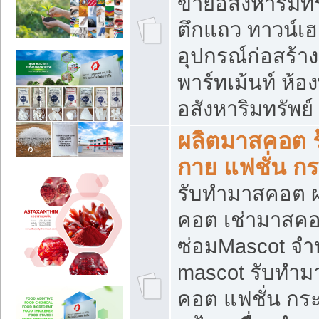
ขายอสังหาริมทร
ตึกแถว ทาวน์เฮาส
อุปกรณ์ก่อสร้าง
พาร์ทเม้นท์ ห้อง
อสังหาริมทรัพย์
ผลิตมาสคอต ร้
กาย แฟชั่น กระ
รับทำมาสคอต ผ
คอต เช่ามาสคอ
ซ่อมMascot จำห
mascot รับทำม
คอต แฟชั่น กระเ