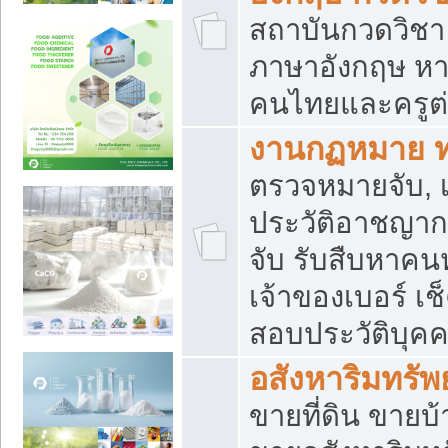
สถาบันกวดวิชา 
ภาษาอังกฤษ หา
คนไทยและครูต่
งานกฏหมาย 
ตรวจหมายจับ, เ
ประวัติอาชญาก
จับ รับสืบหาค
เจ้าของเบอร์ เช
สอบประวัติบุค
อสังหาริมทรัพย
ขายที่ดิน ขาย