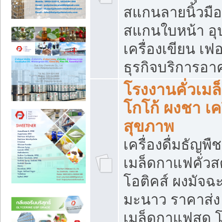
สแกนลายนิ้วมือ 
สแกนใบหน้า อ
เครื่องเขียน เฟ
ธุรกิจบริการอา
โรงงานคั่วเม
โกโก้ ผงชา เค
สุขภาพ
เครื่องดื่มธัญพื
เมล็ดกาแฟคั่วสด
โอติคส์ ผงมัจ
มะนาว ราคาส่
เมล็ดกาแฟสด โ