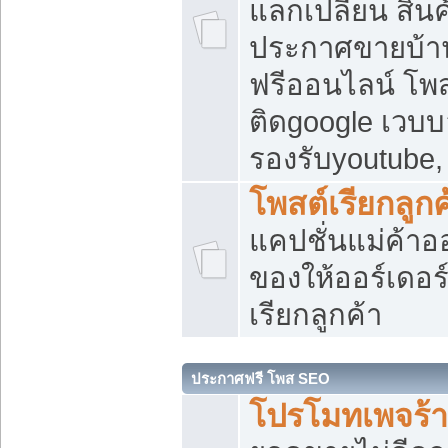
แลกเปลี่ยน สิน
ประกาศขายบ้า
ฟรีออนไลน์ โพส
ติดgoogle เวบบ
รองรับyoutube
โพสต์เรียกลูกค
แคปชั่นแม่ค้าอ
ของให้ออร์เดอร์
เรียกลูกค้า
ประกาศฟรี โพส SEO
โปรโมทเพจร้า