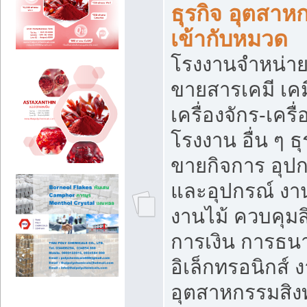
ธุรกิจ อุตสาหก
เข้ากับหมวด
โรงงานจำหน่าย
ขายสารเคมี เค
เครื่องจักร-เครื
โรงงาน อื่น ๆ ธุ
ขายกิจการ อุป
และอุปกรณ์ งา
งานไม้ ควบคุมส
การเงิน การธน
อิเล็กทรอนิกส์ 
อุตสาหกรรมสิงท