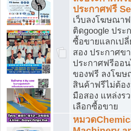
ประกาศฟรี S
เว็บลงโฆษณาฟร
ติดgoogle ประ
ซื้อขายแลกเปลี่
สอง ประกาศขา
ประกาศฟรีออนไ
ของฟรี ลงโฆษ
สินค้าฟรีไม่ต้
มือสอง แหล่งร
เลือกซื้อขาย
หมวดChemica
Machinery a