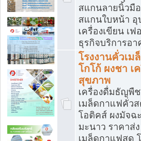
สแกนลายนิ้วมือ 
สแกนใบหน้า อ
เครื่องเขียน เฟ
ธุรกิจบริการอา
โรงงานคั่วเม
โกโก้ ผงชา เค
สุขภาพ
เครื่องดื่มธัญพื
เมล็ดกาแฟคั่วสด
โอติคส์ ผงมัจ
มะนาว ราคาส่
เมล็ดกาแฟสด โ