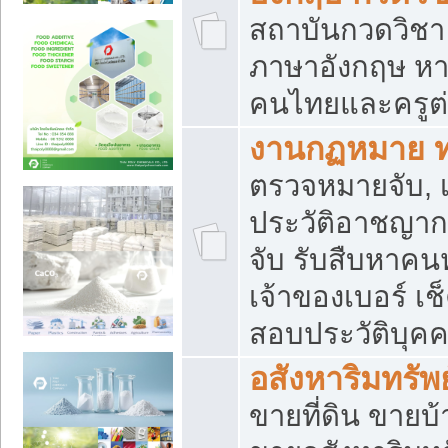
สถาบันกวดวิชา 
ภาษาอังกฤษ หา
คนไทยและครูต่
งานกฏหมาย 
ตรวจหมายจับ, เ
ประวัติอาชญาก
จับ รับสืบหาค
เจ้าของเบอร์ เช
สอบประวัติบุค
อสังหาริมทรัพย
ขายที่ดิน ขาย