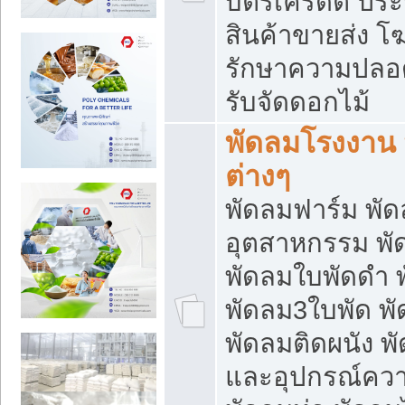
บัตรเครดิต ประก
สินค้าขายส่ง โฆ
รักษาความปลอดภั
รับจัดดอกไม้
พัดลมโรงงาน พ
ต่างๆ
พัดลมฟาร์ม พั
อุตสาหกรรม พั
พัดลมใบพัดดำ 
พัดลม3ใบพัด 
พัดลมติดผนัง พั
และอุปกรณ์ความ