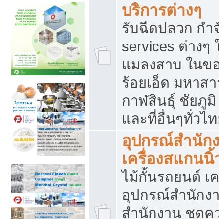
บริการต่างๆ
รับฉีดปลวก กำจ
services ต่างๆ 
แมลงสาบ ในขอน
ร้อยเอ็ด มหาสา
กาฬสินธุ์ ชัยภ
และที่อื่นๆทั่วไ
อุปกรณ์สำนักง
เครื่องสแกนนิ้ว
ไม้กั้นรถยนต์ เค
อุปกรณ์สำนักง
สำนักงาน ชุดคว