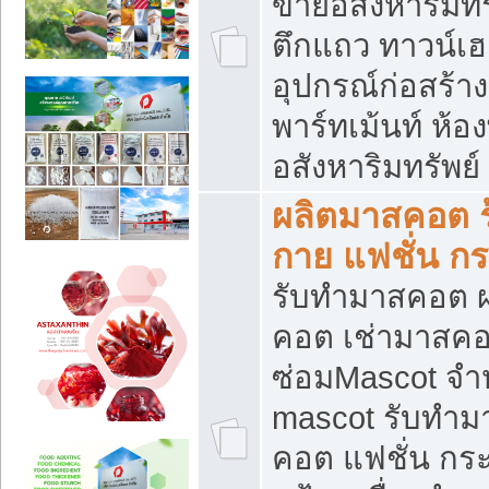
ขายอสังหาริมทร
ตึกแถว ทาวน์เฮาส
อุปกรณ์ก่อสร้าง
พาร์ทเม้นท์ ห้อง
อสังหาริมทรัพย์
ผลิตมาสคอต ร้
กาย แฟชั่น กระ
รับทำมาสคอต ผ
คอต เช่ามาสคอ
ซ่อมMascot จำห
mascot รับทำม
คอต แฟชั่น กระเ