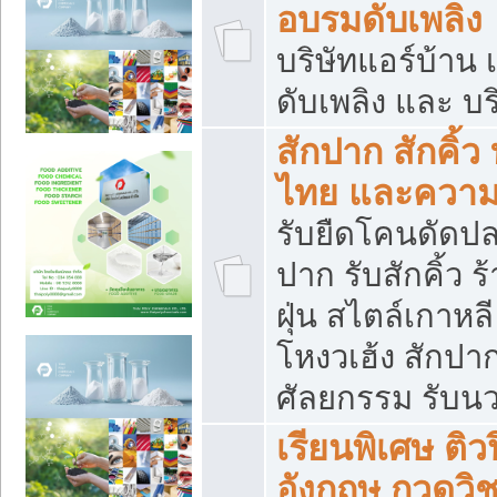
อบรมดับเพลิง
บริษัทแอร์บ้าน 
ดับเพลิง และ บร
สักปาก สักคิ้
ไทย และควา
รับยืดโคนดัดปลา
ปาก รับสักคิ้ว ร
ฝุ่น สไตล์เกาห
โหงวเฮ้ง สักปา
ศัลยกรรม รับน
เรียนพิเศษ ติ
อังกฤษ กวดวิ