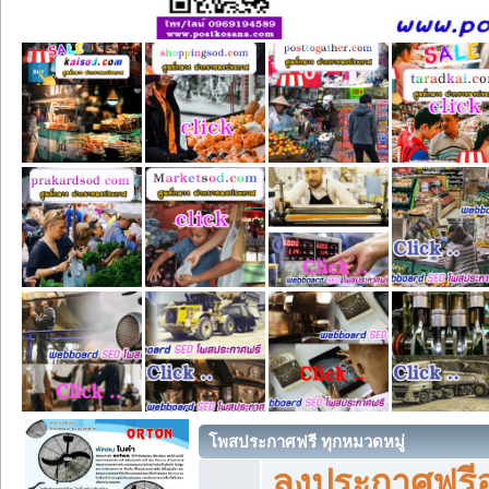
โพสประกาศฟรี ทุกหมวดหมู่
ลงประกาศฟรีอ