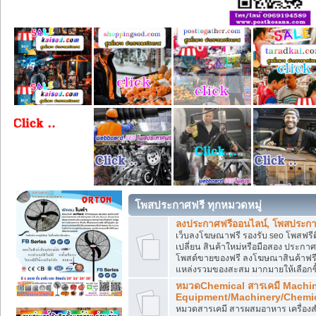
โพสประกาศฟรี ทุกหมวดหมู่
ลงประกาศฟรีออนไลน์, โพสประกา
เว็บลงโฆษณาฟรี รองรับ seo โพสฟรี
เปลี่ยน สินค้าใหม่หรือมือสอง ประ
โพสต์ขายของฟรี ลงโฆษณาสินค้าฟรี
แหล่งรวมของสะสม มากมายให้เลือกซ
หมวดChemical สารเคมี Machi
Equipment/Machinery/Chemi
หมวดสารเคมี สารผสมอาหาร เครื่องสำ