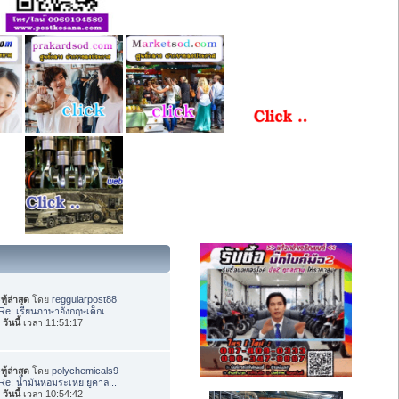
ทู้ล่าสุด
โดย
reggularpost88
Re: เรียนภาษาอังกฤษเด็กเ...
อ
วันนี้
เวลา 11:51:17
ทู้ล่าสุด
โดย
polychemicals9
Re: น้ำมันหอมระเหย ยูคาล...
อ
วันนี้
เวลา 10:54:42