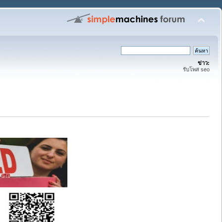
ข่าว:
รับโพส seo