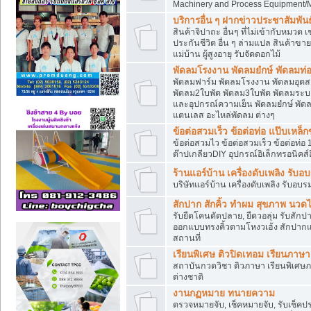
Machinery and Process Equipment/M
บริการอื่น ๆ ฝากข่าวประชาสัมพันธ์
สินค้าจิปาถะ อื่นๆ ที่ไม่เข้ากับหมว
ประกันชีวิต อื่น ๆ ล่ามแปล สินค้าขา
แม่บ้าน ผู้สูงอายุ รับจัดดอกไม้
พัดลมโรงงาน พัดลมยํกษ์ พัดลมท่อ
พัดลมฟาร์ม พัดลมโรงงาน พัดลมอุต
พัดลม2ใบพัด พัดลม3ใบพัด พัดลมระบา
และอุปกรณ์ความเย็น พัดลมยํกษ์ พัด
แตนเลส อะไหล่พัดลม ต่างๆ
ข้อต่อสวมเร็ว ข้อต่อท่อ แป๊บเหล
ข้อต่อสวมไว ข้อต่อสวมเร็ว ข้อต่อท่อ 
ต๊าปเกลียวDIY อุปกรณ์อิเล็กทรอนิคส์อ
ร้านแอร์บ้าน เครื่องดับเพลิง รับอ
บริษัทแอร์บ้าน เครื่องดับเพลิง รับอบร
สักปาก สักคิ้ว ทำผม สุขภาพ น
รับยืดโคนดัดปลาย, ยืดวอลุ่ม รับสักปาก
ออกแบบทรงคิ้วตามโหงวเฮ้ง สักปาก
สถานที่
เรียนพิเศษ ติวปิดเทอม เรียนภาษ
สถาบันกวดวิชา ติวภาษา เรียนพิเศษ
ต่างชาติ
งานกฏหมาย ทนายความ
ตรวจหมายจับ, เช็คหมายจับ, รับเช็ค