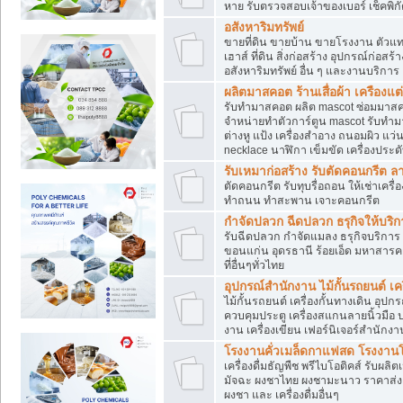
หาย รับตรวจสอบเจ้าของเบอร์ เช็คพิก
อสังหาริมทรัพย์
ขายที่ดิน ขายบ้าน ขายโรงงาน ตัวแท
เฮาส์ ที่ดิน สิ่งก่อสร้าง อุปกรณ์ก่อสร้
อสังหาริมทรัพย์ อื่น ๆ และงานบริการ
ผลิตมาสคอต ร้านเสื่อผ้า เครืองแต่
รับทำมาสคอต ผลิต mascot ซ่อมมาสค
จำหน่ายทำตัวการ์ตูน mascot รับทำมา
ต่างหู แป้ง เครื่องสำอาง ถนอมผิว แ
necklace นาฬิกา เข็มขัด เครื่องประดับ
รับเหมาก่อสร้าง รับตัดคอนกรี
ตัดคอนกรีต รับทุบรื่อถอน ให้เช่าเคร
ทำถนน ทำสะพาน เจาะคอนกรีต
กำจัดปลวก ฉีดปลวก ธรุกิจให้บริก
รับฉีดปลวก กำจัดแมลง ธรุกิจบริการ 
ขอนแก่น อุดรธานี ร้อยเอ็ด มหาสารค
ที่อื่นๆทั่วไทย
อุปกรณ์สำนักงาน ไม้กั้นรถยนต์ เครื
ไม้กั้นรถยนต์ เครื่องกั้นทางเดิน อ
ควบคุมประตู เครื่องสแกนลายนิ้วมือ
งาน เครื่องเขียน เฟอร์นิเจอร์สำนักง
โรงงานคั่วเมล็ดกาแฟสด โรงงานโก
เครื่องดื่มธัญพืช พรีไบโอติคส์ รับผลิ
มัจฉะ ผงชาไทย ผงชามะนาว ราคาส่
ผงชา และ เครื่องดื่มอื่นๆ