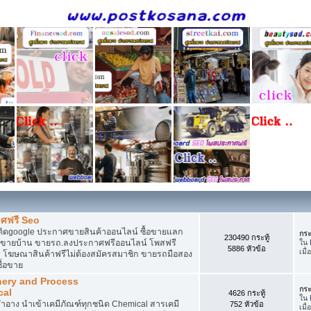
ศฟรี Seo
ติดgoogle ประกาศขายสินค้าออนไลน์ ซื้อขายแลก
กระ
230490 กระทู้
กาศขายบ้าน ขายรถ.ลงประกาศฟรีออนไลน์ โพสฟรี
ใน
5886 หัวข้อ
เมื่
 โฆษณาสินค้าฟรีไม่ต้องสมัครสมาชิก ขายรถมือสอง
ื้อขาย
nery and Process
กระ
cal
4626 กระทู้
ใน
อาง นำเข้าเคมีภัณฑ์ทุกชนิด Chemical สารเคมี
752 หัวข้อ
เมื่