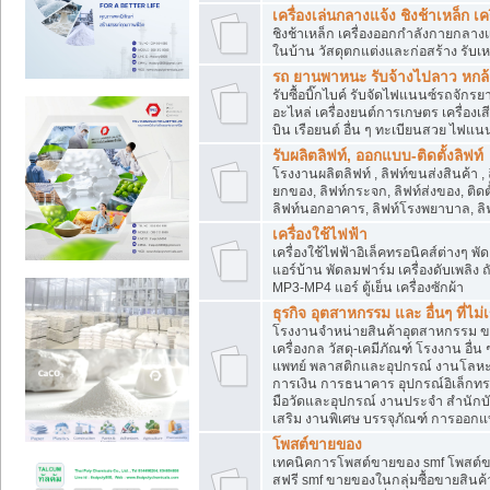
เครื่องเล่นกลางแจ้ง ชิงช้าเหล็ก 
ชิงช้าเหล็ก เครื่องออกกำลังกายกลางแ
ในบ้าน วัสดุตกแต่งและก่อสร้าง รับเห
รถ ยานพาหนะ รับจ้างไปลาว หกล้อ ส
รับซื้อบิ๊กไบค์ รับจัดไฟแนนซ์รถจัก
อะไหล่ เครื่องยนต์การเกษตร เครื่องเ
บิน เรือยนต์ อื่น ๆ ทะเบียนสวย ไฟแนนซ
รับผลิตลิฟท์, ออกแบบ-ติดตั้งลิฟท์
โรงงานผลิตลิฟท์ , ลิฟท์ขนส่งสินค้า ,
ยกของ, ลิฟท์กระจก, ลิฟท์ส่งของ, ติดต
ลิฟท์นอกอาคาร, ลิฟท์โรงพยาบาล, ลิฟ
เครื่องใช้ไฟฟ้า
เครื่องใช้ไฟฟ้าอิเล็คทรอนิคส์ต่าง
แอร์บ้าน พัดลมฟาร์ม เครื่องดับเพลิง
MP3-MP4 แอร์ ตู้เย็น เครื่องซักผ้า
ธุรกิจ อุตสาหกรรม และ อื่นๆ ที่ไม
โรงงานจำหน่ายสินค้าอุตสาหกรรม ขาย
เครื่องกล วัสดุ-เคมีภัณฑ์ โรงงาน อื่
แพทย์ พลาสติกและอุปกรณ์ งานโลหะ 
การเงิน การธนาคาร อุปกรณ์อิเล็กทรอ
มือวัดและอุปกรณ์ งานประจำ สำนักบัญ
เสริม งานพิเศษ บรรจุภัณฑ์ การออก
โพสต์ขายของ
เทคนิคการโพสต์ขายของ smf โพสต์
สฟรี smf ขายของในกลุ่มซื้อขายสินค