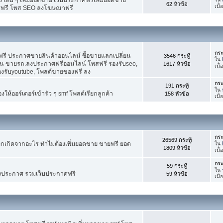
62 หัวข้อ
เมื
ศฟรี โพส SEO ลงโฆษณาฟรี
กระ
รี ประกาศขายสินค้าออนไลน์ ซื้อขายแลกเปลี่ยน
3546 กระทู้
ใน
าน ขายรถ.ลงประกาศฟรีออนไลน์ โพสฟรี รองรับseo,
1617 หัวข้อ
เมื
องรับyoutube, โพสต์ขายของฟรี ลง
กระ
191 กระทู้
ใน
ห้ออร์เดอร์เข้ารัว ๆ smf โพสต์เรียกลูกค้า
158 หัวข้อ
เมื
กระ
26569 กระทู้
กเกิดจากอะไร ทำไมต้องเพิ่มยอดขาย ขายฟรี ยอด
ใน
1809 หัวข้อ
เมื
กระ
59 กระทู้
ใน
งประกาศ รวมเว็บประกาศฟรี
59 หัวข้อ
เมื