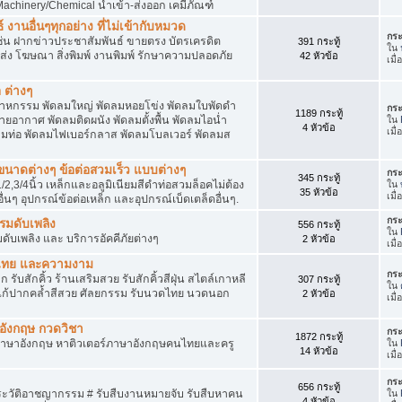
achinery/Chemical นำเข้า-ส่งออก เคมีภัณฑ์
 งานอื่นๆทุกอย่าง ที่ไม่เข้ากับหมวด
กระ
ด เช่น ฝากข่าวประชาสัมพันธ์ ขายตรง บัตรเครดิต
391 กระทู้
ใน
ยส่ง โฆษณา สิ่งพิมพ์ งานพิมพ์ รักษาความปลอดภัย
42 หัวข้อ
เมื
 ต่างๆ
สาหกรรม พัดลมใหญ่ พัดลมหอยโข่ง พัดลมใบพัดดำ
กระ
1189 กระทู้
ยอากาศ พัดลมติดผนัง พัดลมตั้งพื้น พัดลมไอน่ำ
ใน
4 หัวข้อ
เมื
ลมท่อ พัดลมไฟเบอร์กลาส พัดลมโบลเวอร์ พัดลมส
็กขนาดต่างๆ ข้อต่อสวมเร็ว แบบต่างๆ
กระ
345 กระทู้
1/2,3/4นิ้ว เหล็กและอลูมิเนียมสีดำท่อสวมล็อคไม่ต้อง
ใน
35 หัวข้อ
เมื
ื่นๆ อุปกรณ์ข้อต่อเหล็ก และอุปกรณ์เบ็ดเตล็ดอื่นๆ.
กระ
บรมดับเพลิง
556 กระทู้
ใน
มดับเพลิง และ บริการอัคคีภัยต่างๆ
2 หัวข้อ
เมื
วดไทย และความงาม
กระ
 รับสักคิ้ว ร้านเสริมสวย รับสักคิ้วสีฝุ่น สไตล์เกาหลี
307 กระทู้
ใน
แก้ปากคล้ำสีสวย ศัลยกรรม รับนวดไทย นวดนอก
2 หัวข้อ
เมื
าอังกฤษ กวดวิชา
กระ
1872 กระทู้
ภาษาอังกฤษ หาติวเตอร์ภาษาอังกฤษคนไทยและครู
ใน
14 หัวข้อ
เมื่
กระ
656 กระทู้
ประวัติอาชญากรรม # รับสืบงานหมายจับ รับสืบหาคน
ใน
4 หัวข้อ