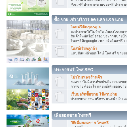
Post ฟรี ประกาศขายของฟรี ประกา
ซื้อ ขาย เช่า บริการ ลด แลก แจก แถม
โพสฟรีติดgoogle
ลงประกาศได้ไม่จำกัด เว็บลงโฆษณาฟ
สินค้าใหม่หรือมือสอง ประกาศขายบ้
โพสฟรีติดgoogle เวบบอร์ดโพสฟรี ร
โพสต์เรียกลูกค้า
แคปชั่นแม่ค้าออนไลน์ โพสฟรี ขายของใ
ประกาศฟรี โพส SEO
โปรโมทเพจร้านค้า
ยอดขายไม่ดีควรทำอย่างไร ยอดขายต
การขาย คืออะไร กลยุทธ์เพิ่มยอดขาย
เว็บบอร์ดซื้อขาย ใช้งานง่าย
ประกาศหางาน บริการ แนะนำเว็บ ล
เพิ่มยอดขาย โพสฟรี
วิธีเพิ่มยอดขาย โพสฟรี