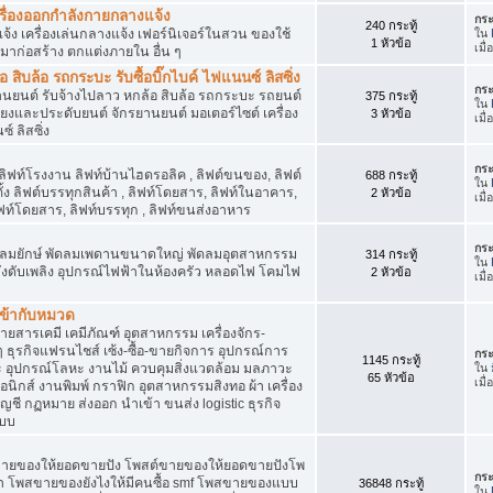
เครื่องออกกำลังกายกลางแจ้ง
กระ
240 กระทู้
จ้ง เครื่องเล่นกลางแจ้ง เฟอร์นิเจอร์ในสวน ของใช้
ใน
1 หัวข้อ
เมื
มาก่อสร้าง ตกแต่งภายใน อื่น ๆ
ิบล้อ รถกระบะ รับซื้อบิ๊กไบค์ ไฟแนนซ์ ลิสซิ่ง
กระ
รยานยนต์ รับจ้างไปลาว หกล้อ สิบล้อ รถกระบะ รถยนต์
375 กระทู้
ใน
สียงและประดับยนต์ จักรยานยนต์ มอเตอร์ไซต์ เครื่อง
3 หัวข้อ
เมื
์ ลิสซิ่ง
กระ
 ลิฟท์โรงงาน ลิฟท์บ้านไฮดรอลิค , ลิฟต์ขนของ, ลิฟต์
688 กระทู้
ใน
ั้ง ลิฟต์บรรทุกสินค้า , ลิฟท์โดยสาร, ลิฟท์ในอาคาร,
2 หัวข้อ
เมื
ท์โดยสาร, ลิฟท์บรรทุก , ลิฟท์ขนส่งอาหาร
กระ
ๆ พัดลมยักษ์ พัดลมเพดานขนาดใหญ่ พัดลมอุตสาหกรรม
314 กระทู้
ใน
 ถังดับเพลิง อุปกรณ์ไฟฟ้าในห้องครัว หลอดไฟ โคมไฟ
2 หัวข้อ
เมื
่เข้ากับหมวด
สารเคมี เคมีภัณฑ์ อุตสาหกรรม เครื่องจักร-
น ๆ ธุรกิจแฟรนไชส์ เซ้ง-ซื้อ-ขายกิจการ อุปกรณ์การ
กระ
1145 กระทู้
อุปกรณ์โลหะ งานไม้ ควบคุมสิ่งแวดล้อม มลภาวะ
ใน
65 หัวข้อ
เมื
นิกส์ งานพิมพ์ กราฟิก อุตสาหกรรมสิงทอ ผ้า เครื่อง
ชี กฏหมาย ส่งออก นำเข้า ขนส่ง logistic ธุรกิจ
แบบ
ขายของให้ยอดขายปัง โพสต์ขายของให้ยอดขายปังโพ
กระ
้า โพสขายของยังไงให้มีคนซื้อ smf โพสขายของแบบ
36848 กระทู้
ใน