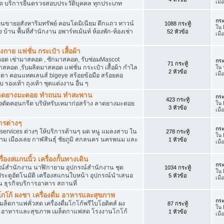
เมื
ัด บริการยื่นตรวจสอบประวัติบุคคล ทุกประเภท
กระ
นขายอสังหาริมทรัพย์ คอนโดมิเนียม ตึกแถว ทาวน์
1088 กระทู้
ใน
าง บ้าน พื้นที่สำนักงาน อพาร์ทเม้นท์ ห้องพัก-ห้องเช่า
52 หัวข้อ
เมื่
งกาย แฟชั่น กระเป๋า เสื้อผ้า
อต เช่ามาสคอต , ซักมาสคอต, รับซ่อมMascot
กระ
71 กระทู้
สคอต ,รับผลิตมาสคอต แฟชั่น กระเป๋า เสื้อผ้า กำไล
ใน
2 หัวข้อ
เมื
ว่นตา คอนแทคเลนส์ bigeye สร้อยข้อมือ สร้อยคอ
 รองเท้า ถุงเท้า ชุดแต่งงาน อื่น ๆ
ต ลาดยางมะตอย ทำถนน ทำสะพาน
กระ
423 กระทู้
ื่องตัดคอนกรีต บริษัทรับเหมาก่อสร้าง ลาดยางมะตอย
ใน
3 หัวข้อ
เมื
ารต่างๆ
กระ
services ต่างๆ ให้บริการด้านๆ มด หนู แมลงสาบ ใน
278 กระทู้
ใน
าม เมืองเลย กาฬสินธุ์ ชัยภูมิ สกลนคร นครพนม และ
1 หัวข้อ
เมื
่องสแกนนิ้ว เครื่องกั้นทางเดิน
กระ
ุปกรณ์สำนักงาน นาฬิกายาม อุปกรณ์สำนักงาน ชุด
1034 กระทู้
ใน
 ประตูอัตโนมัติ เครืองสแกนใบหน้า อุปกรณ์นำเสนอ
5 หัวข้อ
เมื
าน ธุรกิจบริการอาคาร สถานที่
โก้ ผงชา เครื่องดื่ม อาหารและสุขภาพ
กระ
ตเมล็ดกาแฟคั่วสด เครื่องดื่มโกโก้พรีไบโอติคส์ ผง
87 กระทู้
ใน
ง อาหารและสุขภาพ เมล็ดกาแฟสด โรงงานโกโก้
1 หัวข้อ
เมื