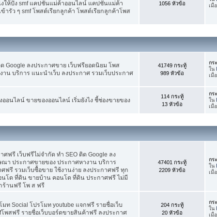
ห้ปัง smf แคปชั่นแม่ค้าออนไลน์ แคปชั่นแม่ค้า
1056 หัวข้อ
เมื
้ารัว ๆ smf โพสต์เรียกลูกค้า โพสต์เรียกลูกค้าโพส
กระ
ติด Google ลงประกาศขาย เว็บฟรียอดนิยม โพส
41749 กระทู้
ใน
น บริการ แนะนำเว็บ ลงประกาศ รวมเว็บประกาศ
989 หัวข้อ
เมื
กระ
114 กระทู้
อนไลน์ ขายของออนไลน์ เริ่มยังไง ชี้ช่องขายของ
ใน
13 หัวข้อ
เมื
ฟรี เว็บฟรีไม่จำกัด ทำ SEO ติด Google ลง
กระ
ฆษณา ประกาศขายของ ประกาศหางาน บริการ
47401 กระทู้
ใน
รี รวมเว็บซื้อขาย ใช้งานง่าย ลงประกาศฟรี ทุก
2209 หัวข้อ
เมื
อนโด ที่ดิน ขายบ้าน คอนโด ที่ดิน ประกาศฟรี ไม่มี
กร้านฟรี โพ ส ฟรี
กระ
โมท Social โปรโมท youtube แจกฟรี รายชื่อเว็บ
204 กระทู้
ใน
fโพสฟรี รายชื่อเว็บบอร์ดขายสินค้าฟรี ลงประกาศ
20 หัวข้อ
เมื