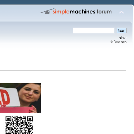
ข่าว:
รับโพส seo