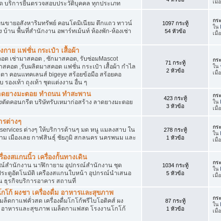
เมื
ัด บริการยื่นตรวจสอบประวัติบุคคล ทุกประเภท
กระ
นขายอสังหาริมทรัพย์ คอนโดมิเนียม ตึกแถว ทาวน์
1097 กระทู้
ใน
าง บ้าน พื้นที่สำนักงาน อพาร์ทเม้นท์ ห้องพัก-ห้องเช่า
54 หัวข้อ
เมื
งกาย แฟชั่น กระเป๋า เสื้อผ้า
อต เช่ามาสคอต , ซักมาสคอต, รับซ่อมMascot
กระ
71 กระทู้
สคอต ,รับผลิตมาสคอต แฟชั่น กระเป๋า เสื้อผ้า กำไล
ใน
2 หัวข้อ
เมื
ว่นตา คอนแทคเลนส์ bigeye สร้อยข้อมือ สร้อยคอ
 รองเท้า ถุงเท้า ชุดแต่งงาน อื่น ๆ
ต ลาดยางมะตอย ทำถนน ทำสะพาน
กระ
423 กระทู้
ื่องตัดคอนกรีต บริษัทรับเหมาก่อสร้าง ลาดยางมะตอย
ใน
3 หัวข้อ
เมื
ารต่างๆ
กระ
services ต่างๆ ให้บริการด้านๆ มด หนู แมลงสาบ ใน
278 กระทู้
ใน
าม เมืองเลย กาฬสินธุ์ ชัยภูมิ สกลนคร นครพนม และ
1 หัวข้อ
เมื
่องสแกนนิ้ว เครื่องกั้นทางเดิน
กระ
ุปกรณ์สำนักงาน นาฬิกายาม อุปกรณ์สำนักงาน ชุด
1034 กระทู้
ใน
 ประตูอัตโนมัติ เครืองสแกนใบหน้า อุปกรณ์นำเสนอ
5 หัวข้อ
เมื
าน ธุรกิจบริการอาคาร สถานที่
โก้ ผงชา เครื่องดื่ม อาหารและสุขภาพ
กระ
ตเมล็ดกาแฟคั่วสด เครื่องดื่มโกโก้พรีไบโอติคส์ ผง
87 กระทู้
ใน
ง อาหารและสุขภาพ เมล็ดกาแฟสด โรงงานโกโก้
1 หัวข้อ
เมื