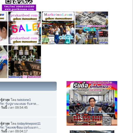
ทู้ล่าสุด
โดย
twistone1
Re: รับปูยางมะตอย รับลาด...
อ
วันนี้
เวลา 09:54:45
ทู้ล่าสุด
โดย
todaytimepost11
Re: โพแทสเซียมเปอร์แมงกา...
อ
วันนี้
เวลา 09:04:17