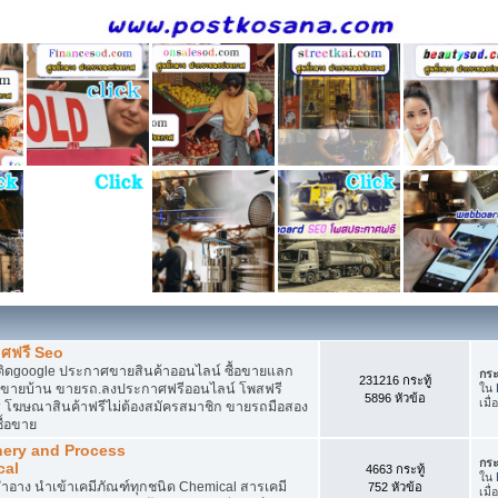
ศฟรี Seo
ติดgoogle ประกาศขายสินค้าออนไลน์ ซื้อขายแลก
กระ
231216 กระทู้
กาศขายบ้าน ขายรถ.ลงประกาศฟรีออนไลน์ โพสฟรี
ใน
5896 หัวข้อ
เมื่
 โฆษณาสินค้าฟรีไม่ต้องสมัครสมาชิก ขายรถมือสอง
ื้อขาย
nery and Process
กระ
cal
4663 กระทู้
ใน
อาง นำเข้าเคมีภัณฑ์ทุกชนิด Chemical สารเคมี
752 หัวข้อ
เมื่