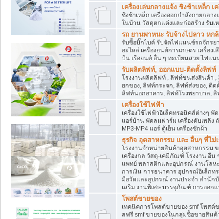
เครื่องเล่นกลางแจ้ง ชิงช้าเหล็ก 
ชิงช้าเหล็ก เครื่องออกกำลังกายกลางแ
ในบ้าน วัสดุตกแต่งและก่อสร้าง รับเห
รถ ยานพาหนะ รับจ้างไปลาว หกล้อ ส
รับซื้อบิ๊กไบค์ รับจัดไฟแนนซ์รถจัก
อะไหล่ เครื่องยนต์การเกษตร เครื่องเ
บิน เรือยนต์ อื่น ๆ ทะเบียนสวย ไฟแนนซ
รับผลิตลิฟท์, ออกแบบ-ติดตั้งลิฟท์
โรงงานผลิตลิฟท์ , ลิฟท์ขนส่งสินค้า ,
ยกของ, ลิฟท์กระจก, ลิฟท์ส่งของ, ติดต
ลิฟท์นอกอาคาร, ลิฟท์โรงพยาบาล, ลิฟ
เครื่องใช้ไฟฟ้า
เครื่องใช้ไฟฟ้าอิเล็คทรอนิคส์ต่าง
แอร์บ้าน พัดลมฟาร์ม เครื่องดับเพลิง
MP3-MP4 แอร์ ตู้เย็น เครื่องซักผ้า
ธุรกิจ อุตสาหกรรม และ อื่นๆ ที่ไม
โรงงานจำหน่ายสินค้าอุตสาหกรรม ขาย
เครื่องกล วัสดุ-เคมีภัณฑ์ โรงงาน อื่
แพทย์ พลาสติกและอุปกรณ์ งานโลหะ 
การเงิน การธนาคาร อุปกรณ์อิเล็กทรอ
มือวัดและอุปกรณ์ งานประจำ สำนักบัญ
เสริม งานพิเศษ บรรจุภัณฑ์ การออก
โพสต์ขายของ
เทคนิคการโพสต์ขายของ smf โพสต์
สฟรี smf ขายของในกลุ่มซื้อขายสินค