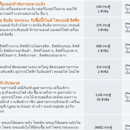
เครื่องออกกำลังกายกลางแจ้ง
กระ
240 กระทู้
จ้ง เครื่องเล่นกลางแจ้ง เฟอร์นิเจอร์ในสวน ของใช้
ใน
1 หัวข้อ
เมื
มาก่อสร้าง ตกแต่งภายใน อื่น ๆ
ิบล้อ รถกระบะ รับซื้อบิ๊กไบค์ ไฟแนนซ์ ลิสซิ่ง
กระ
รยานยนต์ รับจ้างไปลาว หกล้อ สิบล้อ รถกระบะ รถยนต์
375 กระทู้
ใน
สียงและประดับยนต์ จักรยานยนต์ มอเตอร์ไซต์ เครื่อง
3 หัวข้อ
เมื
์ ลิสซิ่ง
กระ
 ลิฟท์โรงงาน ลิฟท์บ้านไฮดรอลิค , ลิฟต์ขนของ, ลิฟต์
688 กระทู้
ใน
ั้ง ลิฟต์บรรทุกสินค้า , ลิฟท์โดยสาร, ลิฟท์ในอาคาร,
2 หัวข้อ
เมื
ท์โดยสาร, ลิฟท์บรรทุก , ลิฟท์ขนส่งอาหาร
กระ
ๆ พัดลมยักษ์ พัดลมเพดานขนาดใหญ่ พัดลมอุตสาหกรรม
314 กระทู้
ใน
 ถังดับเพลิง อุปกรณ์ไฟฟ้าในห้องครัว หลอดไฟ โคมไฟ
2 หัวข้อ
เมื
่เข้ากับหมวด
สารเคมี เคมีภัณฑ์ อุตสาหกรรม เครื่องจักร-
น ๆ ธุรกิจแฟรนไชส์ เซ้ง-ซื้อ-ขายกิจการ อุปกรณ์การ
กระ
1145 กระทู้
อุปกรณ์โลหะ งานไม้ ควบคุมสิ่งแวดล้อม มลภาวะ
ใน
65 หัวข้อ
เมื
นิกส์ งานพิมพ์ กราฟิก อุตสาหกรรมสิงทอ ผ้า เครื่อง
ชี กฏหมาย ส่งออก นำเข้า ขนส่ง logistic ธุรกิจ
แบบ
ขายของให้ยอดขายปัง โพสต์ขายของให้ยอดขายปังโพ
กระ
้า โพสขายของยังไงให้มีคนซื้อ smf โพสขายของแบบ
36852 กระทู้
ใน