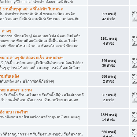
achinery/Chemical นำเข้า-ส่งออก เคมีภัณฑ์
 งานอื่นๆทุกอย่าง ที่ไม่เข้ากับหมวด
กระ
ด เช่น ฝากข่าวประชาสัมพันธ์ ขายตรง บัตรเครดิต
393 กระทู้
ใน
ยส่ง โฆษณา สิ่งพิมพ์ งานพิมพ์ รักษาความปลอดภัย
42 หัวข้อ
เมื
 ต่างๆ
สาหกรรม พัดลมใหญ่ พัดลมหอยโข่ง พัดลมใบพัดดำ
กระ
1191 กระทู้
ยอากาศ พัดลมติดผนัง พัดลมตั้งพื้น พัดลมไอน่ำ
ใน
4 หัวข้อ
เมื
ลมท่อ พัดลมไฟเบอร์กลาส พัดลมโบลเวอร์ พัดลมส
็กขนาดต่างๆ ข้อต่อสวมเร็ว แบบต่างๆ
กระ
346 กระทู้
1/2,3/4นิ้ว เหล็กและอลูมิเนียมสีดำท่อสวมล็อคไม่ต้อง
ใน
36 หัวข้อ
เมื
ื่นๆ อุปกรณ์ข้อต่อเหล็ก และอุปกรณ์เบ็ดเตล็ดอื่นๆ.
กระ
บรมดับเพลิง
556 กระทู้
ใน
มดับเพลิง และ บริการอัคคีภัยต่างๆ
2 หัวข้อ
เมื
วดไทย และความงาม
กระ
 รับสักคิ้ว ร้านเสริมสวย รับสักคิ้วสีฝุ่น สไตล์เกาหลี
307 กระทู้
ใน
แก้ปากคล้ำสีสวย ศัลยกรรม รับนวดไทย นวดนอก
2 หัวข้อ
เมื
าอังกฤษ กวดวิชา
กระ
1884 กระทู้
ภาษาอังกฤษ หาติวเตอร์ภาษาอังกฤษคนไทยและครู
ใน
14 หัวข้อ
เมื
กระ
656 กระทู้
ประวัติอาชญากรรม # รับสืบงานหมายจับ รับสืบหาคน
ใน
4 หัวข้อ