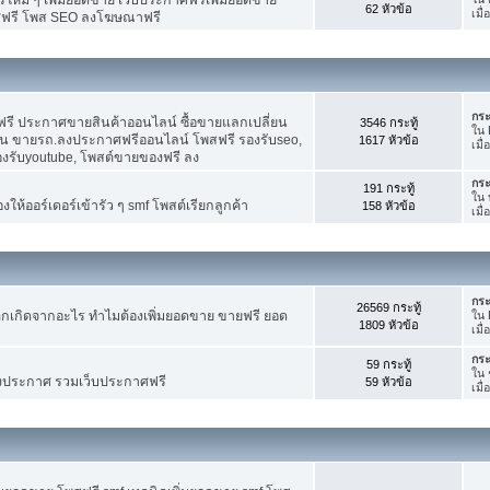
62 หัวข้อ
เมื
ศฟรี โพส SEO ลงโฆษณาฟรี
กระ
รี ประกาศขายสินค้าออนไลน์ ซื้อขายแลกเปลี่ยน
3546 กระทู้
ใน
าน ขายรถ.ลงประกาศฟรีออนไลน์ โพสฟรี รองรับseo,
1617 หัวข้อ
เมื
องรับyoutube, โพสต์ขายของฟรี ลง
กระ
191 กระทู้
ใน
ห้ออร์เดอร์เข้ารัว ๆ smf โพสต์เรียกลูกค้า
158 หัวข้อ
เมื
กระ
26569 กระทู้
กเกิดจากอะไร ทำไมต้องเพิ่มยอดขาย ขายฟรี ยอด
ใน
1809 หัวข้อ
เมื
กระ
59 กระทู้
ใน
งประกาศ รวมเว็บประกาศฟรี
59 หัวข้อ
เมื