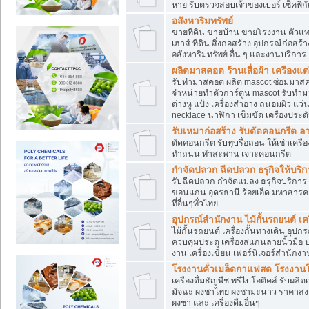
หาย รับตรวจสอบเจ้าของเบอร์ เช็คพิก
อสังหาริมทรัพย์
ขายที่ดิน ขายบ้าน ขายโรงงาน ตัวแท
เฮาส์ ที่ดิน สิ่งก่อสร้าง อุปกรณ์ก่อสร้
อสังหาริมทรัพย์ อื่น ๆ และงานบริการ
ผลิตมาสคอต ร้านเสื่อผ้า เครืองแต่
รับทำมาสคอต ผลิต mascot ซ่อมมาสค
จำหน่ายทำตัวการ์ตูน mascot รับทำมา
ต่างหู แป้ง เครื่องสำอาง ถนอมผิว แ
necklace นาฬิกา เข็มขัด เครื่องประดับ
รับเหมาก่อสร้าง รับตัดคอนกรี
ตัดคอนกรีต รับทุบรื่อถอน ให้เช่าเคร
ทำถนน ทำสะพาน เจาะคอนกรีต
กำจัดปลวก ฉีดปลวก ธรุกิจให้บริก
รับฉีดปลวก กำจัดแมลง ธรุกิจบริการ 
ขอนแก่น อุดรธานี ร้อยเอ็ด มหาสารค
ที่อื่นๆทั่วไทย
อุปกรณ์สำนักงาน ไม้กั้นรถยนต์ เครื
ไม้กั้นรถยนต์ เครื่องกั้นทางเดิน อ
ควบคุมประตู เครื่องสแกนลายนิ้วมือ
งาน เครื่องเขียน เฟอร์นิเจอร์สำนักง
โรงงานคั่วเมล็ดกาแฟสด โรงงานโก
เครื่องดื่มธัญพืช พรีไบโอติคส์ รับผลิ
มัจฉะ ผงชาไทย ผงชามะนาว ราคาส่
ผงชา และ เครื่องดื่มอื่นๆ