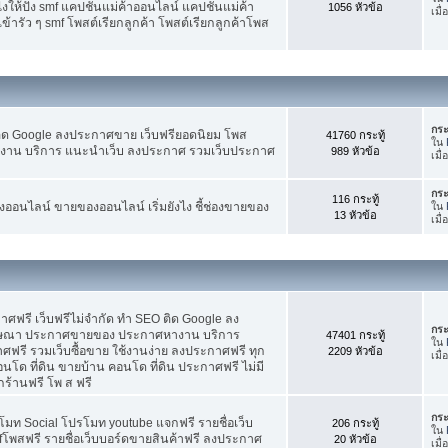
ห้ปัง smf แคปชั่นแม่ค้าออนไลน์ แคปชั่นแม่ค้า
1056 หัวข้อ
เมื
้ารัว ๆ smf โพสต์เรียกลูกค้า โพสต์เรียกลูกค้าโพส
กระ
ติด Google ลงประกาศขาย เว็บฟรียอดนิยม โพส
41760 กระทู้
ใน
น บริการ แนะนำเว็บ ลงประกาศ รวมเว็บประกาศ
989 หัวข้อ
เมื
กระ
116 กระทู้
อนไลน์ ขายของออนไลน์ เริ่มยังไง ชี้ช่องขายของ
ใน
13 หัวข้อ
เมื
ฟรี เว็บฟรีไม่จำกัด ทำ SEO ติด Google ลง
กระ
ฆษณา ประกาศขายของ ประกาศหางาน บริการ
47401 กระทู้
ใน
รี รวมเว็บซื้อขาย ใช้งานง่าย ลงประกาศฟรี ทุก
2209 หัวข้อ
เมื
อนโด ที่ดิน ขายบ้าน คอนโด ที่ดิน ประกาศฟรี ไม่มี
กร้านฟรี โพ ส ฟรี
กระ
โมท Social โปรโมท youtube แจกฟรี รายชื่อเว็บ
206 กระทู้
ใน
fโพสฟรี รายชื่อเว็บบอร์ดขายสินค้าฟรี ลงประกาศ
20 หัวข้อ
เมื