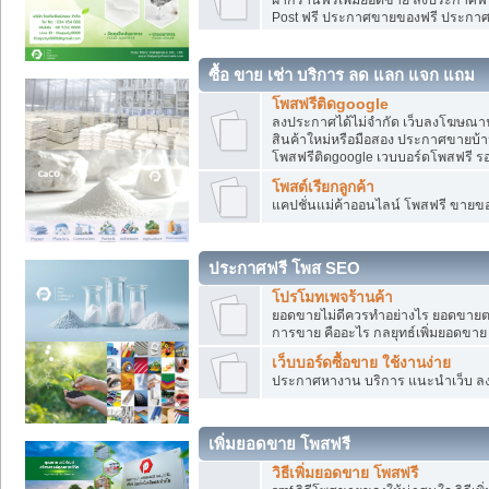
Post ฟรี ประกาศขายของฟรี ประกา
ซื้อ ขาย เช่า บริการ ลด แลก แจก แถม
โพสฟรีติดgoogle
ลงประกาศได้ไม่จำกัด เว็บลงโฆษณาฟ
สินค้าใหม่หรือมือสอง ประกาศขายบ้
โพสฟรีติดgoogle เวบบอร์ดโพสฟรี ร
โพสต์เรียกลูกค้า
แคปชั่นแม่ค้าออนไลน์ โพสฟรี ขายของใ
ประกาศฟรี โพส SEO
โปรโมทเพจร้านค้า
ยอดขายไม่ดีควรทำอย่างไร ยอดขายต
การขาย คืออะไร กลยุทธ์เพิ่มยอดขาย
เว็บบอร์ดซื้อขาย ใช้งานง่าย
ประกาศหางาน บริการ แนะนำเว็บ ล
เพิ่มยอดขาย โพสฟรี
วิธีเพิ่มยอดขาย โพสฟรี