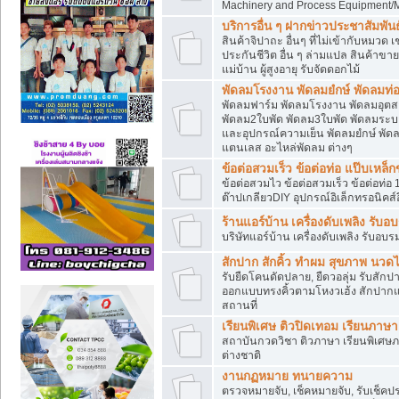
Machinery and Process Equipment/M
บริการอื่น ๆ ฝากข่าวประชาสัมพันธ์
สินค้าจิปาถะ อื่นๆ ที่ไม่เข้ากับหมว
ประกันชีวิต อื่น ๆ ล่ามแปล สินค้าขา
แม่บ้าน ผู้สูงอายุ รับจัดดอกไม้
พัดลมโรงงาน พัดลมยํกษ์ พัดลมท่อ
พัดลมฟาร์ม พัดลมโรงงาน พัดลมอุต
พัดลม2ใบพัด พัดลม3ใบพัด พัดลมระบา
และอุปกรณ์ความเย็น พัดลมยํกษ์ พัด
แตนเลส อะไหล่พัดลม ต่างๆ
ข้อต่อสวมเร็ว ข้อต่อท่อ แป๊บเหล
ข้อต่อสวมไว ข้อต่อสวมเร็ว ข้อต่อท่อ 
ต๊าปเกลียวDIY อุปกรณ์อิเล็กทรอนิคส์อ
ร้านแอร์บ้าน เครื่องดับเพลิง รับอ
บริษัทแอร์บ้าน เครื่องดับเพลิง รับอบร
สักปาก สักคิ้ว ทำผม สุขภาพ น
รับยืดโคนดัดปลาย, ยืดวอลุ่ม รับสักปาก
ออกแบบทรงคิ้วตามโหงวเฮ้ง สักปาก
สถานที่
เรียนพิเศษ ติวปิดเทอม เรียนภาษ
สถาบันกวดวิชา ติวภาษา เรียนพิเศษ
ต่างชาติ
งานกฏหมาย ทนายความ
ตรวจหมายจับ, เช็คหมายจับ, รับเช็ค