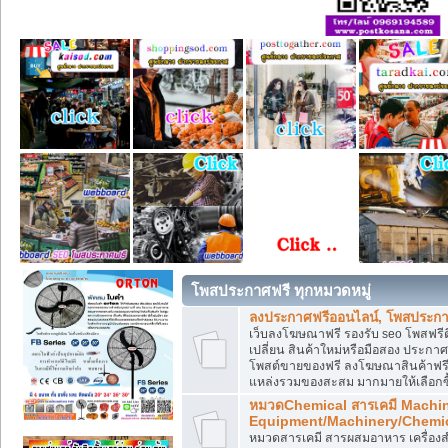
โพสประกาศฟรี ทุกหมวดหมู่
ลงประกาศฟรีออนไลน์, โพสประกา
เว็บลงโฆษณาฟรี รองรับ seo โพสฟรี
เปลี่ยน สินค้าใหม่หรือมือสอง ประ
โพสต์ขายของฟรี ลงโฆษณาสินค้าฟรี
แหล่งรวมของสะสม มากมายให้เลือกซ
หมวดChemical สารเคมี Machi
Equipment/Machinery/Chemi
หมวดสารเคมี สารผสมอาหาร เครื่องสำ