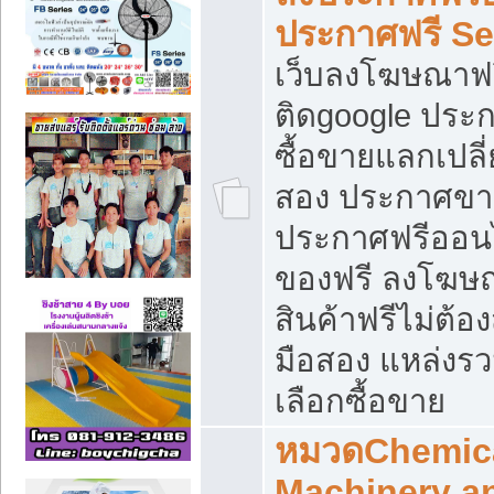
ประกาศฟรี S
เว็บลงโฆษณาฟร
ติดgoogle ประ
ซื้อขายแลกเปลี่
สอง ประกาศขา
ประกาศฟรีออนไ
ของฟรี ลงโฆษ
สินค้าฟรีไม่ต้
มือสอง แหล่งร
เลือกซื้อขาย
หมวดChemica
Machinery a