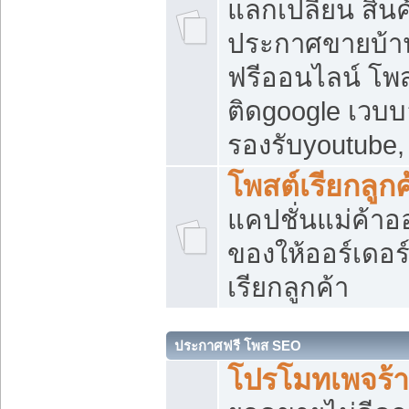
แลกเปลี่ยน สิน
ประกาศขายบ้า
ฟรีออนไลน์ โพส
ติดgoogle เวบบ
รองรับyoutube
โพสต์เรียกลูกค
แคปชั่นแม่ค้าอ
ของให้ออร์เดอร์
เรียกลูกค้า
ประกาศฟรี โพส SEO
โปรโมทเพจร้า