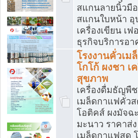
สแกนลายนิ้วมือ 
สแกนใบหน้า อ
เครื่องเขียน เฟ
ธุรกิจบริการอา
โรงงานคั่วเม
โกโก้ ผงชา เค
สุขภาพ
เครื่องดื่มธัญพื
เมล็ดกาแฟคั่วสด
โอติคส์ ผงมัจ
มะนาว ราคาส่
เมล็ดกาแฟสด โ