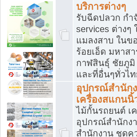
บริการต่างๆ
รับฉีดปลวก กำจ
services ต่างๆ 
แมลงสาบ ในขอน
ร้อยเอ็ด มหาสา
กาฬสินธุ์ ชัยภ
และที่อื่นๆทั่วไ
อุปกรณ์สำนักง
เครื่องสแกนนิ้ว
ไม้กั้นรถยนต์ เค
อุปกรณ์สำนักง
สำนักงาน ชุดคว