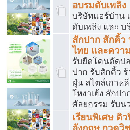
อบรมดับเพลิง
บริษัทแอร์บ้าน 
ดับเพลิง และ บร
สักปาก สักคิ้
ไทย และควา
รับยืดโคนดัดปลา
ปาก รับสักคิ้ว ร
ฝุ่น สไตล์เกาห
โหงวเฮ้ง สักปา
ศัลยกรรม รับน
เรียนพิเศษ ติ
อังกฤษ กวดวิ