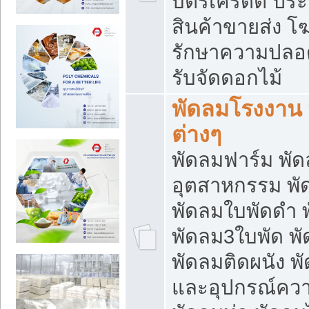
บัตรเครดิต ประก
สินค้าขายส่ง โฆ
รักษาความปลอดภั
รับจัดดอกไม้
พัดลมโรงงาน พ
ต่างๆ
พัดลมฟาร์ม พั
อุตสาหกรรม พั
พัดลมใบพัดดำ 
พัดลม3ใบพัด 
พัดลมติดผนัง พั
และอุปกรณ์ความ