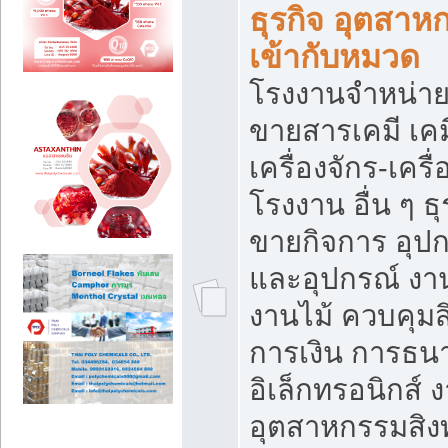
ธุรกิจ อุตสาหก
เข้ากับหมวด
โรงงานจำหน่าย
ขายสารเคมี เค
เครื่องจักร-เครื
โรงงาน อื่น ๆ ธุ
ขายกิจการ อุป
และอุปกรณ์ งา
งานไม้ ควบคุมส
การเงิน การธน
อิเล็กทรอนิกส์ 
อุตสาหกรรมสิงท