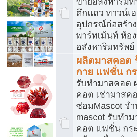
ขายอสังหาริมทร
ตึกแถว ทาวน์เฮาส
อุปกรณ์ก่อสร้าง
พาร์ทเม้นท์ ห้อง
อสังหาริมทรัพย์
ผลิตมาสคอต ร้
กาย แฟชั่น กระ
รับทำมาสคอต ผ
คอต เช่ามาสคอ
ซ่อมMascot จำห
mascot รับทำม
คอต แฟชั่น กระเ