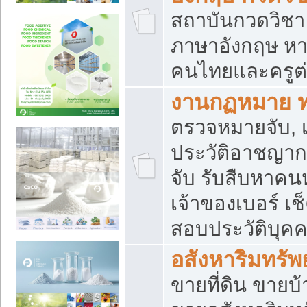
สถาบันกวดวิชา 
ภาษาอังกฤษ หา
คนไทยและครูต่
งานกฏหมาย 
ตรวจหมายจับ, เ
ประวัติอาชญาก
จับ รับสืบหาค
เจ้าของเบอร์ เช
สอบประวัติบุค
อสังหาริมทรัพย
ขายที่ดิน ขาย