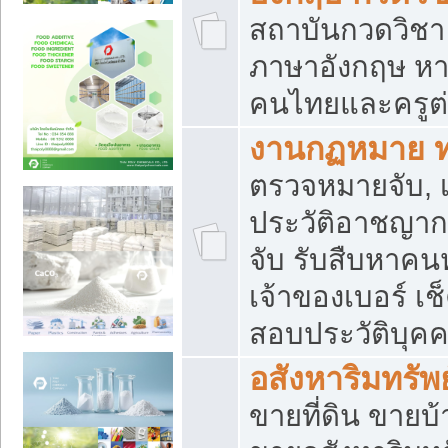
สถาบันกวดวิชา 
ภาษาอังกฤษ หา
คนไทยและครูต่
งานกฏหมาย 
ตรวจหมายจับ, เ
ประวัติอาชญาก
จับ รับสืบหาค
เจ้าของเบอร์ เช
สอบประวัติบุค
อสังหาริมทรัพย
ขายที่ดิน ขาย