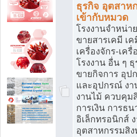
ธุรกิจ อุตสาหก
เข้ากับหมวด
โรงงานจำหน่าย
ขายสารเคมี เค
เครื่องจักร-เครื
โรงงาน อื่น ๆ ธุ
ขายกิจการ อุป
และอุปกรณ์ งา
งานไม้ ควบคุมส
การเงิน การธน
อิเล็กทรอนิกส์ 
อุตสาหกรรมสิงท