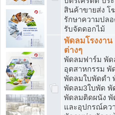
บัตรเครดิต ประก
สินค้าขายส่ง โฆ
รักษาความปลอดภั
รับจัดดอกไม้
พัดลมโรงงาน พ
ต่างๆ
พัดลมฟาร์ม พั
อุตสาหกรรม พั
พัดลมใบพัดดำ 
พัดลม3ใบพัด 
พัดลมติดผนัง พั
และอุปกรณ์ความ