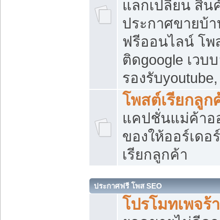
แลกเปลี่ยน สิน
ประกาศขายบ้า
ฟรีออนไลน์ โพส
ติดgoogle เวบบ
รองรับyoutube
โพสต์เรียกลูกค
แคปชั่นแม่ค้าอ
ของให้ออร์เดอร์
เรียกลูกค้า
ประกาศฟรี โพส SEO
โปรโมทเพจร้า