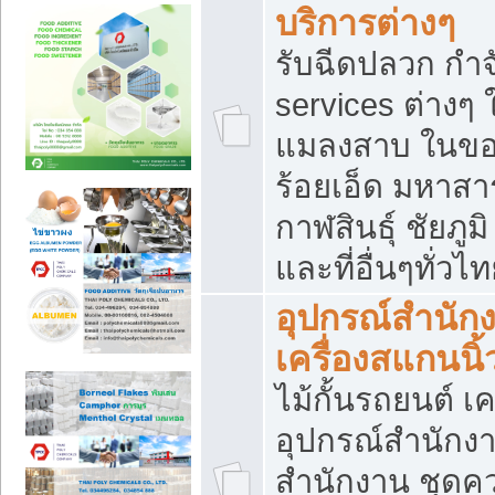
บริการต่างๆ
รับฉีดปลวก กำจ
services ต่างๆ 
แมลงสาบ ในขอน
ร้อยเอ็ด มหาสา
กาฬสินธุ์ ชัยภ
และที่อื่นๆทั่วไ
อุปกรณ์สำนักง
เครื่องสแกนนิ้ว
ไม้กั้นรถยนต์ เค
อุปกรณ์สำนักง
สำนักงาน ชุดคว