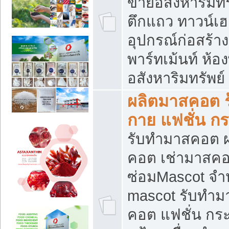
ขายอสังหาริมทร
ตึกแถว ทาวน์เฮาส
อุปกรณ์ก่อสร้าง
พาร์ทเม้นท์ ห้อง
อสังหาริมทรัพย์
ผลิตมาสคอต ร้
กาย แฟชั่น กระ
รับทำมาสคอต ผ
คอต เช่ามาสคอ
ซ่อมMascot จำห
mascot รับทำม
คอต แฟชั่น กระเ