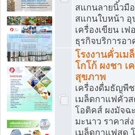
สแกนลายนิ้วมือ 
สแกนใบหน้า อ
เครื่องเขียน เฟ
ธุรกิจบริการอา
โรงงานคั่วเม
โกโก้ ผงชา เค
สุขภาพ
เครื่องดื่มธัญพื
เมล็ดกาแฟคั่วสด
โอติคส์ ผงมัจ
มะนาว ราคาส่
เมล็ดกาแฟสด โ