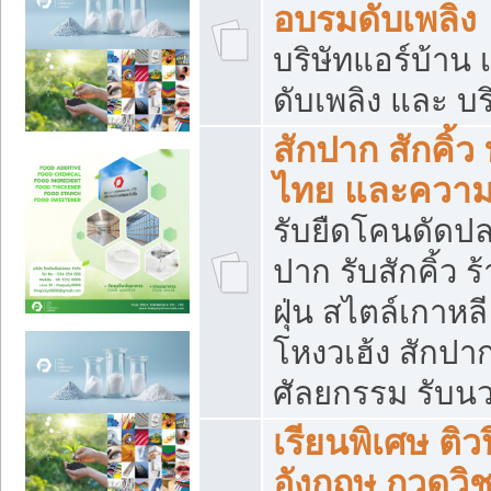
อบรมดับเพลิง
บริษัทแอร์บ้าน 
ดับเพลิง และ บร
สักปาก สักคิ้
ไทย และควา
รับยืดโคนดัดปลา
ปาก รับสักคิ้ว ร
ฝุ่น สไตล์เกาห
โหงวเฮ้ง สักปา
ศัลยกรรม รับน
เรียนพิเศษ ติ
อังกฤษ กวดวิ