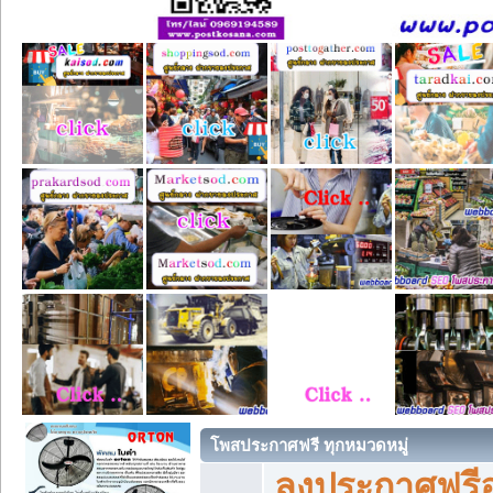
โพสประกาศฟรี ทุกหมวดหมู่
ลงประกาศฟรีอ