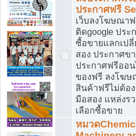
ประกาศฟรี S
เว็บลงโฆษณาฟร
ติดgoogle ประ
ซื้อขายแลกเปลี่
สอง ประกาศขา
ประกาศฟรีออนไ
ของฟรี ลงโฆษ
สินค้าฟรีไม่ต้
มือสอง แหล่งร
เลือกซื้อขาย
หมวดChemica
Machinery a