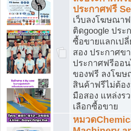
ประกาศฟรี S
เว็บลงโฆษณาฟร
ติดgoogle ประ
ซื้อขายแลกเปลี่
สอง ประกาศขา
ประกาศฟรีออนไ
ของฟรี ลงโฆษ
สินค้าฟรีไม่ต้
มือสอง แหล่งร
เลือกซื้อขาย
หมวดChemica
Machinery a