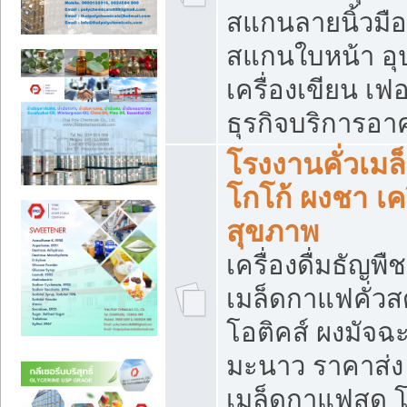
สแกนลายนิ้วมือ 
สแกนใบหน้า อ
เครื่องเขียน เฟ
ธุรกิจบริการอา
โรงงานคั่วเม
โกโก้ ผงชา เค
สุขภาพ
เครื่องดื่มธัญพื
เมล็ดกาแฟคั่วสด
โอติคส์ ผงมัจ
มะนาว ราคาส่
เมล็ดกาแฟสด โ