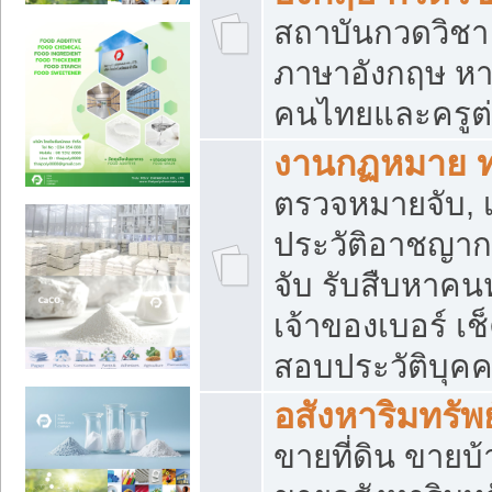
สถาบันกวดวิชา 
ภาษาอังกฤษ หา
คนไทยและครูต่
งานกฏหมาย 
ตรวจหมายจับ, เ
ประวัติอาชญาก
จับ รับสืบหาค
เจ้าของเบอร์ เช
สอบประวัติบุค
อสังหาริมทรัพย
ขายที่ดิน ขาย