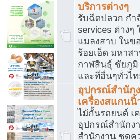
บริการต่างๆ
รับฉีดปลวก กำจ
services ต่างๆ 
แมลงสาบ ในขอน
ร้อยเอ็ด มหาสา
กาฬสินธุ์ ชัยภ
และที่อื่นๆทั่วไ
อุปกรณ์สำนักง
เครื่องสแกนนิ้ว
ไม้กั้นรถยนต์ เค
อุปกรณ์สำนักง
สำนักงาน ชุดคว