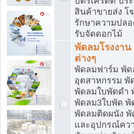
บัตรเครดิต ประก
สินค้าขายส่ง โฆ
รักษาความปลอดภั
รับจัดดอกไม้
พัดลมโรงงาน พ
ต่างๆ
พัดลมฟาร์ม พั
อุตสาหกรรม พั
พัดลมใบพัดดำ 
พัดลม3ใบพัด 
พัดลมติดผนัง พั
และอุปกรณ์ความ