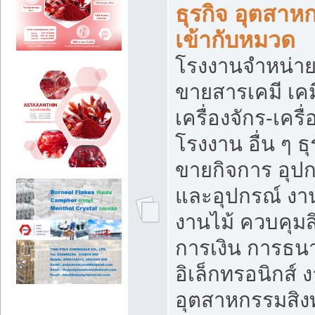
ธุรกิจ อุตสาหก
เข้ากับหมวด
โรงงานจำหน่าย
ขายสารเคมี เค
เครื่องจักร-เครื
โรงงาน อื่น ๆ ธุ
ขายกิจการ อุป
และอุปกรณ์ งา
งานไม้ ควบคุมส
การเงิน การธน
อิเล็กทรอนิกส์ 
อุตสาหกรรมสิงท