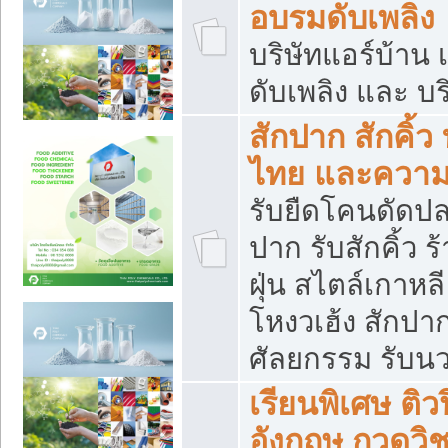
อบรมดับเพลิง
บริษัทแอร์บ้าน 
ดับเพลิง และ บร
สักปาก สักคิ้
ไทย และควา
รับยืดโคนดัดปลา
ปาก รับสักคิ้ว ร
ฝุ่น สไตล์เกาห
โหงวเฮ้ง สักปา
ศัลยกรรม รับน
เรียนพิเศษ ติ
อังกฤษ กวดวิ