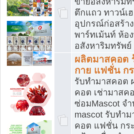
ขายอสังหาริมทร
ตึกแถว ทาวน์เฮาส
อุปกรณ์ก่อสร้าง
พาร์ทเม้นท์ ห้อง
อสังหาริมทรัพย์
ผลิตมาสคอต ร้
กาย แฟชั่น กระ
รับทำมาสคอต ผ
คอต เช่ามาสคอ
ซ่อมMascot จำห
mascot รับทำม
คอต แฟชั่น กระเ