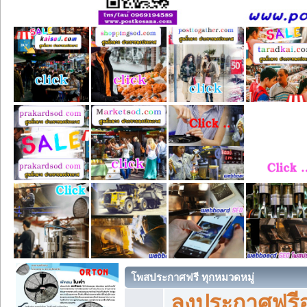
โพสประกาศฟรี ทุกหมวดหมู่
ลงประกาศฟรีอ