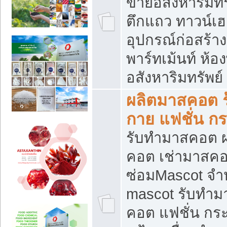
ขายอสังหาริมทร
ตึกแถว ทาวน์เฮาส
อุปกรณ์ก่อสร้าง
พาร์ทเม้นท์ ห้อง
อสังหาริมทรัพย์
ผลิตมาสคอต ร้
กาย แฟชั่น กระ
รับทำมาสคอต ผ
คอต เช่ามาสคอ
ซ่อมMascot จำห
mascot รับทำม
คอต แฟชั่น กระเ