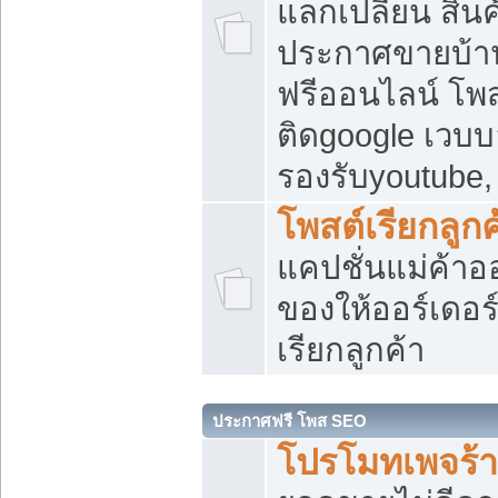
แลกเปลี่ยน สิน
ประกาศขายบ้า
ฟรีออนไลน์ โพส
ติดgoogle เวบบ
รองรับyoutube
โพสต์เรียกลูกค
แคปชั่นแม่ค้าอ
ของให้ออร์เดอร์
เรียกลูกค้า
ประกาศฟรี โพส SEO
โปรโมทเพจร้า