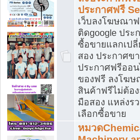
ประกาศฟรี S
เว็บลงโฆษณาฟร
ติดgoogle ประ
ซื้อขายแลกเปลี่
สอง ประกาศขา
ประกาศฟรีออนไ
ของฟรี ลงโฆษ
สินค้าฟรีไม่ต้
มือสอง แหล่งร
เลือกซื้อขาย
หมวดChemica
Machinery a