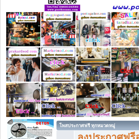
โพสประกาศฟรี ทุกหมวดหมู่
ลงประกาศฟรีอ