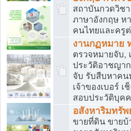
สถาบันกวดวิชา 
ภาษาอังกฤษ หา
คนไทยและครูต่
งานกฏหมาย 
ตรวจหมายจับ, เ
ประวัติอาชญาก
จับ รับสืบหาค
เจ้าของเบอร์ เช
สอบประวัติบุค
อสังหาริมทรัพย
ขายที่ดิน ขาย