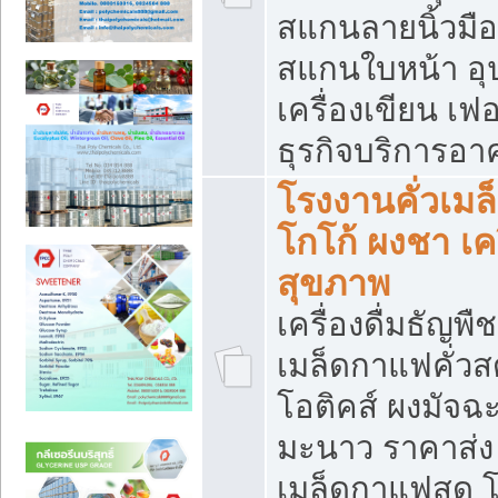
สแกนลายนิ้วมือ 
สแกนใบหน้า อ
เครื่องเขียน เฟ
ธุรกิจบริการอา
โรงงานคั่วเม
โกโก้ ผงชา เค
สุขภาพ
เครื่องดื่มธัญพื
เมล็ดกาแฟคั่วสด
โอติคส์ ผงมัจ
มะนาว ราคาส่
เมล็ดกาแฟสด โ