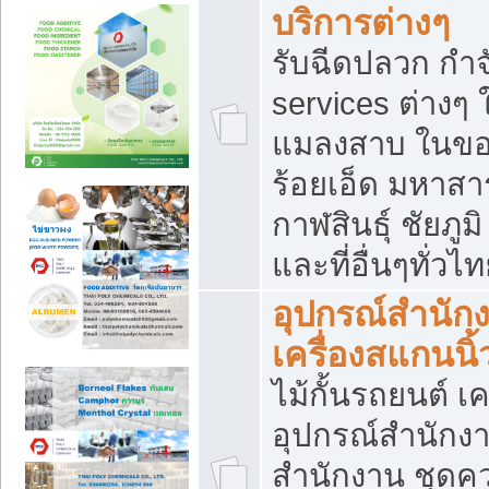
บริการต่างๆ
รับฉีดปลวก กำจ
services ต่างๆ 
แมลงสาบ ในขอน
ร้อยเอ็ด มหาสา
กาฬสินธุ์ ชัยภ
และที่อื่นๆทั่วไ
อุปกรณ์สำนักง
เครื่องสแกนนิ้ว
ไม้กั้นรถยนต์ เค
อุปกรณ์สำนักง
สำนักงาน ชุดคว