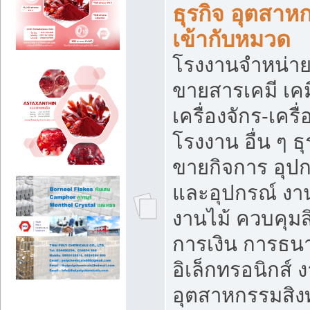
ธุรกิจ อุตสาหก
เข้ากับหมวด
โรงงานจำหน่าย
ขายสารเคมี เค
เครื่องจักร-เครื
โรงงาน อื่น ๆ ธุ
ขายกิจการ อุป
และอุปกรณ์ งา
งานไม้ ควบคุมส
การเงิน การธน
อิเล็กทรอนิกส์ 
อุตสาหกรรมสิงท