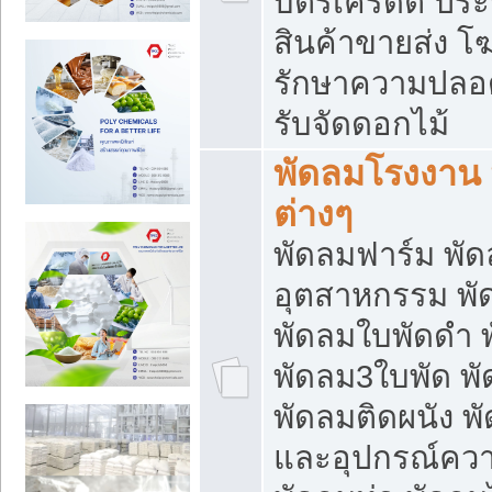
บัตรเครดิต ประก
สินค้าขายส่ง โฆ
รักษาความปลอดภั
รับจัดดอกไม้
พัดลมโรงงาน พ
ต่างๆ
พัดลมฟาร์ม พั
อุตสาหกรรม พั
พัดลมใบพัดดำ 
พัดลม3ใบพัด 
พัดลมติดผนัง พั
และอุปกรณ์ความ