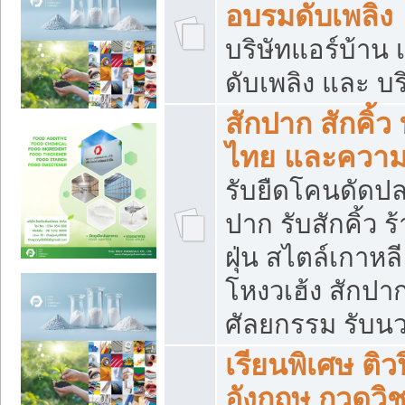
อบรมดับเพลิง
บริษัทแอร์บ้าน 
ดับเพลิง และ บร
สักปาก สักคิ้
ไทย และควา
รับยืดโคนดัดปลา
ปาก รับสักคิ้ว ร
ฝุ่น สไตล์เกาห
โหงวเฮ้ง สักปา
ศัลยกรรม รับน
เรียนพิเศษ ติ
อังกฤษ กวดวิ