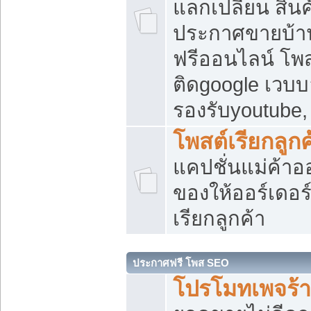
แลกเปลี่ยน สิน
ประกาศขายบ้า
ฟรีออนไลน์ โพส
ติดgoogle เวบบ
รองรับyoutube
โพสต์เรียกลูกค
แคปชั่นแม่ค้าอ
ของให้ออร์เดอร์
เรียกลูกค้า
ประกาศฟรี โพส SEO
โปรโมทเพจร้า