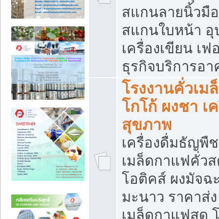
สแกนลายนิ้วมือ 
สแกนใบหน้า อ
เครื่องเขียน เฟ
ธุรกิจบริการอา
โรงงานคั่วเม
โกโก้ ผงชา เค
สุขภาพ
เครื่องดื่มธัญพื
เมล็ดกาแฟคั่วสด
โอติคส์ ผงมัจ
มะนาว ราคาส่
เมล็ดกาแฟสด โ