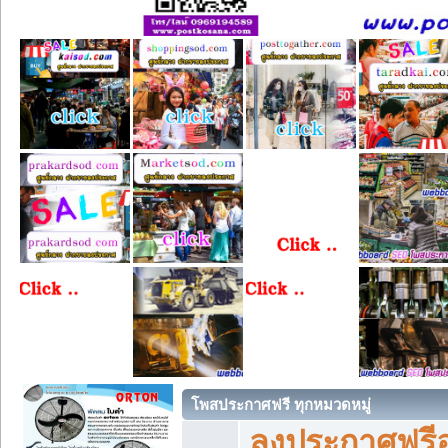
โพสประกาศฟรี ทุกหมวดหมู่
ลงประกาศฟรีอ