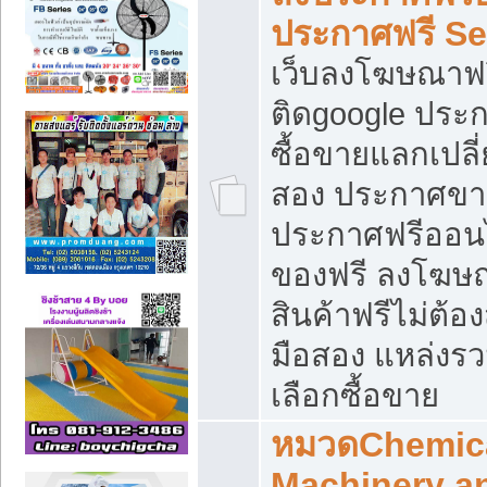
ประกาศฟรี S
เว็บลงโฆษณาฟร
ติดgoogle ประ
ซื้อขายแลกเปลี่
สอง ประกาศขา
ประกาศฟรีออนไ
ของฟรี ลงโฆษ
สินค้าฟรีไม่ต้
มือสอง แหล่งร
เลือกซื้อขาย
หมวดChemica
Machinery a