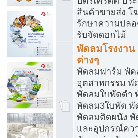
บัตรเครดิต ประก
สินค้าขายส่ง โฆ
รักษาความปลอดภั
รับจัดดอกไม้
พัดลมโรงงาน พ
ต่างๆ
พัดลมฟาร์ม พั
อุตสาหกรรม พั
พัดลมใบพัดดำ 
พัดลม3ใบพัด 
พัดลมติดผนัง พั
และอุปกรณ์ความ