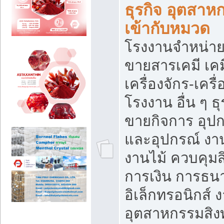
ธุรกิจ อุตสาหก
เข้ากับหมวด
โรงงานจำหน่าย
ขายสารเคมี เค
เครื่องจักร-เครื
โรงงาน อื่น ๆ ธุ
ขายกิจการ อุป
และอุปกรณ์ งา
งานไม้ ควบคุมส
การเงิน การธน
อิเล็กทรอนิกส์ 
อุตสาหกรรมสิงท