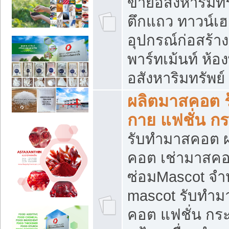
ขายอสังหาริมทร
ตึกแถว ทาวน์เฮาส
อุปกรณ์ก่อสร้าง
พาร์ทเม้นท์ ห้อง
อสังหาริมทรัพย์
ผลิตมาสคอต ร้
กาย แฟชั่น กระ
รับทำมาสคอต ผ
คอต เช่ามาสคอ
ซ่อมMascot จำห
mascot รับทำม
คอต แฟชั่น กระเ