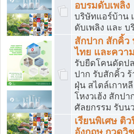
อบรมดับเพลิง
บริษัทแอร์บ้าน 
ดับเพลิง และ บร
สักปาก สักคิ้
ไทย และควา
รับยืดโคนดัดปลา
ปาก รับสักคิ้ว ร
ฝุ่น สไตล์เกาห
โหงวเฮ้ง สักปา
ศัลยกรรม รับน
เรียนพิเศษ ติ
อังกฤษ กวดวิ