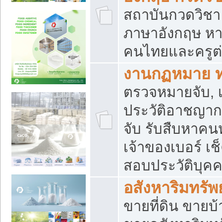
สถาบันกวดวิชา 
ภาษาอังกฤษ หา
คนไทยและครูต่
งานกฏหมาย 
ตรวจหมายจับ, เ
ประวัติอาชญาก
จับ รับสืบหาค
เจ้าของเบอร์ เช
สอบประวัติบุค
อสังหาริมทรัพย
ขายที่ดิน ขาย