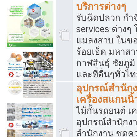
บริการต่างๆ
รับฉีดปลวก กำจ
services ต่างๆ 
แมลงสาบ ในขอน
ร้อยเอ็ด มหาสา
กาฬสินธุ์ ชัยภ
และที่อื่นๆทั่วไ
อุปกรณ์สำนักง
เครื่องสแกนนิ้ว
ไม้กั้นรถยนต์ เค
อุปกรณ์สำนักง
สำนักงาน ชุดคว