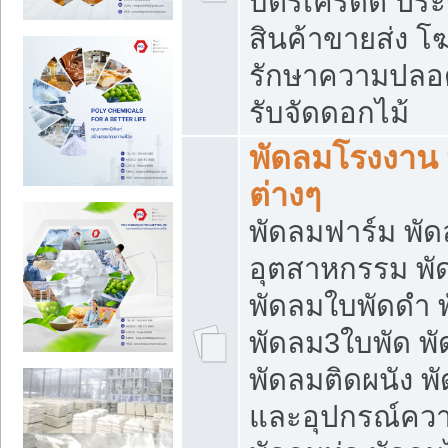
บัตรเครดิต ประก
สินค้าขายส่ง โฆ
รักษาความปลอดภั
รับจัดดอกไม้
พัดลมโรงงาน พ
ต่างๆ
พัดลมฟาร์ม พั
อุตสาหกรรม พั
พัดลมใบพัดดำ 
พัดลม3ใบพัด 
พัดลมติดผนัง พั
และอุปกรณ์ความ