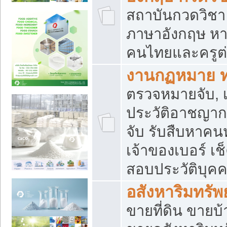
สถาบันกวดวิชา 
ภาษาอังกฤษ หา
คนไทยและครูต่
งานกฏหมาย 
ตรวจหมายจับ, เ
ประวัติอาชญาก
จับ รับสืบหาค
เจ้าของเบอร์ เช
สอบประวัติบุค
อสังหาริมทรัพย
ขายที่ดิน ขาย