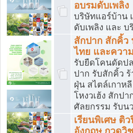
อบรมดับเพลิง
บริษัทแอร์บ้าน 
ดับเพลิง และ บร
สักปาก สักคิ้
ไทย และควา
รับยืดโคนดัดปลา
ปาก รับสักคิ้ว ร
ฝุ่น สไตล์เกาห
โหงวเฮ้ง สักปา
ศัลยกรรม รับน
เรียนพิเศษ ติ
อังกฤษ กวดวิ