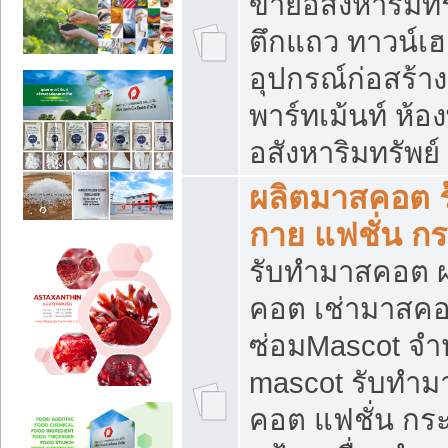
ขายอสังหาริมทร
ตึกแถว ทาวน์เฮาส
อุปกรณ์ก่อสร้าง
พาร์ทเม้นท์ ห้อง
อสังหาริมทรัพย์
ผลิตมาสคอต ร้
กาย แฟชั่น กระ
รับทำมาสคอต ผ
คอต เช่ามาสคอ
ซ่อมMascot จำห
mascot รับทำม
คอต แฟชั่น กระเ