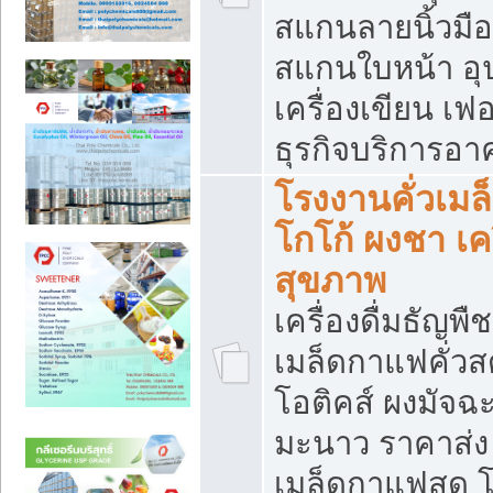
สแกนลายนิ้วมือ 
สแกนใบหน้า อ
เครื่องเขียน เฟ
ธุรกิจบริการอา
โรงงานคั่วเม
โกโก้ ผงชา เค
สุขภาพ
เครื่องดื่มธัญพื
เมล็ดกาแฟคั่วสด
โอติคส์ ผงมัจ
มะนาว ราคาส่
เมล็ดกาแฟสด โ