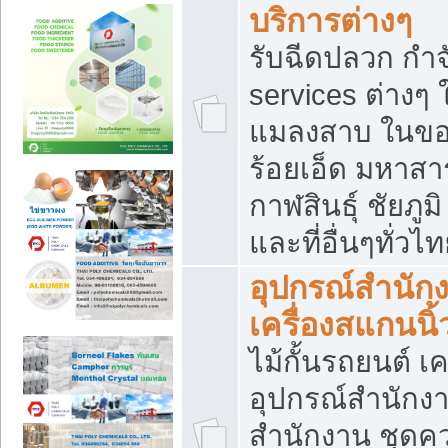
บริการต่างๆ
รับฉีดปลวก กำจ
services ต่างๆ 
แมลงสาบ ในขอน
ร้อยเอ็ด มหาสา
กาฬสินธุ์ ชัยภ
และที่อื่นๆทั่วไ
อุปกรณ์สำนักง
เครื่องสแกนนิ้ว
ไม้กั้นรถยนต์ เค
อุปกรณ์สำนักง
สำนักงาน ชุดคว