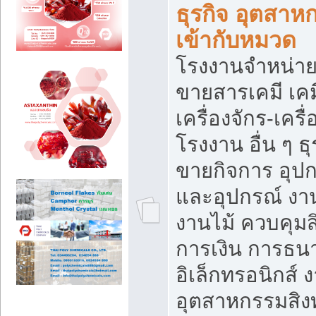
ธุรกิจ อุตสาหก
เข้ากับหมวด
โรงงานจำหน่าย
ขายสารเคมี เค
เครื่องจักร-เครื
โรงงาน อื่น ๆ ธุ
ขายกิจการ อุป
และอุปกรณ์ งา
งานไม้ ควบคุมส
การเงิน การธน
อิเล็กทรอนิกส์ 
อุตสาหกรรมสิงท