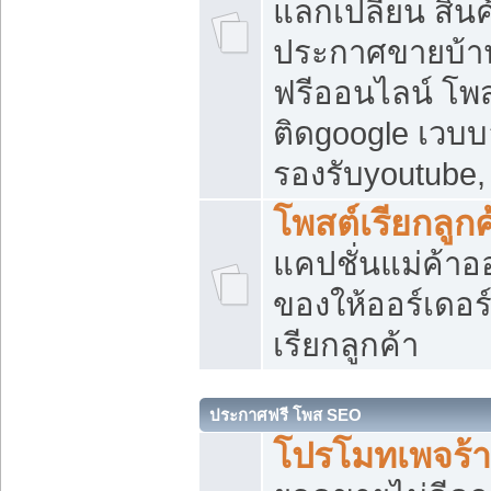
แลกเปลี่ยน สิน
ประกาศขายบ้า
ฟรีออนไลน์ โพส
ติดgoogle เวบบ
รองรับyoutube
โพสต์เรียกลูกค
แคปชั่นแม่ค้าอ
ของให้ออร์เดอร์
เรียกลูกค้า
ประกาศฟรี โพส SEO
โปรโมทเพจร้า