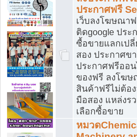
ประกาศฟรี S
เว็บลงโฆษณาฟร
ติดgoogle ประ
ซื้อขายแลกเปลี่
สอง ประกาศขา
ประกาศฟรีออนไ
ของฟรี ลงโฆษ
สินค้าฟรีไม่ต้
มือสอง แหล่งร
เลือกซื้อขาย
หมวดChemica
Machinery a