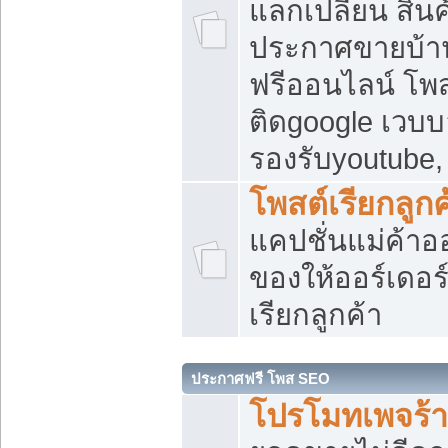
แลกเปลี่ยน สิน
ประกาศขายบ้า
ฟรีออนไลน์ โพส
ติดgoogle เวบบ
รองรับyoutube
โพสต์เรียกลูกค
แคปชั่นแม่ค้าอ
ของให้ออร์เดอร์
เรียกลูกค้า
ประกาศฟรี โพส SEO
โปรโมทเพจร้า