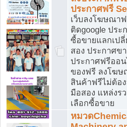
ประกาศฟรี S
เว็บลงโฆษณาฟร
ติดgoogle ประ
ซื้อขายแลกเปลี่
สอง ประกาศขา
ประกาศฟรีออนไ
ของฟรี ลงโฆษ
สินค้าฟรีไม่ต้
มือสอง แหล่งร
เลือกซื้อขาย
หมวดChemica
Machinery a