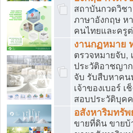
สถาบันกวดวิชา 
ภาษาอังกฤษ หา
คนไทยและครูต่
งานกฏหมาย 
ตรวจหมายจับ, เ
ประวัติอาชญาก
จับ รับสืบหาค
เจ้าของเบอร์ เช
สอบประวัติบุค
อสังหาริมทรัพย
ขายที่ดิน ขาย