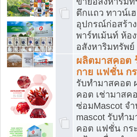
ขายอสังหาริมทร
ตึกแถว ทาวน์เฮาส
อุปกรณ์ก่อสร้าง
พาร์ทเม้นท์ ห้อง
อสังหาริมทรัพย์
ผลิตมาสคอต ร้
กาย แฟชั่น กระ
รับทำมาสคอต ผ
คอต เช่ามาสคอ
ซ่อมMascot จำห
mascot รับทำม
คอต แฟชั่น กระเ