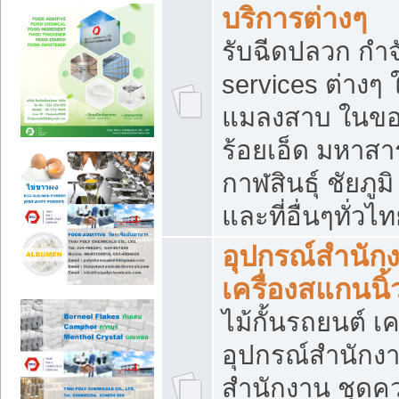
บริการต่างๆ
รับฉีดปลวก กำจ
services ต่างๆ 
แมลงสาบ ในขอน
ร้อยเอ็ด มหาสา
กาฬสินธุ์ ชัยภ
และที่อื่นๆทั่วไ
อุปกรณ์สำนักง
เครื่องสแกนนิ้ว
ไม้กั้นรถยนต์ เค
อุปกรณ์สำนักง
สำนักงาน ชุดคว