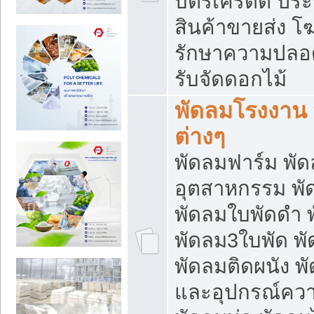
บัตรเครดิต ประก
สินค้าขายส่ง โฆ
รักษาความปลอดภั
รับจัดดอกไม้
พัดลมโรงงาน พ
ต่างๆ
พัดลมฟาร์ม พั
อุตสาหกรรม พั
พัดลมใบพัดดำ 
พัดลม3ใบพัด 
พัดลมติดผนัง พั
และอุปกรณ์ความ