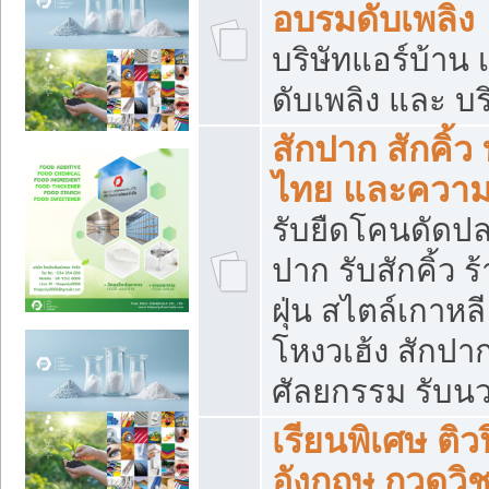
อบรมดับเพลิง
บริษัทแอร์บ้าน 
ดับเพลิง และ บร
สักปาก สักคิ้
ไทย และควา
รับยืดโคนดัดปลา
ปาก รับสักคิ้ว ร
ฝุ่น สไตล์เกาห
โหงวเฮ้ง สักปา
ศัลยกรรม รับน
เรียนพิเศษ ติ
อังกฤษ กวดวิ