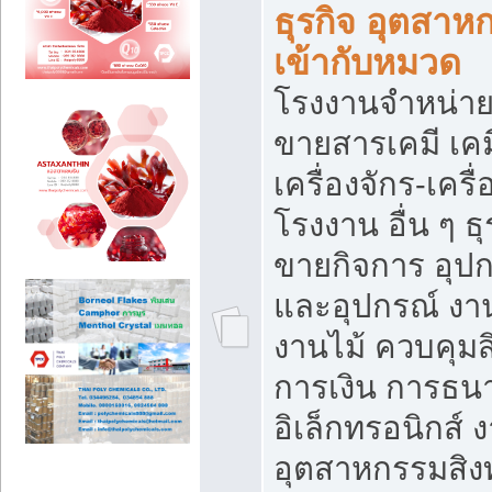
ธุรกิจ อุตสาหก
เข้ากับหมวด
โรงงานจำหน่าย
ขายสารเคมี เค
เครื่องจักร-เครื
โรงงาน อื่น ๆ ธุ
ขายกิจการ อุป
และอุปกรณ์ งา
งานไม้ ควบคุมส
การเงิน การธน
อิเล็กทรอนิกส์ 
อุตสาหกรรมสิงท