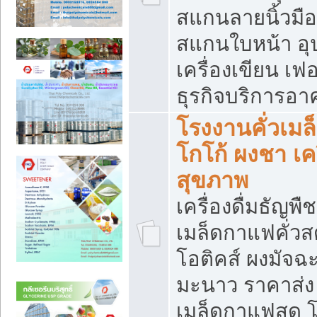
สแกนลายนิ้วมือ 
สแกนใบหน้า อ
เครื่องเขียน เฟ
ธุรกิจบริการอา
โรงงานคั่วเม
โกโก้ ผงชา เค
สุขภาพ
เครื่องดื่มธัญพื
เมล็ดกาแฟคั่วสด
โอติคส์ ผงมัจ
มะนาว ราคาส่
เมล็ดกาแฟสด โ