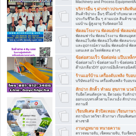
Machinery and Process Equipment/M
บริการอื่น ๆ ฝากข่าวประชาสัมพันธ์
สินค้าจิปาถะ อื่นๆ ที่ไม่เข้ากับหมว
ประกันชีวิต อื่น ๆ ล่ามแปล สินค้าขา
แม่บ้าน ผู้สูงอายุ รับจัดดอกไม้
พัดลมโรงงาน พัดลมยํกษ์ พัดลมท่อ
พัดลมฟาร์ม พัดลมโรงงาน พัดลมอุต
พัดลม2ใบพัด พัดลม3ใบพัด พัดลมระบา
และอุปกรณ์ความเย็น พัดลมยํกษ์ พัด
แตนเลส อะไหล่พัดลม ต่างๆ
ข้อต่อสวมเร็ว ข้อต่อท่อ แป๊บเหล
ข้อต่อสวมไว ข้อต่อสวมเร็ว ข้อต่อท่อ 
ต๊าปเกลียวDIY อุปกรณ์อิเล็กทรอนิคส์อ
ร้านแอร์บ้าน เครื่องดับเพลิง รับอ
บริษัทแอร์บ้าน เครื่องดับเพลิง รับอบร
สักปาก สักคิ้ว ทำผม สุขภาพ น
รับยืดโคนดัดปลาย, ยืดวอลุ่ม รับสักปาก
ออกแบบทรงคิ้วตามโหงวเฮ้ง สักปาก
สถานที่
เรียนพิเศษ ติวปิดเทอม เรียนภาษ
สถาบันกวดวิชา ติวภาษา เรียนพิเศษ
ต่างชาติ
งานกฏหมาย ทนายความ
ตรวจหมายจับ, เช็คหมายจับ, รับเช็ค