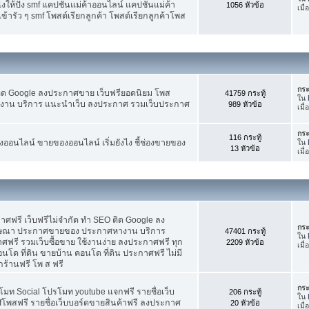
ห้ปัง smf แคปชั่นแม่ค้าออนไลน์ แคปชั่นแม่ค้า
1056 หัวข้อ
เมื
้ารัว ๆ smf โพสต์เรียกลูกค้า โพสต์เรียกลูกค้าโพส
กระ
ติด Google ลงประกาศขาย เว็บฟรียอดนิยม โพส
41759 กระทู้
ใน
น บริการ แนะนำเว็บ ลงประกาศ รวมเว็บประกาศ
989 หัวข้อ
เมื่
กระ
116 กระทู้
อนไลน์ ขายของออนไลน์ เริ่มยังไง ชี้ช่องขายของ
ใน
13 หัวข้อ
เมื่
ฟรี เว็บฟรีไม่จำกัด ทำ SEO ติด Google ลง
กระ
ฆษณา ประกาศขายของ ประกาศหางาน บริการ
47401 กระทู้
ใน
รี รวมเว็บซื้อขาย ใช้งานง่าย ลงประกาศฟรี ทุก
2209 หัวข้อ
เมื
อนโด ที่ดิน ขายบ้าน คอนโด ที่ดิน ประกาศฟรี ไม่มี
กร้านฟรี โพ ส ฟรี
กระ
โมท Social โปรโมท youtube แจกฟรี รายชื่อเว็บ
206 กระทู้
ใน
fโพสฟรี รายชื่อเว็บบอร์ดขายสินค้าฟรี ลงประกาศ
20 หัวข้อ
เมื่