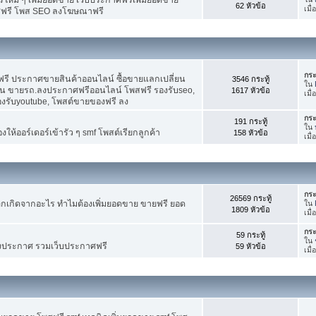
62 หัวข้อ
เมื
ศฟรี โพส SEO ลงโฆษณาฟรี
กระ
รี ประกาศขายสินค้าออนไลน์ ซื้อขายแลกเปลี่ยน
3546 กระทู้
ใน
าน ขายรถ.ลงประกาศฟรีออนไลน์ โพสฟรี รองรับseo,
1617 หัวข้อ
เมื
องรับyoutube, โพสต์ขายของฟรี ลง
กระ
191 กระทู้
ใน
ห้ออร์เดอร์เข้ารัว ๆ smf โพสต์เรียกลูกค้า
158 หัวข้อ
เมื
กระ
26569 กระทู้
กเกิดจากอะไร ทำไมต้องเพิ่มยอดขาย ขายฟรี ยอด
ใน
1809 หัวข้อ
เมื
กระ
59 กระทู้
ใน
งประกาศ รวมเว็บประกาศฟรี
59 หัวข้อ
เมื