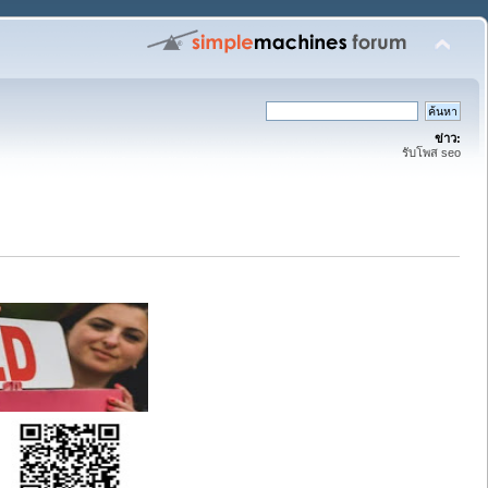
ข่าว:
รับโพส seo