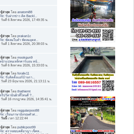
ทู้ล่าสุด
โดย
anatomi88
Re: รับฝากข่าว ติด Backl...
่อ วันที่ 6 สิงหาคม 2026, 17:49:35 น.
ทู้ล่าสุด
โดย
prakan1c
Re: พัดลมใบดำ พัดลมอุตส...
่อ วันที่ 1 สิงหาคม 2026, 20:38:03 น.
ทู้ล่าสุด
โดย
mookgun9
หน้าแปลนเหล็กคาร์บอน หน้...
่อ วันที่ 6 สิงหาคม 2026, 15:33:03 น.
ทู้ล่าสุด
โดย
foraliv11
Re: รับติดตั้งแอร์บ้านรา...
่อ วันที่ 23 มิถุนายน 2026, 21:13:11 น.
ทู้ล่าสุด
โดย
thathiemt
ดริปวิตามินผิวที่ไหนดี ?...
่อ วันที่ 16 กรกฎาคม 2026, 14:35:41 น.
ทู้ล่าสุด
โดย
reggularpost88
Re: เรียนภาษาอังกฤษตัวต่...
อ
วันนี้
เวลา 12:22:44
ทู้ล่าสุด
โดย
publicpost99
Re: ตรวจสอบคดีอาญา เช็คห...