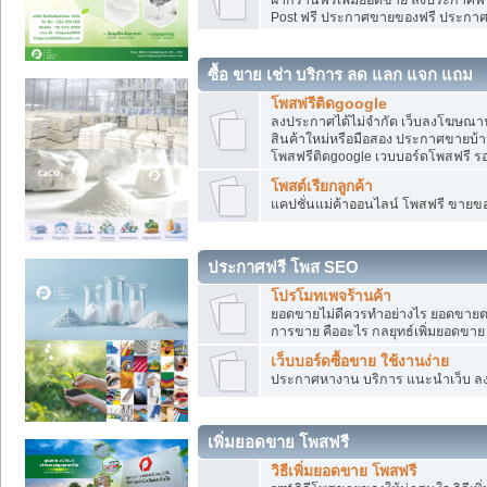
Post ฟรี ประกาศขายของฟรี ประกา
ซื้อ ขาย เช่า บริการ ลด แลก แจก แถม
โพสฟรีติดgoogle
ลงประกาศได้ไม่จำกัด เว็บลงโฆษณาฟ
สินค้าใหม่หรือมือสอง ประกาศขายบ้
โพสฟรีติดgoogle เวบบอร์ดโพสฟรี ร
โพสต์เรียกลูกค้า
แคปชั่นแม่ค้าออนไลน์ โพสฟรี ขายของใ
ประกาศฟรี โพส SEO
โปรโมทเพจร้านค้า
ยอดขายไม่ดีควรทำอย่างไร ยอดขายต
การขาย คืออะไร กลยุทธ์เพิ่มยอดขาย
เว็บบอร์ดซื้อขาย ใช้งานง่าย
ประกาศหางาน บริการ แนะนำเว็บ ล
เพิ่มยอดขาย โพสฟรี
วิธีเพิ่มยอดขาย โพสฟรี