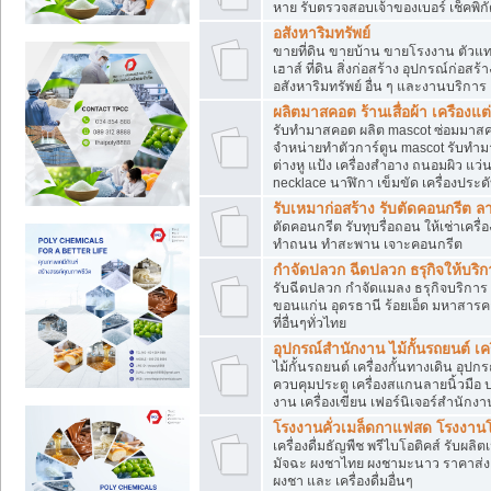
หาย รับตรวจสอบเจ้าของเบอร์ เช็คพิก
อสังหาริมทรัพย์
ขายที่ดิน ขายบ้าน ขายโรงงาน ตัวแท
เฮาส์ ที่ดิน สิ่งก่อสร้าง อุปกรณ์ก่อสร้
อสังหาริมทรัพย์ อื่น ๆ และงานบริการ
ผลิตมาสคอต ร้านเสื่อผ้า เครืองแต่
รับทำมาสคอต ผลิต mascot ซ่อมมาสค
จำหน่ายทำตัวการ์ตูน mascot รับทำมา
ต่างหู แป้ง เครื่องสำอาง ถนอมผิว แ
necklace นาฬิกา เข็มขัด เครื่องประดับ
รับเหมาก่อสร้าง รับตัดคอนกรี
ตัดคอนกรีต รับทุบรื่อถอน ให้เช่าเคร
ทำถนน ทำสะพาน เจาะคอนกรีต
กำจัดปลวก ฉีดปลวก ธรุกิจให้บริก
รับฉีดปลวก กำจัดแมลง ธรุกิจบริการ 
ขอนแก่น อุดรธานี ร้อยเอ็ด มหาสารค
ที่อื่นๆทั่วไทย
อุปกรณ์สำนักงาน ไม้กั้นรถยนต์ เครื
ไม้กั้นรถยนต์ เครื่องกั้นทางเดิน อ
ควบคุมประตู เครื่องสแกนลายนิ้วมือ
งาน เครื่องเขียน เฟอร์นิเจอร์สำนักง
โรงงานคั่วเมล็ดกาแฟสด โรงงานโก
เครื่องดื่มธัญพืช พรีไบโอติคส์ รับผลิ
มัจฉะ ผงชาไทย ผงชามะนาว ราคาส่
ผงชา และ เครื่องดื่มอื่นๆ