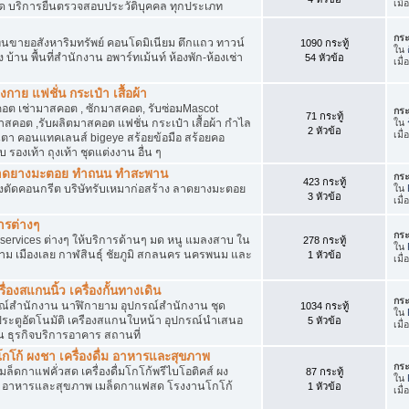
เมื
ัด บริการยื่นตรวจสอบประวัติบุคคล ทุกประเภท
กระ
นขายอสังหาริมทรัพย์ คอนโดมิเนียม ตึกแถว ทาวน์
1090 กระทู้
ใน
าง บ้าน พื้นที่สำนักงาน อพาร์ทเม้นท์ ห้องพัก-ห้องเช่า
54 หัวข้อ
เมื่
งกาย แฟชั่น กระเป๋า เสื้อผ้า
อต เช่ามาสคอต , ซักมาสคอต, รับซ่อมMascot
กระ
71 กระทู้
สคอต ,รับผลิตมาสคอต แฟชั่น กระเป๋า เสื้อผ้า กำไล
ใน
2 หัวข้อ
เมื
ว่นตา คอนแทคเลนส์ bigeye สร้อยข้อมือ สร้อยคอ
 รองเท้า ถุงเท้า ชุดแต่งงาน อื่น ๆ
ต ลาดยางมะตอย ทำถนน ทำสะพาน
กระ
423 กระทู้
ื่องตัดคอนกรีต บริษัทรับเหมาก่อสร้าง ลาดยางมะตอย
ใน
3 หัวข้อ
เมื
ารต่างๆ
กระ
services ต่างๆ ให้บริการด้านๆ มด หนู แมลงสาบ ใน
278 กระทู้
ใน
าม เมืองเลย กาฬสินธุ์ ชัยภูมิ สกลนคร นครพนม และ
1 หัวข้อ
เมื
่องสแกนนิ้ว เครื่องกั้นทางเดิน
กระ
ุปกรณ์สำนักงาน นาฬิกายาม อุปกรณ์สำนักงาน ชุด
1034 กระทู้
ใน
 ประตูอัตโนมัติ เครืองสแกนใบหน้า อุปกรณ์นำเสนอ
5 หัวข้อ
เมื
าน ธุรกิจบริการอาคาร สถานที่
โก้ ผงชา เครื่องดื่ม อาหารและสุขภาพ
กระ
ตเมล็ดกาแฟคั่วสด เครื่องดื่มโกโก้พรีไบโอติคส์ ผง
87 กระทู้
ใน
ง อาหารและสุขภาพ เมล็ดกาแฟสด โรงงานโกโก้
1 หัวข้อ
เมื