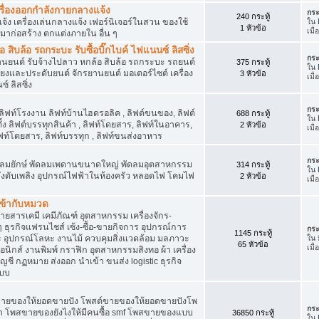
เครื่องออกกำลังกายกลางแจ้ง
กระ
240 กระทู้
จ้ง เครื่องเล่นกลางแจ้ง เฟอร์นิเจอร์ในสวน ของใช้
ใน
1 หัวข้อ
เมื
มาก่อสร้าง ตกแต่งภายใน อื่น ๆ
ิบล้อ รถกระบะ รับซื้อบิ๊กไบค์ ไฟแนนซ์ ลิสซิ่ง
กระ
รยานยนต์ รับจ้างไปลาว หกล้อ สิบล้อ รถกระบะ รถยนต์
375 กระทู้
ใน
สียงและประดับยนต์ จักรยานยนต์ มอเตอร์ไซต์ เครื่อง
3 หัวข้อ
เมื
์ ลิสซิ่ง
กระ
 ลิฟท์โรงงาน ลิฟท์บ้านไฮดรอลิค , ลิฟต์ขนของ, ลิฟต์
688 กระทู้
ใน
ั้ง ลิฟต์บรรทุกสินค้า , ลิฟท์โดยสาร, ลิฟท์ในอาคาร,
2 หัวข้อ
เมื
ท์โดยสาร, ลิฟท์บรรทุก , ลิฟท์ขนส่งอาหาร
กระ
ๆ พัดลมยักษ์ พัดลมเพดานขนาดใหญ่ พัดลมอุตสาหกรรม
314 กระทู้
ใน
 ถังดับเพลิง อุปกรณ์ไฟฟ้าในห้องครัว หลอดไฟ โคมไฟ
2 หัวข้อ
เมื
่เข้ากับหมวด
สารเคมี เคมีภัณฑ์ อุตสาหกรรม เครื่องจักร-
น ๆ ธุรกิจแฟรนไชส์ เซ้ง-ซื้อ-ขายกิจการ อุปกรณ์การ
กระ
1145 กระทู้
อุปกรณ์โลหะ งานไม้ ควบคุมสิ่งแวดล้อม มลภาวะ
ใน
65 หัวข้อ
เมื
นิกส์ งานพิมพ์ กราฟิก อุตสาหกรรมสิงทอ ผ้า เครื่อง
ชี กฏหมาย ส่งออก นำเข้า ขนส่ง logistic ธุรกิจ
แบบ
ขายของให้ยอดขายปัง โพสต์ขายของให้ยอดขายปังโพ
กระ
้า โพสขายของยังไงให้มีคนซื้อ smf โพสขายของแบบ
36850 กระทู้
ใน