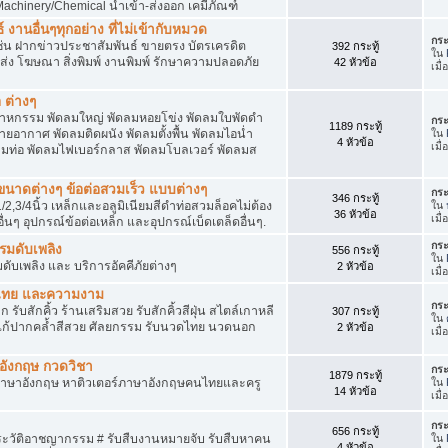
achinery/Chemical นำเข้า-ส่งออก เคมีภัณฑ์
 งานอื่นๆทุกอย่าง ที่ไม่เข้ากับหมวด
กระ
ด เช่น ฝากข่าวประชาสัมพันธ์ ขายตรง บัตรเครดิต
392 กระทู้
ใน
ยส่ง โฆษณา สิ่งพิมพ์ งานพิมพ์ รักษาความปลอดภัย
42 หัวข้อ
เมื
 ต่างๆ
สาหกรรม พัดลมใหญ่ พัดลมหอยโข่ง พัดลมใบพัดดำ
กระ
1189 กระทู้
ยอากาศ พัดลมติดผนัง พัดลมตั้งพื้น พัดลมไอน่ำ
ใน
4 หัวข้อ
เมื
ลมท่อ พัดลมไฟเบอร์กลาส พัดลมโบลเวอร์ พัดลมส
็กขนาดต่างๆ ข้อต่อสวมเร็ว แบบต่างๆ
กระ
346 กระทู้
1/2,3/4นิ้ว เหล็กและอลูมิเนียมสีดำท่อสวมล็อคไม่ต้อง
ใน
36 หัวข้อ
เมื
ื่นๆ อุปกรณ์ข้อต่อเหล็ก และอุปกรณ์เบ็ดเตล็ดอื่นๆ.
กระ
บรมดับเพลิง
556 กระทู้
ใน
มดับเพลิง และ บริการอัคคีภัยต่างๆ
2 หัวข้อ
เมื
วดไทย และความงาม
กระ
 รับสักคิ้ว ร้านเสริมสวย รับสักคิ้วสีฝุ่น สไตล์เกาหลี
307 กระทู้
ใน
แก้ปากคล้ำสีสวย ศัลยกรรม รับนวดไทย นวดนอก
2 หัวข้อ
เมื
าอังกฤษ กวดวิชา
กระ
1879 กระทู้
ภาษาอังกฤษ หาติวเตอร์ภาษาอังกฤษคนไทยและครู
ใน
14 หัวข้อ
เมื่
กระ
656 กระทู้
ประวัติอาชญากรรม # รับสืบงานหมายจับ รับสืบหาคน
ใน
4 หัวข้อ