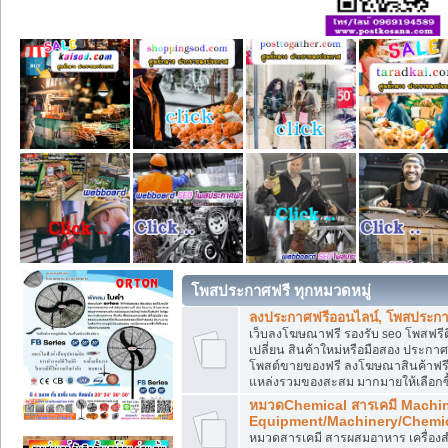
โพสประกาศฟรี ทุกหมวดหมู่
ลงประกาศฟรีออนไลน์, โพสประกา
เว็บลงโฆษณาฟรี รองรับ seo โพสฟรี
เปลี่ยน สินค้าใหม่หรือมือสอง ประ
โพสต์ขายของฟรี ลงโฆษณาสินค้าฟรี
แหล่งรวมของสะสม มากมายให้เลือกซ
หมวดChemical สารเคมี Machi
Equipment/Machinery/Chemi
หมวดสารเคมี สารผสมอาหาร เครื่องสำ