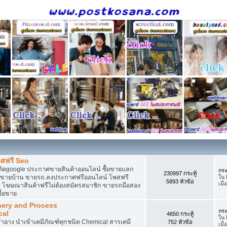
ศฟรี Seo
ติดgoogle ประกาศขายสินค้าออนไลน์ ซื้อขายแลก
กระ
230997 กระทู้
กาศขายบ้าน ขายรถ.ลงประกาศฟรีออนไลน์ โพสฟรี
ใน
5893 หัวข้อ
เมื่
 โฆษณาสินค้าฟรีไม่ต้องสมัครสมาชิก ขายรถมือสอง
ื้อขาย
nery and Process
กระ
cal
4650 กระทู้
ใน
อาง นำเข้าเคมีภัณฑ์ทุกชนิด Chemical สารเคมี
752 หัวข้อ
เมื่