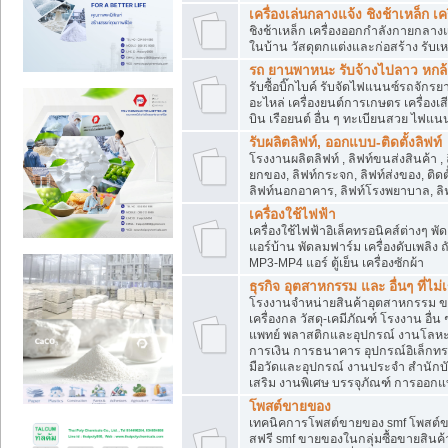
เครื่องเล่นกลางแจ้ง ชิงช้าเหล็ก 
ชิงช้าเหล็ก เครื่องออกกำลังกายกลางแ
ในบ้าน วัสดุตกแต่งและก่อสร้าง รับเห
รถ ยานพาหนะ รับจ้างไปลาว หกล้อ ส
รับซื้อบิ๊กไบค์ รับจัดไฟแนนซ์รถจัก
อะไหล่ เครื่องยนต์การเกษตร เครื่องเ
บิน เรือยนต์ อื่น ๆ ทะเบียนสวย ไฟแนนซ
รับผลิตลิฟท์, ออกแบบ-ติดตั้งลิฟท์
โรงงานผลิตลิฟท์ , ลิฟท์ขนส่งสินค้า ,
ยกของ, ลิฟท์กระจก, ลิฟท์ส่งของ, ติดต
ลิฟท์นอกอาคาร, ลิฟท์โรงพยาบาล, ลิฟ
เครื่องใช้ไฟฟ้า
เครื่องใช้ไฟฟ้าอิเล็คทรอนิคส์ต่าง
แอร์บ้าน พัดลมฟาร์ม เครื่องดับเพลิง
MP3-MP4 แอร์ ตู้เย็น เครื่องซักผ้า
ธุรกิจ อุตสาหกรรม และ อื่นๆ ที่ไม
โรงงานจำหน่ายสินค้าอุตสาหกรรม ขาย
เครื่องกล วัสดุ-เคมีภัณฑ์ โรงงาน อื่
แพทย์ พลาสติกและอุปกรณ์ งานโลหะ 
การเงิน การธนาคาร อุปกรณ์อิเล็กทรอ
มือวัดและอุปกรณ์ งานประจำ สำนักบัญ
เสริม งานพิเศษ บรรจุภัณฑ์ การออก
โพสต์ขายของ
เทคนิคการโพสต์ขายของ smf โพสต์
สฟรี smf ขายของในกลุ่มซื้อขายสินค