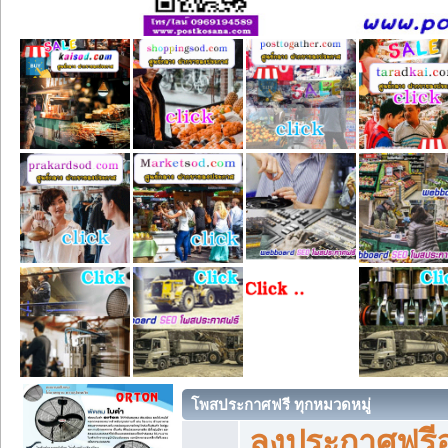
โพสประกาศฟรี ทุกหมวดหมู่
ลงประกาศฟรีอ