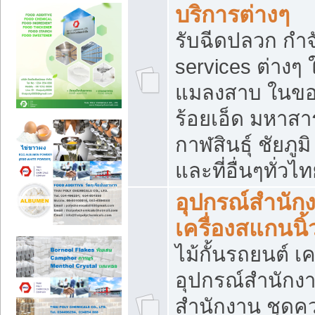
บริการต่างๆ
รับฉีดปลวก กำจ
services ต่างๆ 
แมลงสาบ ในขอน
ร้อยเอ็ด มหาสา
กาฬสินธุ์ ชัยภ
และที่อื่นๆทั่วไ
อุปกรณ์สำนักง
เครื่องสแกนนิ้ว
ไม้กั้นรถยนต์ เค
อุปกรณ์สำนักง
สำนักงาน ชุดคว