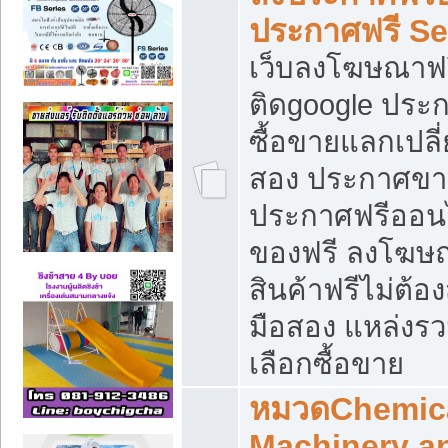
ประกาศฟรี S
เว็บลงโฆษณาฟร
ติดgoogle ประ
ซื้อขายแลกเปลี่
สอง ประกาศขา
ประกาศฟรีออนไ
ของฟรี ลงโฆษ
สินค้าฟรีไม่ต้
มือสอง แหล่งร
เลือกซื้อขาย
หมวดChemica
Machinery a