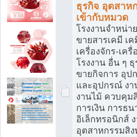
ธุรกิจ อุตสาหก
เข้ากับหมวด
โรงงานจำหน่าย
ขายสารเคมี เค
เครื่องจักร-เครื
โรงงาน อื่น ๆ ธุ
ขายกิจการ อุป
และอุปกรณ์ งา
งานไม้ ควบคุมส
การเงิน การธน
อิเล็กทรอนิกส์ 
อุตสาหกรรมสิงท