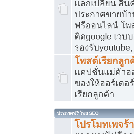
แลกเปลี่ยน สิน
ประกาศขายบ้า
ฟรีออนไลน์ โพส
ติดgoogle เวบบ
รองรับyoutube
โพสต์เรียกลูกค
แคปชั่นแม่ค้าอ
ของให้ออร์เดอร์
เรียกลูกค้า
ประกาศฟรี โพส SEO
โปรโมทเพจร้า