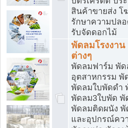
บัตรเครดิต ประก
สินค้าขายส่ง โฆ
รักษาความปลอดภั
รับจัดดอกไม้
พัดลมโรงงาน พ
ต่างๆ
พัดลมฟาร์ม พั
อุตสาหกรรม พั
พัดลมใบพัดดำ 
พัดลม3ใบพัด 
พัดลมติดผนัง พั
และอุปกรณ์ความ