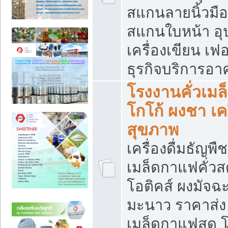
สแกนลายนิ้วมือ 
สแกนใบหน้า อ
เครื่องเขียน เฟ
ธุรกิจบริการอา
โรงงานคั่วเม
โกโก้ ผงชา เค
สุขภาพ
เครื่องดื่มธัญพื
เมล็ดกาแฟคั่วสด
โอติคส์ ผงมัจ
มะนาว ราคาส่
เมล็ดกาแฟสด โ