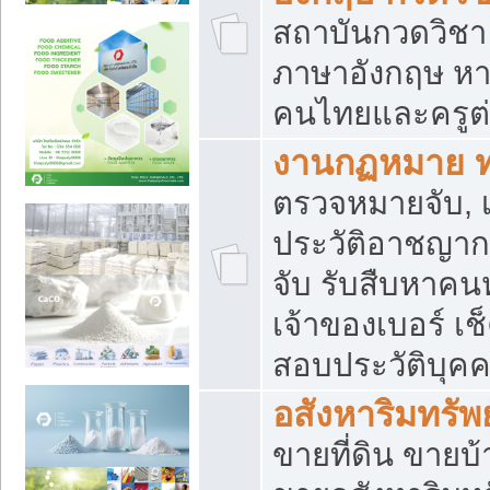
สถาบันกวดวิชา 
ภาษาอังกฤษ หา
คนไทยและครูต่
งานกฏหมาย 
ตรวจหมายจับ, เ
ประวัติอาชญาก
จับ รับสืบหาค
เจ้าของเบอร์ เช
สอบประวัติบุค
อสังหาริมทรัพย
ขายที่ดิน ขาย