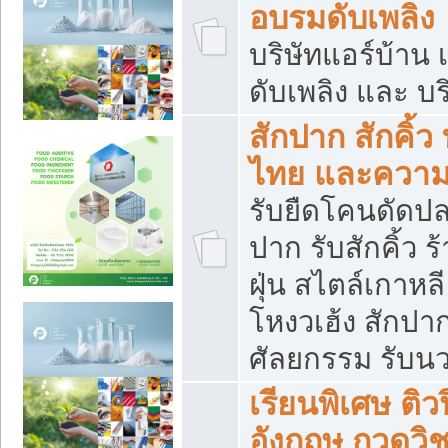
อบรมดับเพลิง
บริษัทแอร์บ้าน 
ดับเพลิง และ บร
สักปาก สักคิ้
ไทย และควา
รับยืดโคนดัดปลา
ปาก รับสักคิ้ว ร
ฝุ่น สไตล์เกาห
โหงวเฮ้ง สักปา
ศัลยกรรม รับน
เรียนพิเศษ ติ
อังกฤษ กวดวิ