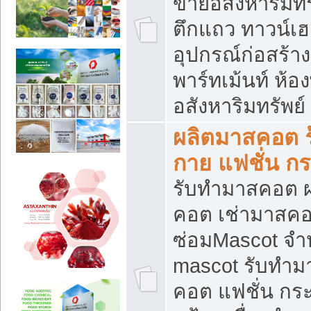
ขายอสังหาริมทร
ตึกแถว ทาวน์เฮาส
อุปกรณ์ก่อสร้าง
พาร์ทเม้นท์ ห้อง
อสังหาริมทรัพย์
ผลิตมาสคอต ร้
กาย แฟชั่น กระ
รับทำมาสคอต ผ
คอต เช่ามาสคอ
ซ่อมMascot จำห
mascot รับทำม
คอต แฟชั่น กระเ