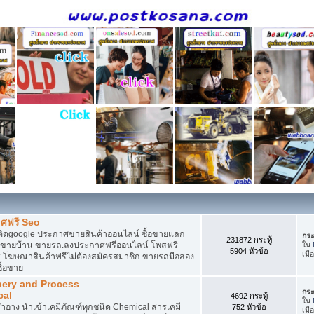
ศฟรี Seo
ติดgoogle ประกาศขายสินค้าออนไลน์ ซื้อขายแลก
กระ
231872 กระทู้
กาศขายบ้าน ขายรถ.ลงประกาศฟรีออนไลน์ โพสฟรี
ใน
5904 หัวข้อ
เมื่
 โฆษณาสินค้าฟรีไม่ต้องสมัครสมาชิก ขายรถมือสอง
ื้อขาย
nery and Process
กระ
cal
4692 กระทู้
ใน
อาง นำเข้าเคมีภัณฑ์ทุกชนิด Chemical สารเคมี
752 หัวข้อ
เมื่