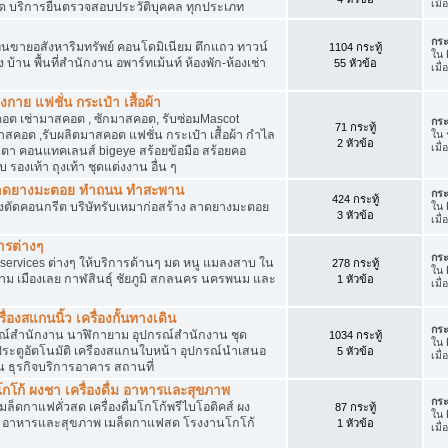
เมื
ัด บริการยื่นตรวจสอบประวัติบุคคล ทุกประเภท
กระ
นขายอสังหาริมทรัพย์ คอนโดมิเนียม ตึกแถว ทาวน์
1104 กระทู้
ใน
าง บ้าน พื้นที่สำนักงาน อพาร์ทเม้นท์ ห้องพัก-ห้องเช่า
55 หัวข้อ
เมื่
งกาย แฟชั่น กระเป๋า เสื้อผ้า
อต เช่ามาสคอต , ซักมาสคอต, รับซ่อมMascot
กระ
71 กระทู้
สคอต ,รับผลิตมาสคอต แฟชั่น กระเป๋า เสื้อผ้า กำไล
ใน
2 หัวข้อ
เมื
ว่นตา คอนแทคเลนส์ bigeye สร้อยข้อมือ สร้อยคอ
 รองเท้า ถุงเท้า ชุดแต่งงาน อื่น ๆ
ต ลาดยางมะตอย ทำถนน ทำสะพาน
กระ
424 กระทู้
ื่องตัดคอนกรีต บริษัทรับเหมาก่อสร้าง ลาดยางมะตอย
ใน
3 หัวข้อ
เมื
ารต่างๆ
กระ
services ต่างๆ ให้บริการด้านๆ มด หนู แมลงสาบ ใน
278 กระทู้
ใน
าม เมืองเลย กาฬสินธุ์ ชัยภูมิ สกลนคร นครพนม และ
1 หัวข้อ
เมื
่องสแกนนิ้ว เครื่องกั้นทางเดิน
กระ
ุปกรณ์สำนักงาน นาฬิกายาม อุปกรณ์สำนักงาน ชุด
1034 กระทู้
ใน
 ประตูอัตโนมัติ เครืองสแกนใบหน้า อุปกรณ์นำเสนอ
5 หัวข้อ
เมื
าน ธุรกิจบริการอาคาร สถานที่
โก้ ผงชา เครื่องดื่ม อาหารและสุขภาพ
กระ
ตเมล็ดกาแฟคั่วสด เครื่องดื่มโกโก้พรีไบโอติคส์ ผง
87 กระทู้
ใน
ง อาหารและสุขภาพ เมล็ดกาแฟสด โรงงานโกโก้
1 หัวข้อ
เมื