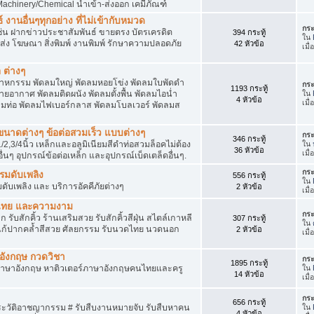
achinery/Chemical นำเข้า-ส่งออก เคมีภัณฑ์
 งานอื่นๆทุกอย่าง ที่ไม่เข้ากับหมวด
กระ
ด เช่น ฝากข่าวประชาสัมพันธ์ ขายตรง บัตรเครดิต
394 กระทู้
ใน
ยส่ง โฆษณา สิ่งพิมพ์ งานพิมพ์ รักษาความปลอดภัย
42 หัวข้อ
เมื่
 ต่างๆ
สาหกรรม พัดลมใหญ่ พัดลมหอยโข่ง พัดลมใบพัดดำ
กระ
1193 กระทู้
ยอากาศ พัดลมติดผนัง พัดลมตั้งพื้น พัดลมไอน่ำ
ใน
4 หัวข้อ
เมื่
ลมท่อ พัดลมไฟเบอร์กลาส พัดลมโบลเวอร์ พัดลมส
็กขนาดต่างๆ ข้อต่อสวมเร็ว แบบต่างๆ
กระ
346 กระทู้
1/2,3/4นิ้ว เหล็กและอลูมิเนียมสีดำท่อสวมล็อคไม่ต้อง
ใน
36 หัวข้อ
เมื
ื่นๆ อุปกรณ์ข้อต่อเหล็ก และอุปกรณ์เบ็ดเตล็ดอื่นๆ.
กระ
บรมดับเพลิง
556 กระทู้
ใน
มดับเพลิง และ บริการอัคคีภัยต่างๆ
2 หัวข้อ
เมื
วดไทย และความงาม
กระ
 รับสักคิ้ว ร้านเสริมสวย รับสักคิ้วสีฝุ่น สไตล์เกาหลี
307 กระทู้
ใน
แก้ปากคล้ำสีสวย ศัลยกรรม รับนวดไทย นวดนอก
2 หัวข้อ
เมื
าอังกฤษ กวดวิชา
กระ
1895 กระทู้
ภาษาอังกฤษ หาติวเตอร์ภาษาอังกฤษคนไทยและครู
ใน
14 หัวข้อ
เมื่
กระ
656 กระทู้
ประวัติอาชญากรรม # รับสืบงานหมายจับ รับสืบหาคน
ใน
4 หัวข้อ