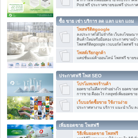
Post ฟรี ประกาศขายของฟรี ประกา
ซื้อ ขาย เช่า บริการ ลด แลก แจก แถม
โพสฟรีติดgoogle
ลงประกาศได้ไม่จำกัด เว็บลงโฆษณาฟ
สินค้าใหม่หรือมือสอง ประกาศขายบ้
โพสฟรีติดgoogle เวบบอร์ดโพสฟรี ร
โพสต์เรียกลูกค้า
แคปชั่นแม่ค้าออนไลน์ โพสฟรี ขายของใ
ประกาศฟรี โพส SEO
โปรโมทเพจร้านค้า
ยอดขายไม่ดีควรทำอย่างไร ยอดขายต
การขาย คืออะไร กลยุทธ์เพิ่มยอดขาย
เว็บบอร์ดซื้อขาย ใช้งานง่าย
ประกาศหางาน บริการ แนะนำเว็บ ล
เพิ่มยอดขาย โพสฟรี
วิธีเพิ่มยอดขาย โพสฟรี