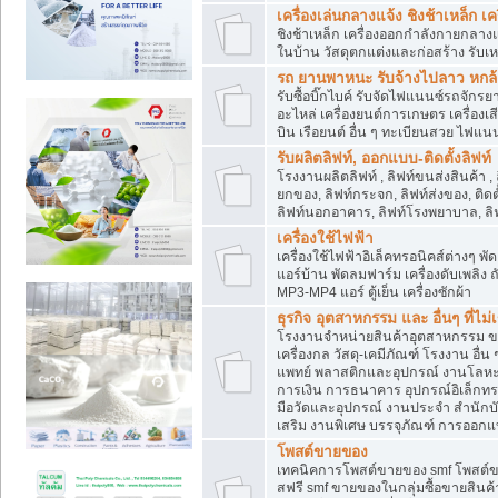
เครื่องเล่นกลางแจ้ง ชิงช้าเหล็ก 
ชิงช้าเหล็ก เครื่องออกกำลังกายกลางแ
ในบ้าน วัสดุตกแต่งและก่อสร้าง รับเห
รถ ยานพาหนะ รับจ้างไปลาว หกล้อ ส
รับซื้อบิ๊กไบค์ รับจัดไฟแนนซ์รถจัก
อะไหล่ เครื่องยนต์การเกษตร เครื่องเ
บิน เรือยนต์ อื่น ๆ ทะเบียนสวย ไฟแนนซ
รับผลิตลิฟท์, ออกแบบ-ติดตั้งลิฟท์
โรงงานผลิตลิฟท์ , ลิฟท์ขนส่งสินค้า ,
ยกของ, ลิฟท์กระจก, ลิฟท์ส่งของ, ติดต
ลิฟท์นอกอาคาร, ลิฟท์โรงพยาบาล, ลิฟ
เครื่องใช้ไฟฟ้า
เครื่องใช้ไฟฟ้าอิเล็คทรอนิคส์ต่าง
แอร์บ้าน พัดลมฟาร์ม เครื่องดับเพลิง
MP3-MP4 แอร์ ตู้เย็น เครื่องซักผ้า
ธุรกิจ อุตสาหกรรม และ อื่นๆ ที่ไม
โรงงานจำหน่ายสินค้าอุตสาหกรรม ขาย
เครื่องกล วัสดุ-เคมีภัณฑ์ โรงงาน อื่
แพทย์ พลาสติกและอุปกรณ์ งานโลหะ 
การเงิน การธนาคาร อุปกรณ์อิเล็กทรอ
มือวัดและอุปกรณ์ งานประจำ สำนักบัญ
เสริม งานพิเศษ บรรจุภัณฑ์ การออก
โพสต์ขายของ
เทคนิคการโพสต์ขายของ smf โพสต์
สฟรี smf ขายของในกลุ่มซื้อขายสินค