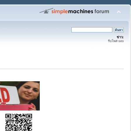
ข่าว:
รับโพส seo