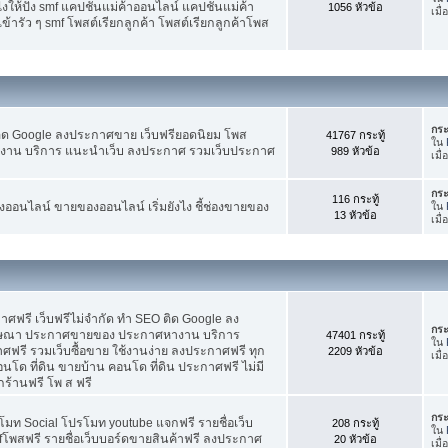
ห้ปัง smf แคปชั่นแม่ค้าออนไลน์ แคปชั่นแม่ค้า
1056 หัวข้อ
เมื่
้ารัว ๆ smf โพสต์เรียกลูกค้า โพสต์เรียกลูกค้าโพส
กระ
ติด Google ลงประกาศขาย เว็บฟรียอดนิยม โพส
41767 กระทู้
ใน
น บริการ แนะนำเว็บ ลงประกาศ รวมเว็บประกาศ
989 หัวข้อ
เมื่
กระ
116 กระทู้
อนไลน์ ขายของออนไลน์ เริ่มยังไง ชี้ช่องขายของ
ใน
13 หัวข้อ
เมื
ฟรี เว็บฟรีไม่จำกัด ทำ SEO ติด Google ลง
กระ
ฆษณา ประกาศขายของ ประกาศหางาน บริการ
47401 กระทู้
ใน
รี รวมเว็บซื้อขาย ใช้งานง่าย ลงประกาศฟรี ทุก
2209 หัวข้อ
เมื
อนโด ที่ดิน ขายบ้าน คอนโด ที่ดิน ประกาศฟรี ไม่มี
กร้านฟรี โพ ส ฟรี
กระ
โมท Social โปรโมท youtube แจกฟรี รายชื่อเว็บ
208 กระทู้
ใน
fโพสฟรี รายชื่อเว็บบอร์ดขายสินค้าฟรี ลงประกาศ
20 หัวข้อ
เมื่