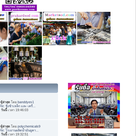
ทู้ล่าสุด
โดย
banddyes1
Re: ชิงช้าเหล็ก และ เครื...
อ
วันนี้
เวลา 19:46:03
ทู้ล่าสุด
โดย
polychemicals9
Re: โรงงานผลิตน้ำมันยูคา...
อ
วันนี้
เวลา 19:32:51