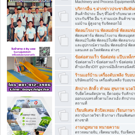
Machinery and Process Equipment/M
บริการอื่น ๆ ฝากข่าวประชาสัมพันธ์
สินค้าจิปาถะ อื่นๆ ที่ไม่เข้ากับหมว
ประกันชีวิต อื่น ๆ ล่ามแปล สินค้าขา
แม่บ้าน ผู้สูงอายุ รับจัดดอกไม้
พัดลมโรงงาน พัดลมยํกษ์ พัดลมท่อ
พัดลมฟาร์ม พัดลมโรงงาน พัดลมอุต
พัดลม2ใบพัด พัดลม3ใบพัด พัดลมระบา
และอุปกรณ์ความเย็น พัดลมยํกษ์ พัด
แตนเลส อะไหล่พัดลม ต่างๆ
ข้อต่อสวมเร็ว ข้อต่อท่อ แป๊บเหล
ข้อต่อสวมไว ข้อต่อสวมเร็ว ข้อต่อท่อ 
ต๊าปเกลียวDIY อุปกรณ์อิเล็กทรอนิคส์อ
ร้านแอร์บ้าน เครื่องดับเพลิง รับอ
บริษัทแอร์บ้าน เครื่องดับเพลิง รับอบร
สักปาก สักคิ้ว ทำผม สุขภาพ น
รับยืดโคนดัดปลาย, ยืดวอลุ่ม รับสักปาก
ออกแบบทรงคิ้วตามโหงวเฮ้ง สักปาก
สถานที่
เรียนพิเศษ ติวปิดเทอม เรียนภาษ
สถาบันกวดวิชา ติวภาษา เรียนพิเศษ
ต่างชาติ
งานกฏหมาย ทนายความ
ตรวจหมายจับ, เช็คหมายจับ, รับเช็ค