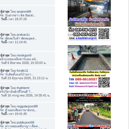
ทู้ล่าสุด
โดย
anatomi88
Re: รับฝากข่าว ติด Backl...
อ
วันนี้
เวลา 18:37:20
ทู้ล่าสุด
โดย
prakan1c
Re: พัดลมใบดำ พัดลมอุตส...
อ
วันนี้
เวลา 11:14:41
ทู้ล่าสุด
โดย
mookgun9
หน้าแปลนเหล็กคาร์บอน หน้...
่อ วันที่ 6 สิงหาคม 2026, 15:33:03 น.
ทู้ล่าสุด
โดย
foraliv11
Re: รับติดตั้งแอร์บ้านรา...
่อ วันที่ 23 มิถุนายน 2026, 21:13:11 น.
ทู้ล่าสุด
โดย
thathiemt
ดริปวิตามินผิวที่ไหนดี ?...
่อ วันที่ 16 กรกฎาคม 2026, 14:35:41 น.
ทู้ล่าสุด
โดย
reggularpost88
Re: ติวออกเสียงภาษาอังกฤ...
อ
วันนี้
เวลา 19:41:45
ทู้ล่าสุด
โดย
publicpost99
Re: ตรวจสอบคดีอาญา เช็คห...