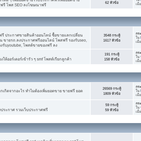
62 หัวข้อ
เมื
ศฟรี โพส SEO ลงโฆษณาฟรี
กระ
รี ประกาศขายสินค้าออนไลน์ ซื้อขายแลกเปลี่ยน
3548 กระทู้
ใน
าน ขายรถ.ลงประกาศฟรีออนไลน์ โพสฟรี รองรับseo,
1617 หัวข้อ
เมื
องรับyoutube, โพสต์ขายของฟรี ลง
กระ
191 กระทู้
ใน
ห้ออร์เดอร์เข้ารัว ๆ smf โพสต์เรียกลูกค้า
158 หัวข้อ
เมื
กระ
26569 กระทู้
กเกิดจากอะไร ทำไมต้องเพิ่มยอดขาย ขายฟรี ยอด
ใน
1809 หัวข้อ
เมื
กระ
59 กระทู้
ใน
งประกาศ รวมเว็บประกาศฟรี
59 หัวข้อ
เมื