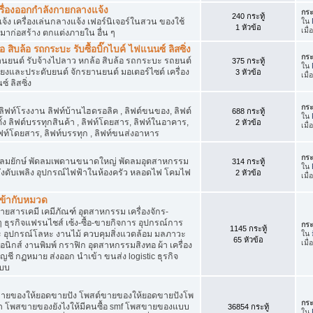
เครื่องออกกำลังกายกลางแจ้ง
กระ
240 กระทู้
จ้ง เครื่องเล่นกลางแจ้ง เฟอร์นิเจอร์ในสวน ของใช้
ใน
1 หัวข้อ
เมื
มาก่อสร้าง ตกแต่งภายใน อื่น ๆ
ิบล้อ รถกระบะ รับซื้อบิ๊กไบค์ ไฟแนนซ์ ลิสซิ่ง
กระ
รยานยนต์ รับจ้างไปลาว หกล้อ สิบล้อ รถกระบะ รถยนต์
375 กระทู้
ใน
สียงและประดับยนต์ จักรยานยนต์ มอเตอร์ไซต์ เครื่อง
3 หัวข้อ
เมื
์ ลิสซิ่ง
กระ
 ลิฟท์โรงงาน ลิฟท์บ้านไฮดรอลิค , ลิฟต์ขนของ, ลิฟต์
688 กระทู้
ใน
ั้ง ลิฟต์บรรทุกสินค้า , ลิฟท์โดยสาร, ลิฟท์ในอาคาร,
2 หัวข้อ
เมื
ท์โดยสาร, ลิฟท์บรรทุก , ลิฟท์ขนส่งอาหาร
กระ
ๆ พัดลมยักษ์ พัดลมเพดานขนาดใหญ่ พัดลมอุตสาหกรรม
314 กระทู้
ใน
 ถังดับเพลิง อุปกรณ์ไฟฟ้าในห้องครัว หลอดไฟ โคมไฟ
2 หัวข้อ
เมื
่เข้ากับหมวด
สารเคมี เคมีภัณฑ์ อุตสาหกรรม เครื่องจักร-
น ๆ ธุรกิจแฟรนไชส์ เซ้ง-ซื้อ-ขายกิจการ อุปกรณ์การ
กระ
1145 กระทู้
อุปกรณ์โลหะ งานไม้ ควบคุมสิ่งแวดล้อม มลภาวะ
ใน
65 หัวข้อ
เมื
นิกส์ งานพิมพ์ กราฟิก อุตสาหกรรมสิงทอ ผ้า เครื่อง
ชี กฏหมาย ส่งออก นำเข้า ขนส่ง logistic ธุรกิจ
แบบ
ขายของให้ยอดขายปัง โพสต์ขายของให้ยอดขายปังโพ
กระ
้า โพสขายของยังไงให้มีคนซื้อ smf โพสขายของแบบ
36854 กระทู้
ใน