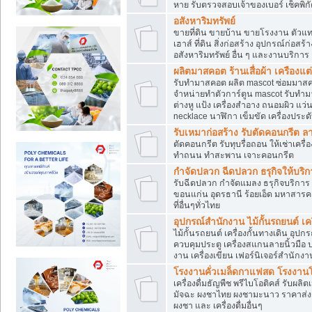
หาย รับตรวจสอบเจ้าของเบอร์ เช็คพิก
อสังหาริมทรัพย์
ขายที่ดิน ขายบ้าน ขายโรงงาน ตัวแท
เฮาส์ ที่ดิน สิ่งก่อสร้าง อุปกรณ์ก่อสร้
อสังหาริมทรัพย์ อื่น ๆ และงานบริการ
ผลิตมาสคอต ร้านเสื่อผ้า เครืองแต่
รับทำมาสคอต ผลิต mascot ซ่อมมาสค
จำหน่ายทำตัวการ์ตูน mascot รับทำมา
ต่างหู แป้ง เครื่องสำอาง ถนอมผิว แ
necklace นาฬิกา เข็มขัด เครื่องประดับ
รับเหมาก่อสร้าง รับตัดคอนกรี
ตัดคอนกรีต รับทุบรื่อถอน ให้เช่าเคร
ทำถนน ทำสะพาน เจาะคอนกรีต
กำจัดปลวก ฉีดปลวก ธรุกิจให้บริก
รับฉีดปลวก กำจัดแมลง ธรุกิจบริการ 
ขอนแก่น อุดรธานี ร้อยเอ็ด มหาสารค
ที่อื่นๆทั่วไทย
อุปกรณ์สำนักงาน ไม้กั้นรถยนต์ เครื
ไม้กั้นรถยนต์ เครื่องกั้นทางเดิน อ
ควบคุมประตู เครื่องสแกนลายนิ้วมือ
งาน เครื่องเขียน เฟอร์นิเจอร์สำนักง
โรงงานคั่วเมล็ดกาแฟสด โรงงานโก
เครื่องดื่มธัญพืช พรีไบโอติคส์ รับผลิ
มัจฉะ ผงชาไทย ผงชามะนาว ราคาส่
ผงชา และ เครื่องดื่มอื่นๆ