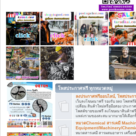
โพสประกาศฟรี ทุกหมวดหมู่
ลงประกาศฟรีออนไลน์, โพสประกา
เว็บลงโฆษณาฟรี รองรับ seo โพสฟรี
เปลี่ยน สินค้าใหม่หรือมือสอง ประ
โพสต์ขายของฟรี ลงโฆษณาสินค้าฟรี
แหล่งรวมของสะสม มากมายให้เลือกซ
หมวดChemical สารเคมี Machi
Equipment/Machinery/Chemi
หมวดสารเคมี สารผสมอาหาร เครื่องสำ