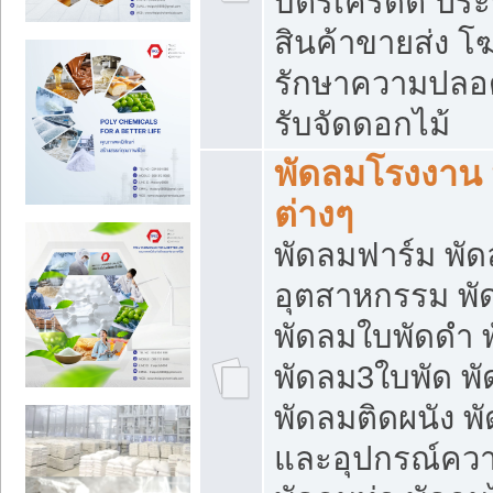
บัตรเครดิต ประก
สินค้าขายส่ง โฆ
รักษาความปลอดภั
รับจัดดอกไม้
พัดลมโรงงาน พ
ต่างๆ
พัดลมฟาร์ม พั
อุตสาหกรรม พั
พัดลมใบพัดดำ 
พัดลม3ใบพัด 
พัดลมติดผนัง พั
และอุปกรณ์ความ