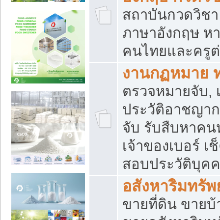
สถาบันกวดวิชา 
ภาษาอังกฤษ หา
คนไทยและครูต่
งานกฏหมาย 
ตรวจหมายจับ, เ
ประวัติอาชญาก
จับ รับสืบหาค
เจ้าของเบอร์ เช
สอบประวัติบุค
อสังหาริมทรัพย
ขายที่ดิน ขาย