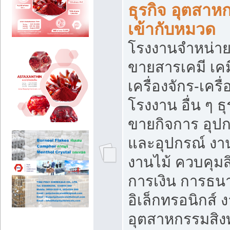
ธุรกิจ อุตสาหก
เข้ากับหมวด
โรงงานจำหน่าย
ขายสารเคมี เค
เครื่องจักร-เครื
โรงงาน อื่น ๆ ธุ
ขายกิจการ อุป
และอุปกรณ์ งา
งานไม้ ควบคุมส
การเงิน การธน
อิเล็กทรอนิกส์ 
อุตสาหกรรมสิงท