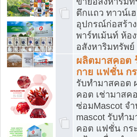
ขายอสังหาริมทร
ตึกแถว ทาวน์เฮาส
อุปกรณ์ก่อสร้าง
พาร์ทเม้นท์ ห้อง
อสังหาริมทรัพย์
ผลิตมาสคอต ร้
กาย แฟชั่น กระ
รับทำมาสคอต ผ
คอต เช่ามาสคอ
ซ่อมMascot จำห
mascot รับทำม
คอต แฟชั่น กระเ