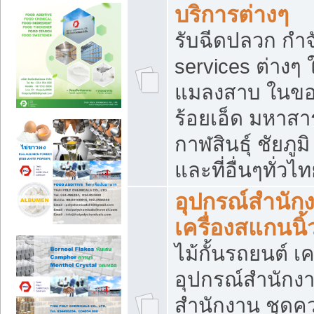
บริการต่างๆ
รับฉีดปลวก กำจ
services ต่างๆ 
แมลงสาบ ในขอน
ร้อยเอ็ด มหาสา
กาฬสินธุ์ ชัยภ
และที่อื่นๆทั่วไ
อุปกรณ์สำนักง
เครื่องสแกนนิ้ว
ไม้กั้นรถยนต์ เค
อุปกรณ์สำนักง
สำนักงาน ชุดคว