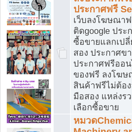
ประกาศฟรี S
เว็บลงโฆษณาฟร
ติดgoogle ประ
ซื้อขายแลกเปลี่
สอง ประกาศขา
ประกาศฟรีออนไ
ของฟรี ลงโฆษ
สินค้าฟรีไม่ต้
มือสอง แหล่งร
เลือกซื้อขาย
หมวดChemica
Machinery a