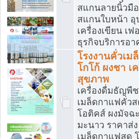
สแกนลายนิ้วมือ 
สแกนใบหน้า อ
เครื่องเขียน เฟ
ธุรกิจบริการอา
โรงงานคั่วเม
โกโก้ ผงชา เค
สุขภาพ
เครื่องดื่มธัญพื
เมล็ดกาแฟคั่วสด
โอติคส์ ผงมัจ
มะนาว ราคาส่
เมล็ดกาแฟสด โ