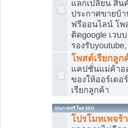
แลกเปลี่ยน สิน
ประกาศขายบ้า
ฟรีออนไลน์ โพส
ติดgoogle เวบบ
รองรับyoutube
โพสต์เรียกลูกค
แคปชั่นแม่ค้าอ
ของให้ออร์เดอร์
เรียกลูกค้า
ประกาศฟรี โพส SEO
โปรโมทเพจร้า