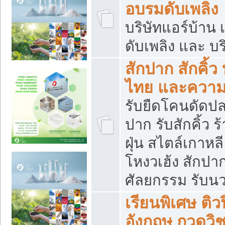
อบรมดับเพลิง
บริษัทแอร์บ้าน 
ดับเพลิง และ บร
สักปาก สักคิ้
ไทย และควา
รับยืดโคนดัดปลา
ปาก รับสักคิ้ว ร
ฝุ่น สไตล์เกาห
โหงวเฮ้ง สักปา
ศัลยกรรม รับน
เรียนพิเศษ ติ
อังกฤษ กวดวิ