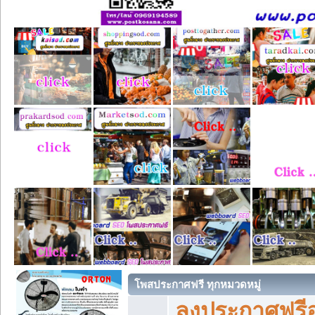
โพสประกาศฟรี ทุกหมวดหมู่
ลงประกาศฟรีอ