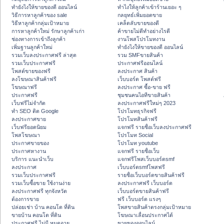
ทํายังไงให้ขายของดี ออนไลน์
ทําไงให้ลูกค้าเข้าร้านเยอะ ๆ
วิธีการหาลูกค้าของ sale
กลยุทธ์เพิ่มยอดขาย
วิธีหาลูกค้ากลุ่มเป้าหมาย
เคล็ดลับขายของดี
การหาลูกค้าใหม่ รักษาลูกค้าเก่า
ค้าขายไม่ดีทำอย่างไรดี
ช่องทางการเข้าถึงลูกค้า
งานโพสโปรโมทงาน
เพิ่มฐานลูกค้าใหม่
ทํายังไงให้ขายของดี ออนไลน์
รวมเว็บลงประกาศฟรี ล่าสุด
รวม SMFขายสินค้า
รวมเว็บประกาศฟรี
ประกาศฟรีออนไลน์
โพสต์ขายของฟรี
ลงประกาศ สินค้า
ลงโฆษณาสินค้าฟรี
เว็บบอร์ด โพสต์ฟรี
โฆษณาฟรี
ลงประกาศ ซื้อ-ขาย ฟรี
ประกาศฟรี
ชุมชนคนไอทีขายสินค้า
เว็บฟรีไม่จำกัด
ลงประกาศฟรีใหม่ๆ 2023
ทำ SEO ติด Google
โปรโมทธุรกิจฟรี
ลงประกาศขาย
โปรโมทสินค้าฟรี
เว็บฟรียอดนิยม
แจกฟรี รายชื่อเว็บลงประกาศฟรี
โพสโฆษณา
โปรโมท Social
ประกาศขายของ
โปรโมท youtube
ประกาศหางาน
แจกฟรี รายชื่อเว็บ
บริการ แนะนำเว็บ
แจกฟรีโพสเว็บบอร์ดsmf
ลงประกาศ
เว็บบอร์ดsmfโพสฟรี
รวมเว็บประกาศฟรี
รายชื่อเว็บบอร์ดขายสินค้าฟรี
รวมเว็บซื้อขาย ใช้งานง่าย
ลงประกาศฟรี เว็บบอร์ด
ลงประกาศฟรี ทุกจังหวัด
เว็บบอร์ดขายสินค้าฟรี
ต้องการขาย
ฟรี เว็บบอร์ด แรงๆ
ปล่อยเช่า บ้าน คอนโด ที่ดิน
โพสขายสินค้าตรงกลุ่มเป้าหมาย
ขายบ้าน คอนโด ที่ดิน
โฆษณาเลื่อนประกาศได้
ประกาศฟรี ไม่มี หมดอายุ
ขายของออนไลน์