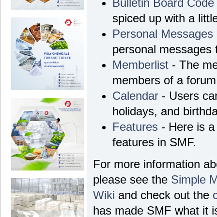
Bulletin Board Code
spiced up with a litt
Personal Messages
personal messages t
Memberlist
- The mem
members of a forum
Calendar
- Users can
holidays, and birthd
Features
- Here is a 
features in SMF.
For more information a
please see the
Simple 
Wiki
and check out the
has made SMF what it is