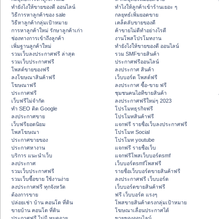
ทํายังไงให้ขายของดี ออนไลน์
ทําไงให้ลูกค้าเข้าร้านเยอะ ๆ
วิธีการหาลูกค้าของ sale
กลยุทธ์เพิ่มยอดขาย
วิธีหาลูกค้ากลุ่มเป้าหมาย
เคล็ดลับขายของดี
การหาลูกค้าใหม่ รักษาลูกค้าเก่า
ค้าขายไม่ดีทำอย่างไรดี
ช่องทางการเข้าถึงลูกค้า
งานโพสโปรโมทงาน
เพิ่มฐานลูกค้าใหม่
ทํายังไงให้ขายของดี ออนไลน์
รวมเว็บลงประกาศฟรี ล่าสุด
รวม SMFขายสินค้า
รวมเว็บประกาศฟรี
ประกาศฟรีออนไลน์
โพสต์ขายของฟรี
ลงประกาศ สินค้า
ลงโฆษณาสินค้าฟรี
เว็บบอร์ด โพสต์ฟรี
โฆษณาฟรี
ลงประกาศ ซื้อ-ขาย ฟรี
ประกาศฟรี
ชุมชนคนไอทีขายสินค้า
เว็บฟรีไม่จำกัด
ลงประกาศฟรีใหม่ๆ 2023
ทำ SEO ติด Google
โปรโมทธุรกิจฟรี
ลงประกาศขาย
โปรโมทสินค้าฟรี
เว็บฟรียอดนิยม
แจกฟรี รายชื่อเว็บลงประกาศฟรี
โพสโฆษณา
โปรโมท Social
ประกาศขายของ
โปรโมท youtube
ประกาศหางาน
แจกฟรี รายชื่อเว็บ
บริการ แนะนำเว็บ
แจกฟรีโพสเว็บบอร์ดsmf
ลงประกาศ
เว็บบอร์ดsmfโพสฟรี
รวมเว็บประกาศฟรี
รายชื่อเว็บบอร์ดขายสินค้าฟรี
รวมเว็บซื้อขาย ใช้งานง่าย
ลงประกาศฟรี เว็บบอร์ด
ลงประกาศฟรี ทุกจังหวัด
เว็บบอร์ดขายสินค้าฟรี
ต้องการขาย
ฟรี เว็บบอร์ด แรงๆ
ปล่อยเช่า บ้าน คอนโด ที่ดิน
โพสขายสินค้าตรงกลุ่มเป้าหมาย
ขายบ้าน คอนโด ที่ดิน
โฆษณาเลื่อนประกาศได้
ประกาศฟรี ไม่มี หมดอายุ
ขายของออนไลน์