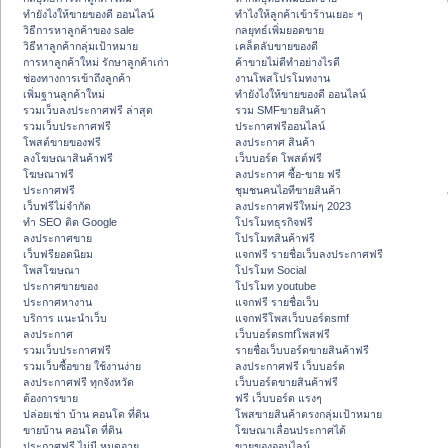
ทํายังไงให้ขายของดี ออนไลน์
ทําไงให้ลูกค้าเข้าร้านเยอะ ๆ
วิธีการหาลูกค้าของ sale
กลยุทธ์เพิ่มยอดขาย
วิธีหาลูกค้ากลุ่มเป้าหมาย
เคล็ดลับขายของดี
การหาลูกค้าใหม่ รักษาลูกค้าเก่า
ค้าขายไม่ดีทำอย่างไรดี
ช่องทางการเข้าถึงลูกค้า
งานโพสโปรโมทงาน
เพิ่มฐานลูกค้าใหม่
ทํายังไงให้ขายของดี ออนไลน์
รวมเว็บลงประกาศฟรี ล่าสุด
รวม SMFขายสินค้า
รวมเว็บประกาศฟรี
ประกาศฟรีออนไลน์
โพสต์ขายของฟรี
ลงประกาศ สินค้า
ลงโฆษณาสินค้าฟรี
เว็บบอร์ด โพสต์ฟรี
โฆษณาฟรี
ลงประกาศ ซื้อ-ขาย ฟรี
ประกาศฟรี
ชุมชนคนไอทีขายสินค้า
เว็บฟรีไม่จำกัด
ลงประกาศฟรีใหม่ๆ 2023
ทำ SEO ติด Google
โปรโมทธุรกิจฟรี
ลงประกาศขาย
โปรโมทสินค้าฟรี
เว็บฟรียอดนิยม
แจกฟรี รายชื่อเว็บลงประกาศฟรี
โพสโฆษณา
โปรโมท Social
ประกาศขายของ
โปรโมท youtube
ประกาศหางาน
แจกฟรี รายชื่อเว็บ
บริการ แนะนำเว็บ
แจกฟรีโพสเว็บบอร์ดsmf
ลงประกาศ
เว็บบอร์ดsmfโพสฟรี
รวมเว็บประกาศฟรี
รายชื่อเว็บบอร์ดขายสินค้าฟรี
รวมเว็บซื้อขาย ใช้งานง่าย
ลงประกาศฟรี เว็บบอร์ด
ลงประกาศฟรี ทุกจังหวัด
เว็บบอร์ดขายสินค้าฟรี
ต้องการขาย
ฟรี เว็บบอร์ด แรงๆ
ปล่อยเช่า บ้าน คอนโด ที่ดิน
โพสขายสินค้าตรงกลุ่มเป้าหมาย
ขายบ้าน คอนโด ที่ดิน
โฆษณาเลื่อนประกาศได้
ประกาศฟรี ไม่มี หมดอายุ
ขายของออนไลน์