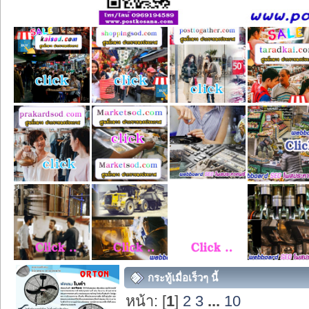
กระทู้เมื่อเร็วๆ นี้
หน้า: [
1
]
2
3
...
10