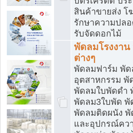
บัตรเครดิต ประก
สินค้าขายส่ง โฆ
รักษาความปลอดภั
รับจัดดอกไม้
พัดลมโรงงาน พ
ต่างๆ
พัดลมฟาร์ม พั
อุตสาหกรรม พั
พัดลมใบพัดดำ 
พัดลม3ใบพัด 
พัดลมติดผนัง พั
และอุปกรณ์ความ