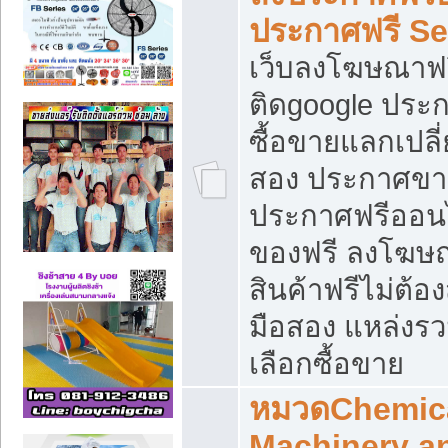
ประกาศฟรี S
เว็บลงโฆษณาฟร
ติดgoogle ประ
ซื้อขายแลกเปลี่
สอง ประกาศขา
ประกาศฟรีออนไ
ของฟรี ลงโฆษ
สินค้าฟรีไม่ต้
มือสอง แหล่งร
เลือกซื้อขาย
หมวดChemica
Machinery a