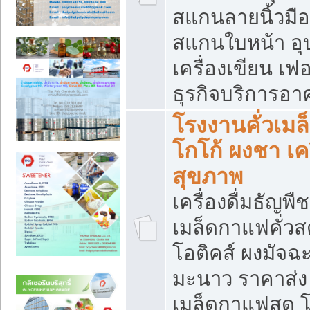
สแกนลายนิ้วมือ 
สแกนใบหน้า อ
เครื่องเขียน เฟ
ธุรกิจบริการอา
โรงงานคั่วเม
โกโก้ ผงชา เค
สุขภาพ
เครื่องดื่มธัญพื
เมล็ดกาแฟคั่วสด
โอติคส์ ผงมัจ
มะนาว ราคาส่
เมล็ดกาแฟสด โ