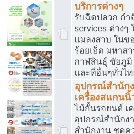
บริการต่างๆ
รับฉีดปลวก กำจ
services ต่างๆ 
แมลงสาบ ในขอน
ร้อยเอ็ด มหาสา
กาฬสินธุ์ ชัยภ
และที่อื่นๆทั่วไ
อุปกรณ์สำนักง
เครื่องสแกนนิ้ว
ไม้กั้นรถยนต์ เค
อุปกรณ์สำนักง
สำนักงาน ชุดคว