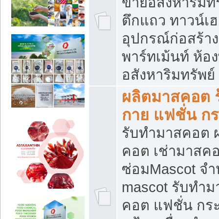
ขายอสังหาริมทร
ตึกแถว ทาวน์เฮาส
อุปกรณ์ก่อสร้าง
พาร์ทเม้นท์ ห้อง
อสังหาริมทรัพย์
ผลิตมาสคอต ร้
กาย แฟชั่น กระ
รับทำมาสคอต ผ
คอต เช่ามาสคอ
ซ่อมMascot จำห
mascot รับทำม
คอต แฟชั่น กระเ