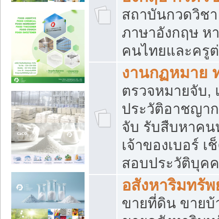
สถาบันกวดวิชา 
ภาษาอังกฤษ หา
คนไทยและครูต่
งานกฏหมาย 
ตรวจหมายจับ, เ
ประวัติอาชญาก
จับ รับสืบหาค
เจ้าของเบอร์ เช
สอบประวัติบุค
อสังหาริมทรัพย
ขายที่ดิน ขาย