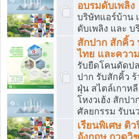
อบรมดับเพลิง
บริษัทแอร์บ้าน 
ดับเพลิง และ บร
สักปาก สักคิ้
ไทย และควา
รับยืดโคนดัดปลา
ปาก รับสักคิ้ว ร
ฝุ่น สไตล์เกาห
โหงวเฮ้ง สักปา
ศัลยกรรม รับน
เรียนพิเศษ ติ
อังกฤษ กวดวิ