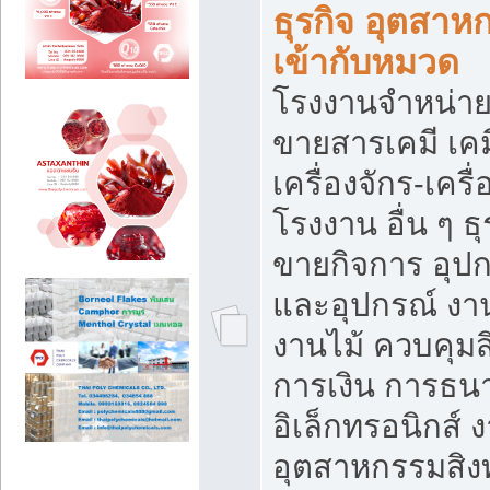
ธุรกิจ อุตสาหก
เข้ากับหมวด
โรงงานจำหน่าย
ขายสารเคมี เค
เครื่องจักร-เครื
โรงงาน อื่น ๆ ธุ
ขายกิจการ อุป
และอุปกรณ์ งา
งานไม้ ควบคุมส
การเงิน การธน
อิเล็กทรอนิกส์ 
อุตสาหกรรมสิงท