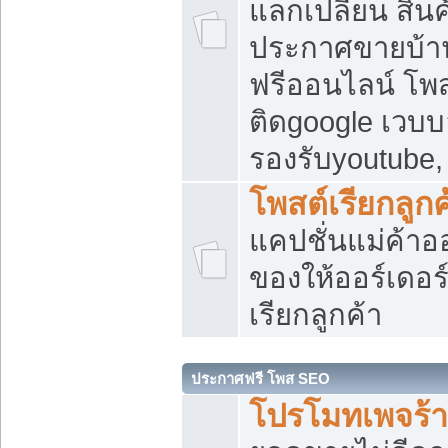
แลกเปลี่ยน สิน
ประกาศขายบ้า
ฟรีออนไลน์ โพส
ติดgoogle เวบบ
รองรับyoutube
โพสต์เรียกลูกค
แคปชั่นแม่ค้าอ
ของให้ออร์เดอร์
เรียกลูกค้า
ประกาศฟรี โพส SEO
โปรโมทเพจร้า