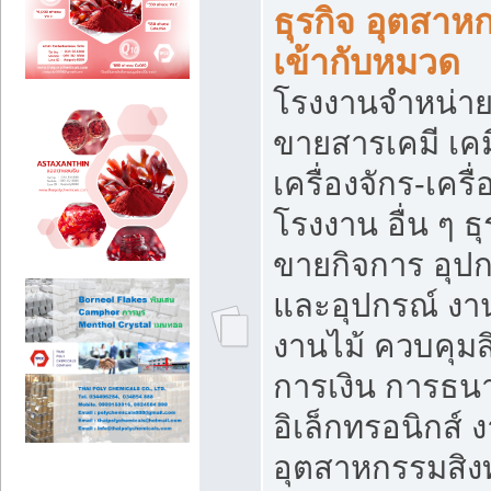
ธุรกิจ อุตสาหก
เข้ากับหมวด
โรงงานจำหน่าย
ขายสารเคมี เค
เครื่องจักร-เครื
โรงงาน อื่น ๆ ธุ
ขายกิจการ อุป
และอุปกรณ์ งา
งานไม้ ควบคุมส
การเงิน การธน
อิเล็กทรอนิกส์ 
อุตสาหกรรมสิงท