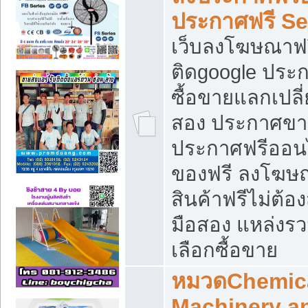
ประกาศฟรี S
เว็บลงโฆษณาฟร
ติดgoogle ประ
ซื้อขายแลกเปลี่
สอง ประกาศขา
ประกาศฟรีออนไ
ของฟรี ลงโฆษ
สินค้าฟรีไม่ต้
มือสอง แหล่งร
เลือกซื้อขาย
หมวดChemica
Machinery a