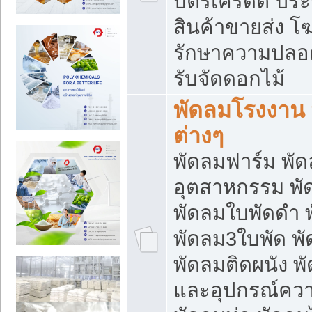
บัตรเครดิต ประก
สินค้าขายส่ง โฆ
รักษาความปลอดภั
รับจัดดอกไม้
พัดลมโรงงาน พ
ต่างๆ
พัดลมฟาร์ม พั
อุตสาหกรรม พั
พัดลมใบพัดดำ 
พัดลม3ใบพัด 
พัดลมติดผนัง พั
และอุปกรณ์ความ