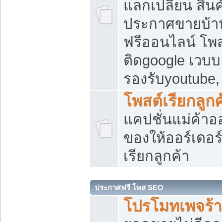
แลกเปลี่ยน สิน
ประกาศขายบ้า
ฟรีออนไลน์ โพส
ติดgoogle เวบบ
รองรับyoutube
โพสต์เรียกลูกค
แคปชั่นแม่ค้าอ
ของให้ออร์เดอร์
เรียกลูกค้า
ประกาศฟรี โพส SEO
โปรโมทเพจร้า