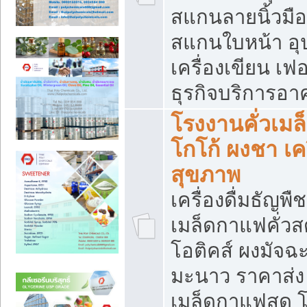
สแกนลายนิ้วมือ 
สแกนใบหน้า อ
เครื่องเขียน เฟ
ธุรกิจบริการอา
โรงงานคั่วเม
โกโก้ ผงชา เค
สุขภาพ
เครื่องดื่มธัญพื
เมล็ดกาแฟคั่วสด
โอติคส์ ผงมัจ
มะนาว ราคาส่
เมล็ดกาแฟสด โ