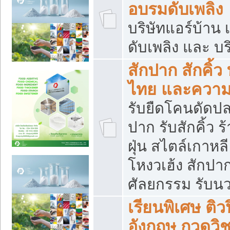
อบรมดับเพลิง
บริษัทแอร์บ้าน 
ดับเพลิง และ บร
สักปาก สักคิ้
ไทย และควา
รับยืดโคนดัดปลา
ปาก รับสักคิ้ว ร
ฝุ่น สไตล์เกาห
โหงวเฮ้ง สักปา
ศัลยกรรม รับน
เรียนพิเศษ ติ
อังกฤษ กวดวิ