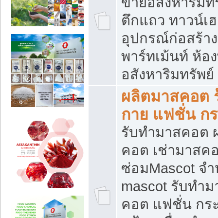
ขายอสังหาริมทร
ตึกแถว ทาวน์เฮาส
อุปกรณ์ก่อสร้าง
พาร์ทเม้นท์ ห้อง
อสังหาริมทรัพย์
ผลิตมาสคอต ร้
กาย แฟชั่น กระ
รับทำมาสคอต ผ
คอต เช่ามาสคอ
ซ่อมMascot จำห
mascot รับทำม
คอต แฟชั่น กระเ