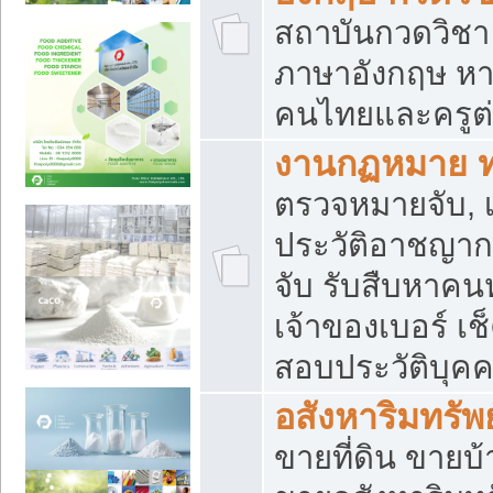
สถาบันกวดวิชา 
ภาษาอังกฤษ หา
คนไทยและครูต่
งานกฏหมาย 
ตรวจหมายจับ, เ
ประวัติอาชญาก
จับ รับสืบหาค
เจ้าของเบอร์ เช
สอบประวัติบุค
อสังหาริมทรัพย
ขายที่ดิน ขาย