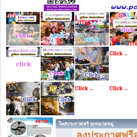
โพสประกาศฟรี ทุกหมวดหมู่
ลงประกาศฟรีอ