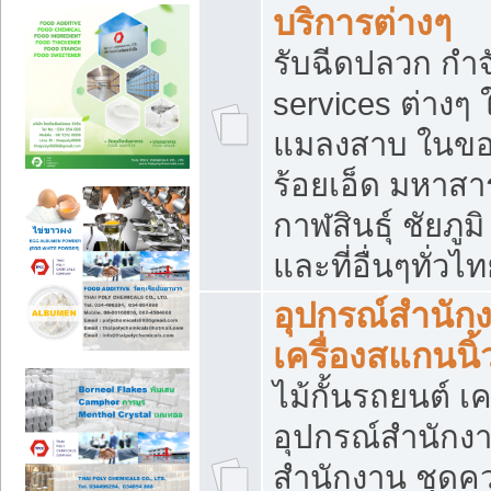
บริการต่างๆ
รับฉีดปลวก กำจ
services ต่างๆ 
แมลงสาบ ในขอน
ร้อยเอ็ด มหาสา
กาฬสินธุ์ ชัยภ
และที่อื่นๆทั่วไ
อุปกรณ์สำนักง
เครื่องสแกนนิ้ว
ไม้กั้นรถยนต์ เค
อุปกรณ์สำนักง
สำนักงาน ชุดคว