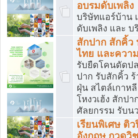
อบรมดับเพลิง
บริษัทแอร์บ้าน 
ดับเพลิง และ บร
สักปาก สักคิ้
ไทย และควา
รับยืดโคนดัดปลา
ปาก รับสักคิ้ว ร
ฝุ่น สไตล์เกาห
โหงวเฮ้ง สักปา
ศัลยกรรม รับน
เรียนพิเศษ ติ
อังกฤษ กวดวิ