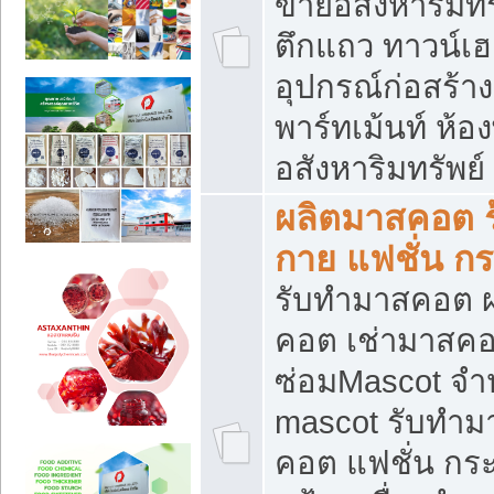
ขายอสังหาริมทร
ตึกแถว ทาวน์เฮาส
อุปกรณ์ก่อสร้าง
พาร์ทเม้นท์ ห้อง
อสังหาริมทรัพย์
ผลิตมาสคอต ร้
กาย แฟชั่น กระ
รับทำมาสคอต ผ
คอต เช่ามาสคอ
ซ่อมMascot จำห
mascot รับทำม
คอต แฟชั่น กระเ