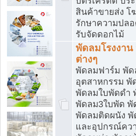
บัตรเครดิต ประก
สินค้าขายส่ง โฆ
รักษาความปลอดภั
รับจัดดอกไม้
พัดลมโรงงาน พ
ต่างๆ
พัดลมฟาร์ม พั
อุตสาหกรรม พั
พัดลมใบพัดดำ 
พัดลม3ใบพัด 
พัดลมติดผนัง พั
และอุปกรณ์ความ