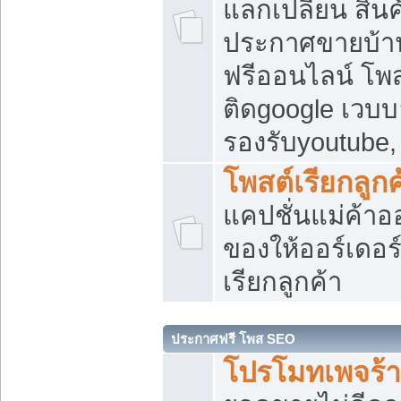
แลกเปลี่ยน สิน
ประกาศขายบ้า
ฟรีออนไลน์ โพส
ติดgoogle เวบบ
รองรับyoutube
โพสต์เรียกลูกค
แคปชั่นแม่ค้าอ
ของให้ออร์เดอร์
เรียกลูกค้า
ประกาศฟรี โพส SEO
โปรโมทเพจร้า