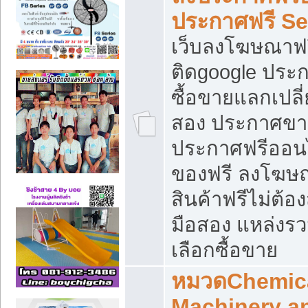
ประกาศฟรี S
เว็บลงโฆษณาฟร
ติดgoogle ประ
ซื้อขายแลกเปลี่
สอง ประกาศขา
ประกาศฟรีออนไ
ของฟรี ลงโฆษ
สินค้าฟรีไม่ต้
มือสอง แหล่งร
เลือกซื้อขาย
หมวดChemica
Machinery a