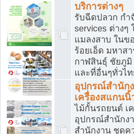
บริการต่างๆ
รับฉีดปลวก กำจ
services ต่างๆ 
แมลงสาบ ในขอน
ร้อยเอ็ด มหาสา
กาฬสินธุ์ ชัยภ
และที่อื่นๆทั่วไ
อุปกรณ์สำนักง
เครื่องสแกนนิ้ว
ไม้กั้นรถยนต์ เค
อุปกรณ์สำนักง
สำนักงาน ชุดคว