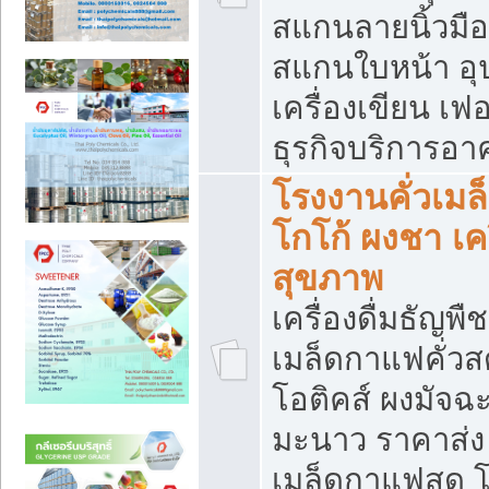
สแกนลายนิ้วมือ 
สแกนใบหน้า อ
เครื่องเขียน เฟ
ธุรกิจบริการอา
โรงงานคั่วเม
โกโก้ ผงชา เค
สุขภาพ
เครื่องดื่มธัญพื
เมล็ดกาแฟคั่วสด
โอติคส์ ผงมัจ
มะนาว ราคาส่
เมล็ดกาแฟสด โ