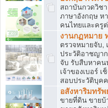
สถาบันกวดวิชา 
ภาษาอังกฤษ หา
คนไทยและครูต่
งานกฏหมาย 
ตรวจหมายจับ, เ
ประวัติอาชญาก
จับ รับสืบหาค
เจ้าของเบอร์ เช
สอบประวัติบุค
อสังหาริมทรัพย
ขายที่ดิน ขาย