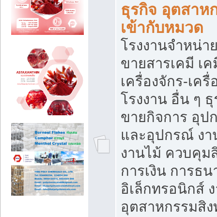
ธุรกิจ อุตสาหก
เข้ากับหมวด
โรงงานจำหน่าย
ขายสารเคมี เค
เครื่องจักร-เครื
โรงงาน อื่น ๆ ธุ
ขายกิจการ อุป
และอุปกรณ์ งา
งานไม้ ควบคุมส
การเงิน การธน
อิเล็กทรอนิกส์ 
อุตสาหกรรมสิงท