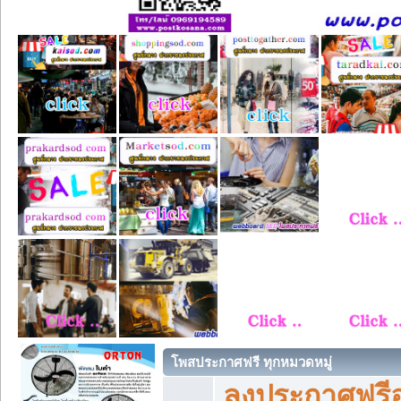
โพสประกาศฟรี ทุกหมวดหมู่
ลงประกาศฟรีอ