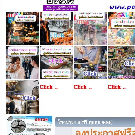
โพสประกาศฟรี ทุกหมวดหมู่
ลงประกาศฟรีอ