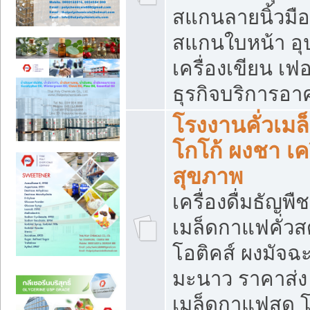
สแกนลายนิ้วมือ 
สแกนใบหน้า อ
เครื่องเขียน เฟ
ธุรกิจบริการอา
โรงงานคั่วเม
โกโก้ ผงชา เค
สุขภาพ
เครื่องดื่มธัญพื
เมล็ดกาแฟคั่วสด
โอติคส์ ผงมัจ
มะนาว ราคาส่
เมล็ดกาแฟสด โ