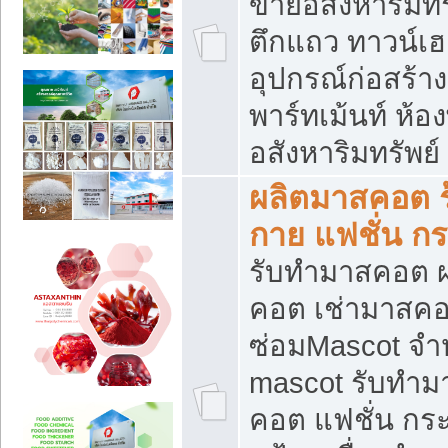
ขายอสังหาริมทร
ตึกแถว ทาวน์เฮาส
อุปกรณ์ก่อสร้าง
พาร์ทเม้นท์ ห้อง
อสังหาริมทรัพย์
ผลิตมาสคอต ร้
กาย แฟชั่น กระ
รับทำมาสคอต ผ
คอต เช่ามาสคอ
ซ่อมMascot จำห
mascot รับทำม
คอต แฟชั่น กระเ