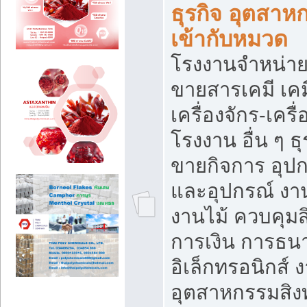
ธุรกิจ อุตสาหก
เข้ากับหมวด
โรงงานจำหน่าย
ขายสารเคมี เค
เครื่องจักร-เครื
โรงงาน อื่น ๆ ธุ
ขายกิจการ อุป
และอุปกรณ์ งา
งานไม้ ควบคุมส
การเงิน การธน
อิเล็กทรอนิกส์ 
อุตสาหกรรมสิงท