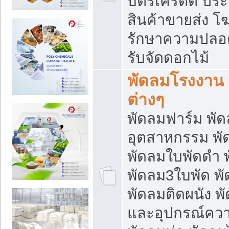
บัตรเครดิต ประก
สินค้าขายส่ง โฆ
รักษาความปลอดภั
รับจัดดอกไม้
พัดลมโรงงาน พ
ต่างๆ
พัดลมฟาร์ม พั
อุตสาหกรรม พั
พัดลมใบพัดดำ 
พัดลม3ใบพัด 
พัดลมติดผนัง พั
และอุปกรณ์ความ