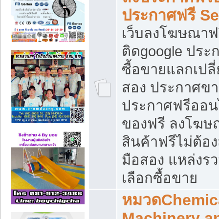
ประกาศฟรี S
เว็บลงโฆษณาฟร
ติดgoogle ประ
ซื้อขายแลกเปลี่
สอง ประกาศขา
ประกาศฟรีออนไ
ของฟรี ลงโฆษ
สินค้าฟรีไม่ต้
มือสอง แหล่งร
เลือกซื้อขาย
หมวดChemica
Machinery a