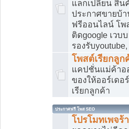
แลกเปลี่ยน สิน
ประกาศขายบ้า
ฟรีออนไลน์ โพส
ติดgoogle เวบบ
รองรับyoutube
โพสต์เรียกลูกค
แคปชั่นแม่ค้าอ
ของให้ออร์เดอร์
เรียกลูกค้า
ประกาศฟรี โพส SEO
โปรโมทเพจร้า