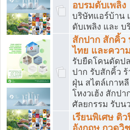
อบรมดับเพลิง
บริษัทแอร์บ้าน 
ดับเพลิง และ บร
สักปาก สักคิ้
ไทย และควา
รับยืดโคนดัดปลา
ปาก รับสักคิ้ว ร
ฝุ่น สไตล์เกาห
โหงวเฮ้ง สักปา
ศัลยกรรม รับน
เรียนพิเศษ ติ
อังกฤษ กวดวิ