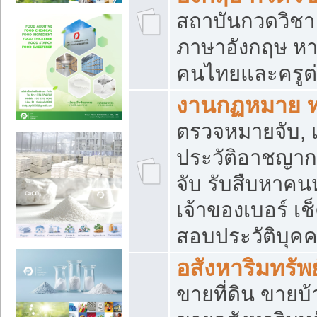
สถาบันกวดวิชา 
ภาษาอังกฤษ หา
คนไทยและครูต่
งานกฏหมาย 
ตรวจหมายจับ, เ
ประวัติอาชญาก
จับ รับสืบหาค
เจ้าของเบอร์ เช
สอบประวัติบุค
อสังหาริมทรัพย
ขายที่ดิน ขาย