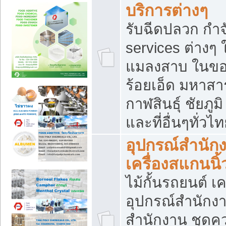
บริการต่างๆ
รับฉีดปลวก กำจ
services ต่างๆ 
แมลงสาบ ในขอน
ร้อยเอ็ด มหาสา
กาฬสินธุ์ ชัยภ
และที่อื่นๆทั่วไ
อุปกรณ์สำนักง
เครื่องสแกนนิ้ว
ไม้กั้นรถยนต์ เค
อุปกรณ์สำนักง
สำนักงาน ชุดคว