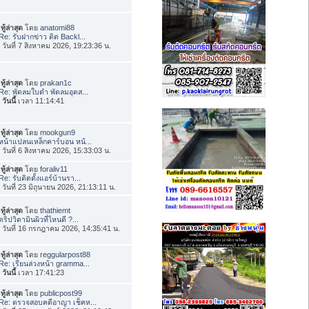
ทู้ล่าสุด
โดย
anatomi88
Re: รับฝากข่าว ติด Backl...
่อ วันที่ 7 สิงหาคม 2026, 19:23:36 น.
ทู้ล่าสุด
โดย
prakan1c
Re: พัดลมใบดำ พัดลมอุตส...
อ
วันนี้
เวลา 11:14:41
ทู้ล่าสุด
โดย
mookgun9
หน้าแปลนเหล็กคาร์บอน หน้...
่อ วันที่ 6 สิงหาคม 2026, 15:33:03 น.
ทู้ล่าสุด
โดย
foraliv11
Re: รับติดตั้งแอร์บ้านรา...
่อ วันที่ 23 มิถุนายน 2026, 21:13:11 น.
ทู้ล่าสุด
โดย
thathiemt
ดริปวิตามินผิวที่ไหนดี ?...
่อ วันที่ 16 กรกฎาคม 2026, 14:35:41 น.
ทู้ล่าสุด
โดย
reggularpost88
Re: เรียนล่วงหน้า gramma...
อ
วันนี้
เวลา 17:41:23
ทู้ล่าสุด
โดย
publicpost99
Re: ตรวจสอบคดีอาญา เช็คห...