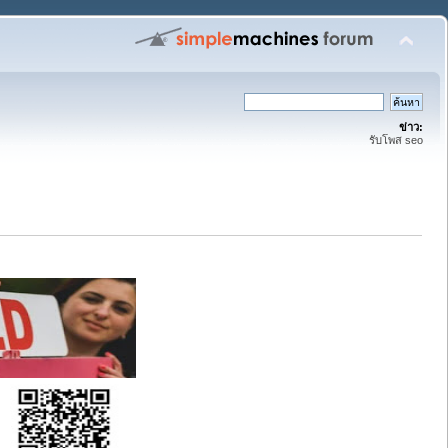
ข่าว:
รับโพส seo