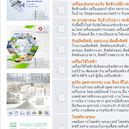
เครื่องเล่นกลางแจ้ง ชิงช้าเหล็ก 
ชิงช้าเหล็ก เครื่องออกกำลังกายกลางแ
ในบ้าน วัสดุตกแต่งและก่อสร้าง รับเห
รถ ยานพาหนะ รับจ้างไปลาว หกล้อ ส
รับซื้อบิ๊กไบค์ รับจัดไฟแนนซ์รถจัก
อะไหล่ เครื่องยนต์การเกษตร เครื่องเ
บิน เรือยนต์ อื่น ๆ ทะเบียนสวย ไฟแนนซ
รับผลิตลิฟท์, ออกแบบ-ติดตั้งลิฟท์
โรงงานผลิตลิฟท์ , ลิฟท์ขนส่งสินค้า ,
ยกของ, ลิฟท์กระจก, ลิฟท์ส่งของ, ติดต
ลิฟท์นอกอาคาร, ลิฟท์โรงพยาบาล, ลิฟ
เครื่องใช้ไฟฟ้า
เครื่องใช้ไฟฟ้าอิเล็คทรอนิคส์ต่าง
แอร์บ้าน พัดลมฟาร์ม เครื่องดับเพลิง
MP3-MP4 แอร์ ตู้เย็น เครื่องซักผ้า
ธุรกิจ อุตสาหกรรม และ อื่นๆ ที่ไม
โรงงานจำหน่ายสินค้าอุตสาหกรรม ขาย
เครื่องกล วัสดุ-เคมีภัณฑ์ โรงงาน อื่
แพทย์ พลาสติกและอุปกรณ์ งานโลหะ 
การเงิน การธนาคาร อุปกรณ์อิเล็กทรอ
มือวัดและอุปกรณ์ งานประจำ สำนักบัญ
เสริม งานพิเศษ บรรจุภัณฑ์ การออก
โพสต์ขายของ
เทคนิคการโพสต์ขายของ smf โพสต์
สฟรี smf ขายของในกลุ่มซื้อขายสินค