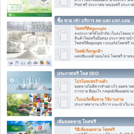
Post ฟรี ประกาศขายของฟรี ประกา
ซื้อ ขาย เช่า บริการ ลด แลก แจก แถม
โพสฟรีติดgoogle
ลงประกาศได้ไม่จำกัด เว็บลงโฆษณาฟ
สินค้าใหม่หรือมือสอง ประกาศขายบ้
โพสฟรีติดgoogle เวบบอร์ดโพสฟรี ร
โพสต์เรียกลูกค้า
แคปชั่นแม่ค้าออนไลน์ โพสฟรี ขายของใ
ประกาศฟรี โพส SEO
โปรโมทเพจร้านค้า
ยอดขายไม่ดีควรทำอย่างไร ยอดขายต
การขาย คืออะไร กลยุทธ์เพิ่มยอดขาย
เว็บบอร์ดซื้อขาย ใช้งานง่าย
ประกาศหางาน บริการ แนะนำเว็บ ล
เพิ่มยอดขาย โพสฟรี
วิธีเพิ่มยอดขาย โพสฟรี