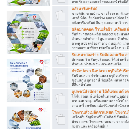
หาย รับตรวจสอบเจ้าของเบอร์ เช็คพิก
อสังหาริมทรัพย์
ขายที่ดิน ขายบ้าน ขายโรงงาน ตัวแท
เฮาส์ ที่ดิน สิ่งก่อสร้าง อุปกรณ์ก่อสร้
อสังหาริมทรัพย์ อื่น ๆ และงานบริการ
ผลิตมาสคอต ร้านเสื่อผ้า เครืองแต่
รับทำมาสคอต ผลิต mascot ซ่อมมาสค
จำหน่ายทำตัวการ์ตูน mascot รับทำมา
ต่างหู แป้ง เครื่องสำอาง ถนอมผิว แ
necklace นาฬิกา เข็มขัด เครื่องประดับ
รับเหมาก่อสร้าง รับตัดคอนกรี
ตัดคอนกรีต รับทุบรื่อถอน ให้เช่าเคร
ทำถนน ทำสะพาน เจาะคอนกรีต
กำจัดปลวก ฉีดปลวก ธรุกิจให้บริก
รับฉีดปลวก กำจัดแมลง ธรุกิจบริการ 
ขอนแก่น อุดรธานี ร้อยเอ็ด มหาสารค
ที่อื่นๆทั่วไทย
อุปกรณ์สำนักงาน ไม้กั้นรถยนต์ เครื
ไม้กั้นรถยนต์ เครื่องกั้นทางเดิน อ
ควบคุมประตู เครื่องสแกนลายนิ้วมือ
งาน เครื่องเขียน เฟอร์นิเจอร์สำนักง
โรงงานคั่วเมล็ดกาแฟสด โรงงานโก
เครื่องดื่มธัญพืช พรีไบโอติคส์ รับผลิ
มัจฉะ ผงชาไทย ผงชามะนาว ราคาส่
ผงชา และ เครื่องดื่มอื่นๆ