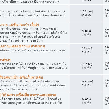
เมื
ัด บริการยื่นตรวจสอบประวัติบุคคล ทุกประเภท
กระ
นขายอสังหาริมทรัพย์ คอนโดมิเนียม ตึกแถว ทาวน์
1102 กระทู้
ใน
าง บ้าน พื้นที่สำนักงาน อพาร์ทเม้นท์ ห้องพัก-ห้องเช่า
55 หัวข้อ
เมื
งกาย แฟชั่น กระเป๋า เสื้อผ้า
อต เช่ามาสคอต , ซักมาสคอต, รับซ่อมMascot
กระ
71 กระทู้
สคอต ,รับผลิตมาสคอต แฟชั่น กระเป๋า เสื้อผ้า กำไล
ใน
2 หัวข้อ
เมื
ว่นตา คอนแทคเลนส์ bigeye สร้อยข้อมือ สร้อยคอ
 รองเท้า ถุงเท้า ชุดแต่งงาน อื่น ๆ
ต ลาดยางมะตอย ทำถนน ทำสะพาน
กระ
424 กระทู้
ื่องตัดคอนกรีต บริษัทรับเหมาก่อสร้าง ลาดยางมะตอย
ใน
3 หัวข้อ
เมื
ารต่างๆ
กระ
services ต่างๆ ให้บริการด้านๆ มด หนู แมลงสาบ ใน
278 กระทู้
ใน
าม เมืองเลย กาฬสินธุ์ ชัยภูมิ สกลนคร นครพนม และ
1 หัวข้อ
เมื
่องสแกนนิ้ว เครื่องกั้นทางเดิน
กระ
ุปกรณ์สำนักงาน นาฬิกายาม อุปกรณ์สำนักงาน ชุด
1034 กระทู้
ใน
 ประตูอัตโนมัติ เครืองสแกนใบหน้า อุปกรณ์นำเสนอ
5 หัวข้อ
เมื
าน ธุรกิจบริการอาคาร สถานที่
โก้ ผงชา เครื่องดื่ม อาหารและสุขภาพ
กระ
ตเมล็ดกาแฟคั่วสด เครื่องดื่มโกโก้พรีไบโอติคส์ ผง
87 กระทู้
ใน
ง อาหารและสุขภาพ เมล็ดกาแฟสด โรงงานโกโก้
1 หัวข้อ
เมื