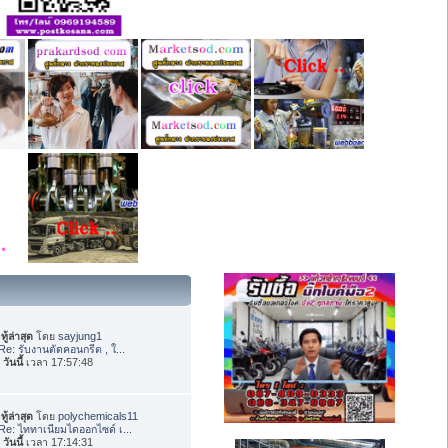
ทู้ล่าสุด
โดย
sayjung1
Re: รับงานตัดคอนกรีต , ใ...
อ
วันนี้
เวลา 17:57:48
ทู้ล่าสุด
โดย
polychemicals11
Re: ไททาเนียมไดออกไซด์ เ...
อ
วันนี้
เวลา 17:14:31