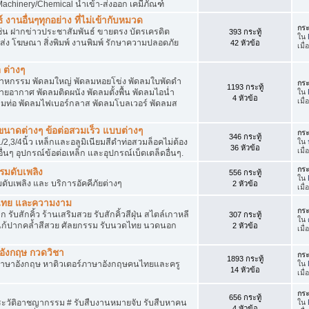
achinery/Chemical นำเข้า-ส่งออก เคมีภัณฑ์
 งานอื่นๆทุกอย่าง ที่ไม่เข้ากับหมวด
กระ
ด เช่น ฝากข่าวประชาสัมพันธ์ ขายตรง บัตรเครดิต
393 กระทู้
ใน
ยส่ง โฆษณา สิ่งพิมพ์ งานพิมพ์ รักษาความปลอดภัย
42 หัวข้อ
เมื
 ต่างๆ
สาหกรรม พัดลมใหญ่ พัดลมหอยโข่ง พัดลมใบพัดดำ
กระ
1193 กระทู้
ยอากาศ พัดลมติดผนัง พัดลมตั้งพื้น พัดลมไอน่ำ
ใน
4 หัวข้อ
เมื่
ลมท่อ พัดลมไฟเบอร์กลาส พัดลมโบลเวอร์ พัดลมส
็กขนาดต่างๆ ข้อต่อสวมเร็ว แบบต่างๆ
กระ
346 กระทู้
1/2,3/4นิ้ว เหล็กและอลูมิเนียมสีดำท่อสวมล็อคไม่ต้อง
ใน
36 หัวข้อ
เมื
ื่นๆ อุปกรณ์ข้อต่อเหล็ก และอุปกรณ์เบ็ดเตล็ดอื่นๆ.
กระ
บรมดับเพลิง
556 กระทู้
ใน
มดับเพลิง และ บริการอัคคีภัยต่างๆ
2 หัวข้อ
เมื
วดไทย และความงาม
กระ
 รับสักคิ้ว ร้านเสริมสวย รับสักคิ้วสีฝุ่น สไตล์เกาหลี
307 กระทู้
ใน
แก้ปากคล้ำสีสวย ศัลยกรรม รับนวดไทย นวดนอก
2 หัวข้อ
เมื
าอังกฤษ กวดวิชา
กระ
1893 กระทู้
ภาษาอังกฤษ หาติวเตอร์ภาษาอังกฤษคนไทยและครู
ใน
14 หัวข้อ
เมื่
กระ
656 กระทู้
ประวัติอาชญากรรม # รับสืบงานหมายจับ รับสืบหาคน
ใน
4 หัวข้อ