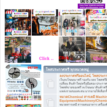
โพสประกาศฟรี ทุกหมวดหมู่
ลงประกาศฟรีออนไลน์, โพสประกา
เว็บลงโฆษณาฟรี รองรับ seo โพสฟรี
เปลี่ยน สินค้าใหม่หรือมือสอง ประ
โพสต์ขายของฟรี ลงโฆษณาสินค้าฟรี
แหล่งรวมของสะสม มากมายให้เลือกซ
หมวดChemical สารเคมี Machi
Equipment/Machinery/Chemi
หมวดสารเคมี สารผสมอาหาร เครื่องสำ