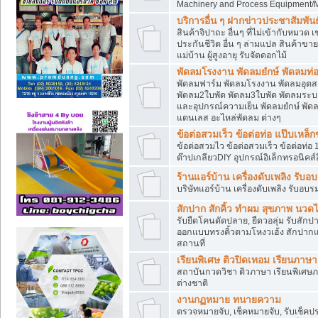
Machinery and Process Equipment/M
บริการอื่น ๆ ฝากข่าวประชาสัมพันธ์
สินค้าจิปาถะ อื่นๆ ที่ไม่เข้ากับหมว
ประกันชีวิต อื่น ๆ ล่ามแปล สินค้าขา
แม่บ้าน ผู้สูงอายุ รับจัดดอกไม้
พัดลมโรงงาน พัดลมยํกษ์ พัดลมท่อ
พัดลมฟาร์ม พัดลมโรงงาน พัดลมอุต
พัดลม2ใบพัด พัดลม3ใบพัด พัดลมระบา
และอุปกรณ์ความเย็น พัดลมยํกษ์ พัด
แตนเลส อะไหล่พัดลม ต่างๆ
ข้อต่อสวมเร็ว ข้อต่อท่อ แป๊บเหล
ข้อต่อสวมไว ข้อต่อสวมเร็ว ข้อต่อท่อ 
ต๊าปเกลียวDIY อุปกรณ์อิเล็กทรอนิคส์อ
ร้านแอร์บ้าน เครื่องดับเพลิง รับอ
บริษัทแอร์บ้าน เครื่องดับเพลิง รับอบร
สักปาก สักคิ้ว ทำผม สุขภาพ น
รับยืดโคนดัดปลาย, ยืดวอลุ่ม รับสักปาก
ออกแบบทรงคิ้วตามโหงวเฮ้ง สักปาก
สถานที่
เรียนพิเศษ ติวปิดเทอม เรียนภาษ
สถาบันกวดวิชา ติวภาษา เรียนพิเศษ
ต่างชาติ
งานกฏหมาย ทนายความ
ตรวจหมายจับ, เช็คหมายจับ, รับเช็ค