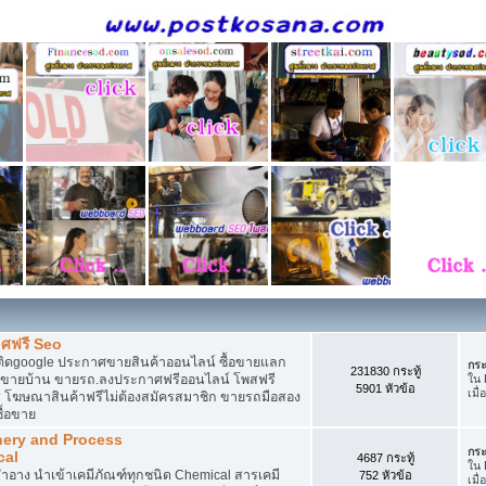
ศฟรี Seo
ติดgoogle ประกาศขายสินค้าออนไลน์ ซื้อขายแลก
กระ
231830 กระทู้
กาศขายบ้าน ขายรถ.ลงประกาศฟรีออนไลน์ โพสฟรี
ใน
5901 หัวข้อ
เมื่
 โฆษณาสินค้าฟรีไม่ต้องสมัครสมาชิก ขายรถมือสอง
ื้อขาย
nery and Process
กระ
cal
4687 กระทู้
ใน
อาง นำเข้าเคมีภัณฑ์ทุกชนิด Chemical สารเคมี
752 หัวข้อ
เมื่