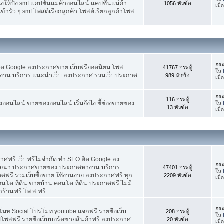
ห้ปัง smf แคปชั่นแม่ค้าออนไลน์ แคปชั่นแม่ค้า
1056 หัวข้อ
เมื
้ารัว ๆ smf โพสต์เรียกลูกค้า โพสต์เรียกลูกค้าโพส
กระ
ติด Google ลงประกาศขาย เว็บฟรียอดนิยม โพส
41767 กระทู้
ใน
น บริการ แนะนำเว็บ ลงประกาศ รวมเว็บประกาศ
989 หัวข้อ
เมื่
กระ
116 กระทู้
อนไลน์ ขายของออนไลน์ เริ่มยังไง ชี้ช่องขายของ
ใน
13 หัวข้อ
เมื
ฟรี เว็บฟรีไม่จำกัด ทำ SEO ติด Google ลง
กระ
ฆษณา ประกาศขายของ ประกาศหางาน บริการ
47401 กระทู้
ใน
รี รวมเว็บซื้อขาย ใช้งานง่าย ลงประกาศฟรี ทุก
2209 หัวข้อ
เมื
อนโด ที่ดิน ขายบ้าน คอนโด ที่ดิน ประกาศฟรี ไม่มี
กร้านฟรี โพ ส ฟรี
กระ
โมท Social โปรโมท youtube แจกฟรี รายชื่อเว็บ
208 กระทู้
ใน
fโพสฟรี รายชื่อเว็บบอร์ดขายสินค้าฟรี ลงประกาศ
20 หัวข้อ
เมื่