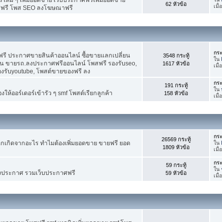
62 หัวข้อ
เมื
ศฟรี โพส SEO ลงโฆษณาฟรี
กระ
รี ประกาศขายสินค้าออนไลน์ ซื้อขายแลกเปลี่ยน
3548 กระทู้
ใน
าน ขายรถ.ลงประกาศฟรีออนไลน์ โพสฟรี รองรับseo,
1617 หัวข้อ
เมื
องรับyoutube, โพสต์ขายของฟรี ลง
กระ
191 กระทู้
ใน
ห้ออร์เดอร์เข้ารัว ๆ smf โพสต์เรียกลูกค้า
158 หัวข้อ
เมื
กระ
26569 กระทู้
กเกิดจากอะไร ทำไมต้องเพิ่มยอดขาย ขายฟรี ยอด
ใน
1809 หัวข้อ
เมื
กระ
59 กระทู้
ใน
งประกาศ รวมเว็บประกาศฟรี
59 หัวข้อ
เมื