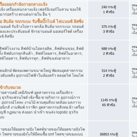
เครื่องออกกำลังกายกลางแจ้ง
กระ
240 กระทู้
จ้ง เครื่องเล่นกลางแจ้ง เฟอร์นิเจอร์ในสวน ของใช้
ใน
1 หัวข้อ
เมื
มาก่อสร้าง ตกแต่งภายใน อื่น ๆ
ิบล้อ รถกระบะ รับซื้อบิ๊กไบค์ ไฟแนนซ์ ลิสซิ่ง
กระ
รยานยนต์ รับจ้างไปลาว หกล้อ สิบล้อ รถกระบะ รถยนต์
375 กระทู้
ใน
สียงและประดับยนต์ จักรยานยนต์ มอเตอร์ไซต์ เครื่อง
3 หัวข้อ
เมื
์ ลิสซิ่ง
กระ
 ลิฟท์โรงงาน ลิฟท์บ้านไฮดรอลิค , ลิฟต์ขนของ, ลิฟต์
688 กระทู้
ใน
ั้ง ลิฟต์บรรทุกสินค้า , ลิฟท์โดยสาร, ลิฟท์ในอาคาร,
2 หัวข้อ
เมื
ท์โดยสาร, ลิฟท์บรรทุก , ลิฟท์ขนส่งอาหาร
กระ
ๆ พัดลมยักษ์ พัดลมเพดานขนาดใหญ่ พัดลมอุตสาหกรรม
314 กระทู้
ใน
 ถังดับเพลิง อุปกรณ์ไฟฟ้าในห้องครัว หลอดไฟ โคมไฟ
2 หัวข้อ
เมื
่เข้ากับหมวด
สารเคมี เคมีภัณฑ์ อุตสาหกรรม เครื่องจักร-
น ๆ ธุรกิจแฟรนไชส์ เซ้ง-ซื้อ-ขายกิจการ อุปกรณ์การ
กระ
1145 กระทู้
อุปกรณ์โลหะ งานไม้ ควบคุมสิ่งแวดล้อม มลภาวะ
ใน
65 หัวข้อ
เมื
นิกส์ งานพิมพ์ กราฟิก อุตสาหกรรมสิงทอ ผ้า เครื่อง
ชี กฏหมาย ส่งออก นำเข้า ขนส่ง logistic ธุรกิจ
แบบ
ขายของให้ยอดขายปัง โพสต์ขายของให้ยอดขายปังโพ
กระ
้า โพสขายของยังไงให้มีคนซื้อ smf โพสขายของแบบ
36853 กระทู้
ใน