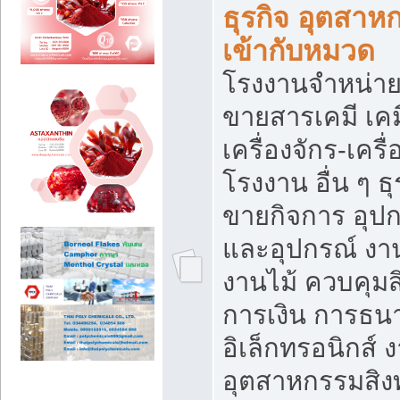
ธุรกิจ อุตสาหก
เข้ากับหมวด
โรงงานจำหน่าย
ขายสารเคมี เค
เครื่องจักร-เครื
โรงงาน อื่น ๆ ธุ
ขายกิจการ อุป
และอุปกรณ์ งา
งานไม้ ควบคุมส
การเงิน การธน
อิเล็กทรอนิกส์ 
อุตสาหกรรมสิงท