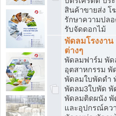
บัตรเครดิต ประก
สินค้าขายส่ง โฆ
รักษาความปลอดภั
รับจัดดอกไม้
พัดลมโรงงาน พ
ต่างๆ
พัดลมฟาร์ม พั
อุตสาหกรรม พั
พัดลมใบพัดดำ 
พัดลม3ใบพัด 
พัดลมติดผนัง พั
และอุปกรณ์ความ