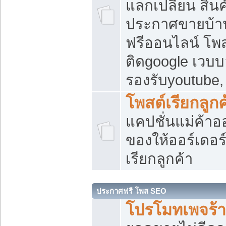
แลกเปลี่ยน สิน
ประกาศขายบ้า
ฟรีออนไลน์ โพส
ติดgoogle เวบบ
รองรับyoutube
โพสต์เรียกลูกค
แคปชั่นแม่ค้าอ
ของให้ออร์เดอร์
เรียกลูกค้า
ประกาศฟรี โพส SEO
โปรโมทเพจร้า