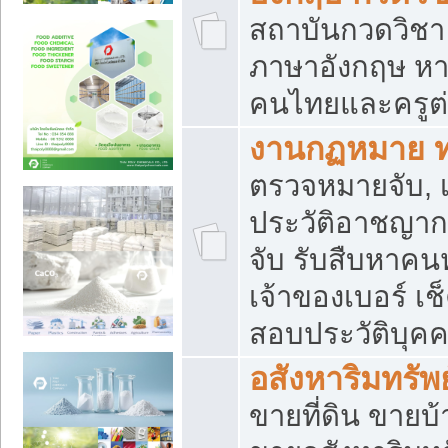
สถาบันกวดวิชา 
ภาษาอังกฤษ หา
คนไทยและครูต่
งานกฏหมาย 
ตรวจหมายจับ, เ
ประวัติอาชญาก
จับ รับสืบหาค
เจ้าของเบอร์ เช
สอบประวัติบุค
อสังหาริมทรัพย
ขายที่ดิน ขาย