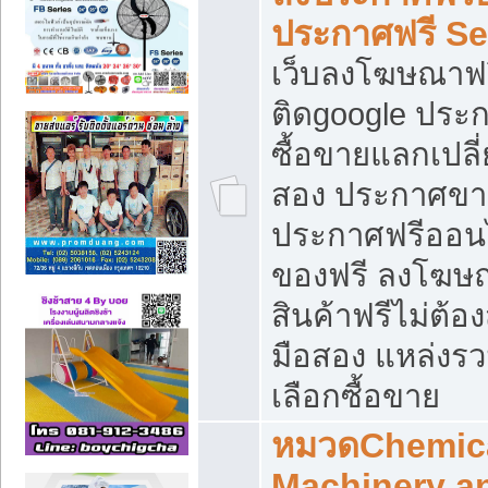
ประกาศฟรี S
เว็บลงโฆษณาฟร
ติดgoogle ประ
ซื้อขายแลกเปลี่
สอง ประกาศขา
ประกาศฟรีออนไ
ของฟรี ลงโฆษ
สินค้าฟรีไม่ต้
มือสอง แหล่งร
เลือกซื้อขาย
หมวดChemica
Machinery a