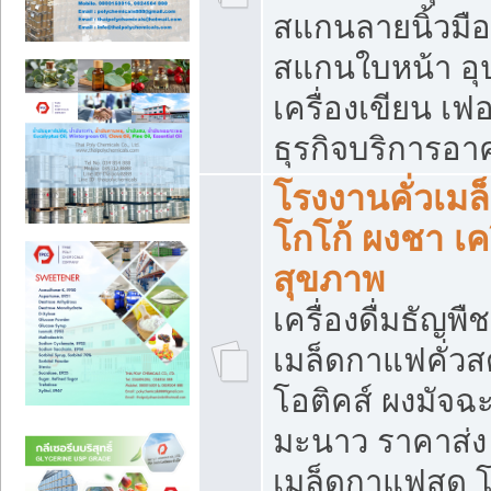
สแกนลายนิ้วมือ 
สแกนใบหน้า อ
เครื่องเขียน เฟ
ธุรกิจบริการอา
โรงงานคั่วเม
โกโก้ ผงชา เค
สุขภาพ
เครื่องดื่มธัญพื
เมล็ดกาแฟคั่วสด
โอติคส์ ผงมัจ
มะนาว ราคาส่
เมล็ดกาแฟสด โ