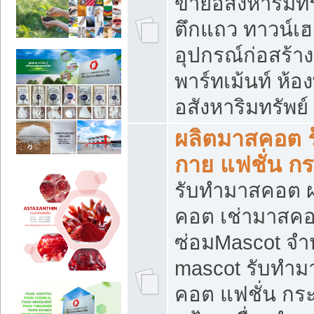
ขายอสังหาริมทร
ตึกแถว ทาวน์เฮาส
อุปกรณ์ก่อสร้าง
พาร์ทเม้นท์ ห้อง
อสังหาริมทรัพย์
ผลิตมาสคอต ร้
กาย แฟชั่น กระ
รับทำมาสคอต ผ
คอต เช่ามาสคอ
ซ่อมMascot จำห
mascot รับทำม
คอต แฟชั่น กระเ