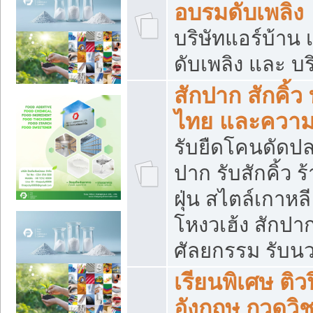
อบรมดับเพลิง
บริษัทแอร์บ้าน 
ดับเพลิง และ บร
สักปาก สักคิ้
ไทย และควา
รับยืดโคนดัดปลา
ปาก รับสักคิ้ว ร
ฝุ่น สไตล์เกาห
โหงวเฮ้ง สักปา
ศัลยกรรม รับน
เรียนพิเศษ ติ
อังกฤษ กวดวิ