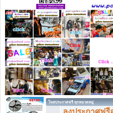
โพสประกาศฟรี ทุกหมวดหมู่
ลงประกาศฟรีอ