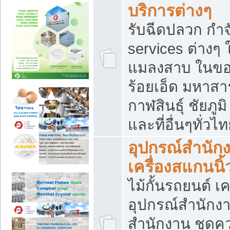
บริการต่างๆ
รับฉีดปลวก กำจ
services ต่างๆ 
แมลงสาบ ในขอน
ร้อยเอ็ด มหาสา
กาฬสินธุ์ ชัยภ
และที่อื่นๆทั่วไ
อุปกรณ์สำนักง
เครื่องสแกนนิ้ว
ไม้กั้นรถยนต์ เค
อุปกรณ์สำนักง
สำนักงาน ชุดคว