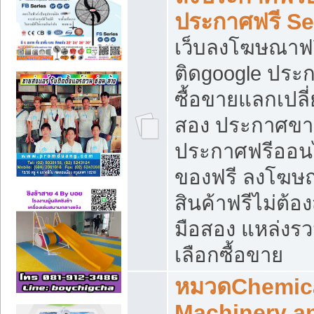
ประกาศฟรี S
เว็บลงโฆษณาฟร
ติดgoogle ประ
ซื้อขายแลกเปลี่
สอง ประกาศขา
ประกาศฟรีออนไ
ของฟรี ลงโฆษ
สินค้าฟรีไม่ต้
มือสอง แหล่งร
เลือกซื้อขาย
หมวดChemica
Machinery a