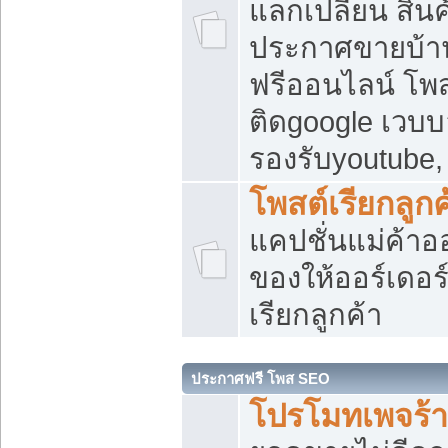
แลกเปลี่ยน สิน
ประกาศขายบ้า
ฟรีออนไลน์ โพส
ติดgoogle เวบบ
รองรับyoutube
โพสต์เรียกลูกค
แคปชั่นแม่ค้าอ
ของให้ออร์เดอร์
เรียกลูกค้า
ประกาศฟรี โพส SEO
โปรโมทเพจร้า