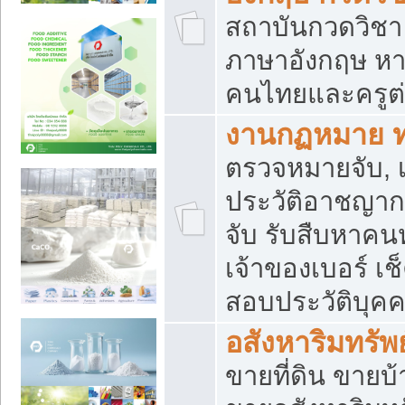
สถาบันกวดวิชา 
ภาษาอังกฤษ หา
คนไทยและครูต่
งานกฏหมาย 
ตรวจหมายจับ, เ
ประวัติอาชญาก
จับ รับสืบหาค
เจ้าของเบอร์ เช
สอบประวัติบุค
อสังหาริมทรัพย
ขายที่ดิน ขาย