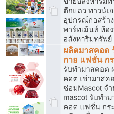
ขายอสังหาริมทร
ตึกแถว ทาวน์เฮาส
อุปกรณ์ก่อสร้าง
พาร์ทเม้นท์ ห้อง
อสังหาริมทรัพย์
ผลิตมาสคอต ร้
กาย แฟชั่น กระ
รับทำมาสคอต ผ
คอต เช่ามาสคอ
ซ่อมMascot จำห
mascot รับทำม
คอต แฟชั่น กระเ