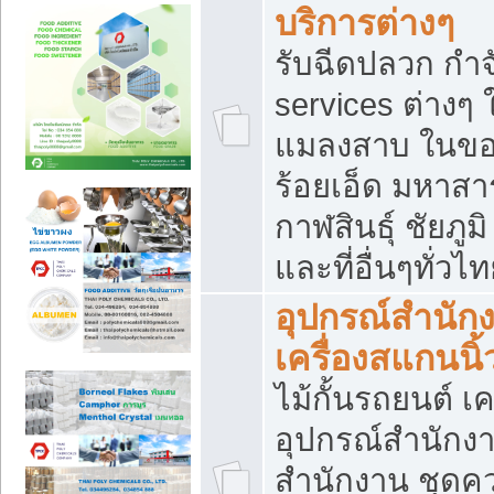
บริการต่างๆ
รับฉีดปลวก กำจ
services ต่างๆ 
แมลงสาบ ในขอน
ร้อยเอ็ด มหาสา
กาฬสินธุ์ ชัยภ
และที่อื่นๆทั่วไ
อุปกรณ์สำนักง
เครื่องสแกนนิ้ว
ไม้กั้นรถยนต์ เค
อุปกรณ์สำนักง
สำนักงาน ชุดคว