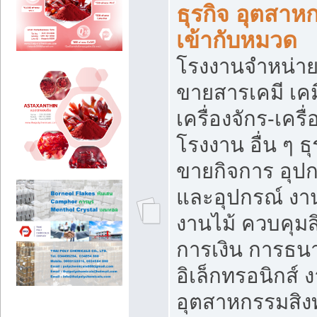
ธุรกิจ อุตสาหก
เข้ากับหมวด
โรงงานจำหน่าย
ขายสารเคมี เค
เครื่องจักร-เครื
โรงงาน อื่น ๆ ธุ
ขายกิจการ อุป
และอุปกรณ์ งา
งานไม้ ควบคุมส
การเงิน การธน
อิเล็กทรอนิกส์ 
อุตสาหกรรมสิงท