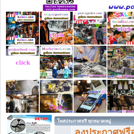
โพสประกาศฟรี ทุกหมวดหมู่
ลงประกาศฟรีอ