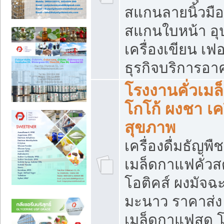
สแกนลายนิ้วมือ 
สแกนใบหน้า อ
เครื่องเขียน เฟ
ธุรกิจบริการอา
โรงงานคั่วเม
โกโก้ ผงชา เค
สุขภาพ
เครื่องดื่มธัญพื
เมล็ดกาแฟคั่วสด
โอติคส์ ผงมัจ
มะนาว ราคาส่
เมล็ดกาแฟสด โ