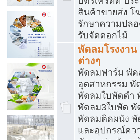
บัตรเครดิต ประก
สินค้าขายส่ง โฆ
รักษาความปลอดภั
รับจัดดอกไม้
พัดลมโรงงาน พ
ต่างๆ
พัดลมฟาร์ม พั
อุตสาหกรรม พั
พัดลมใบพัดดำ 
พัดลม3ใบพัด 
พัดลมติดผนัง พั
และอุปกรณ์ความ