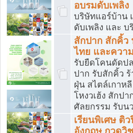
อบรมดับเพลิง
บริษัทแอร์บ้าน 
ดับเพลิง และ บร
สักปาก สักคิ้
ไทย และควา
รับยืดโคนดัดปลา
ปาก รับสักคิ้ว ร
ฝุ่น สไตล์เกาห
โหงวเฮ้ง สักปา
ศัลยกรรม รับน
เรียนพิเศษ ติ
อังกฤษ กวดวิ