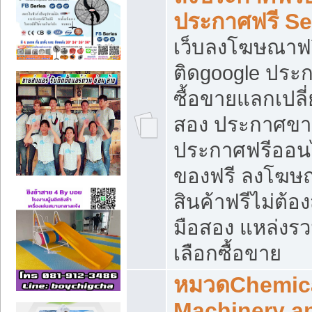
ประกาศฟรี S
เว็บลงโฆษณาฟร
ติดgoogle ประ
ซื้อขายแลกเปลี่
สอง ประกาศขา
ประกาศฟรีออนไ
ของฟรี ลงโฆษ
สินค้าฟรีไม่ต้
มือสอง แหล่งร
เลือกซื้อขาย
หมวดChemica
Machinery a