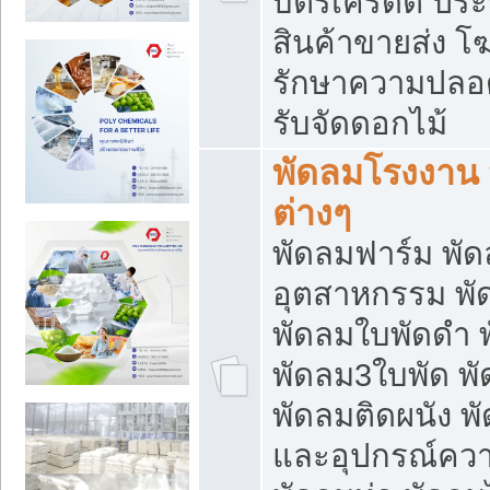
บัตรเครดิต ประก
สินค้าขายส่ง โฆ
รักษาความปลอดภั
รับจัดดอกไม้
พัดลมโรงงาน พ
ต่างๆ
พัดลมฟาร์ม พั
อุตสาหกรรม พั
พัดลมใบพัดดำ 
พัดลม3ใบพัด 
พัดลมติดผนัง พั
และอุปกรณ์ความ