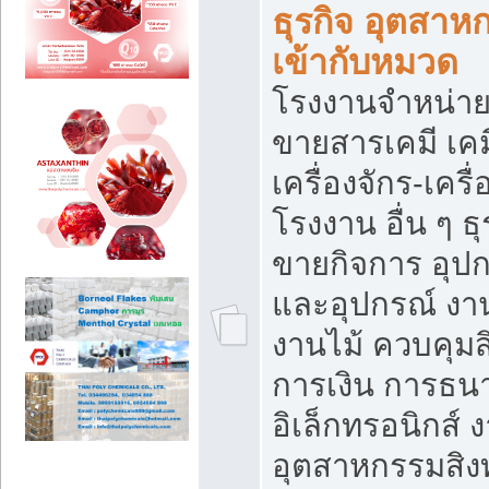
ธุรกิจ อุตสาหก
เข้ากับหมวด
โรงงานจำหน่าย
ขายสารเคมี เค
เครื่องจักร-เครื
โรงงาน อื่น ๆ ธุ
ขายกิจการ อุป
และอุปกรณ์ งา
งานไม้ ควบคุมส
การเงิน การธน
อิเล็กทรอนิกส์ 
อุตสาหกรรมสิงท