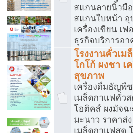
สแกนลายนิ้วมือ 
สแกนใบหน้า อ
เครื่องเขียน เฟ
ธุรกิจบริการอา
โรงงานคั่วเม
โกโก้ ผงชา เค
สุขภาพ
เครื่องดื่มธัญพื
เมล็ดกาแฟคั่วสด
โอติคส์ ผงมัจ
มะนาว ราคาส่
เมล็ดกาแฟสด โ