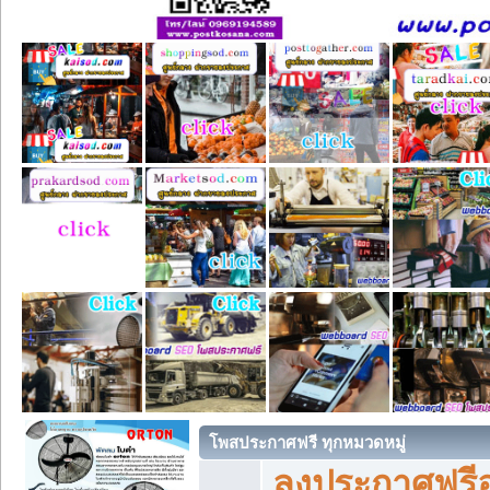
โพสประกาศฟรี ทุกหมวดหมู่
ลงประกาศฟรีอ