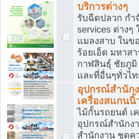
บริการต่างๆ
รับฉีดปลวก กำจ
services ต่างๆ 
แมลงสาบ ในขอน
ร้อยเอ็ด มหาสา
กาฬสินธุ์ ชัยภ
และที่อื่นๆทั่วไ
อุปกรณ์สำนักง
เครื่องสแกนนิ้ว
ไม้กั้นรถยนต์ เค
อุปกรณ์สำนักง
สำนักงาน ชุดคว