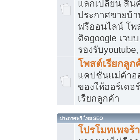
แลกเปลี่ยน สิน
ประกาศขายบ้า
ฟรีออนไลน์ โพส
ติดgoogle เวบบ
รองรับyoutube
โพสต์เรียกลูกค
แคปชั่นแม่ค้าอ
ของให้ออร์เดอร์
เรียกลูกค้า
ประกาศฟรี โพส SEO
โปรโมทเพจร้า