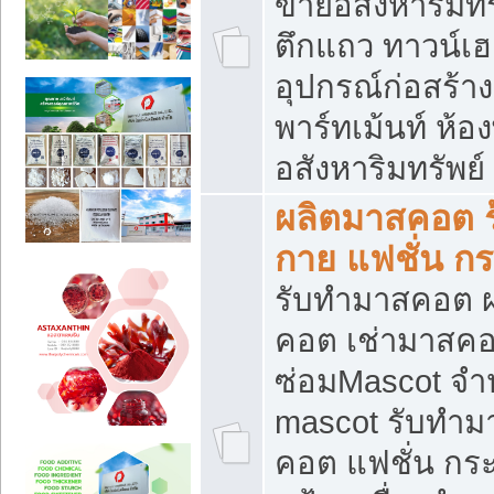
ขายอสังหาริมทร
ตึกแถว ทาวน์เฮาส
อุปกรณ์ก่อสร้าง
พาร์ทเม้นท์ ห้อง
อสังหาริมทรัพย์
ผลิตมาสคอต ร้
กาย แฟชั่น กระ
รับทำมาสคอต ผ
คอต เช่ามาสคอ
ซ่อมMascot จำห
mascot รับทำม
คอต แฟชั่น กระเ