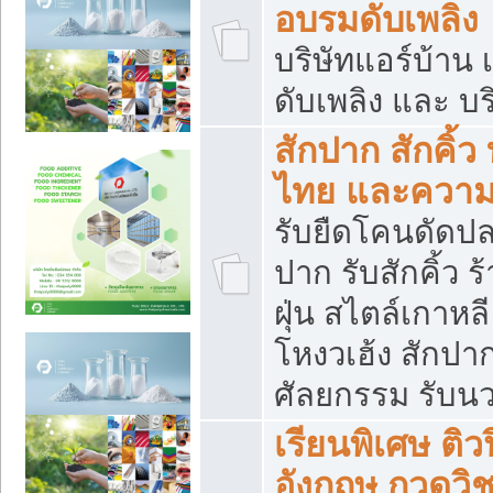
อบรมดับเพลิง
บริษัทแอร์บ้าน 
ดับเพลิง และ บร
สักปาก สักคิ้
ไทย และควา
รับยืดโคนดัดปลา
ปาก รับสักคิ้ว ร
ฝุ่น สไตล์เกาห
โหงวเฮ้ง สักปา
ศัลยกรรม รับน
เรียนพิเศษ ติ
อังกฤษ กวดวิ