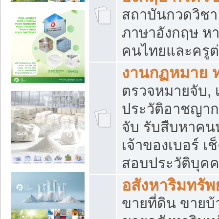
สถาบันกวดวิชา 
ภาษาอังกฤษ หา
คนไทยและครูต่
งานกฏหมาย 
ตรวจหมายจับ, เ
ประวัติอาชญาก
จับ รับสืบหาค
เจ้าของเบอร์ เช
สอบประวัติบุค
อสังหาริมทรัพย
ขายที่ดิน ขาย