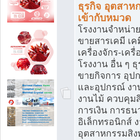
ธุรกิจ อุตสาหก
เข้ากับหมวด
โรงงานจำหน่าย
ขายสารเคมี เค
เครื่องจักร-เครื
โรงงาน อื่น ๆ ธุ
ขายกิจการ อุป
และอุปกรณ์ งา
งานไม้ ควบคุมส
การเงิน การธน
อิเล็กทรอนิกส์ 
อุตสาหกรรมสิงท