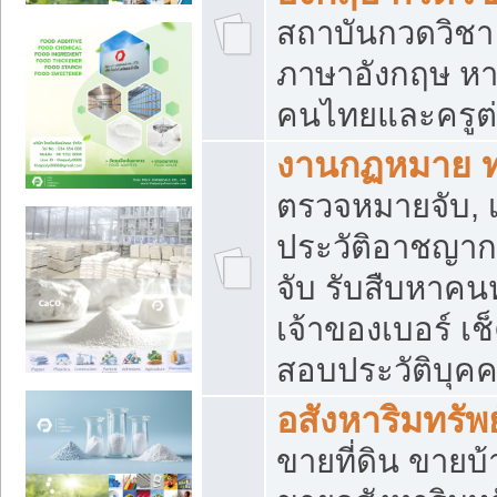
สถาบันกวดวิชา 
ภาษาอังกฤษ หา
คนไทยและครูต่
งานกฏหมาย 
ตรวจหมายจับ, เ
ประวัติอาชญาก
จับ รับสืบหาค
เจ้าของเบอร์ เช
สอบประวัติบุค
อสังหาริมทรัพย
ขายที่ดิน ขาย