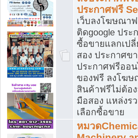
ประกาศฟรี S
เว็บลงโฆษณาฟร
ติดgoogle ประ
ซื้อขายแลกเปลี่
สอง ประกาศขา
ประกาศฟรีออนไ
ของฟรี ลงโฆษ
สินค้าฟรีไม่ต้
มือสอง แหล่งร
เลือกซื้อขาย
หมวดChemica
Machinery a