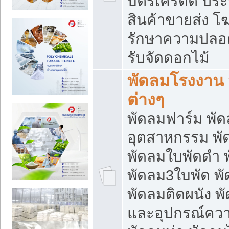
บัตรเครดิต ประก
สินค้าขายส่ง โฆ
รักษาความปลอดภั
รับจัดดอกไม้
พัดลมโรงงาน พ
ต่างๆ
พัดลมฟาร์ม พั
อุตสาหกรรม พั
พัดลมใบพัดดำ 
พัดลม3ใบพัด 
พัดลมติดผนัง พั
และอุปกรณ์ความ