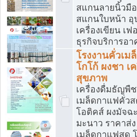
สแกนลายนิ้วมือ 
สแกนใบหน้า อ
เครื่องเขียน เฟ
ธุรกิจบริการอา
โรงงานคั่วเม
โกโก้ ผงชา เค
สุขภาพ
เครื่องดื่มธัญพื
เมล็ดกาแฟคั่วสด
โอติคส์ ผงมัจ
มะนาว ราคาส่
เมล็ดกาแฟสด โ