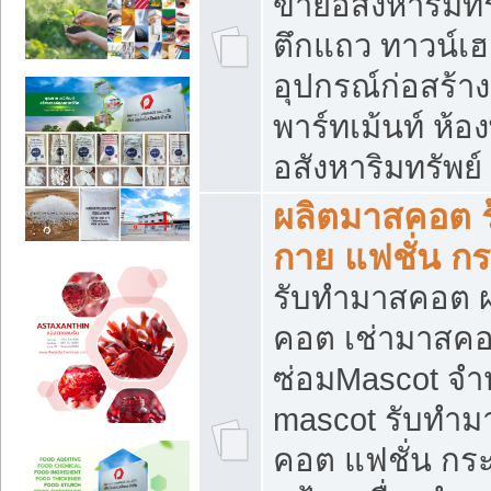
ขายอสังหาริมทร
ตึกแถว ทาวน์เฮาส
อุปกรณ์ก่อสร้าง
พาร์ทเม้นท์ ห้อง
อสังหาริมทรัพย์
ผลิตมาสคอต ร้
กาย แฟชั่น กระ
รับทำมาสคอต ผ
คอต เช่ามาสคอ
ซ่อมMascot จำห
mascot รับทำม
คอต แฟชั่น กระเ