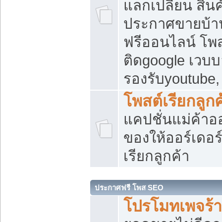
แลกเปลี่ยน สิน
ประกาศขายบ้า
ฟรีออนไลน์ โพส
ติดgoogle เวบบ
รองรับyoutube
โพสต์เรียกลูกค
แคปชั่นแม่ค้าอ
ของให้ออร์เดอร์
เรียกลูกค้า
ประกาศฟรี โพส SEO
โปรโมทเพจร้า