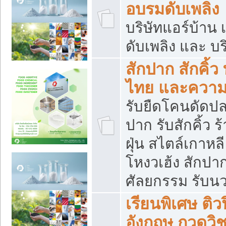
อบรมดับเพลิง
บริษัทแอร์บ้าน 
ดับเพลิง และ บร
สักปาก สักคิ้
ไทย และควา
รับยืดโคนดัดปลา
ปาก รับสักคิ้ว ร
ฝุ่น สไตล์เกาห
โหงวเฮ้ง สักปา
ศัลยกรรม รับน
เรียนพิเศษ ติ
อังกฤษ กวดวิ