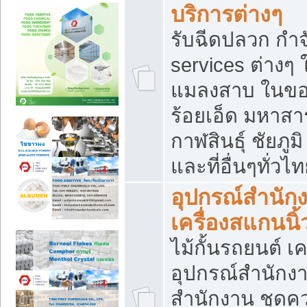
บริการต่างๆ
รับฉีดปลวก กำจ
services ต่างๆ 
แมลงสาบ ในขอน
ร้อยเอ็ด มหาสา
กาฬสินธุ์ ชัยภ
และที่อื่นๆทั่วไ
อุปกรณ์สำนักง
เครื่องสแกนนิ้ว
ไม้กั้นรถยนต์ เค
อุปกรณ์สำนักง
สำนักงาน ชุดคว