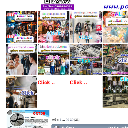
หน้า:
1
...
29
30
[
31
]