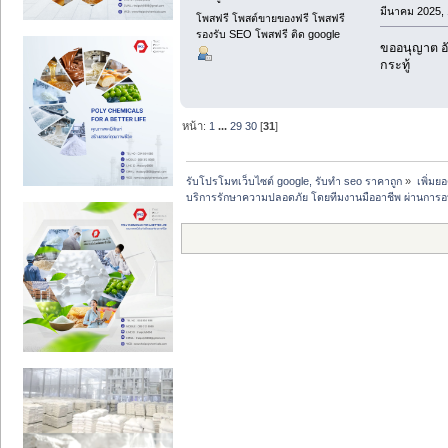
มีนาคม 2025, 
โพสฟรี โพสต์ขายของฟรี โพสฟรี
รองรับ SEO โพสฟรี ติด google
ขออนุญาต อัพ
กระทู้
หน้า:
1
...
29
30
[
31
]
รับโปรโมทเว็บไซต์ google, รับทำ seo ราคาถูก
»
เพิ่มย
บริการรักษาความปลอดภัย โดยทีมงานมืออาชีพ ผ่านก