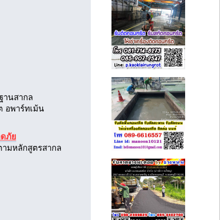
ตรฐานสากล
ิต อพาร์ทเม้น
ดภัย
์ตามหลักสูตรสากล