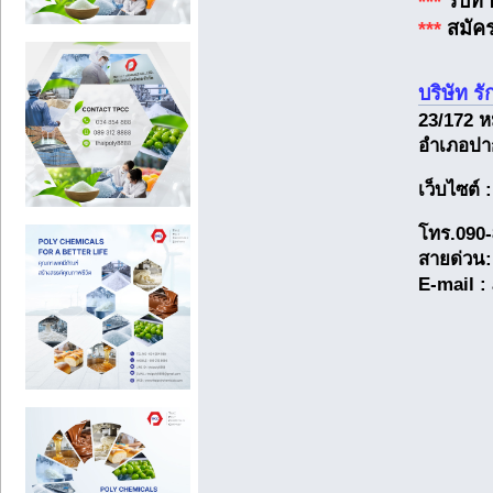
***
รับทำ
***
สมัค
บริษัท ร
23/172 ห
อำเภอปาก
เว็บไซต์ 
โทร.090-
สายด่วน:
E-mail 