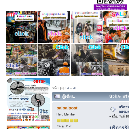
หน้า: [
1
]
2
3
...
31
ผู้เขียน
หัวข้อ: บ
บริกา
paipaipost
อบรม
Hero Member
«
เมื่อ:
วันที่ 
กระทู้: 1176
บริการร