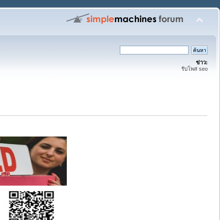
ข่าว:
รับโพส seo