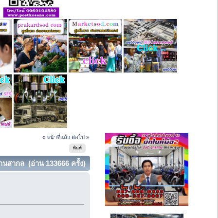
« หน้าที่แล้ว
ต่อไป »
พิมพ์
สากล (อ่าน 133666 ครั้ง)