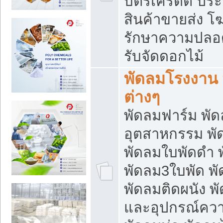
บัตรเครดิต ประก
สินค้าขายส่ง โฆ
รักษาความปลอดภั
รับจัดดอกไม้
พัดลมโรงงาน พ
ต่างๆ
พัดลมฟาร์ม พั
อุตสาหกรรม พั
พัดลมใบพัดดำ 
พัดลม3ใบพัด 
พัดลมติดผนัง พั
และอุปกรณ์ความ