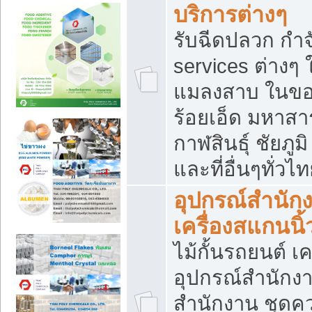
บริการต่างๆ
รับฉีดปลวก กำจ
services ต่างๆ 
แมลงสาบ ในขอน
ร้อยเอ็ด มหาสา
กาฬสินธุ์ ชัยภ
และที่อื่นๆทั่วไ
อุปกรณ์สำนักง
เครื่องสแกนนิ้ว
ไม้กั้นรถยนต์ เค
อุปกรณ์สำนักง
สำนักงาน ชุดคว