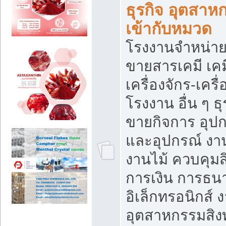
ธุรกิจ อุตสาหก
เข้ากับหมวด
โรงงานจำหน่าย
ขายสารเคมี เค
เครื่องจักร-เครื
โรงงาน อื่น ๆ ธุ
ขายกิจการ อุป
และอุปกรณ์ งา
งานไม้ ควบคุมส
การเงิน การธน
อิเล็กทรอนิกส์ 
อุตสาหกรรมสิงท