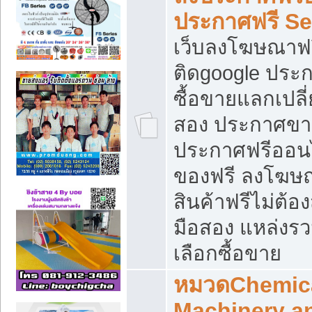
ประกาศฟรี S
เว็บลงโฆษณาฟร
ติดgoogle ประ
ซื้อขายแลกเปลี่
สอง ประกาศขา
ประกาศฟรีออนไ
ของฟรี ลงโฆษ
สินค้าฟรีไม่ต้
มือสอง แหล่งร
เลือกซื้อขาย
หมวดChemica
Machinery a