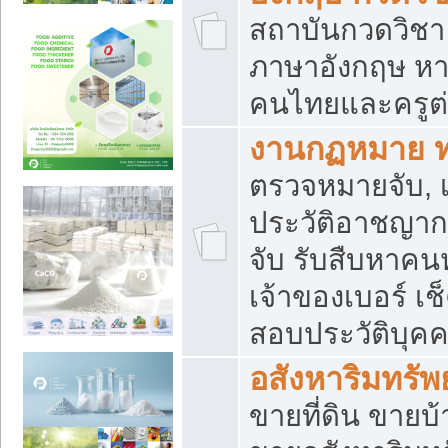
สถาบันกวดวิชา 
ภาษาอังกฤษ หา
คนไทยและครูต่
งานกฏหมาย 
ตรวจหมายจับ, เ
ประวัติอาชญาก
จับ รับสืบหาค
เจ้าของเบอร์ เช
สอบประวัติบุค
อสังหาริมทรัพย
ขายที่ดิน ขาย