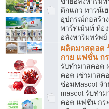
ขายอสังหาริมทร
ตึกแถว ทาวน์เฮาส
อุปกรณ์ก่อสร้าง
พาร์ทเม้นท์ ห้อง
อสังหาริมทรัพย์
ผลิตมาสคอต ร้
กาย แฟชั่น กระ
รับทำมาสคอต ผ
คอต เช่ามาสคอ
ซ่อมMascot จำห
mascot รับทำม
คอต แฟชั่น กระเ