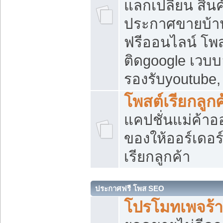
แลกเปลี่ยน สิน
ประกาศขายบ้า
ฟรีออนไลน์ โพส
ติดgoogle เวบบ
รองรับyoutube
โพสต์เรียกลูกค
แคปชั่นแม่ค้าอ
ของให้ออร์เดอร์
เรียกลูกค้า
ประกาศฟรี โพส SEO
โปรโมทเพจร้า