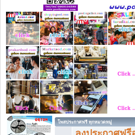
โพสประกาศฟรี ทุกหมวดหมู่
ลงประกาศฟรีอ