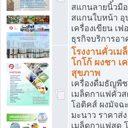
สแกนลายนิ้วมือ 
สแกนใบหน้า อ
เครื่องเขียน เฟ
ธุรกิจบริการอา
โรงงานคั่วเม
โกโก้ ผงชา เค
สุขภาพ
เครื่องดื่มธัญพื
เมล็ดกาแฟคั่วสด
โอติคส์ ผงมัจ
มะนาว ราคาส่
เมล็ดกาแฟสด โ