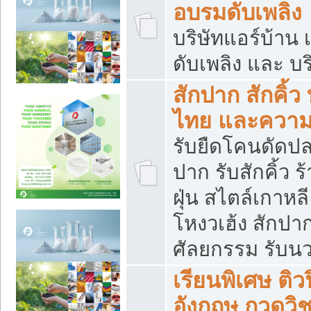
อบรมดับเพลิง
บริษัทแอร์บ้าน 
ดับเพลิง และ บร
สักปาก สักคิ้
ไทย และควา
รับยืดโคนดัดปลา
ปาก รับสักคิ้ว ร
ฝุ่น สไตล์เกาห
โหงวเฮ้ง สักปา
ศัลยกรรม รับน
เรียนพิเศษ ติ
อังกฤษ กวดวิ