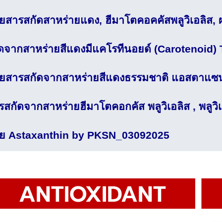
ยสารสกัดสาหร่ายแดง, ฮีมาโตคอคคัสพลูวิเอลิส, 
ดจากสาหร่ายสีแดงมีแคโรทีนอยด์ (Carotenoid) 
ยสารสกัดจากสาหร่ายสีแดงธรรมชาติ แอสตาแซน
สกัดจากสาหร่ายฮีมาโตคอกคัส พลูวิเอลิส , พลูวิ
าย Astaxanthin by PKSN_03092025