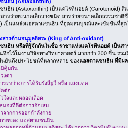
ซนธิน (Astaxanthin)
ธิน (Astaxanthin) เป็นแคโรทีนอยด์ (Carotenoid) สีแดง
ละสาหร่ายขนาดเล็กบางชนิด สาหร่ายขนาดเล็กธรรมชาติชื่อ
s) เป็นแหล่งแอสตาแซนธิน ที่อุดมสมบูรณ์และเข้มข้นที่ส
งสารต้านอนุมูลอิสระ (King of Anti-oxidant)
ธิน หรือที่รู้จักกันในชื่อ ราชาแห่งแคโรทีนอยด์ เป็นสา
ันทึกไว้ในงานวิจัยทางวิทยาศาสตร์ มากกว่า 200 ชิ้น รวม
 ยืนยันถึงประโยชน์ที่หลากหลาย ของ
แอสตาแซนธิน ที่มีผล
มิคุ้มกัน
ดวงตา
วระหว่างการได้รับรังสียูวี หรือ แสงแดด
้อต่อ
ัวใจและหลอดเลือด
นองที่ดีต่อการอักเสบ
ตัวจากการออกกำลังกาย
ธิภาพของ แอสตาแซนธิน
ภาพออกฤทธิ์ต้านอนุมูลอิสระ ได้มากกว่า วิตามินซี 6000 เ