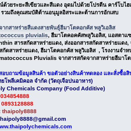
ณ์ด้วยระยะสีเขียวและสีแดง อุดมไปด้วยโปรตีน คาร์โบไ
รวมถึงคุณสมบัติต้านอนุมูลอิสระและต้านการอักเสบ
จากสาหร่ายสีแดงสายพันธุ์ฮีมาโตคอกคัส พลูวิเอลิส
ococcus pluvialis
, ฮีมาโตคอคคัสพลูวิเอลิส, แอสตา
thin สารสกัดสาหร่ายแดง, ส่งออกสารสกัดสาหร่ายแดง,
สกัดสาหร่ายแดง, ฮีมาโตคอกคัส พลูวิเอลิส , โรงงานจำ
ematococcus Pluvialis จากสารสกัดจากสาหร่ายฮีมาโตค็อ
บถามข้อมูลสินค้า ขอตัวอย่างสินค้าทดลอง และสั่งซื้อสินค
ทยโพลีเคมิคอล จำกัด (วัตถุเจือปนอาหาร)
oly Chemicals Company (Food Additive)
034854888
0893128888
:
thaipoly8888
thaipoly8888@gmail.com
ww.thaipolychemicals.com